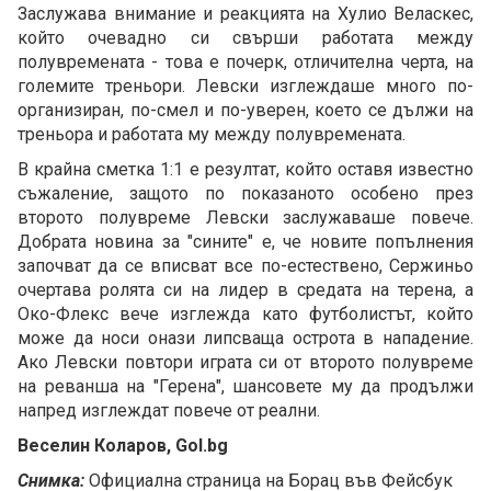
Заслужава внимание и реакцията на Хулио Веласкес,
който очевадно си свърши работата между
полувремената - това е почерк, отличителна черта, на
големите треньори. Левски изглеждаше много по-
организиран, по-смел и по-уверен, което се дължи на
треньора и работата му между полувремената.
В крайна сметка 1:1 е резултат, който оставя известно
съжаление, защото по показаното особено през
второто полувреме Левски заслужаваше повече.
Добрата новина за "сините" е, че новите попълнения
започват да се вписват все по-естествено, Сержиньо
очертава ролята си на лидер в средата на терена, а
Око-Флекс вече изглежда като футболистът, който
може да носи онази липсваща острота в нападение.
Ако Левски повтори играта си от второто полувреме
на реванша на "Герена", шансовете му да продължи
напред изглеждат повече от реални.
Веселин Коларов, Gol.bg
Снимка:
Официална страница на Борац във Фейсбук