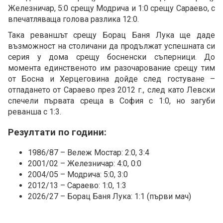
Железничар, 5:0 срещу Модрича и 1:0 срещу Сараево, с
впечатляваща голова разлика 12:0.
Така реваншът срещу Борац Баня Лука ще даде
възможност на столичани да продължат успешната си
серия у дома срещу босненски съперници. До
момента единственото им разочарование срещу тим
от Босна и Херцеговина дойде след гостуване –
отпадането от Сараево през 2012 г., след като Левски
спечели първата среща в София с 1:0, но загуби
реванша с 1:3.
Резултати по години:
1986/87 – Вележ Мостар: 2:0, 3:4
2001/02 – Железничар: 4:0, 0:0
2004/05 – Модрича: 5:0, 3:0
2012/13 – Сараево: 1:0, 1:3
2026/27 – Борац Баня Лука: 1:1 (първи мач)