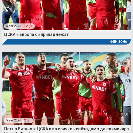
5 авг 2026 |
12
ЦСКА и Европа си принадлежат
ФЕН ЗОНА
5 авг 2026 |
2
Петър Витанов: ЦСКА има всичко необходимо да елиминира