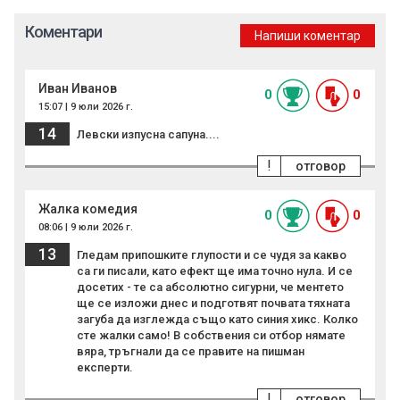
Коментари
Напиши коментар
Иван Иванов
0
0
15:07 | 9 юли 2026 г.
14
Левски изпусна сапуна....
!
отговор
Жалка комедия
0
0
08:06 | 9 юли 2026 г.
13
Гледам припошките глупости и се чудя за какво
са ги писали, като ефект ще има точно нула. И се
досетих - те са абсолютно сигурни, че ментето
ще се изложи днес и подготвят почвата тяхната
загуба да изглежда също като синия хикс. Колко
сте жалки само! В собствения си отбор нямате
вяра, тръгнали да се правите на пишман
експерти.
!
отговор