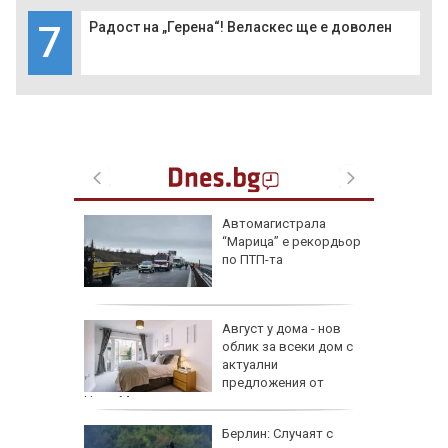
7
Радост на „Герена“! Веласкес ще е доволен
ая в
Автомагистрала
рали сме
“Марица” е рекордьор
 езика
по ПТП-та
 сухото
Август у дома - нов
облик за всеки дом с
ак се
актуални
предложения от
HomeMax
Берлин: Случаят с