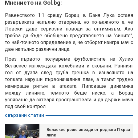
Мнението на Gol.bg:
Равенството 1:1 срещу Борац в Баня Лука оставя
развръзката напълно отворена, но по-важното е, че
Левски даде сериозни поводи за оптимизъм. Ако
трябва да бъде обобщено представянето на "сините",
то най-точното определение е, че отборът изигра мач с
две напълно различни лица.
През първото полувреме футболистите на Хулио
Веласкес изглеждаха колебливи и сковани. Ранният
гол от дузпа след груба грешка в изнасянето на
топката наруши първоначалния план, а тимът трудно
намираше ритъм в атаката. Липсваше динамика
между линиите, темпото беше ниско, а Борац
успяваше да затваря пространствата и да държи мача
под свой контрол.
свързани статии
Веласкес реже звезди от родната Първа
лига!