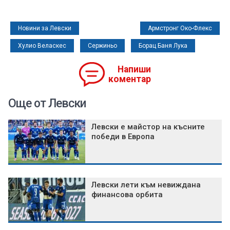
Новини за Левски
Армстронг Око-Флекс
Хулио Веласкес
Сержиньо
Борац Баня Лука
Напиши
коментар
Още от Левски
Левски е майстор на късните
победи в Европа
Левски лети към невиждана
финансова орбита