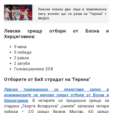
Левски показа две лица в Шампионска
лига, всичко ще се реши на "Герена" +
ВИДЕО
Левски срещу отбори от Босна и
Херцеговина:
9 мача
5 победи
2 равни
2 загуби
Голова разлика: 20:8
Отборите от БиХ страдат на "Герена"
Левски традиционно се представя силно в
домакинските си мачове срещу отбори от Босна и
Херцеговина
. В четирите си предишни срещи на
стадион „Георги Аспарухов“ „сините“ записаха четири
победи – 2:0 срещу Вележ Мостар, 4:0 срещу