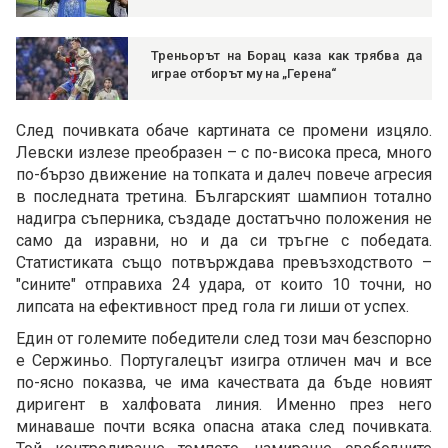
Треньорът на Борац каза как трябва да
играе отборът му на „Герена“
След почивката обаче картината се промени изцяло.
Левски излезе преобразен – с по-висока преса, много
по-бързо движение на топката и далеч повече агресия
в последната третина. Българският шампион тотално
надигра съперника, създаде достатъчно положения не
само да изравни, но и да си тръгне с победата.
Статистиката също потвърждава превъзходството –
"сините" отправиха 24 удара, от които 10 точни, но
липсата на ефективност пред гола ги лиши от успех.
Един от големите победители след този мач безспорно
е Сержиньо. Португалецът изигра отличен мач и все
по-ясно показва, че има качествата да бъде новият
диригент в халфовата линия. Именно през него
минаваше почти всяка опасна атака след почивката.