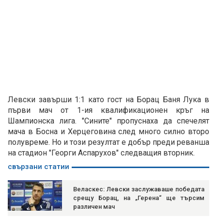
Левски завърши 1:1 като гост на Борац Баня Лука в
първи мач от 1-ия квалификационен кръг на
Шампионска лига. "Сините" пропуснаха да спечелят
мача в Босна и Херцеговина след много силно второ
полувреме. Но и този резултат е добър преди реванша
на стадион "Георги Аспарухов" следващия вторник.
свързани статии
Веласкес: Левски заслужаваше победата
срещу Борац, на „Герена“ ще търсим
различен мач