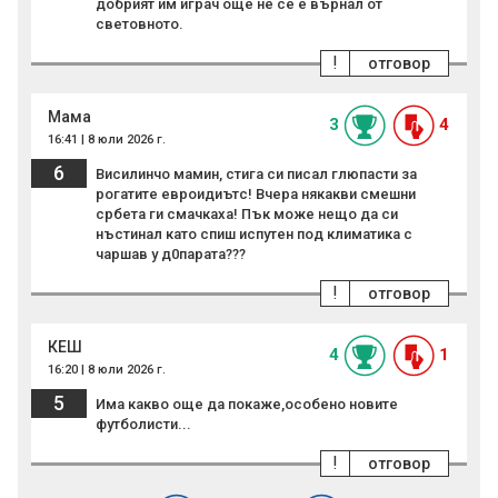
добрият им играч още не се е върнал от
световното.
!
отговор
Мама
3
4
16:41 | 8 юли 2026 г.
6
Висилинчо мaмин, стига си писал глюпасти за
рогатите евроидиътс! Вчера някакви смешни
србета ги смачкаха! Пък може нещо да си
нъстинал като спиш испутен под климатика с
чаршав у д0парата???
!
отговор
КЕШ
4
1
16:20 | 8 юли 2026 г.
5
Има какво още да покаже,особено новите
футболисти...
!
отговор