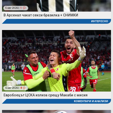
5 авг 2026 |
1
В Арсенал чакат секси бразилка + СНИМКИ
ИНТЕРЕСНО
6 авг 2026 |
8
Евробоецът ЦСКА излиза срещу Макаби с мисия
КОМЕНТАРИ И АНАЛИЗИ