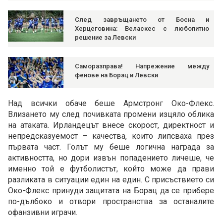
След завръщането от Босна и
Херцеговина: Веласкес с любопитно
решение за Левски
Саморазправа! Напрежение между
фенове на Борац и Левски
Над всички обаче беше Армстронг Око-Флекс.
Влизането му след почивката промени изцяло облика
на атаката. Ирландецът внесе скорост, директност и
непредсказуемост – качества, които липсваха през
първата част. Голът му беше логична награда за
активността, но дори извън попадението личеше, че
именно той е футболистът, който може да прави
разликата в ситуации един на един. С присъствието си
Око-Флекс принуди защитата на Борац да се прибере
по-дълбоко и отвори пространства за останалите
офанзивни играчи.