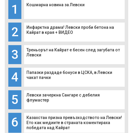
1
Кошмарна новина за Левски
2
Инфарктна драма! Левски проби бетона на
Кайрат в края + ВИДЕО
3
Треньорът на Кайрат е бесен след загубата от
Левски
4
Папазки раздаде бонуси в ЦСКА, в Левски
чакат пачки
5
Левски зачеркна Сангаре с дебелия
флумастер
6
Казахстан призна превъзходството на Левски!
Ето как медиите в страната коментираха
победата над Кайрат