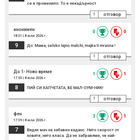
се е променило. То е некадърност
!
отговор
анонимен
0
0
18:31 | 8 юли 2026 г.
9
До: Мама, selsko lajno malchi, majka ti mrasna !
!
отговор
До 1- Ново време
1
1
17:55 | 8 юли 2026 г.
8
ПИЙ СИ ХАПЧЕТАТА, БЕ МАЛ-ОУМ-НИК!
!
отговор
фен
3
1
17:39 | 8 юли 2026 г.
7
Видях мач на забавен каданс. Нито скорост от
новите, нито класа. Да не забравяме, че най-