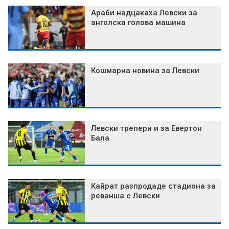
Араби надцакаха Левски за
анголска голова машина
Кошмарна новина за Левски
Левски трепери и за Евертон
Бала
Кайрат разпродаде стадиона за
реванша с Левски