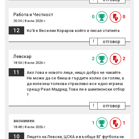
Работа и Честност
0
0
20:34 | 8 юли 2026 г.
12
Ко'й е Веселин Кораров който е писал статията
!
отговор
Левскар
2
2
18:54 | 8 юли 2026 г.
11
Ако това е новото лице, нищо добро не чакайте.
Не може да се биеш в гърдите колко си голям, а
да излезеш толкова страхливо все едно играеш
срещу Реал Мадрид.Това ли е шампионски отбор
?
!
отговор
анонимен
1
1
18:48 | 8 юли 2026 г.
10
Лицето на Левски, ЦСКА и въобще БГ футбола не