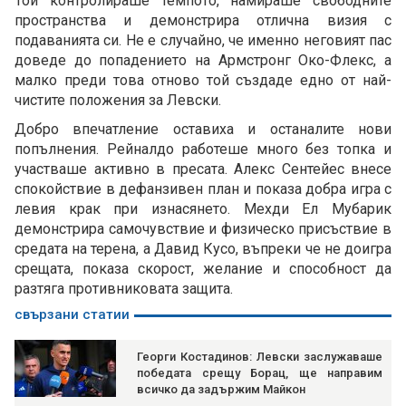
Той контролираше темпото, намираше свободните
пространства и демонстрира отлична визия с
подаванията си. Не е случайно, че именно неговият пас
доведе до попадението на Армстронг Око-Флекс, а
малко преди това отново той създаде едно от най-
чистите положения за Левски.
Добро впечатление оставиха и останалите нови
попълнения. Рейналдо работеше много без топка и
участваше активно в пресата. Алекс Сентейес внесе
спокойствие в дефанзивен план и показа добра игра с
левия крак при изнасянето. Мехди Ел Мубарик
демонстрира самочувствие и физическо присъствие в
средата на терена, а Давид Кусо, въпреки че не доигра
срещата, показа скорост, желание и способност да
разтяга противниковата защита.
свързани статии
Георги Костадинов: Левски заслужаваше
победата срещу Борац, ще направим
всичко да задържим Майкон