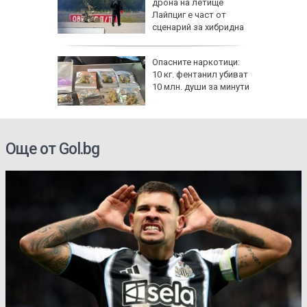
!":
дрона на летище
Лайпциг е част от
аяна
сценарий за хибридна
атака
ов албум
Опасните наркотици:
 години
10 кг. фентанил убиват
10 млн. души за минути
Още от Gol.bg