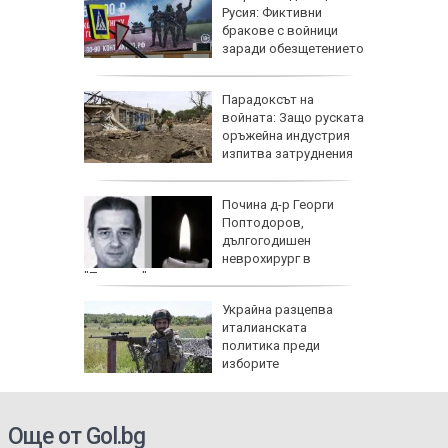
в Ню
Русия: Фиктивни
ха край
бракове с войници
заради обезщетението
при смърт
те жеги
Парадоксът на
алия да
войната: Защо руската
ното
оръжейна индустрия
изпитва затруднения
 с
Почина д-р Георги
ия:
Поптодоров,
" поема
дългогодишен
е
неврохирург в
"Пирогов"
и
Украйна разцепва
иция" по
италианската
д
политика преди
со,
изборите
Още от Gol.bg