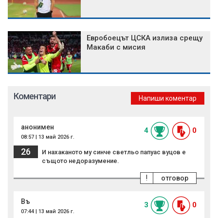
Евробоецът ЦСКА излиза срещу
Макаби с мисия
Коментари
Напиши коментар
анонимен
4
0
08:57 | 13 май 2026 г.
26
И нахаканото му синче светльо папуас вуцов е
същото недоразумение.
!
отговор
Въ
3
0
07:44 | 13 май 2026 г.