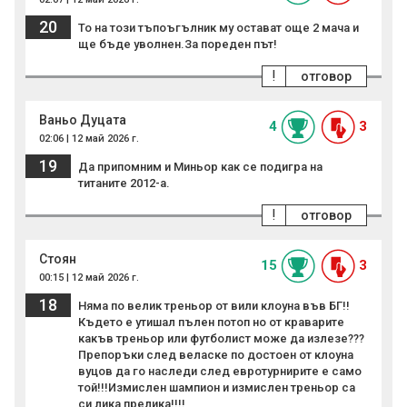
20
То на този тъпоъгълник му остават още 2 мача и
ще бъде уволнен.За пореден път!
!
отговор
Ваньо Дуцата
4
3
02:06 | 12 май 2026 г.
19
Да припомним и Миньор как се подигра на
титаните 2012-а.
!
отговор
Стоян
15
3
00:15 | 12 май 2026 г.
18
Няма по велик треньор от вили клоуна във БГ!!
Където е утишал пълен потоп но от краварите
какъв треньор или футболист може да излезе???
Препоръки след веласке по достоен от клоуна
вуцов да го наследи след евротурнирите е само
той!!!Измислен шампион и измислен треньор са
си лика прелика!!!!