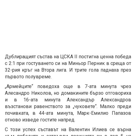
Дублиращият състав на ЦСКА II постигна ценна победа
с 2:1 при гостуването си на Миньор Перник в среща от
32-рия кръг на Втора лига. И трите гола паднаха през
първото полувреме.
„Армейците“ поведоха още в 7-ата минута чрез
Алесандро Николов, но домакините бързо отговориха
и в 16-ата минута Александър Александров
възстанови равенството за „чуковете“. Малко преди
почивката, в 44-ата минута, Марк-Емилио Папазов
отново изведе гостите напред.
С този успех съставът на Валентин Илиев се върна