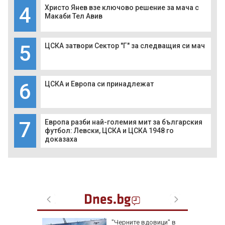
4
Христо Янев взе ключово решение за мача с
Макаби Тел Авив
5
ЦСКА затвори Сектор "Г" за следващия си мач
6
ЦСКА и Европа си принадлежат
7
Европа разби най-големия мит за българския
футбол: Левски, ЦСКА и ЦСКА 1948 го
доказаха
убиха
"Черните вдовици" в