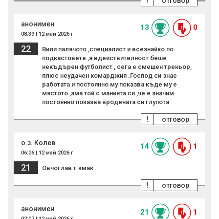
!
отговор
анонимен
13
0
08:39 | 12 май 2026 г.
22
Вили палячото ,специалист и всезнайко по
подкастовете ,а вдействителност беше
некъдърен футболист , сега е смешен треньор,
плюс неудачен комарджия .Господ си знае
работата и постоянно му показва къде му е
мястото ,ама той с манията си ,че е значим
постоянно показва вродената си глупота.
!
отговор
о.з. Колев
14
1
06:06 | 12 май 2026 г.
21
Овчоглав т.кмак
!
отговор
анонимен
21
1
02:07 | 12 май 2026 г.