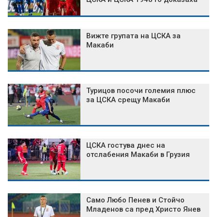
Вижте групата на ЦСКА за
Макаби
Турицов посочи големия плюс
за ЦСКА срещу Макаби
ЦСКА гостува днес на
отслабения Макаби в Грузия
Само Любо Пенев и Стойчо
Младенов са пред Христо Янев