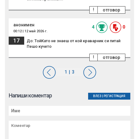
!
отговор
анонимен
4
0
00:12 | 12 май 2026 г.
17
До: ТойКато не знаеш от кой краварник си питай
Пешо кучето
!
отговор
Напиши коментар
ВЛЕЗ
|
РЕГИСТРАЦИЯ