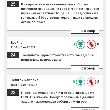
25
В студиото на мач на националния отбор на
почивката твърдеше, че това е играта и как с тази
игра ни чака светлото бъдеще....След почивката
гризнахме 5 безответни гола от някакъв средняк,
ако не се лъжа....
!
отговор
Тройчо
3
0
22:37 | 12 май 2026 г.
24
Той вили то Вуцов потомственото гов едо си е
подигравка на природата
!
отговор
Вили си навлече
0
2
10:31 | 12 май 2026 г.
23
Гнева на шумкарската *** и те се опитват да му
РЕЗНАТ тиквичка.Номерът обаче няма да мине
защото има по-кекави отбори от Миньоро.