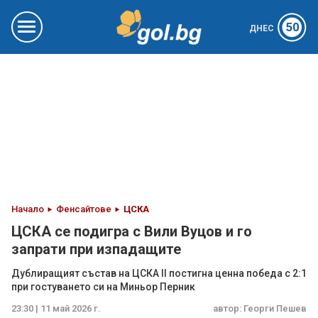
50
ДНЕС
Начало
Фенсайтове
ЦСКА
ЦСКА се подигра с Вили Вуцов и го
запрати при изпадащите
Дублиращият състав на ЦСКА II постигна ценна победа с 2:1
при гостуването си на Миньор Перник
23:30 | 11 май 2026 г.
автор:
Георги Пешев