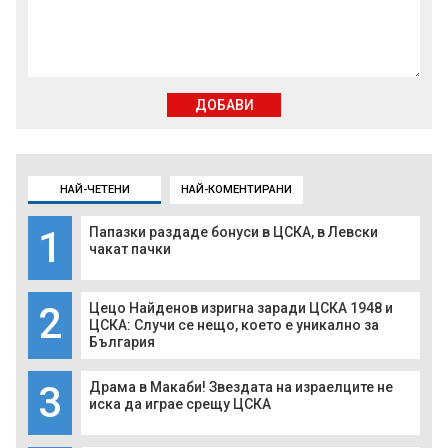
ДОБАВИ
НАЙ-ЧЕТЕНИ
НАЙ-КОМЕНТИРАНИ
1
Папазки раздаде бонуси в ЦСКА, в Левски
чакат пачки
2
Цецо Найденов изригна заради ЦСКА 1948 и
ЦСКА: Случи се нещо, което е уникално за
България
3
Драма в Макаби! Звездата на израелците не
иска да играе срещу ЦСКА