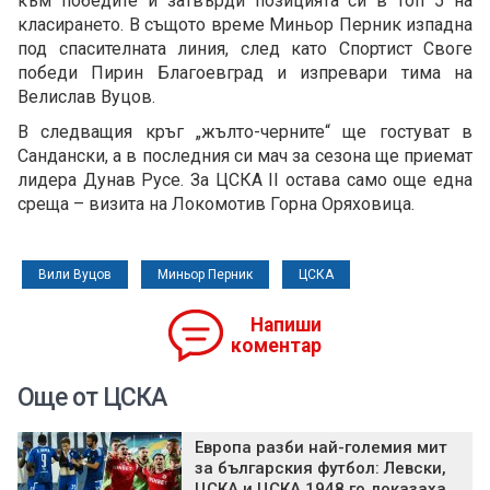
към победите и затвърди позицията си в топ 5 на
класирането. В същото време Миньор Перник изпадна
под спасителната линия, след като Спортист Своге
победи Пирин Благоевград и изпревари тима на
Велислав Вуцов.
В следващия кръг „жълто-черните“ ще гостуват в
Сандански, а в последния си мач за сезона ще приемат
лидера Дунав Русе. За ЦСКА II остава само още една
среща – визита на Локомотив Горна Оряховица.
Вили Вуцов
Миньор Перник
ЦСКА
Напиши
коментар
Още от ЦСКА
Европа разби най-големия мит
за българския футбол: Левски,
ЦСКА и ЦСКА 1948 го доказаха