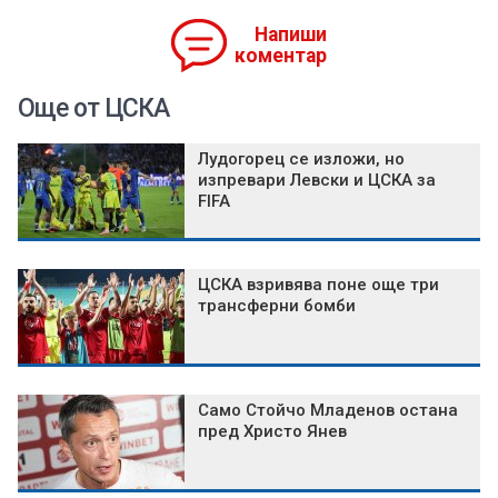
Напиши
коментар
Още от ЦСКА
Лудогорец се изложи, но
изпревари Левски и ЦСКА за
FIFA
ЦСКА взривява поне още три
трансферни бомби
Само Стойчо Младенов остана
пред Христо Янев