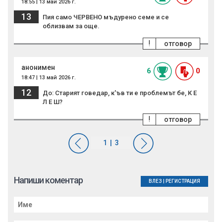
18:55 | 13 май 2026 г.
13
Пия само ЧЕРВЕНО мъдурено семе и се
облизвам за още.
!
отговор
анонимен
6
0
18:47 | 13 май 2026 г.
12
До: Старият говедар, к'ъв ти е проблемът бе, К Е
Л Е Ш?
!
отговор
Напиши коментар
ВЛЕЗ
|
РЕГИСТРАЦИЯ