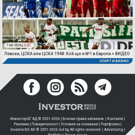
7 авг 2026 |
5
Левски, ЦСКА или ЦСКА 1948: Кой ще е №1 в Европа + ВИДЕО
СПОРТ И БИЗНЕС
Инвестор.БГ АД © 2001-2026 | Всички права запазени. |
Контакти
|
Реклама
|
Поверителност
|
Условия за ползване
|
Портфолио
|
Investor.BG AD © 2001-2026 Gol.bg All rights reserved. |
Advertising
|