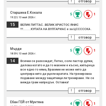
!
отговор
Старшина Е.Кокала
5
1
19:22 | 13 май 2026 г.
15
ВЕЛИК ПИТТАС..ВЕЛИК ХРИСТОС ЯНИС
!!!........КУПАТА НА ВУЛГАРИАС е за ЦСССССКА .
!
отговор
Мърди
5
1
18:59 | 13 май 2026 г.
14
Всички се разхождат, Петко, соле пастор дупки,
делова когато и да го махнем е късно, кипъреца
все едно го няма, Брахими не може нито да
центрира нито да уцели вратата. На тренировка
подаване между защитници ли тренираме. Не се
вижда грам напредък. Оставка!
!
отговор
Ебан ГЕЙ от Мунтяна
4
1