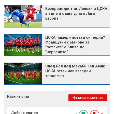
Безпрецедентно: Левски и ЦСКА
в една и съща урна в Лига
Европа
ЦСКА намери новата си перла?
Французин с мачове за
"петлите" е близо до
"червените"
След боя над Макаби Тел Авив:
ЦСКА готви нов звезден
трансфер
Коментари
Напиши коментар
Доброжелател