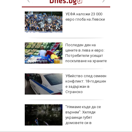
: В
УЕФА наложи 23 000
чти
евро глоба на Левски
а си
инги за
ъж от
Последен ден на
цените в лева и евро:
Потребители усещат
поскъпване на храните
ичава
Убийство след семеен
фик към
конфликт: 18-годишен
аради
е задържан в
таки
Странско
 Цените
"Нямаме къде да се
върнем": Хиляди
на
украинци губят
О)
домовете си в
окупираните територии