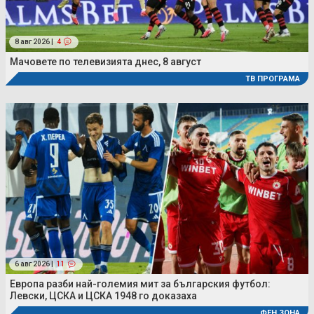
8 авг 2026 |
4
Мачовете по телевизията днес, 8 август
ТВ ПРОГРАМА
6 авг 2026 |
11
Европа разби най-големия мит за българския футбол:
Левски, ЦСКА и ЦСКА 1948 го доказаха
ФЕН ЗОНА