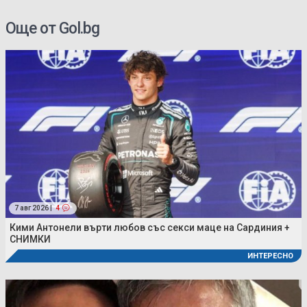
Още от Gol.bg
7 авг 2026 |
4
Кими Антонели върти любов със секси маце на Сардиния +
СНИМКИ
ИНТЕРЕСНО