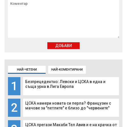
ДОБАВИ
НАЙ-ЧЕТЕНИ
НАЙ-КОМЕНТИРАНИ
1
Безпрецедентно: Левски и ЦСКА в една и
съща урна в Лига Европа
2
ЦСКА намери новата си перла? Французин с
мачове за "петлите" е близо до "червените"
ЦСКА прегази Макаби Тел Авив и е на крачка от