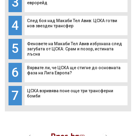
3
еврорейд
4
След боя над Макаби Тел Авив: ЦСКА готви
нов звезден трансфер
5
Феновете на Макаби Тел Авив избухнаха след
загубата от ЦСКА: Срам и позор, истината
лъсна
6
Вярвате ли, че ЦСКА ще стигне до основната
фаза на Лига Европа?
7
ЦСКА взривява поне още три трансферни
бомби