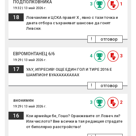
ПОДПОЛКОВНИКА
3
1
19:32 | 13 май 2026 г.
18
Ловчанлии и ЦСКА правят Х , явно с тази точка и
двата отбора съхраняват шансове да гонят
Левски.
!
отговор
ЕВРОМОНТАНЕЦ 6/6
4
3
19:29 | 13 май 2026 г.
17
УАУ, ИПРЕСИВ! ОЩЕ ЕДИН ГОЛ И ТИРЕ 2016 Е
ШАМПИОН! БУАХАХАХАХАХ
!
отговор
анонимен
3
2
19:29 | 13 май 2026 г.
16
Кои армейци бе, Гошо? Оранжевите от Ловеч ли?
Или числото? Вие всички в тая редакция страдате
от биполярно разстройство!