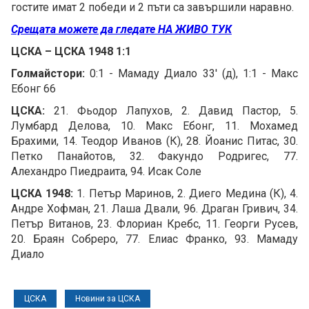
гостите имат 2 победи и 2 пъти са завършили наравно.
Срещата можете да гледате НА ЖИВО ТУК
ЦСКА – ЦСКА 1948 1:1
Голмайстори:
0:1 - Мамаду Диало 33' (д), 1:1 - Макс
Ебонг 66
ЦСКА:
21. Фьодор Лапухов, 2. Давид Пастор, 5.
Лумбард Делова, 10. Макс Ебонг, 11. Мохамед
Брахими, 14. Теодор Иванов (К), 28. Йоанис Питас, 30.
Петко Панайотов, 32. Факундо Родригес, 77.
Алехандро Пиедраита, 94. Исак Соле
ЦСКА 1948:
1. Петър Маринов, 2. Диего Медина (К), 4.
Андре Хофман, 21. Лаша Двали, 96. Драган Гривич, 34.
Петър Витанов, 23. Флориан Кребс, 11. Георги Русев,
20. Браян Собреро, 77. Елиас Франко, 93. Мамаду
Диало
ЦСКА
Новини за ЦСКА