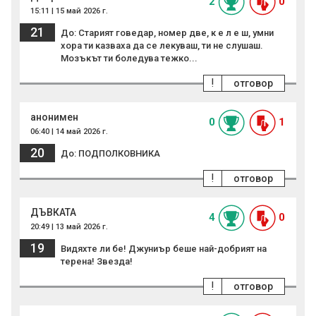
2
0
15:11 | 15 май 2026 г.
21
До: Старият говедар, номер две, к е л е ш, умни
хора ти казваха да се лекуваш, ти не слушаш.
Мозъкът ти боледува тежко...
!
отговор
анонимен
0
1
06:40 | 14 май 2026 г.
20
До: ПОДПОЛКОВНИКА
!
отговор
ДЪВКАТА
4
0
20:49 | 13 май 2026 г.
19
Видяхте ли бе! Джуниър беше най-добрият на
терена! Звезда!
!
отговор