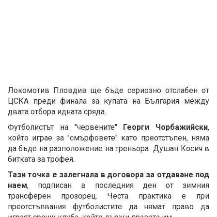
Локомотив Пловдив ще бъде сериозно отслабен от
ЦСКА преди финала за купата на България между
двата отбора идната сряда.
Футболистът на "червените"
Георги Чорбажийски
,
който играе за "смърфовете" като преотстъпен, няма
да бъде на разположение на треньора Душан Косич в
битката за трофея.
Тази точка е залегнала в договора за отдаване под
наем
, подписан в последния ден от зимния
трансферен прозорец. Честа практика е при
преотстъпвания футболистите да нямат право да