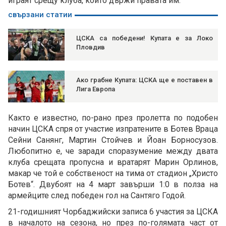
играят срещу клуба, който държи правата им.
свързани статии
ЦСКА са победени! Купата е за Локо
Пловдив
Ако грабне Купата: ЦСКА ще е поставен в
Лига Европа
Както е известно, по-рано през пролетта по подобен
начин ЦСКА спря от участие изпратените в Ботев Враца
Сейни Санянг, Мартин Стойчев и Йоан Борносузов.
Любопитно е, че заради споразумение между двата
клуба срещата пропусна и вратарят Марин Орлинов,
макар че той е собственост на тима от стадион „Христо
Ботев“. Двубоят на 4 март завърши 1:0 в полза на
армейците след победен гол на Сантяго Годой.
21-годишният Чорбаджийски записа 6 участия за ЦСКА
в началото на сезона, но през по-голямата част от