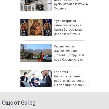
руски атаки в Източна
Украйна
 Жеги до
Чудотворната
хавайска икона на
бури и
Света Богородица
градушки
днес е в Монтана
 август:
Ограничено е
ят
движението по
ви
„Тракия“, „Струма“ и
за
през Кресненското
дефиле
ата
Евростат:
алипова
Българският мъж
работи най-малко в
ЕС, холандецът бичи 10
години повече
Още от Gol.bg