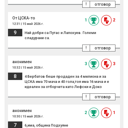
!
отговор
От ЦСКА-то
1
2
12:31 | 15 май 2026 г.
9
Най добри са Путас и Лапохуев. Големи
сладурани са.
!
отговор
анонимен
3
3
10:32 | 15 май 2026 г.
8
4 Бербатов беше продаден за 4 милиона и за
ЦСКА има 70 мача и 40 гола,тоя има 16 мача и е
идеален за отборчета като Лефски и Доко
!
отговор
анонимен
2
1
10:30 | 15 май 2026 г.
7
6,има, община Подхуяне