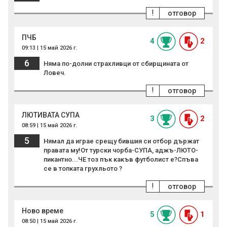
!
отговор
ПЧБ
4
2
09:13 | 15 май 2026 г.
6
Няма по-долни страхливци от сбирщината от
Ловеч.
!
отговор
ЛЮТИВАТА СУПА
3
2
08:59 | 15 май 2026 г.
5
Нямал да играе срещу бившия си отбор държат
правата му!От турски чорба-СУПА, аджъ-ЛЮТО-
пикантно...ЧЕ тоз пък какъв футболист е?Спъва
се в топката грухльото ?
!
отговор
Ново време
5
1
08:50 | 15 май 2026 г.