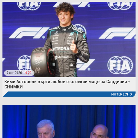
7 авг 2026 |
4
Кими Антонели върти любов със секси маце на Сардиния +
СНИМКИ
ИНТЕРЕСНО