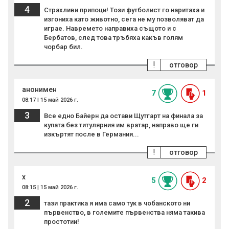
4
Страхливи припоци! Този футболист го наритаха и
изгониха като животно, сега не му позволяват да
играе. Навремето направиха същото и с
Бербатов, след това тръбяха какъв голям
чорбар бил.
!
отговор
анонимен
7
1
08:17 | 15 май 2026 г.
3
Все едно Байерн да остави Щутгарт на финала за
купата без титулярния им вратар, направо ще ги
изкъртят после в Германия...
!
отговор
x
5
2
08:15 | 15 май 2026 г.
2
тази практика я има само тук в чобанското ни
първенство, в големите първенства няма такива
простотии!