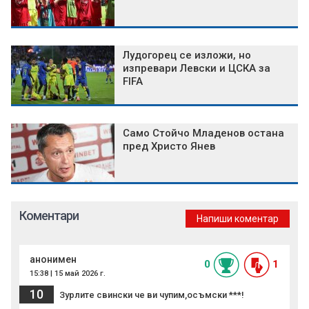
Лудогорец се изложи, но
изпревари Левски и ЦСКА за
FIFA
Само Стойчо Младенов остана
пред Христо Янев
Коментари
Напиши коментар
анонимен
0
1
15:38 | 15 май 2026 г.
10
Зурлите свински че ви чупим,осъмски ***!