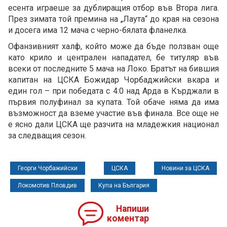
есента играеше за дублиращия отбор във Втора лига.
През зимата той премина на „Лаута“ до края на сезона
и досега има 12 мача с черно-бялата фланелка.
Офанзивният халф, който може да бъде ползван още
като крило и централен нападател, бе титуляр във
всеки от последните 5 мача на Локо. Братът на бившия
капитан на ЦСКА Божидар Чорбаджийски вкара и
един гол – при победата с 4:0 над Арда в Кърджали в
първия полуфинал за купата. Той обаче няма да има
възможност да вземе участие във финала. Все още не
е ясно дали ЦСКА ще разчита на младежкия национал
за следващия сезон.
Георги Чорбажийски
ЦСКА
Новини за ЦСКА
Локомотив Пловдив
Купа на България
Напиши
коментар