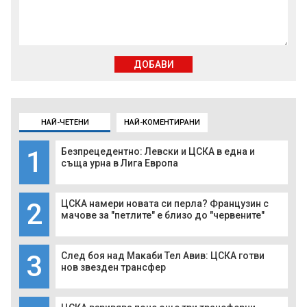
ДОБАВИ
НАЙ-ЧЕТЕНИ
НАЙ-КОМЕНТИРАНИ
1
Безпрецедентно: Левски и ЦСКА в една и
съща урна в Лига Европа
2
ЦСКА намери новата си перла? Французин с
мачове за "петлите" е близо до "червените"
3
След боя над Макаби Тел Авив: ЦСКА готви
нов звезден трансфер