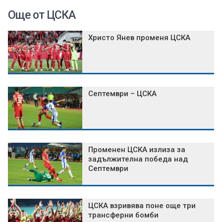
Още от ЦСКА
Христо Янев променя ЦСКА
Септември – ЦСКА
Променен ЦСКА излиза за
задължителна победа над
Септември
ЦСКА взривява поне още три
трансферни бомби