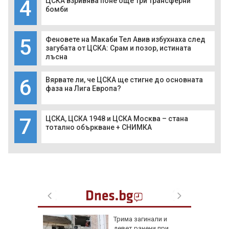
4
ЦСКА взривява поне още три трансферни
бомби
5
Феновете на Макаби Тел Авив избухнаха след
загубата от ЦСКА: Срам и позор, истината
лъсна
6
Вярвате ли, че ЦСКА ще стигне до основната
фаза на Лига Европа?
7
ЦСКА, ЦСКА 1948 и ЦСКА Москва – стана
тотално объркване + СНИМКА
а без
Трима загинали и
губа от
девет ранени при