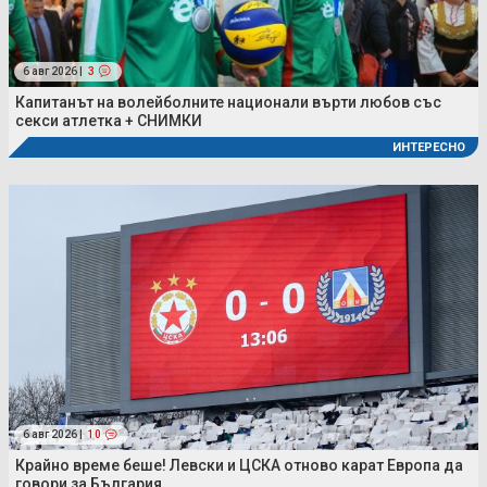
6 авг 2026 |
3
Капитанът на волейболните национали върти любов със
секси атлетка + СНИМКИ
ИНТЕРЕСНО
6 авг 2026 |
10
Крайно време беше! Левски и ЦСКА отново карат Европа да
говори за България