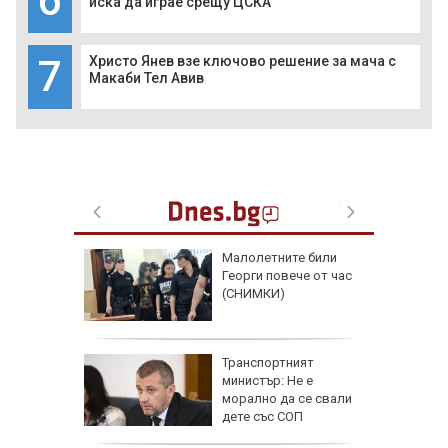
6
иска да играе срещу ЦСКА
7
Христо Янев взе ключово решение за мача с
Макаби Тел Авив
аят на
Малолетните били
кетиране
Георги повече от час
ро по
(СНИМКИ)
ад 300
Транспортният
рипто за
министър: Не е
а:
морално да се свали
д
дете със СОП
 в София