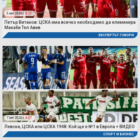
5 авг 2026 |
3
Петър Витанов: ЦСКА има всичко необходимо да елиминира
Макаби Тел Авив
ЕКСПЕРТЪТ ГОВОРИ
7 авг 2026 |
4
Левски, ЦСКА или ЦСКА 1948: Кой ще е №1 в Европа + ВИДЕО
СПОРТ И БИЗНЕС