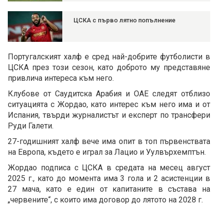
ЦСКА с първо лятно попълнение
Португалският халф е сред най-добрите футболисти в
ЦСКА през този сезон, като доброто му представяне
привлича интереса към него.
Клубове от Саудитска Арабия и ОАЕ следят отблизо
ситуацията с Жордао, като интерес към него има и от
Испания, твърди журналистът и експерт по трансфери
Руди Галети.
27-годишният халф вече има опит в топ първенствата
на Европа, където е играл за Лацио и Уулвърхемптън.
Жордао подписа с ЦСКА в средата на месец август
2025 г., като до момента има 3 гола и 2 асистенции в
27 мача, като е един от капитаните в състава на
„червените“, с които има договор до лятото на 2028 г.