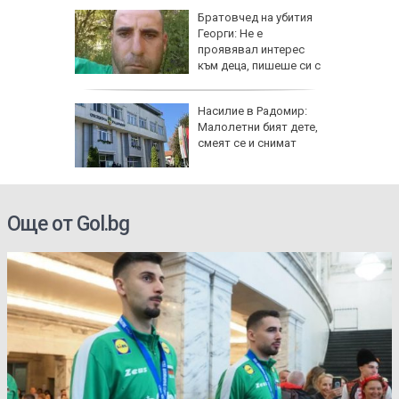
гнище на
Братовчед на убития
ума по
Георги: Не е
Варна
проявявал интерес
към деца, пишеше си с
жени
ви "Тебе
Насилие в Радомир:
Малолетни бият дете,
ници в
смеят се и снимат
Още от Gol.bg