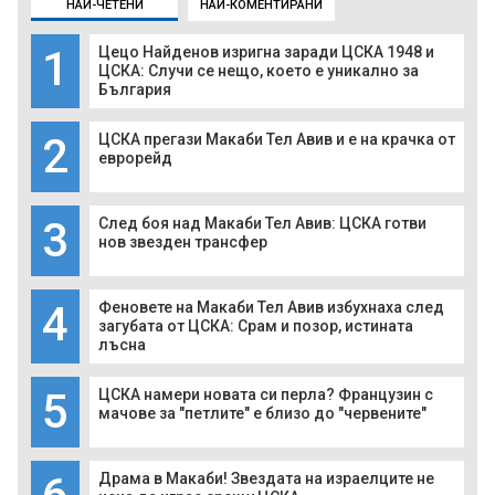
НАЙ-ЧЕТЕНИ
НАЙ-КОМЕНТИРАНИ
1
Цецо Найденов изригна заради ЦСКА 1948 и
ЦСКА: Случи се нещо, което е уникално за
България
2
ЦСКА прегази Макаби Тел Авив и е на крачка от
еврорейд
3
След боя над Макаби Тел Авив: ЦСКА готви
нов звезден трансфер
4
Феновете на Макаби Тел Авив избухнаха след
загубата от ЦСКА: Срам и позор, истината
лъсна
5
ЦСКА намери новата си перла? Французин с
мачове за "петлите" е близо до "червените"
Драма в Макаби! Звездата на израелците не