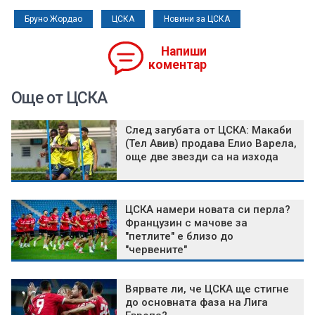
Бруно Жордао
ЦСКА
Новини за ЦСКА
Напиши
коментар
Още от ЦСКА
След загубата от ЦСКА: Макаби
(Тел Авив) продава Елио Варела,
още две звезди са на изхода
ЦСКА намери новата си перла?
Французин с мачове за
"петлите" е близо до
"червените"
Вярвате ли, че ЦСКА ще стигне
до основната фаза на Лига