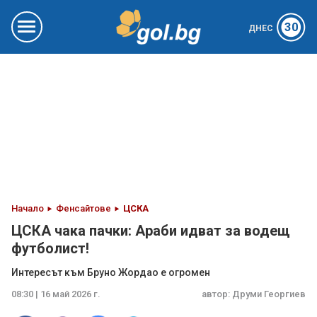
30
ДНЕС
Начало
Фенсайтове
ЦСКА
ЦСКА чака пачки: Араби идват за водещ
футболист!
Интересът към Бруно Жордао е огромен
08:30 | 16 май 2026 г.
автор:
Друми Георгиев