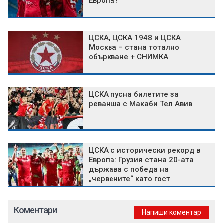
Европа?
ЦСКА, ЦСКА 1948 и ЦСКА
Москва – стана тотално
объркване + СНИМКА
ЦСКА пусна билетите за
реванша с Макаби Тел Авив
ЦСКА с исторически рекорд в
Европа: Грузия стана 20-ата
държава с победа на
„червените“ като гост
Коментари
Напиши коментар