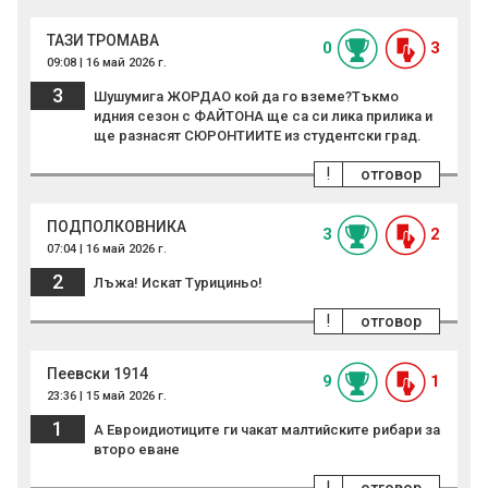
ТАЗИ ТРОМАВА
0
3
09:08 | 16 май 2026 г.
3
Шушумига ЖОРДАО кой да го вземе?Тъкмо
идния сезон с ФАЙТОНА ще са си лика прилика и
ще разнасят СЮРОНТИИТЕ из студентски град.
!
отговор
ПОДПОЛКОВНИКА
3
2
07:04 | 16 май 2026 г.
2
Лъжа! Искат Турициньо!
!
отговор
Пеевски 1914
9
1
23:36 | 15 май 2026 г.
1
А Евроидиотиците ги чакат малтийските рибари за
второ eвaнe
!