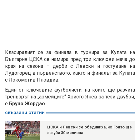
Класиралият се за финала в турнира за Купата на
България ЦСКА се намира пред три ключови мача до
края на сезона – дерби с Левски и гостуване на
Лудогорец в първенството, както и финалът за Купата
с Локомотив Пловдив.
Един от ключовите футболисти, на които ще разчита
треньорът на „армейците“ Христо Янев за тези двубои,
е
Бруно Жордао
.
свързани статии
ЦСКА и Левски се обединиха, но Гонзо ще
загуби 30 милиона