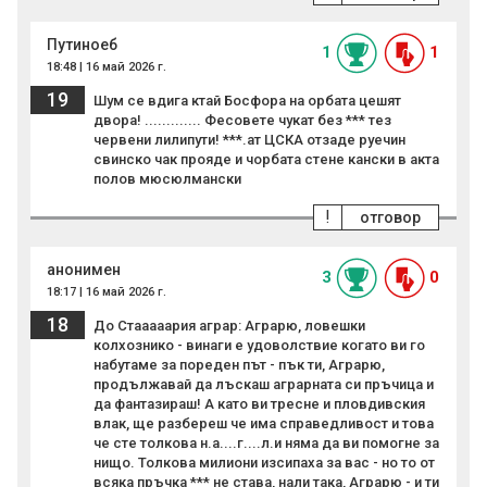
Путиноеб
1
1
18:48 | 16 май 2026 г.
19
Шум се вдига ктай Босфора на орбата цешят
двора! ............. Фесовете чукат без *** тез
червени лилипути! ***.ат ЦСКА отзаде руечин
свинско чак прояде и чорбата стене кански в акта
полов мюсюлмански
!
отговор
анонимен
3
0
18:17 | 16 май 2026 г.
18
До Стааааария аграр: Аграрю, ловешки
колхознико - винаги е удоволствие когато ви го
набутаме за пореден път - пък ти, Аграрю,
продължавай да лъскаш аграрната си пръчица и
да фантазираш! А като ви тресне и пловдивския
влак, ще разбереш че има справедливост и това
че сте толкова н.а....г....л.и няма да ви помогне за
нищо. Толкова милиони изсипаха за вас - но то от
всяка пръчка *** не става, нали така, Аграрю - и ти