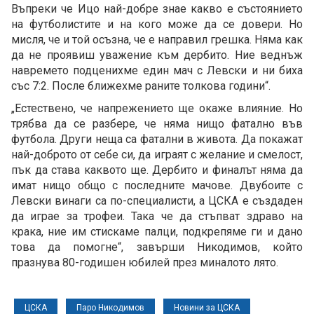
Въпреки че Ицо най-добре знае какво е състоянието
на футболистите и на кого може да се довери. Но
мисля, че и той осъзна, че е направил грешка. Няма как
да не проявиш уважение към дербито. Ние веднъж
навремето подценихме един мач с Левски и ни биха
със 7:2. После ближехме раните толкова години“.
„Естествено, че напрежението ще окаже влияние. Но
трябва да се разбере, че няма нищо фатално във
футбола. Други неща са фатални в живота. Да покажат
най-доброто от себе си, да играят с желание и смелост,
пък да става каквото ще. Дербито и финалът няма да
имат нищо общо с последните мачове. Двубоите с
Левски винаги са по-специалисти, а ЦСКА е създаден
да играе за трофеи. Така че да стъпват здраво на
крака, ние им стискаме палци, подкрепяме ги и дано
това да помогне“, завърши Никодимов, който
празнува 80-годишен юбилей през миналото лято.
ЦСКА
Паро Никодимов
Новини за ЦСКА