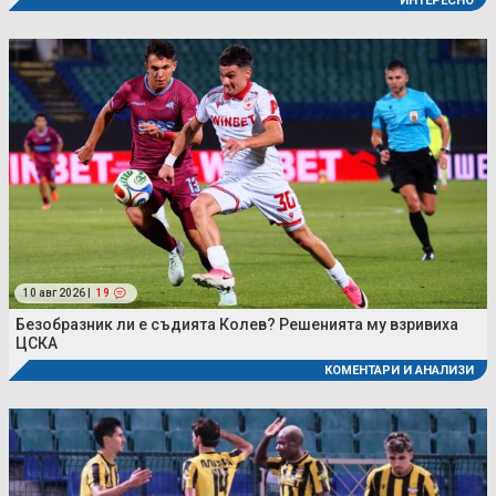
ИНТЕРЕСНО
10 авг 2026 |
19
Безобразник ли е съдията Колев? Решенията му взривиха
ЦСКА
КОМЕНТАРИ И АНАЛИЗИ