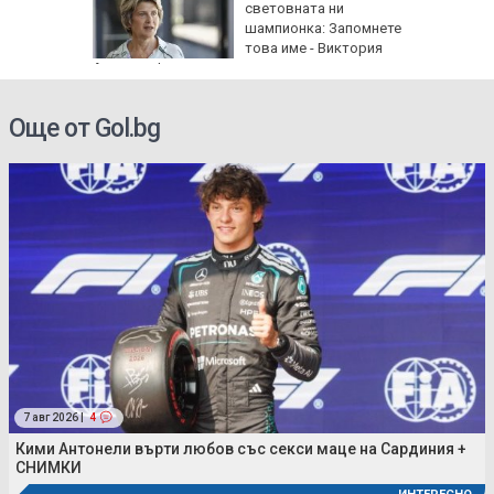
световната ни
 стълб
шампионка: Запомнете
това име - Виктория
Ангелова!
Още от Gol.bg
7 авг 2026 |
4
Кими Антонели върти любов със секси маце на Сардиния +
СНИМКИ