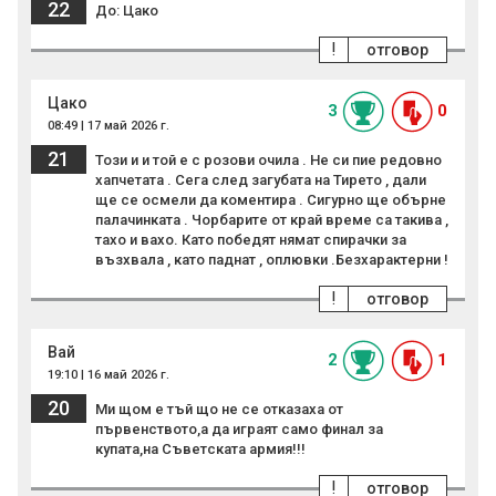
22
До: Цако
!
отговор
Цако
3
0
08:49 | 17 май 2026 г.
21
Този и и той е с розови очила . Не си пие редовно
хапчетата . Сега след загубата на Тирето , дали
ще се осмели да коментира . Сигурно ще обърне
палачинката . Чорбарите от край време са такива ,
тахо и вахо. Като победят нямат спирачки за
възхвала , като паднат , оплювки .Безхарактерни !
!
отговор
Вай
2
1
19:10 | 16 май 2026 г.
20
Ми щом е тъй що не се отказаха от
първенството,а да играят само финал за
купата,на Съветската армия!!!
!
отговор