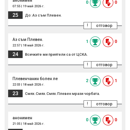
анонимен
0
0
07:55 | 19 май 2026 г.
25
До: Аз съм Плевен.
!
отговор
Аз съм Плевен.
1
0
22:57 | 18 май 2026 г.
24
Всичките ми приятели са от ЦСКА.
!
отговор
Плевенчанин болен ле
2
1
22:03 | 18 май 2026 г.
23
Смях.Смях.Смях.Плевен мрази чорбата.
!
отговор
анонимен
0
0
21:05 | 18 май 2026 г.