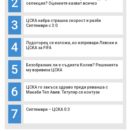
2
селекция? Оценките казват всичко
3
ЦСКА набра страшна скорост и разби
Септември с 3:0
4
Лудогорец се изложи, но изпревари Левски и
ЦСКА за FIFA
5
Безобразник ли е съдията Колев? Решенията
му взривиха ЦСКА
6
ЦСКА го закъса здраво преди реванша с
Макаби Тел Авив: Титуляр се контузи
7
Септември – ЦСКА 0:3