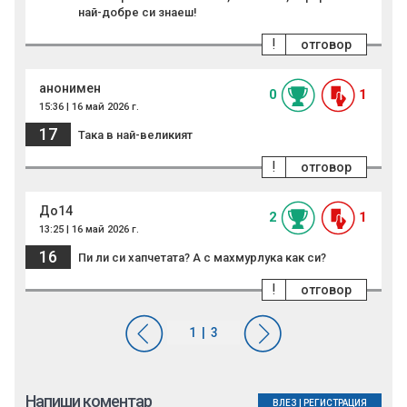
най-добре си знаеш!
!
отговор
анонимен
0
1
15:36 | 16 май 2026 г.
17
Така в най-великият
!
отговор
До14
2
1
13:25 | 16 май 2026 г.
16
Пи ли си хапчетата? А с махмурлука как си?
!
отговор
Напиши коментар
ВЛЕЗ
|
РЕГИСТРАЦИЯ