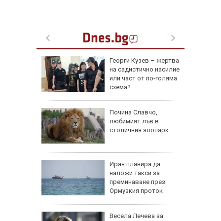
де 21
Георги Кузев – жертва
йните
на садистично насилие
АЩ да
или част от по-голяма
схема?
ве
Почина Славчо,
и
любимият лъв в
фантино
столичния зоопарк
тавка
я
Иран планира да
наложи такси за
преминаване през
Ормузкия проток
0 мъртви
Весела Лечева за