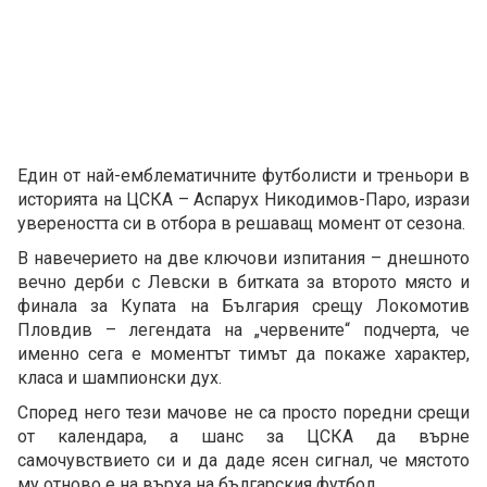
Един от най-емблематичните футболисти и треньори в
историята на ЦСКА – Аспарух Никодимов-Паро, изрази
увереността си в отбора в решаващ момент от сезона.
В навечерието на две ключови изпитания – днешното
вечно дерби с Левски в битката за второто място и
финала за Купата на България срещу Локомотив
Пловдив – легендата на „червените“ подчерта, че
именно сега е моментът тимът да покаже характер,
класа и шампионски дух.
Според него тези мачове не са просто поредни срещи
от календара, а шанс за ЦСКА да върне
самочувствието си и да даде ясен сигнал, че мястото
му отново е на върха на българския футбол.