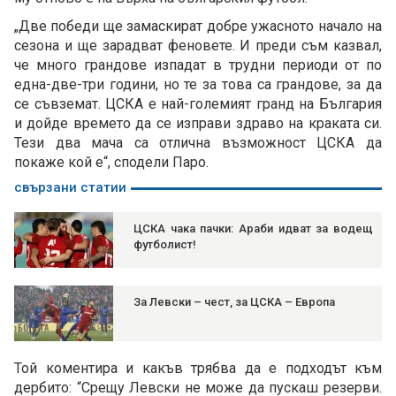
„Две победи ще замаскират добре ужасното начало на
сезона и ще зарадват феновете. И преди съм казвал,
че много грандове изпадат в трудни периоди от по
една-две-три години, но те за това са грандове, за да
се съвземат. ЦСКА е най-големият гранд на България
и дойде времето да се изправи здраво на краката си.
Тези два мача са отлична възможност ЦСКА да
покаже кой е“, сподели Паро.
свързани статии
ЦСКА чака пачки: Араби идват за водещ
футболист!
За Левски – чест, за ЦСКА – Европа
Той коментира и какъв трябва да е подходът към
дербито: “Срещу Левски не може да пускаш резерви.