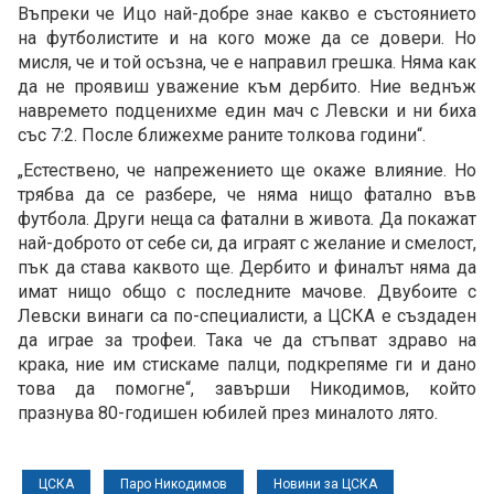
Въпреки че Ицо най-добре знае какво е състоянието
на футболистите и на кого може да се довери. Но
мисля, че и той осъзна, че е направил грешка. Няма как
да не проявиш уважение към дербито. Ние веднъж
навремето подценихме един мач с Левски и ни биха
със 7:2. После ближехме раните толкова години“.
„Естествено, че напрежението ще окаже влияние. Но
трябва да се разбере, че няма нищо фатално във
футбола. Други неща са фатални в живота. Да покажат
най-доброто от себе си, да играят с желание и смелост,
пък да става каквото ще. Дербито и финалът няма да
имат нищо общо с последните мачове. Двубоите с
Левски винаги са по-специалисти, а ЦСКА е създаден
да играе за трофеи. Така че да стъпват здраво на
крака, ние им стискаме палци, подкрепяме ги и дано
това да помогне“, завърши Никодимов, който
празнува 80-годишен юбилей през миналото лято.
ЦСКА
Паро Никодимов
Новини за ЦСКА