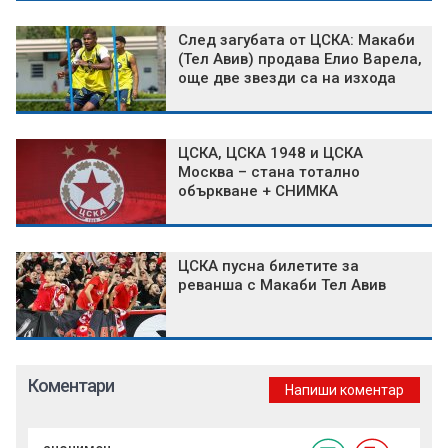
След загубата от ЦСКА: Макаби
(Тел Авив) продава Елио Варела,
още две звезди са на изхода
ЦСКА, ЦСКА 1948 и ЦСКА
Москва – стана тотално
объркване + СНИМКА
ЦСКА пусна билетите за
реванша с Макаби Тел Авив
Коментари
Напиши коментар