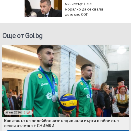
рипто за
министър: Не е
а:
морално да се свали
д
дете със СОП
 в София
Още от Gol.bg
6 авг 2026 |
3
Капитанът на волейболните национали върти любов със
секси атлетка + СНИМКИ