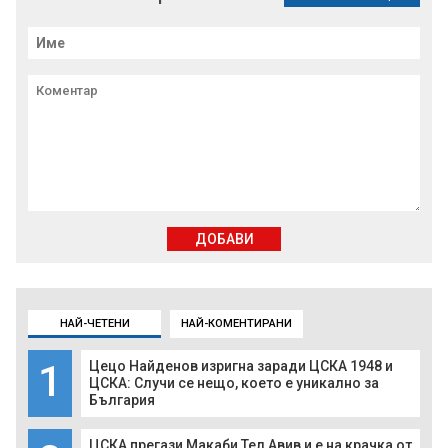
ДОБАВИ
НАЙ-ЧЕТЕНИ
НАЙ-КОМЕНТИРАНИ
1
Цецо Найденов изригна заради ЦСКА 1948 и
ЦСКА: Случи се нещо, което е уникално за
България
ЦСКА прегази Макаби Тел Авив и е на крачка от