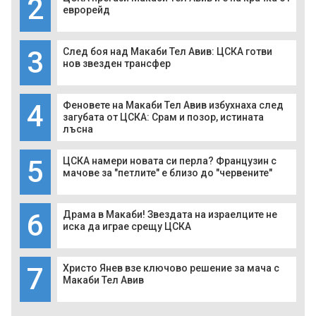
2
еврорейд
3
След боя над Макаби Тел Авив: ЦСКА готви
нов звезден трансфер
4
Феновете на Макаби Тел Авив избухнаха след
загубата от ЦСКА: Срам и позор, истината
лъсна
5
ЦСКА намери новата си перла? Французин с
мачове за "петлите" е близо до "червените"
6
Драма в Макаби! Звездата на израелците не
иска да играе срещу ЦСКА
7
Христо Янев взе ключово решение за мача с
Макаби Тел Авив