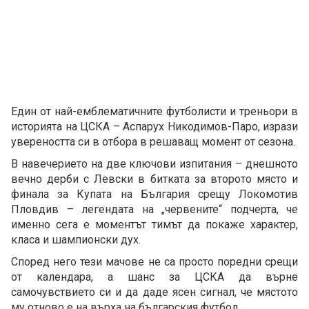
Един от най-емблематичните футболисти и треньори в
историята на ЦСКА – Аспарух Никодимов-Паро, изрази
увереността си в отбора в решаващ момент от сезона.
В навечерието на две ключови изпитания – днешното
вечно дерби с Левски в битката за второто място и
финала за Купата на България срещу Локомотив
Пловдив – легендата на „червените“ подчерта, че
именно сега е моментът тимът да покаже характер,
класа и шампионски дух.
Според него тези мачове не са просто поредни срещи
от календара, а шанс за ЦСКА да върне
самочувствието си и да даде ясен сигнал, че мястото
му отново е на върха на българския футбол.