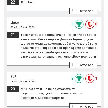
22
До: Цако
!
отговор
Цако
3
0
08:49 | 17 май 2026 г.
21
Този и и той е с розови очила . Не си пие редовно
хапчетата . Сега след загубата на Тирето , дали
ще се осмели да коментира . Сигурно ще обърне
палачинката . Чорбарите от край време са такива ,
тахо и вахо. Като победят нямат спирачки за
възхвала , като паднат , оплювки .Безхарактерни !
!
отговор
Вай
2
1
19:10 | 16 май 2026 г.
20
Ми щом е тъй що не се отказаха от
първенството,а да играят само финал за
купата,на Съветската армия!!!
!
отговор