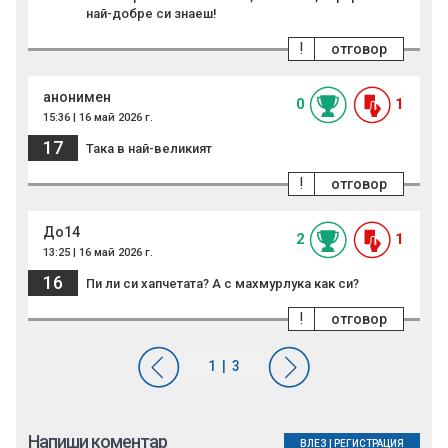
най-добре си знаеш!
!
отговор
анонимен
0
1
15:36 | 16 май 2026 г.
17
Така в най-великият
!
отговор
До14
2
1
13:25 | 16 май 2026 г.
16
Пи ли си хапчетата? А с махмурлука как си?
!
отговор
Напиши коментар
ВЛЕЗ
|
РЕГИСТРАЦИЯ