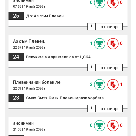
анонимен
0
0
07:55 | 19 май 2026 г.
25
До: Аз съм Плевен.
!
отговор
Аз съм Плевен.
1
0
22:57 | 18 май 2026 г.
24
Всичките ми приятели са от ЦСКА.
!
отговор
Плевенчанин болен ле
2
1
22:03 | 18 май 2026 г.
23
Смях.Смях.Смях.Плевен мрази чорбата.
!
отговор
анонимен
0
0
21:05 | 18 май 2026 г.