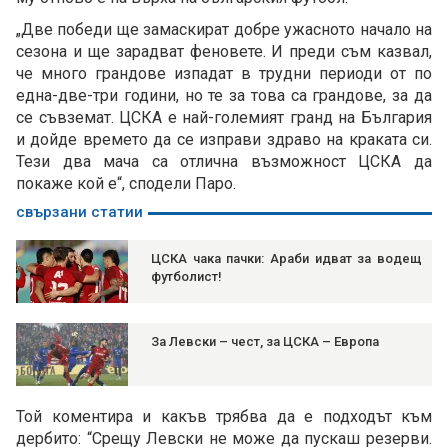
„Две победи ще замаскират добре ужасното начало на
сезона и ще зарадват феновете. И преди съм казвал,
че много грандове изпадат в трудни периоди от по
една-две-три години, но те за това са грандове, за да
се съвземат. ЦСКА е най-големият гранд на България
и дойде времето да се изправи здраво на краката си.
Тези два мача са отлична възможност ЦСКА да
покаже кой е“, сподели Паро.
свързани статии
ЦСКА чака пачки: Араби идват за водещ
футболист!
За Левски – чест, за ЦСКА – Европа
Той коментира и какъв трябва да е подходът към
дербито: “Срещу Левски не може да пускаш резерви.