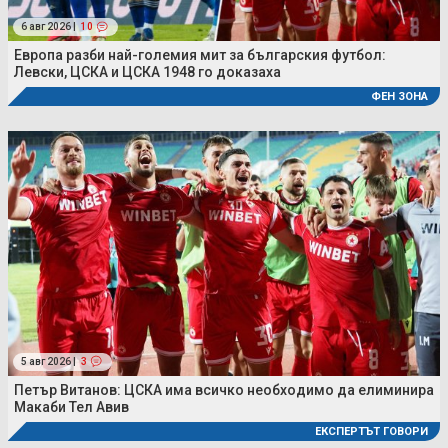
6 авг 2026 |
10
Европа разби най-големия мит за българския футбол:
Левски, ЦСКА и ЦСКА 1948 го доказаха
ФЕН ЗОНА
5 авг 2026 |
3
Петър Витанов: ЦСКА има всичко необходимо да елиминира
Макаби Тел Авив
ЕКСПЕРТЪТ ГОВОРИ