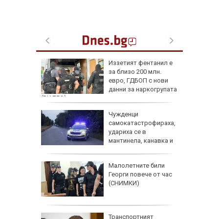
Иззетият фентанил е
костира
за близо 200 млн.
тваря
евро, ГДБОП с нови
тители
данни за наркогрупата
(ВИДЕО)
д
Чужденци
лии от 9
самокатастрофираха,
ма
удариха се в
без
мантинела, канавка и
дърво
аят на
Малолетните били
кетиране
Георги повече от час
ро по
(СНИМКИ)
ад 300
Транспортният