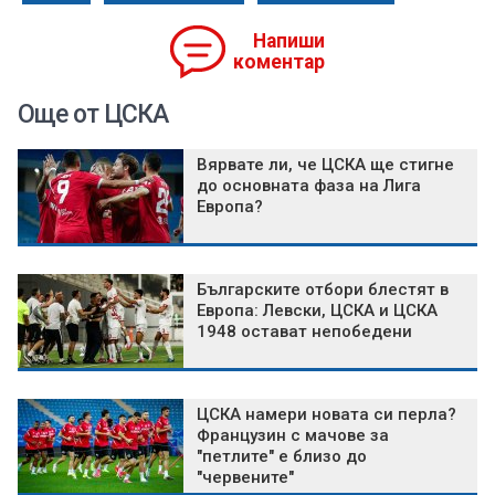
Напиши
коментар
Още от ЦСКА
Вярвате ли, че ЦСКА ще стигне
до основната фаза на Лига
Европа?
Българските отбори блестят в
Европа: Левски, ЦСКА и ЦСКА
1948 остават непобедени
ЦСКА намери новата си перла?
Французин с мачове за
"петлите" е близо до
"червените"