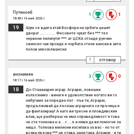
Путиноеб
1
1
18:48 | 16 май 2026 г.
19
Шум се вдига ктай Босфора на орбата цешят
двора! ............. Фесовете чукат без *** тез
червени лилипути! ***.ат ЦСКА отзаде руечин
свинско чак прояде и чорбата стене кански в акта
полов мюсюлмански
!
отговор
анонимен
3
0
18:17 | 16 май 2026 г.
18
До Стааааария аграр: Аграрю, ловешки
колхознико - винаги е удоволствие когато ви го
набутаме за пореден път - пък ти, Аграрю,
продължавай да лъскаш аграрната си пръчица и
да фантазираш! А като ви тресне и пловдивския
влак, ще разбереш че има справедливост и това
че сте толкова н.а....г....л.и няма да ви помогне за
нищо. Толкова милиони изсипаха за вас - но то от
всяка пръчка *** не става, нали така, Аграрю - и ти