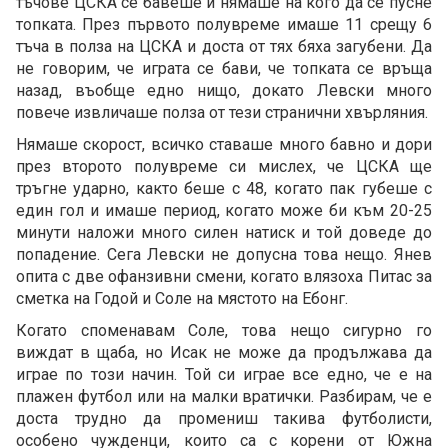
тъчове ЦСКА се бавеше и нямаше на кого да се пусне
топката. През първото полувреме имаше 11 срещу 6
тъча в полза на ЦСКА и доста от тях бяха загубени. Да
не говорим, че играта се бави, че топката се връща
назад, въобще едно нищо, докато Левски много
повече извличаше полза от тези странични хвърляния.
Нямаше скорост, всичко ставаше много бавно и дори
през второто полувреме си мислех, че ЦСКА ще
тръгне ударно, както беше с 48, когато пак губеше с
един гол и имаше период, когато може би към 20-25
минути наложи много силен натиск и той доведе до
попадение. Сега Левски не допусна това нещо. Янев
опита с две офанзивни смени, когато влязоха Питас за
сметка на Годой и Соле на мястото на Ебонг.
Когато споменавам Соле, това нещо сигурно го
виждат в щаба, но Исак не може да продължава да
играе по този начин. Той си играе все едно, че е на
плажен футбол или на малки вратички. Разбирам, че е
доста трудно да промениш такива футболисти,
особено чужденци, които са с корени от Южна