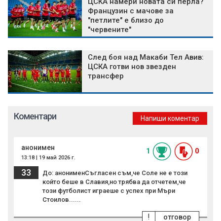
ЦСКА намери новата си перла?
Французин с мачове за
"петлите" е близо до
"червените"
След боя над Макаби Тел Авив:
ЦСКА готви нов звезден
трансфер
Коментари
Напиши коментар
анонимен
1
0
13:18 | 19 май 2026 г.
33
До: анонименСъгласен съм,че Соле не е този
който беше в Славия,но трябва да отчетем,че
този футболист играеше с успех при Мъри
Стоилов......
!
отговор