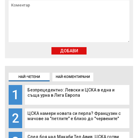
ДОБАВИ
НАЙ-ЧЕТЕНИ
НАЙ-КОМЕНТИРАНИ
1
Безпрецедентно: Левски и ЦСКА в една и
съща урна в Лига Европа
2
ЦСКА намери новата си перла? Французин с
мачове за "петлите" е близо до "червените"
След боя над Макаби Тел Авив: ЦСКА готви