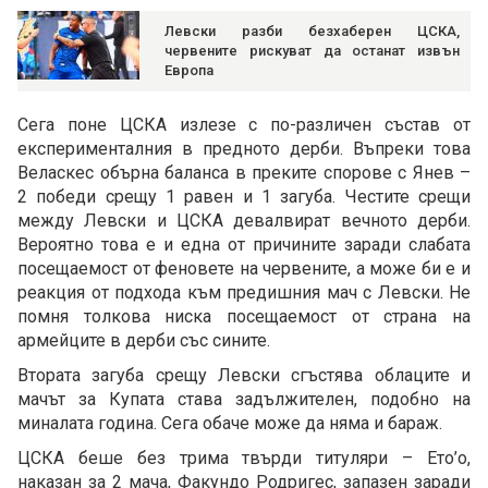
Левски разби безхаберен ЦСКА,
червените рискуват да останат извън
Европа
Сега поне ЦСКА излезе с по-различен състав от
експерименталния в предното дерби. Въпреки това
Веласкес обърна баланса в преките спорове с Янев –
2 победи срещу 1 равен и 1 загуба. Честите срещи
между Левски и ЦСКА девалвират вечното дерби.
Вероятно това е и една от причините заради слабата
посещаемост от феновете на червените, а може би е и
реакция от подхода към предишния мач с Левски. Не
помня толкова ниска посещаемост от страна на
армейците в дерби със сините.
Втората загуба срещу Левски сгъстява облаците и
мачът за Купата става задължителен, подобно на
миналата година. Сега обаче може да няма и бараж.
ЦСКА беше без трима твърди титуляри – Ето’о,
наказан за 2 мача, Факундо Родригес, запазен заради