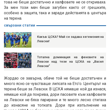
това не беше достатъчно и халфовете не се откриваха.
За мен този мач беше загубен както от грешките,
особено в защита, така и заради действията в центъра
на терена.
свързани статии
Какъв ЦСКА? Май се задава хегемония на
Левски!
Тотална доминация на феновете на
Левски над тези на ЦСКА на „Васил
Левски“
Жордао се завърна, обаче той не беше достатъчен и
много ясно се чувстваше липсата на Ето’о. Центърът на
терена беше за Левски. В ЦСКА нямаше кой да изнася,
нямаше кой да покрива, дори пасовете към халфовете
на Левски не бяха парирани и те много лесно стигаха
до изнасяне на топката. Дори при изпълнение на