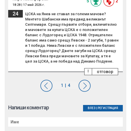
5
2
18:28 | 17 май 2026 г.
24
ЦСКА на Янев не ставал за големи мачове?
Ментето Шабански има предвид великанът
Септември. Срещу първите отбори, вкличително
и мачовете за купата ЦСКА е с положетилен
баланс с Лудогорец и ЦСКА 1948. Отрицателен
баланс има само срещу Левски - 2 загуби, 1 равен
и 1 победа. Нима Левски е с пложителен баланс
срещу Лудогорец? Двете загуби на ЦСКА срещу
Левски бяха преди мачовете за Купатау, а тя е
цел за ЦСКА, а не победа над Динамо Подуене.
!
отговор
Напиши коментар
ВЛЕЗ
|
РЕГИСТРАЦИЯ