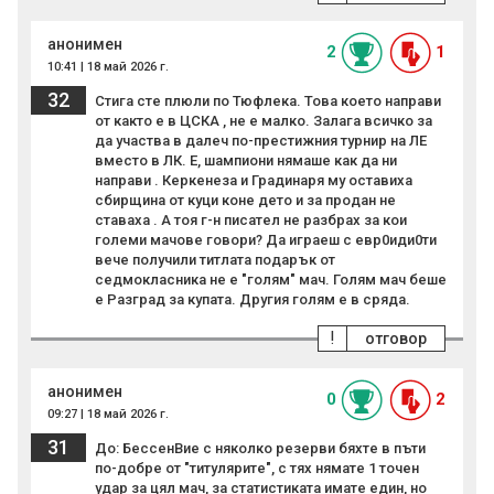
анонимен
2
1
10:41 | 18 май 2026 г.
32
Стига сте плюли по Тюфлека. Това което направи
от както е в ЦСКА , не е малко. Залага всичко за
да участва в далеч по-престижния турнир на ЛЕ
вместо в ЛК. Е, шампиони нямаше как да ни
направи . Керкенеза и Градинаря му оставиха
сбирщина от куци коне дето и за продан не
ставаха . А тоя г-н писател не разбрах за кои
големи мачове говори? Да играеш с евр0иди0ти
вече получили титлата подарък от
седмокласника не е "голям" мач. Голям мач беше
е Разград за купата. Другия голям е в сряда.
!
отговор
анонимен
0
2
09:27 | 18 май 2026 г.
31
До: БессенВие с няколко резерви бяхте в пъти
по-добре от "титулярите", с тях нямате 1 точен
удар за цял мач, за статистиката имате един, но