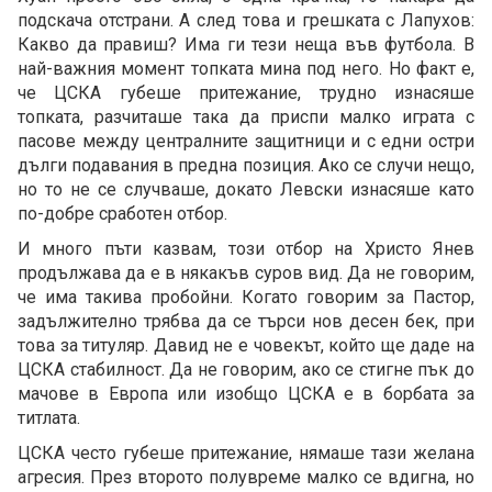
подскача отстрани. А след това и грешката с Лапухов:
Какво да правиш? Има ги тези неща във футбола. В
най-важния момент топката мина под него. Но факт е,
че ЦСКА губеше притежание, трудно изнасяше
топката, разчиташе така да приспи малко играта с
пасове между централните защитници и с едни остри
дълги подавания в предна позиция. Ако се случи нещо,
но то не се случваше, докато Левски изнасяше като
по-добре сработен отбор.
И много пъти казвам, този отбор на Христо Янев
продължава да е в някакъв суров вид. Да не говорим,
че има такива пробойни. Когато говорим за Пастор,
задължително трябва да се търси нов десен бек, при
това за титуляр. Давид не е човекът, който ще даде на
ЦСКА стабилност. Да не говорим, ако се стигне пък до
мачове в Европа или изобщо ЦСКА е в борбата за
титлата.
ЦСКА често губеше притежание, нямаше тази желана
агресия. През второто полувреме малко се вдигна, но