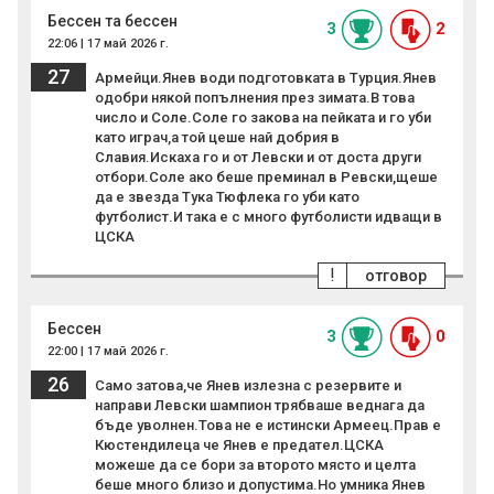
Бессен та бессен
3
2
22:06 | 17 май 2026 г.
27
Армейци.Янев води подготовката в Турция.Янев
одобри някой попълнения през зимата.В това
число и Соле.Соле го закова на пейката и го уби
като играч,а той цеше най добрия в
Славия.Искаха го и от Левски и от доста други
отбори.Соле ако беше преминал в Ревски,щеше
да е звезда Тука Тюфлека го уби като
футболист.И така е с много футболисти идващи в
ЦСКА
!
отговор
Бессен
3
0
22:00 | 17 май 2026 г.
26
Само затова,че Янев излезна с резервите и
направи Левски шампион трябваше веднага да
бъде уволнен.Това не е истински Армеец.Прав е
Кюстендилеца че Янев е предател.ЦСКА
можеше да се бори за второто място и целта
беше много близо и допустима.Но умника Янев