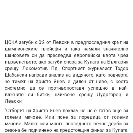
ЦСКА загуби с 0:2 от Левски в предпоследния кръг на
шампионските плейофи и така намали значително
шансовете си да преследва европейска квота чрез
първенството, ако загуби спора за Купата на България
срещу Локомотив Пд. Спортният журналист Тодор
Шабански направи анализ на видяното, като подчерта,
че тимът на Христо Янев е далеч от ниво, с което
системно да се противопоставя успешно в най-
важните си битки, най-вече срещу Лудогорец и
Левски.
“Отборът на Христо Янев показа, че не е готов още за
големи мачове. Или поне за поредица от големи
мачове. Малко или много последното вечно дерби за
сезона бе подчинено на предстоящия финал за Купата.