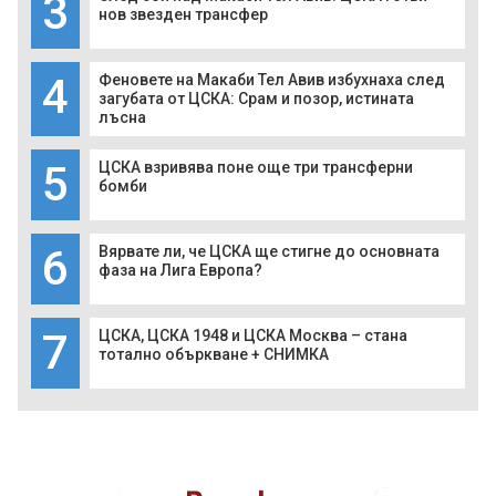
3
нов звезден трансфер
4
Феновете на Макаби Тел Авив избухнаха след
загубата от ЦСКА: Срам и позор, истината
лъсна
5
ЦСКА взривява поне още три трансферни
бомби
6
Вярвате ли, че ЦСКА ще стигне до основната
фаза на Лига Европа?
7
ЦСКА, ЦСКА 1948 и ЦСКА Москва – стана
тотално объркване + СНИМКА