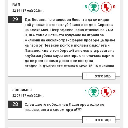
ВАЛ
5
0
22:19 | 17 май 2026 г.
29
До: Бессен..не е виновен Янев..ти да си видял
кой управлява този клуб.?вижте къде е Сираков
на всеки мач..Непрофесионално отношение към
ЦСКА.това е истината.купуване на играчи за
милиони на няколко трансферни прозореца.пране
на пари от Пеевски който използва самолета н
Папазки..къв е тоя борец-Вангелов в управата на
клуба.загубена кауза.сектира си поличава парите
да не роптае само докато се построи
стадиона.дълговете станаха вече 15-16 милиона.
!
отговор
анонимен
1
2
22:09 | 17 май 2026 г.
28
След двете победи над Лудогорец едно се
пишеше, сега съвсем друго!?!?
!
отговор