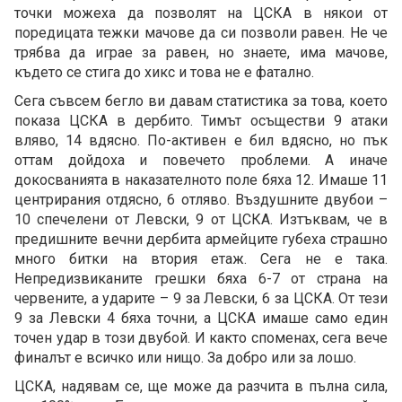
точки можеха да позволят на ЦСКА в някои от
поредицата тежки мачове да си позволи равен. Не че
трябва да играе за равен, но знаете, има мачове,
където се стига до хикс и това не е фатално.
Сега съвсем бегло ви давам статистика за това, което
показа ЦСКА в дербито. Тимът осъществи 9 атаки
вляво, 14 вдясно. По-активен е бил вдясно, но пък
оттам дойдоха и повечето проблеми. А иначе
докосванията в наказателното поле бяха 12. Имаше 11
центрирания отдясно, 6 отляво. Въздушните двубои –
10 спечелени от Левски, 9 от ЦСКА. Изтъквам, че в
предишните вечни дербита армейците губеха страшно
много битки на втория етаж. Сега не е така.
Непредизвиканите грешки бяха 6-7 от страна на
червените, а ударите – 9 за Левски, 6 за ЦСКА. От тези
9 за Левски 4 бяха точни, а ЦСКА имаше само един
точен удар в този двубой. И както споменах, сега вече
финалът е всичко или нищо. За добро или за лошо.
ЦСКА, надявам се, ще може да разчита в пълна сила,