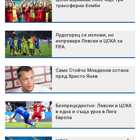
трансферни бомби
Лудогорец се изложи, но
изпревари Левски и ЦСКА за
FIFA
Само Стойчо Младенов остана
пред Христо Янев
Безпрецедентно: Левски и ЦСКА
в една и съща урна в Лига
Европа