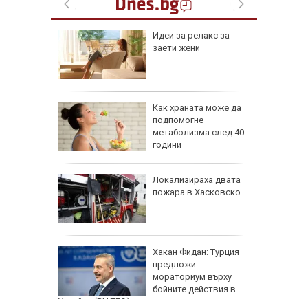
езопасно
Идеи за релакс за
рлеж
заети жени
равим,
Как храната може да
ичната
подпомогне
жбина
метаболизма след 40
години
артофи
Локализираха двата
кашкавал
пожара в Хасковско
: Как да
Хакан Фидан: Турция
пасните
предложи
мораториум върху
бойните действия в
Украйна (ВИДЕО)