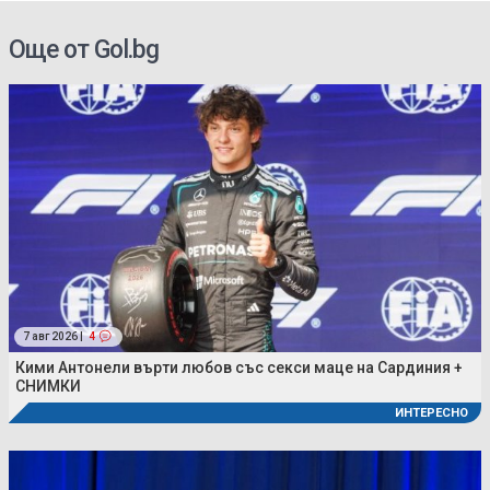
Още от Gol.bg
7 авг 2026 |
4
Кими Антонели върти любов със секси маце на Сардиния +
СНИМКИ
ИНТЕРЕСНО