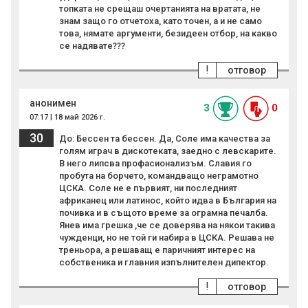
топката не срещаш очертанията на вратата, не
знам защо го отчетоха, като точен, а и не само
това, нямате аргументи, безидеен отбор, на какво
се надявате???
!
отговор
анонимен
3
0
07:17 | 18 май 2026 г.
30
До: Бессен та бессен. Да, Соле има качества за
голям играч в дискотеката, заедно с левскарите.
В него липсва профасионализъм. Славия го
пробута на борчето, командващо неграмотно
ЦСКА. Соле не е първият, ни последният
африканец или латинос, който идва в България на
почивка и в същото време за ограмна печалба.
Янев има грешка ,че се доверява на някои такива
чужденци, но не той ги набира в ЦСКА. Решава не
треньора, а решаващ е паричният интерес на
собственика и главния изпълнителен дипектор.
!
отговор