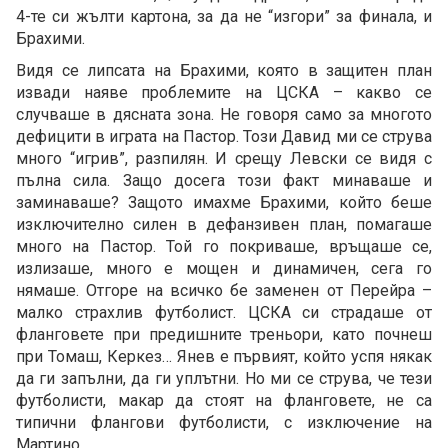
4-те си жълти картона, за да не “изгори” за финала, и
Брахими.
Видя се липсата на Брахими, която в защитен план
извади наяве проблемите на ЦСКА – какво се
случваше в дясната зона. Не говоря само за многото
дефицити в играта на Пастор. Този Давид ми се струва
много “игрив”, разпилян. И срещу Левски се видя с
пълна сила. Защо досега този факт минаваше и
заминаваше? Защото имахме Брахими, който беше
изключително силен в дефанзивен план, помагаше
много на Пастор. Той го покриваше, връщаше се,
излизаше, много е мощен и динамичен, сега го
нямаше. Отгоре на всичко бе заменен от Перейра –
малко страхлив футболист. ЦСКА си страдаше от
фланговете при предишните треньори, като почнеш
при Томаш, Керкез… Янев е първият, който успя някак
да ги запълни, да ги уплътни. Но ми се струва, че тези
футболисти, макар да стоят на фланговете, не са
типични флангови футболисти, с изключение на
Мартино.