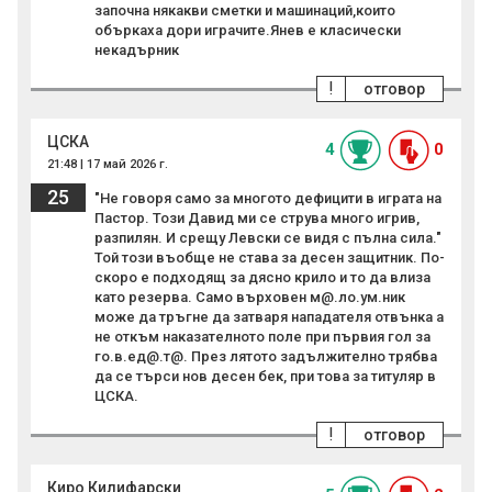
започна някакви сметки и машинаций,които
объркаха дори играчите.Янев е класически
некадърник
!
отговор
ЦСКА
4
0
21:48 | 17 май 2026 г.
25
"Не говоря само за многото дефицити в играта на
Пастор. Този Давид ми се струва много игрив,
разпилян. И срещу Левски се видя с пълна сила."
Той този въобще не става за десен защитник. По-
скоро е подходящ за дясно крило и то да влиза
като резерва. Само върховен м@.ло.ум.ник
може да тръгне да затваря нападателя отвънка а
не откъм наказателното поле при първия гол за
го.в.ед@.т@. През лятото задължително трябва
да се търси нов десен бек, при това за титуляр в
ЦСКА.
!
отговор
Киро Килифарски