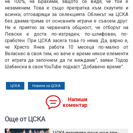
на 100%, на Брахими, защото се видя, че той е
незаменим. Това е също препратка към скаутите и
всички, отговарящи за селекцията. Обликът на ЦСКА
без двама-трима от основните играчи е съвсем друг.
Не е приятно за червената общност, че отборът на
Левски е доста по-изграден, по-шлифован, по-
сработен. При ЦСКА засега това го няма. Да, вярно е,
че Христо Янев работи 10 месеца по-малко от
Веласкес в своя тим, но вече е време някои елементи
от играта да започнем да ги виждаме”, заяви Тодор
Шабански в своя YouTube подкаст “Добавено време”.
ЦСКА
Новини за ЦСКА
Напиши
коментар
Още от ЦСКА
ЦСКА взривява поне още три