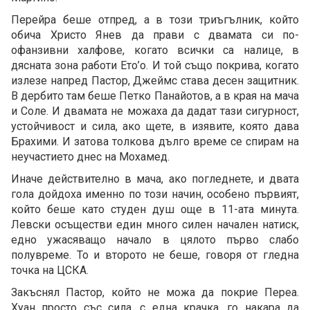
Перейра беше отпред, а в този триъгълник, който
обича Христо Янев да прави с двамата си по-
офанзивни халфове, когато всички са налице, в
дясната зона работи Ето’о. И той също покрива, когато
излезе напред Пастор, Джеймс става десен защитник.
В дербито там беше Петко Панайотов, а в края на мача
и Соле. И двамата не можаха да дадат тази сигурност,
устойчивост и сила, ако щете, в изявите, която дава
Брахими. И затова толкова дълго време се спирам на
неучастието днес на Мохамед.
Иначе действително в мача, ако погледнете, и двата
гола дойдоха именно по този начин, особено първият,
който беше като студен душ още в 11-ата минута.
Левски осъществи един много силен начален натиск,
едно ужасяващо начало в цялото първо слабо
полувреме. То и второто не беше, говоря от гледна
точка на ЦСКА.
Закъснял Пастор, който не можа да покрие Переа.
Хуан просто със сила, с една крачка, го накара да