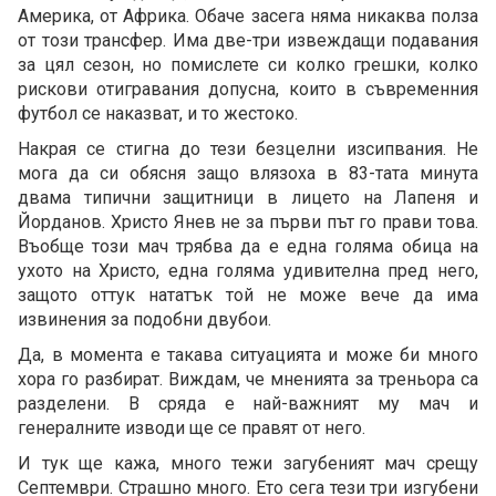
Америка, от Африка. Обаче засега няма никаква полза
от този трансфер. Има две-три извеждащи подавания
за цял сезон, но помислете си колко грешки, колко
рискови отигравания допусна, които в съвременния
футбол се наказват, и то жестоко.
Накрая се стигна до тези безцелни изсипвания. Не
мога да си обясня защо влязоха в 83-тата минута
двама типични защитници в лицето на Лапеня и
Йорданов. Христо Янев не за първи път го прави това.
Въобще този мач трябва да е една голяма обица на
ухото на Христо, една голяма удивителна пред него,
защото оттук нататък той не може вече да има
извинения за подобни двубои.
Да, в момента е такава ситуацията и може би много
хора го разбират. Виждам, че мненията за треньора са
разделени. В сряда е най-важният му мач и
генералните изводи ще се правят от него.
И тук ще кажа, много тежи загубеният мач срещу
Септември. Страшно много. Ето сега тези три изгубени