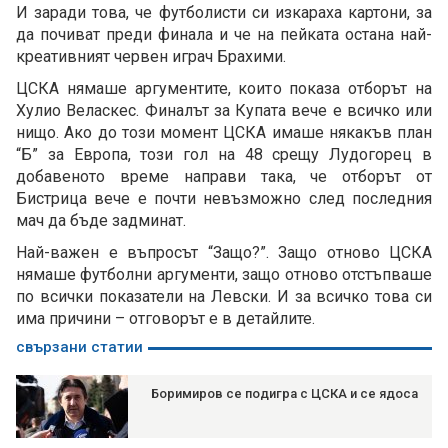
И заради това, че футболисти си изкараха картони, за
да почиват преди финала и че на пейката остана най-
креативният червен играч Брахими.
ЦСКА нямаше аргументите, които показа отборът на
Хулио Веласкес. Финалът за Купата вече е всичко или
нищо. Ако до този момент ЦСКА имаше някакъв план
“Б” за Европа, този гол на 48 срещу Лудогорец в
добавеното време направи така, че отборът от
Бистрица вече е почти невъзможно след последния
мач да бъде задминат.
Най-важен е въпросът “Защо?”. Защо отново ЦСКА
нямаше футболни аргументи, защо отново отстъпваше
по всички показатели на Левски. И за всичко това си
има причини – отговорът е в детайлите.
свързани статии
Боримиров се подигра с ЦСКА и се ядоса