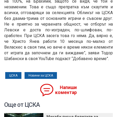
на 100%, на Брахими, защото се видя, че той е
незаменим. Това е също препратка към скаутите и
всички, отговарящи за селекцията. Обликът на ЦСКА
без двама-трима от основните играчи е съвсем друг.
Не е приятно за червената общност, че отборът на
Левски е доста по-изграден, по-шлифован, по-
сработен. При ЦСКА засега това го няма. Да, вярно е,
че Христо Янев работи 10 месеца по-малко от
Веласкес в своя тим, но вече е време някои елементи
от играта да започнем да ги виждаме”, заяви Тодор
Шабански в своя YouTube подкаст “Добавено време”.
ЦСКА
Новини за ЦСКА
Напиши
коментар
Още от ЦСКА
Макаби пусна билетите за