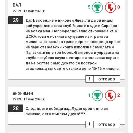
ВАЛ
5
0
22:19 | 17 май 2026 г.
29
До: Бессен..не е виновен Янев..ти да си видял
кой управлява този клуб.?вижте къде е Сираков
на всеки мач..Непрофесионално отношение към
ЦСКА.това е истината.купуване на играчи за
милиони на няколко трансферни прозореца.пране
на пари от Пеевски който използва самолета н
Папазки..къв е тоя борец-Вангелов в управата на
клуба.загубена кауза.сектира си поличава парите
да не роптае само докато се построи
стадиона.дълговете станаха вече 15-16 милиона.
!
отговор
анонимен
1
2
22:09 | 17 май 2026 г.
28
След двете победи над Лудогорец едно се
пишеше, сега съвсем друго!?!?
!
отговор