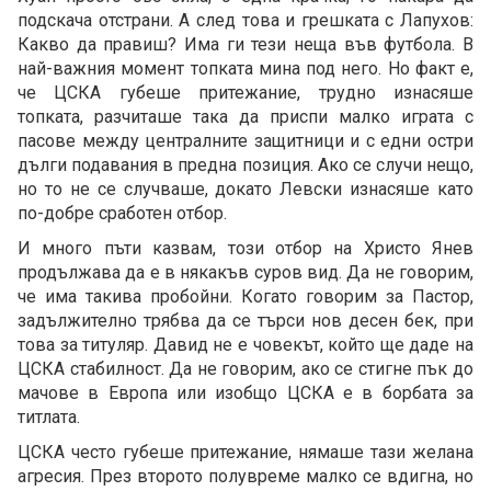
подскача отстрани. А след това и грешката с Лапухов:
Какво да правиш? Има ги тези неща във футбола. В
най-важния момент топката мина под него. Но факт е,
че ЦСКА губеше притежание, трудно изнасяше
топката, разчиташе така да приспи малко играта с
пасове между централните защитници и с едни остри
дълги подавания в предна позиция. Ако се случи нещо,
но то не се случваше, докато Левски изнасяше като
по-добре сработен отбор.
И много пъти казвам, този отбор на Христо Янев
продължава да е в някакъв суров вид. Да не говорим,
че има такива пробойни. Когато говорим за Пастор,
задължително трябва да се търси нов десен бек, при
това за титуляр. Давид не е човекът, който ще даде на
ЦСКА стабилност. Да не говорим, ако се стигне пък до
мачове в Европа или изобщо ЦСКА е в борбата за
титлата.
ЦСКА често губеше притежание, нямаше тази желана
агресия. През второто полувреме малко се вдигна, но