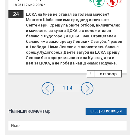
5
2
18:28 | 17 май 2026 г.
24
ЦСКА на Янев не ставал за големи мачове?
Ментето Шабански има предвид великанът
Септември. Срещу първите отбори, вкличително
и мачовете за купата ЦСКА е с положетилен
баланс с Лудогорец и ЦСКА 1948. Отрицателен
баланс има само срещу Левски - 2 загуби, 1 равен
и 1 победа. Нима Левски е с пложителен баланс
срещу Лудогорец? Двете загуби на ЦСКА срещу
Левски бяха преди мачовете за Купатау, а тя е
цел за ЦСКА, а не победа над Динамо Подуене.
!
отговор
Напиши коментар
ВЛЕЗ
|
РЕГИСТРАЦИЯ