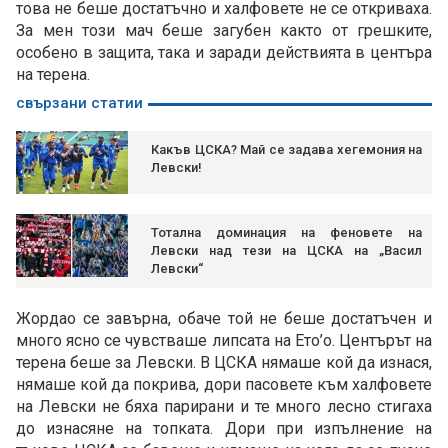
това не беше достатъчно и халфовете не се откриваха.
За мен този мач беше загубен както от грешките,
особено в защита, така и заради действията в центъра
на терена.
свързани статии
Какъв ЦСКА? Май се задава хегемония на
Левски!
Тотална доминация на феновете на
Левски над тези на ЦСКА на „Васил
Левски“
Жордао се завърна, обаче той не беше достатъчен и
много ясно се чувстваше липсата на Ето’о. Центърът на
терена беше за Левски. В ЦСКА нямаше кой да изнася,
нямаше кой да покрива, дори пасовете към халфовете
на Левски не бяха парирани и те много лесно стигаха
до изнасяне на топката. Дори при изпълнение на