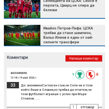
Селекцията на ЦСКА: Сенси е
перлата, Цварц не спира да
бележи
Ивайло Петров-Пифа: ЦСКА
трябва да стане шампион,
Вальо Илиев е един от най-
силните трансфери
Коментари
Напиши коментар
анонимен
1
0
13:18 | 19 май 2026 г.
33
До: анонименСъгласен съм,че Соле не е този
който беше в Славия,но трябва да отчетем,че
този футболист играеше с успех при Мъри
Стоилов......
!
отговор