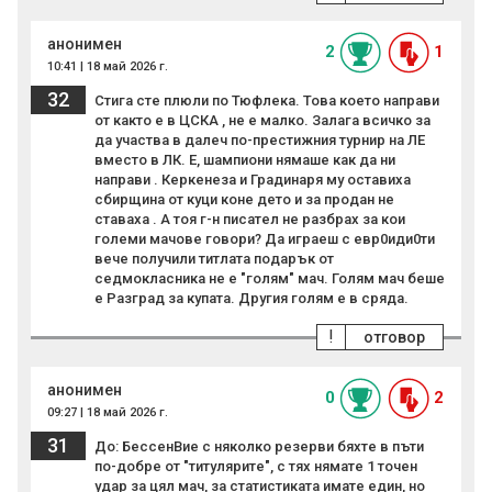
анонимен
2
1
10:41 | 18 май 2026 г.
32
Стига сте плюли по Тюфлека. Това което направи
от както е в ЦСКА , не е малко. Залага всичко за
да участва в далеч по-престижния турнир на ЛЕ
вместо в ЛК. Е, шампиони нямаше как да ни
направи . Керкенеза и Градинаря му оставиха
сбирщина от куци коне дето и за продан не
ставаха . А тоя г-н писател не разбрах за кои
големи мачове говори? Да играеш с евр0иди0ти
вече получили титлата подарък от
седмокласника не е "голям" мач. Голям мач беше
е Разград за купата. Другия голям е в сряда.
!
отговор
анонимен
0
2
09:27 | 18 май 2026 г.
31
До: БессенВие с няколко резерви бяхте в пъти
по-добре от "титулярите", с тях нямате 1 точен
удар за цял мач, за статистиката имате един, но