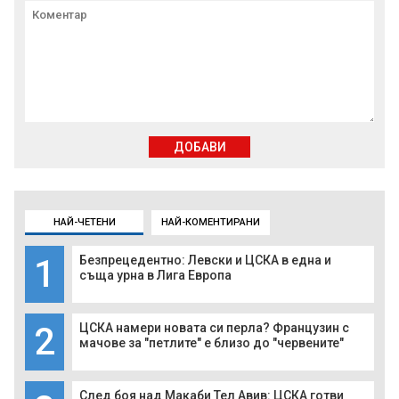
ДОБАВИ
НАЙ-ЧЕТЕНИ
НАЙ-КОМЕНТИРАНИ
1
Безпрецедентно: Левски и ЦСКА в една и
съща урна в Лига Европа
2
ЦСКА намери новата си перла? Французин с
мачове за "петлите" е близо до "червените"
След боя над Макаби Тел Авив: ЦСКА готви