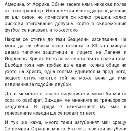
Америка, от Африка. Обаче засега няма никаква полза
от този трансфер. Има две-три извеждащи подавания
за цял сезон, но помислете си колко грешки, колко
рискови отигравания допусна, които в съвременния
футбол се наказват, и то жестоко.
Накрая се стигна до тези безцелни изсипвания. Не
мога да си обясня защо влязоха в 83-тата минута
двама типични защитници в лицето на Лапеня и
Йорданов. Христо Янев не за първи път го прави това.
Въобще този мач трябва да е една голяма обица на
ухото на Христо, една голяма удивителна пред него,
защото оттук нататък той не може вече да има
извинения за подобни двубои.
Да, в момента е такава ситуацията и може би много
хора го разбират. Виждам, че мненията за треньора са
разделени. В сряда е най-важният му мач и
генералните изводи ще се правят от него.
И тук ще кажа, много тежи загубеният мач срещу
Септември. Страшно много. Ето сега тези три изгубени