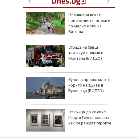
ия
Планинари искат
повече чисти пътеки и
ерор,
по-малко коли на
ужда от
Витоша
онада с
Сграда на бивш
а за
техникум пламна в
в жегите
Монтана (ВИДЕО)
е хапят
Купон в пресъхналото
ече от
корито на Дунав в
а има
Будапеща (ВИДЕО)
жи
От скица до комикс:
ивша
Георги Гечев показва
онтана
как се раждат героите