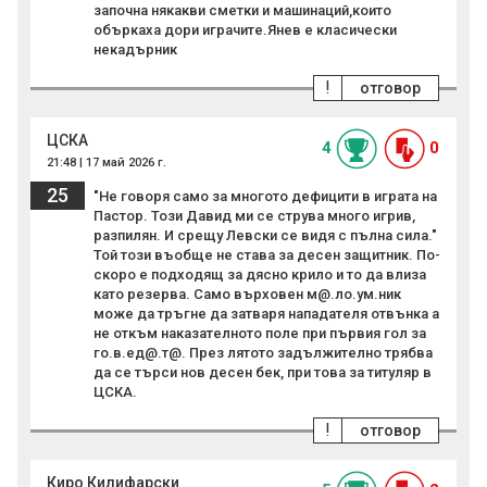
започна някакви сметки и машинаций,които
объркаха дори играчите.Янев е класически
некадърник
!
отговор
ЦСКА
4
0
21:48 | 17 май 2026 г.
25
"Не говоря само за многото дефицити в играта на
Пастор. Този Давид ми се струва много игрив,
разпилян. И срещу Левски се видя с пълна сила."
Той този въобще не става за десен защитник. По-
скоро е подходящ за дясно крило и то да влиза
като резерва. Само върховен м@.ло.ум.ник
може да тръгне да затваря нападателя отвънка а
не откъм наказателното поле при първия гол за
го.в.ед@.т@. През лятото задължително трябва
да се търси нов десен бек, при това за титуляр в
ЦСКА.
!
отговор
Киро Килифарски