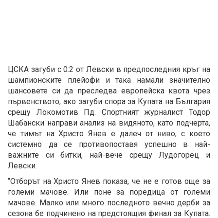
ЦСКА загуби с 0:2 от Левски в предпоследния кръг на
шампионските плейофи и така намали значително
шансовете си да преследва европейска квота чрез
първенството, ако загуби спора за Купата на България
срещу Локомотив Пд. Спортният журналист Тодор
Шабански направи анализ на видяното, като подчерта,
че тимът на Христо Янев е далеч от ниво, с което
системно да се противопоставя успешно в най-
важните си битки, най-вече срещу Лудогорец и
Левски.
“Отборът на Христо Янев показа, че не е готов още за
големи мачове. Или поне за поредица от големи
мачове. Малко или много последното вечно дерби за
сезона бе подчинено на предстоящия финал за Купата.