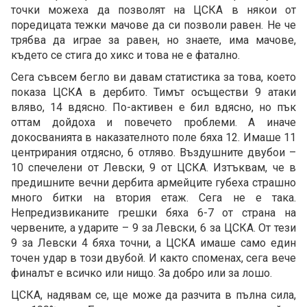
точки можеха да позволят на ЦСКА в някои от
поредицата тежки мачове да си позволи равен. Не че
трябва да играе за равен, но знаете, има мачове,
където се стига до хикс и това не е фатално.
Сега съвсем бегло ви давам статистика за това, което
показа ЦСКА в дербито. Тимът осъществи 9 атаки
вляво, 14 вдясно. По-активен е бил вдясно, но пък
оттам дойдоха и повечето проблеми. А иначе
докосванията в наказателното поле бяха 12. Имаше 11
центрирания отдясно, 6 отляво. Въздушните двубои –
10 спечелени от Левски, 9 от ЦСКА. Изтъквам, че в
предишните вечни дербита армейците губеха страшно
много битки на втория етаж. Сега не е така.
Непредизвиканите грешки бяха 6-7 от страна на
червените, а ударите – 9 за Левски, 6 за ЦСКА. От тези
9 за Левски 4 бяха точни, а ЦСКА имаше само един
точен удар в този двубой. И както споменах, сега вече
финалът е всичко или нищо. За добро или за лошо.
ЦСКА, надявам се, ще може да разчита в пълна сила,