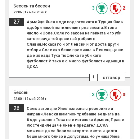
Бессен та бессен
3
2
22:06 | 17 май 2026 г.
27
Армейци.Янев води подготовката в Турция.Янев
одобри някой попълнения през зимата.В това
число и Соле.Соле го закова на пейката и го уби
като играч,а той цеше най добрия в
Славия.Искаха го и от Левски и от доста други
отбори.Соле ако беше преминал в Ревски,щеше
да е звезда Тука Тюфлека го уби като
футболист.И така е с много футболисти идващи в
ЦСКА
!
отговор
Бессен
3
0
22:00 | 17 май 2026 г.
26
Само затова,че Янев излезна с резервите и
направи Левски шампион трябваше веднага да
бъде уволнен.Това не е истински Армеец.Прав е
Кюстендилеца че Янев е предател.ЦСКА
можеше да се бори за второто място и целта
беше много близо и допустима.Но умника Янев