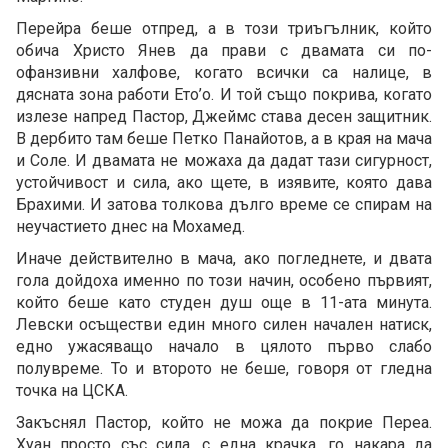
Перейра беше отпред, а в този триъгълник, който
обича Христо Янев да прави с двамата си по-
офанзивни халфове, когато всички са налице, в
дясната зона работи Ето’о. И той също покрива, когато
излезе напред Пастор, Джеймс става десен защитник.
В дербито там беше Петко Панайотов, а в края на мача
и Соле. И двамата не можаха да дадат тази сигурност,
устойчивост и сила, ако щете, в изявите, която дава
Брахими. И затова толкова дълго време се спирам на
неучастието днес на Мохамед.
Иначе действително в мача, ако погледнете, и двата
гола дойдоха именно по този начин, особено първият,
който беше като студен душ още в 11-ата минута.
Левски осъществи един много силен начален натиск,
едно ужасяващо начало в цялото първо слабо
полувреме. То и второто не беше, говоря от гледна
точка на ЦСКА.
Закъснял Пастор, който не можа да покрие Переа.
Хуан просто със сила, с една крачка, го накара да