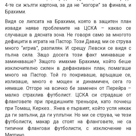
4-те си жълти картона, за да не “изгори” за финала, и
Брахими.
Видя се липсата на Брахими, която в защитен план
извади наяве проблемите на ЦСКА – какво се
случваше в дясната зона. Не говоря само за многото
дефицити в играта на Пастор. Този Давид ми се струва
много “игрив”, разпилян. И срещу Левски се видя с
пълна сила. Защо досега този факт минаваше и
заминаваше? Защото имахме Брахими, който беше
изключително силен в дефанзивен план, помагаше
много на Пастор. Той го покриваше, връщаше се,
излизаше, много е мощен и динамичен, сега го
нямаше. Отгоре на всичко бе заменен от Перейра –
малко страхлив футболист. ЦСКА си страдаше от
фланговете при предишните треньори, като почнеш
при Томаш, Керкез… Янев е първият, който успя някак
да ги запълни, да ги уплътни. Но ми се струва, че тези
футболисти, макар да стоят на фланговете, не са
типични флангови футболисти, с изключение на
Мартино.