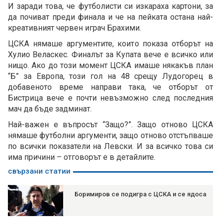
И заради това, че футболисти си изкараха картони, за
да почиват преди финала и че на пейката остана най-
креативният червен играч Брахими.
ЦСКА нямаше аргументите, които показа отборът на
Хулио Веласкес. Финалът за Купата вече е всичко или
нищо. Ако до този момент ЦСКА имаше някакъв план
“Б” за Европа, този гол на 48 срещу Лудогорец в
добавеното време направи така, че отборът от
Бистрица вече е почти невъзможно след последния
мач да бъде задминат.
Най-важен е въпросът “Защо?”. Защо отново ЦСКА
нямаше футболни аргументи, защо отново отстъпваше
по всички показатели на Левски. И за всичко това си
има причини – отговорът е в детайлите.
свързани статии
Боримиров се подигра с ЦСКА и се ядоса