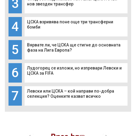
3
нов звезден трансфер
4
ЦСКА взривява поне още три трансферни
бомби
5
Вярвате ли, че ЦСКА ще стигне до основната
фаза на Лига Европа?
6
Лудогорец се изложи, но изпревари Левски и
ЦСКА за FIFA
7
Левски или ЦСКА – кой направи по-добра
селекция? Оценките казват всичко