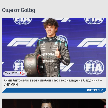
Още от Gol.bg
7 авг 2026 |
4
Кими Антонели върти любов със секси маце на Сардиния +
СНИМКИ
ИНТЕРЕСНО