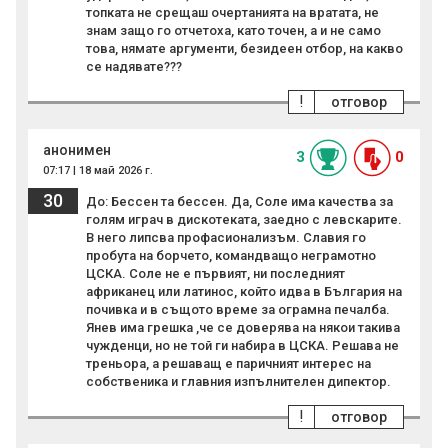
топката не срещаш очертанията на вратата, не
знам защо го отчетоха, като точен, а и не само
това, нямате аргументи, безидеен отбор, на какво
се надявате???
!
отговор
анонимен
3
0
07:17 | 18 май 2026 г.
30
До: Бессен та бессен. Да, Соле има качества за
голям играч в дискотеката, заедно с левскарите.
В него липсва профасионализъм. Славия го
пробута на борчето, командващо неграмотно
ЦСКА. Соле не е първият, ни последният
африканец или латинос, който идва в България на
почивка и в същото време за ограмна печалба.
Янев има грешка ,че се доверява на някои такива
чужденци, но не той ги набира в ЦСКА. Решава не
треньора, а решаващ е паричният интерес на
собственика и главния изпълнителен дипектор.
!
отговор