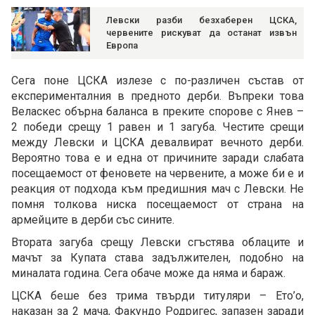
Левски разби безхаберен ЦСКА,
червените рискуват да останат извън
Европа
Сега поне ЦСКА излезе с по-различен състав от
експерименталния в предното дерби. Въпреки това
Веласкес обърна баланса в преките спорове с Янев –
2 победи срещу 1 равен и 1 загуба. Честите срещи
между Левски и ЦСКА девалвират вечното дерби.
Вероятно това е и една от причините заради слабата
посещаемост от феновете на червените, а може би е и
реакция от подхода към предишния мач с Левски. Не
помня толкова ниска посещаемост от страна на
армейците в дерби със сините.
Втората загуба срещу Левски сгъстява облаците и
мачът за Купата става задължителен, подобно на
миналата година. Сега обаче може да няма и бараж.
ЦСКА беше без трима твърди титуляри – Ето’о,
наказан за 2 мача, Факундо Родригес, запазен заради