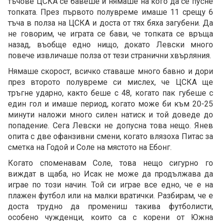
тъчове ЦСКА се бавеше и нямаше на кого да се пусне
топката. През първото полувреме имаше 11 срещу 6
тъча в полза на ЦСКА и доста от тях бяха загубени. Да
не говорим, че играта се бави, че топката се връща
назад, въобще едно нищо, докато Левски много
повече извличаше полза от тези странични хвърляния.
Нямаше скорост, всичко ставаше много бавно и дори
през второто полувреме си мислех, че ЦСКА ще
тръгне ударно, както беше с 48, когато пак губеше с
един гол и имаше период, когато може би към 20-25
минути наложи много силен натиск и той доведе до
попадение. Сега Левски не допусна това нещо. Янев
опита с две офанзивни смени, когато влязоха Питас за
сметка на Годой и Соле на мястото на Ебонг.
Когато споменавам Соле, това нещо сигурно го
виждат в щаба, но Исак не може да продължава да
играе по този начин. Той си играе все едно, че е на
плажен футбол или на малки вратички. Разбирам, че е
доста трудно да промениш такива футболисти,
особено чужденци, които са с корени от Южна