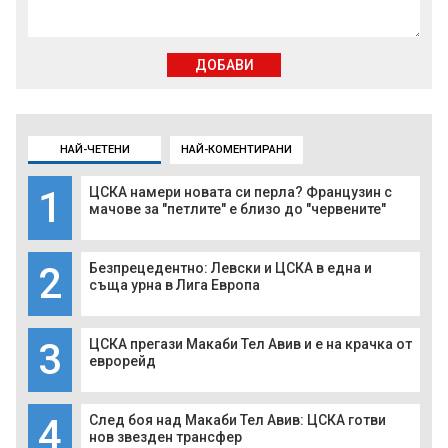
ДОБАВИ
НАЙ-ЧЕТЕНИ
НАЙ-КОМЕНТИРАНИ
1
ЦСКА намери новата си перла? Французин с
мачове за "петлите" е близо до "червените"
2
Безпрецедентно: Левски и ЦСКА в една и
съща урна в Лига Европа
3
ЦСКА прегази Макаби Тел Авив и е на крачка от
еврорейд
4
След боя над Макаби Тел Авив: ЦСКА готви
нов звезден трансфер