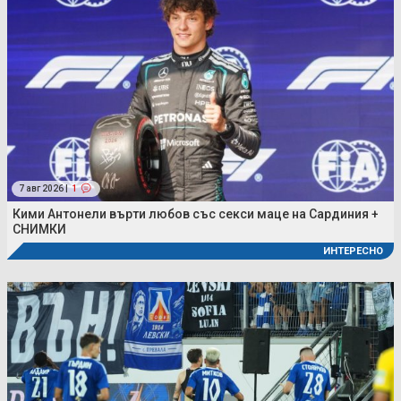
7 авг 2026 |
1
Кими Антонели върти любов със секси маце на Сардиния +
СНИМКИ
ИНТЕРЕСНО