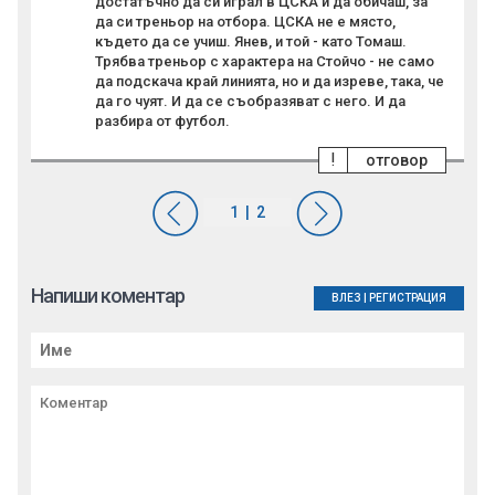
достатъчно да си играл в ЦСКА и да обичаш, за
да си треньор на отбора. ЦСКА не е място,
където да се учиш. Янев, и той - като Томаш.
Трябва треньор с характера на Стойчо - не само
да подскача край линията, но и да изреве, така, че
да го чуят. И да се съобразяват с него. И да
разбира от футбол.
!
отговор
Напиши коментар
ВЛЕЗ
|
РЕГИСТРАЦИЯ