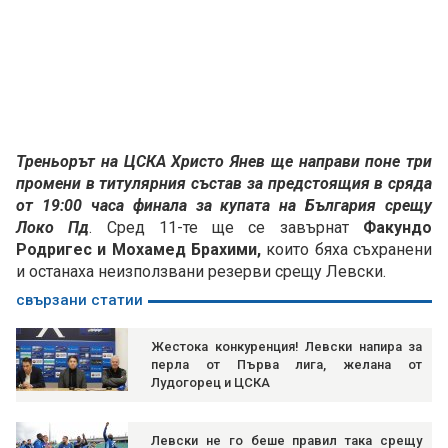
Треньорът на ЦСКА Христо Янев ще направи поне три
промени в титулярния състав за предстоящия в сряда
от 19:00 часа финала за купата на България срещу
Локо Пд
. Сред 11-те ще се завърнат
Факундо
Родригес и Мохамед Брахими,
които бяха съхранени
и останаха неизползвани резерви срещу Левски.
свързани статии
Жестока конкуренция! Левски напира за
перла от Първа лига, желана от
Лудогорец и ЦСКА
Левски не го беше правил така срещу