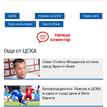
ЦСКА
Новини за ЦСКА
Първа лига
Купа на България
Христо Янев
Напиши
коментар
Още от ЦСКА
Само Стойчо Младенов остана
пред Христо Янев
Безпрецедентно: Левски и ЦСКА
в една и съща урна в Лига
Европа