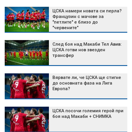
ЦСКА намери новата си перла?
Французин с мачове за
"петлите" е близо до
"червените"
След боя над Макаби Тел Авив:
ЦСКА готви нов звезден
трансфер
Вярвате ли, че ЦСКА ще стигне
до основната фаза на Лига
Европа?
ЦСКА посочи големия герой при
боя над Макаби + СНИМКА