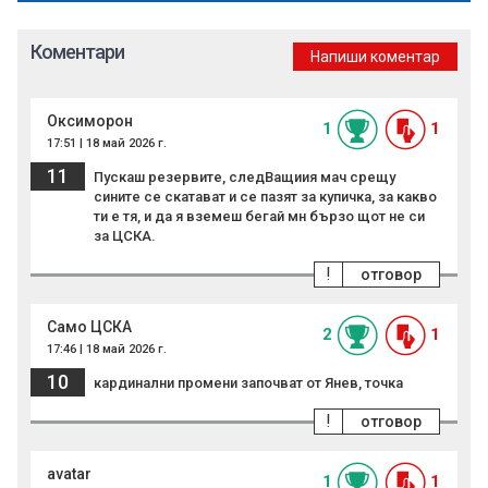
Коментари
Напиши коментар
Оксиморон
1
1
17:51 | 18 май 2026 г.
11
Пускаш резервите, следВащиия мач срещу
сините се скатават и се пазят за купичка, за какво
ти е тя, и да я вземеш бегай мн бързо щот не си
за ЦСКА.
!
отговор
Само ЦСКА
2
1
17:46 | 18 май 2026 г.
10
кардинални промени започват от Янев, точка
!
отговор
avatar
1
1