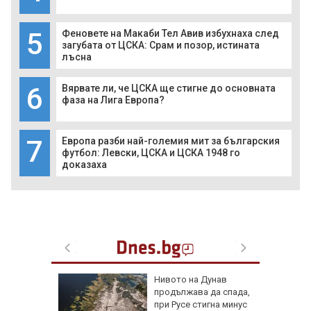
5
Феновете на Макаби Тел Авив избухнаха след
загубата от ЦСКА: Срам и позор, истината
лъсна
6
Вярвате ли, че ЦСКА ще стигне до основната
фаза на Лига Европа?
7
Европа разби най-големия мит за българския
футбол: Левски, ЦСКА и ЦСКА 1948 го
доказаха
лнени
Нивото на Дунав
йма и
продължава да спада,
при Русе стигна минус