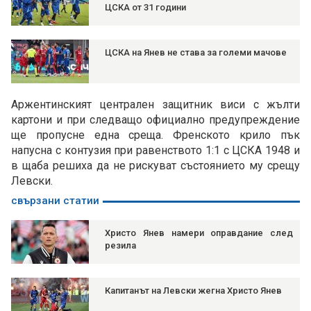
ЦСКА от 31 години
ЦСКА на Янев не става за големи мачове
Аржентинският централен защитник виси с жълти
картони и при следващо официално предупреждение
ще пропусне една среща. Френското крило пък
напусна с контузия при равенството 1:1 с ЦСКА 1948 и
в щаба решиха да не рискуват състоянието му срещу
Левски.
свързани статии
Христо Янев намери оправдание след
резила
Капитанът на Левски жегна Христо Янев