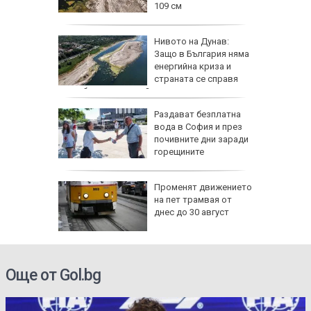
109 см
а езика
Нивото на Дунав:
Защо в България няма
им в
енергийна криза и
страната се справя
по-добре от другите?
а тества
Раздават безплатна
о страна
вода в София и през
почивните дни заради
ват САЩ
горещините
утрин" на
Променят движението
0 часа:
на пет трамвая от
ите нощи
днес до 30 август
-чести в
Още от Gol.bg