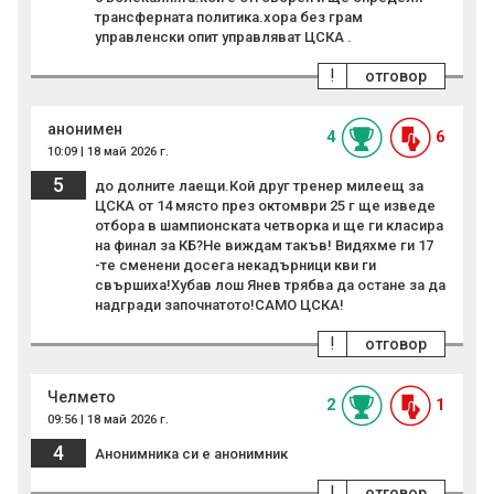
трансферната политика.хора без грам
управленски опит управляват ЦСКА .
!
отговор
анонимен
4
6
10:09 | 18 май 2026 г.
5
до долните лаещи.Кой друг тренер милеещ за
ЦСКА от 14 място през октомври 25 г ще изведе
отбора в шампионската четворка и ще ги класира
на финал за КБ?Не виждам такъв! Видяхме ги 17
-те сменени досега некадърници кви ги
свършиха!Хубав лош Янев трябва да остане за да
надгради започнатото!САМО ЦСКА!
!
отговор
Челмето
2
1
09:56 | 18 май 2026 г.
4
Анонимника си е анонимник
!
отговор