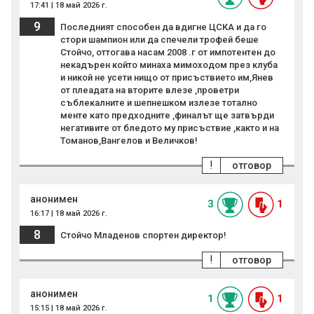
17:41 | 18 май 2026 г.
9
Последният способен да вдигне ЦСКА и да го
стори шампион или да спечели трофей беше
Стойчо, оттогава насам 2008 .г от импотентен до
некадърен който минаха мимоходом през клуба
и никой не усети нищо от присъствието им,Янев
от плеадата на вторите влезе ,проветри
съблекалните и шепнешком излезе тотално
менте като предходните ,финалът ще затвърди
негативите от бледото му присъствие ,както и на
Томанов,Вангелов и Величков!
!
отговор
анонимен
3
1
16:17 | 18 май 2026 г.
8
Стойчо Младенов спортен директор!
!
отговор
анонимен
1
1
15:15 | 18 май 2026 г.