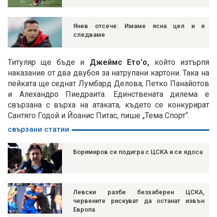
Янев отсече: Имаме ясна цел и я
следваме
Титуляр ще бъде и
Джеймс Ето’о,
който изтърпя
наказание от два двубоя за натрупани картони. Така на
пейката ще седнат Лумбард Делова, Петко Панайотов
и Алехандро Пиедраита. Единствената дилема е
свързана с върха на атаката, където се конкурират
Сантяго Годой и Йоанис Питас, пише „Тема Спорт“.
свързани статии
Боримиров се подигра с ЦСКА и се ядоса
Левски разби безхаберен ЦСКА,
червените рискуват да останат извън
Европа