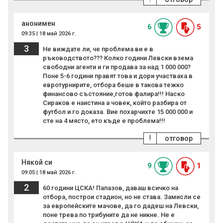
анонимен
6
5
09:35 | 18 май 2026 г.
3
Не виждате ли, че проблема ви е в
ръководството??? Колко години Левски взема
свободни агенти и ги продава за над 1 000 000?
Поне 5-6 години правят това и дори участваха в
евротурнирите, отбора беше в такова тежко
финансово състояние,готов фалира!!! Наско
Сираков е наистина а човек, който разбира от
футбол и го доказа. Вие похарчихте 15 000 000 и
сте на 4 място, ето къде е проблема!!!
!
отговор
Някой си
9
1
09:05 | 18 май 2026 г.
2
60 години ЦСКА! Папазов, даваш всичко на
отбора, построи стадион, но не става. Замисли се
за европейските мачове, да го дадеш на Левски,
поне трева по трибуните да не никне. Не е