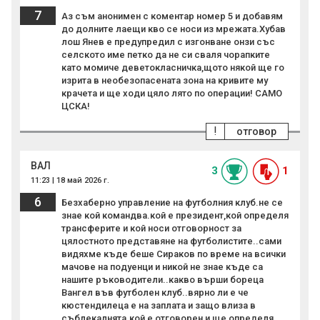
7
Аз съм анонимен с коментар номер 5 и добавям
до долните лаещи кво се носи из мрежата.Хубав
лош Янев е предупредил с изгонване онзи със
селското име петко да не си сваля чорапките
като момиче деветокласничка,щото някой ще го
изрита в необезопасената зона на кривите му
крачета и ще ходи цяло лято по операции! САМО
ЦСКА!
!
отговор
ВАЛ
3
1
11:23 | 18 май 2026 г.
6
Безхаберно управление на футболния клуб.не се
знае кой командва.кой е президент,кой определя
трансферите и кой носи отговорност за
цялостното представяне на футболистите..сами
видяхме къде беше Сираков по време на всички
мачове на подуенци и никой не знае къде са
нашите ръководители..какво върши бореца
Вангел във футболен клуб..вярно ли е че
кюстендилеца е на заплата и защо влиза в
съблекалнята.кой е отговорен и ще определя