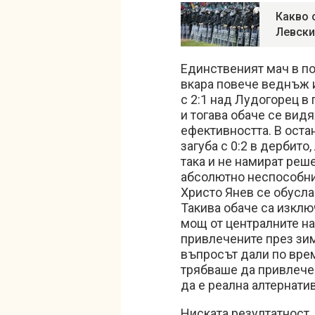
Какво 
Левск
Единственият мач в п
вкара повече веднъж и
с 2:1 над Лудогорец в
и тогава обаче се вид
ефективността. В оста
загуба с 0:2 в дербит
така и не намират реш
абсолютно неспособни 
Христо Янев се обусла
Такива обаче са изклю
мощ от централните на
привлечените през зим
въпросът дали по врем
трябваше да привлече 
да е реална алтернати
Ниската резултатност,