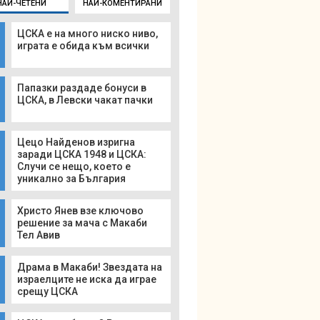
НАЙ-ЧЕТЕНИ
НАЙ-КОМЕНТИРАНИ
ЦСКА е на много ниско ниво,
играта е обида към всички
Папазки раздаде бонуси в
ЦСКА, в Левски чакат пачки
Цецо Найденов изригна
заради ЦСКА 1948 и ЦСКА:
Случи се нещо, което е
уникално за България
Христо Янев взе ключово
решение за мача с Макаби
Тел Авив
Драма в Макаби! Звездата на
израелците не иска да играе
срещу ЦСКА