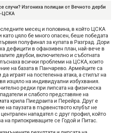
се случи? Изгониха полицаи от Вечното дерби
и-ЦСКА
оследните месец и половина, в който ЦСКА
 като цяло бе много опасен, беше победата
 първия полуфинал за купата в Разград. Дори
яха дефицити в офанзивен план, най-вече в
налите двубои, включително и съботната
о, лъснаха всички проблеми на ЦСКА, които
ение на базата в Панчарево. Армейците са
да играят на постепенна атака, а стилът на
вя изцяло на индивидуални избухвания.
чително редки при липсата на физическа
падатели и слабото представяне на
ата крила Пиедраита и Перейра. Друг е
е на паузата в първенството клубът не
централен нападател с друг профил, който
ва на припокриващите се Годой и Питас.
 измъчените резултати и липсата на