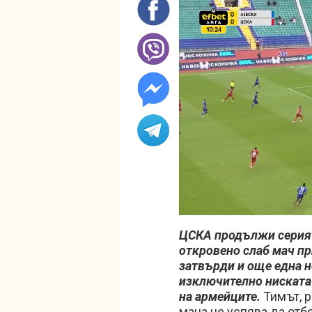
Unmute
ЦСКА продължи серият
откровено слаб мач при
затвърди и още една н
изключително ниската
на армейците.
Тимът, 
мача не успява да отб