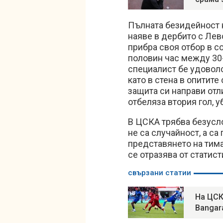
Пълната безидейност н
наяве в дербито с Лев
прибра своя отбор в с
половин час между 30-
специалист бе удоволс
като в стена в опитит
защита си направи отл
отбеляза втория гол, у
В ЦСКА трябва безусло
не са случайност, а са
представянето на тима
се отразява от статис
свързани статии
На ЦСК
Bangar