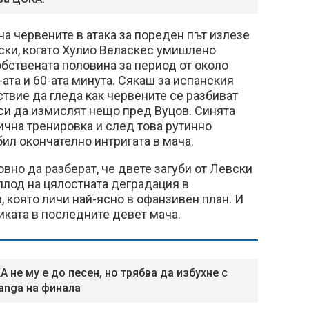
а червените в атака за пореден път излезе
ски, когато Хулио Веласкес умишлено
обствената половина за период от около
ата и 60-ата минута. Сякаш за испанския
твие да гледа как червените се разбиват
е си да измислят нещо пред Вуцов. Синята
ична тренировка и след това рутинно
бил окончателно интригата в мача.
вно да разберат, че двете загуби от Левски
 плод на цялостната деградация в
, която личи най-ясно в офанзивен план. И
тиката в последните девет мача.
А не му е до песен, но трябва да избухне с
anga на финала