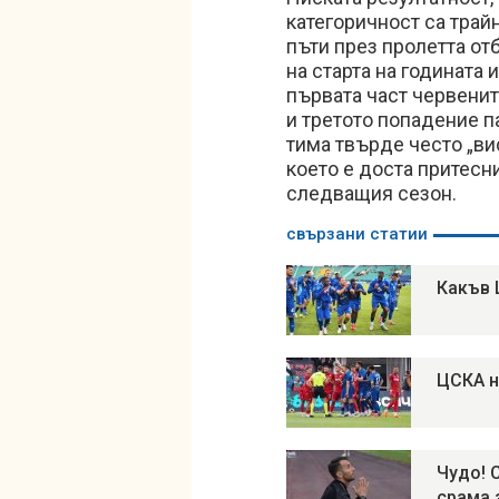
категоричност са трай
пъти през пролетта отб
на старта на годината и
първата част червенит
и третото попадение п
тима твърде често „ви
което е доста притесн
следващия сезон.
свързани статии
Какъв 
ЦСКА н
Чудо! 
срама 