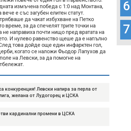
6
дната измъчена победа с 1:0 над Монтана,
 вече е със загубен елитен статут.
 трябваше да чакат избухване на Петко
7
о време, за да спечелят трите точки на
ка не направиха почти нищо пред вратата на
ето. И нулево равенство щеше да е напълно
След това дойде още един инфарктен гол,
дерби, когато се наложи Фьодор Лапухов да
поле на Левски, за да помогне на
отбележат.
а конкуренция! Левски напира за перла от
лига, желана от Лудогорец и ЦСКА
отви кардинални промени в ЦСКА