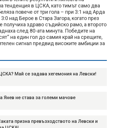
на тенденция в ЦСКА, като тимът само два
еляза повече от три гола – при 3:1 над Арда
 3:0 над Берое в Стара Загора, когато през
е получиха здраво съдийско рамо, а второто
аднаха след 80-ата минута. Победите на
сят“ на един гол до самия край на срещите,
ителен сигнал предвид високите амбиции за
ЦСКА? Май се задава хегемония на Левски!
а Янев не става за големи мачове
Саката призна превъзходството на Левски и
за ЦСКА!