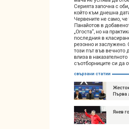
Серията започна с оби
който към днешна дата
Червените не само, че
Панайотов в добавенот
„Огоста“, но на практи
последния в класиран
резонно и заслужено. 
този път във вечното 
влиза в наказателното 
съотборниците си да 
свързани статии
Жесток
Първа 
Янев г