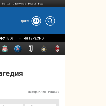
Start.bg
Chernomore
Posoka
Boec
31
ДНЕС
 ФУТБОЛ
ИНТЕРЕСНО
агедия
автор:
Илиян Радков