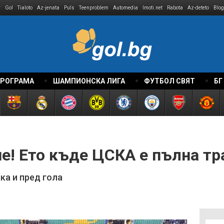
r
Gol
Tialoto
Az-jenata
Puls
Teenproblem
Automedia
Imoti.net
Rabota
Az-deteto
Blog
ПРОГРАМА
ШАМПИОНСКА ЛИГА
ФУТБОЛ СВЯТ
БГ
е! Ето къде ЦСКА е пълна тр
ка и пред гола