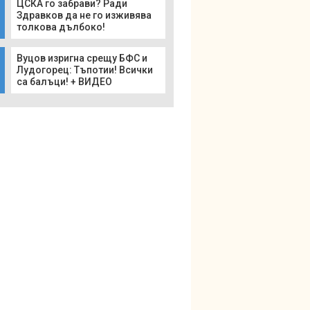
ЦСКА го забрави? Ради
Здравков да не го изживява
толкова дълбоко!
Вуцов изригна срещу БФС и
Лудогорец: Тъпотии! Всички
са балъци! + ВИДЕО