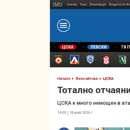
Investor
Dnes
Bloombergtv
Bulgaria On Ai
Megavselena.bg
ЦСКА
ЛЕВСКИ
ТВ 
Начало
Фенсайтове
ЦСКА
Тотално отчаяни
ЦСКА е много немощен в ата
14:05 | 18 май 2026 г.