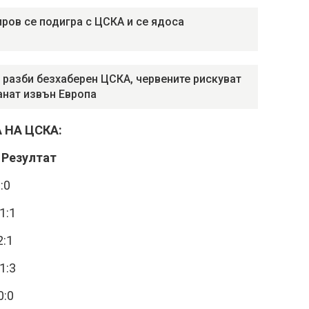
ров се подигра с ЦСКА и се ядоса
 разби безхаберен ЦСКА, червените рискуват
анат извън Европа
 НА ЦСКА:
езултат
:0
1:1
2:1
1:3
0:0