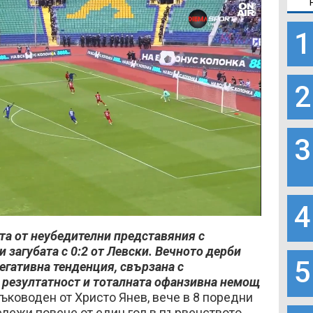
1
2
3
4
Loaded
:
100.00%
а от неубедителни представяния с
 загубата с 0:2 от Левски. Вечното дерби
5
егативна тенденция, свързана с
 резултатност и тоталната офанзивна немощ
ръководен от Христо Янев, вече в 8 поредни
ележи повече от един гол в първенството.