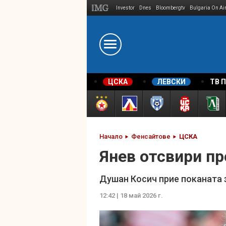
Investor
Dnes
Bloombergtv
Bulgaria On Ai
Megavselena.bg
ЦСКА
ЛЕВСКИ
ТВ 
Начало
Фенсайтове
ЦСКА
Янев отсвири п
Душан Косич прие поканата з
12:42 | 18 май 2026 г.