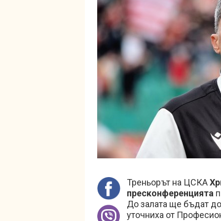
Треньорът на ЦСКА
Хр
пресконференцията
п
До залата ще бъдат д
уточниха от Професион