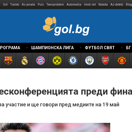
r
Gol
Tialoto
Az-jenata
Puls
Teenproblem
Automedia
Imoti.net
Rabota
Az-deteto
Blog
ПРОГРАМА
ШАМПИОНСКА ЛИГА
ФУТБОЛ СВЯТ
БГ
ресконференцията преди фина
а участие и ще говори пред медиите на 19 май