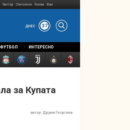
Start.bg
Chernomore
Posoka
Boec
37
ДНЕС
 ФУТБОЛ
ИНТЕРЕСНО
ла за Купата
автор:
Друми Георгиев