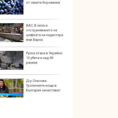
от сините боровинки
кола 
пешех
ВАС: В сила е
Audi 
отстраняването на
неста
шефката на кадастъра
удълж
във Варна
Руска атака в Украйна:
Защо 
13 убити и над 90
конск
ранени
решав
пътя
Д-р Спасова:
Петте
Тропичните нощи в
герма
България зачестяват