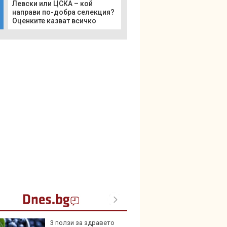
Левски или ЦСКА – кой
направи по-добра селекция?
Оценките казват всичко
3 ползи за здравето
Шестг