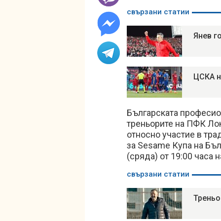
свързани статии
Янев г
ЦСКА н
Българската професио
треньорите на ПФК Л
относно участие в тр
за Sesame Купа на Бъл
(сряда) от 19:00 часа 
свързани статии
Треньо