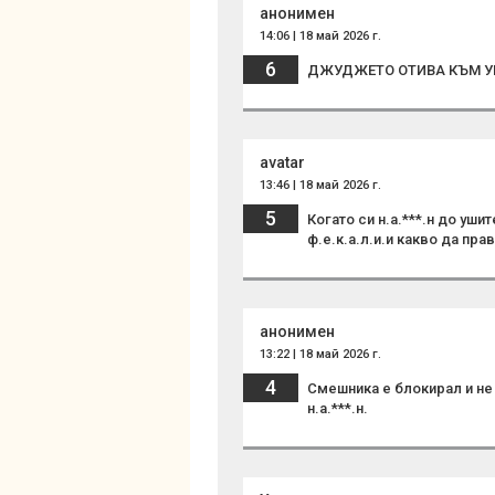
анонимен
14:06 | 18 май 2026 г.
6
ДЖУДЖЕТО ОТИВА КЪМ УВ
avatar
13:46 | 18 май 2026 г.
5
Когато си н.а.***.н до уш
ф.е.к.а.л.и.и какво да пр
анонимен
13:22 | 18 май 2026 г.
4
Смешника е блокирал и не 
н.а.***.н.