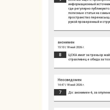
информационный источник
где регулярно публикуют
полезные статьи на самы
пространство перенасыще
рукой проверенный и стру
анонимен
15:10 | 18 май 2026 г.
8
ЦСКА имат за треньор май
страхливец е обида за тоз
Неосведомен
14:47 | 18 май 2026 г.
7
До: анонимен-6, за опулен