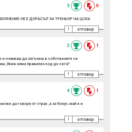
3
0
ОЛНЕНИЕ-НЕ Е ДОРАСЪЛ ЗА ТРЕНЬОР НА ЦСКА
!
отговор
2
1
ите и очакваш да затънеш в собствените си
авиш ,Янев няма правилен ход до сега?
!
отговор
4
1
може да говори от страх ,а за бонус.май е и
!
отговор