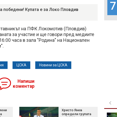
7
а победени! Купата е за Локо Пловдив
аставникът на ПФК Локомотив (Пловдив)
ната за участие и ще говори пред медиите
 16:00 часа в зала "Родина" на Национален
".
ия
ЦСКА
Новини за ЦСКА
Напиши
коментар
мени
Христо Янев
за
определи групата
Нетаняху отхвърли