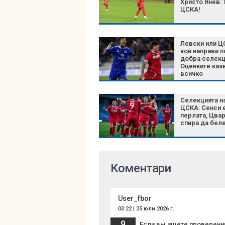
Христо Янев: 
ЦСКА!
Левски или Ц
кой направи п
добра селекц
Оценките каз
всичко
Селекцията н
ЦСКА: Сенси 
перлата, Цвар
спира да бел
Коментари
User_fbor
03:22 | 25 юли 2026 г.
9
Если вы ищете проверенн