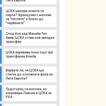
Лига Европа
ЦСКА намери новата си
перла? Французин с мачове
за "петлите" е близо до
"червените"
След боя над Макаби Тел
Авив: ЦСКА готви нов звезден
трансфер
ЦСКА взривява поне още три
трансферни бомби
Вярвате ли, че ЦСКА ще
стигне до основната фаза на
Лига Европа?
Лудогорец се изложи, но
изпревари Левски и ЦСКА за
FIFA