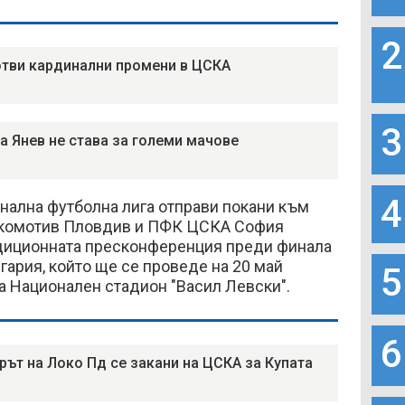
2
отви кардинални промени в ЦСКА
3
а Янев не става за големи мачове
4
нална футболна лига отправи покани към
окомотив Пловдив и ПФК ЦСКА София
адиционната пресконференция преди финала
гария, който ще се проведе на 20 май
5
на Национален стадион "Васил Левски".
6
рът на Локо Пд се закани на ЦСКА за Купата