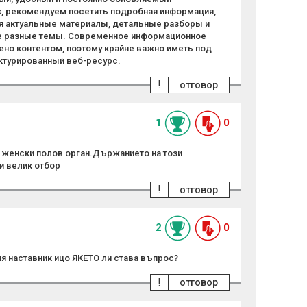
, рекомендуем посетить подробная информация,
ся актуальные материалы, детальные разборы и
е разные темы. Современное информационное
но контентом, поэтому крайне важно иметь под
ктурированный веб-ресурс.
!
отговор
1
0
 женски полов орган.Държанието на този
и велик отбор
!
отговор
2
0
ия наставник ицо ЯКЕТО ли става въпрос?
!
отговор