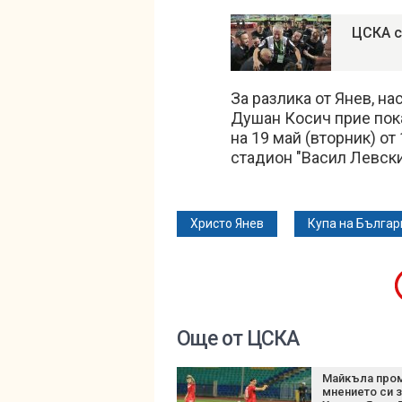
ЦСКА с
За разлика от Янев, н
Душан Косич прие пока
на 19 май (вторник) от
стадион "Васил Левски
Христо Янев
Купа на Българ
Още от ЦСКА
Майкъла про
мнението си 