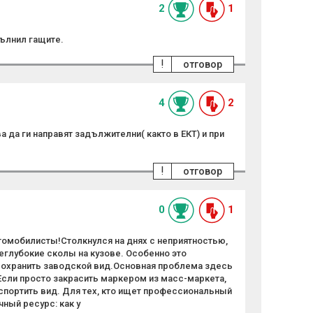
2
1
пълнил гащите.
!
отговор
4
2
 да ги направят задължителни( както в ЕКТ) и при
!
отговор
0
1
томобилисты!Столкнулся на днях с неприятностью,
неглубокие сколы на кузове. Особенно это
 сохранить заводской вид.Основная проблема здесь
 Если просто закрасить маркером из масс-маркета,
спортить вид. Для тех, кто ищет профессиональный
ный ресурс: как у