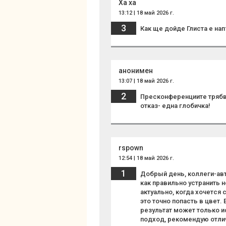
Ха ха
13:12 | 18 май 2026 г.
3
Как ще дойде Глиста е на
анонимен
13:07 | 18 май 2026 г.
2
Пресконференциите трябва
отказ- една глобичка!
rspown
12:54 | 18 май 2026 г.
1
Добрый день, коллеги-ав
как правильно устранить 
актуально, когда хочется
это точно попасть в цвет.
результат может только и
подход, рекомендую отлич