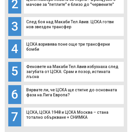
2
мачове за "петлите" е близо до "червените"
3
След боя над Макаби Тел Авив: ЦСКА готви
нов звезден трансфер
4
ЦСКА взривява поне още три трансферни
бомби
5
Феновете на Макаби Тел Авив избухнаха след
загубата от ЦСКА: Срам и позор, истината
лъсна
6
Вярвате ли, че ЦСКА ще стигне до основната
фаза на Лига Европа?
7
ЦСКА, ЦСКА 1948 и ЦСКА Москва – стана
тотално объркване + СНИМКА