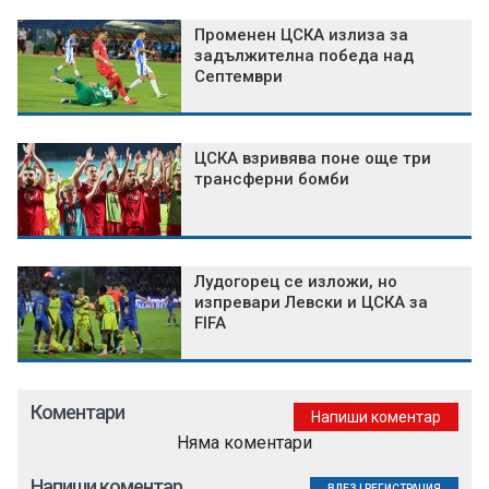
Променен ЦСКА излиза за
задължителна победа над
Септември
ЦСКА взривява поне още три
трансферни бомби
Лудогорец се изложи, но
изпревари Левски и ЦСКА за
FIFA
Коментари
Напиши коментар
Няма коментари
Напиши коментар
ВЛЕЗ
|
РЕГИСТРАЦИЯ