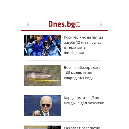
мски
Роби Уилямс на път да
лачинки
загуби 12 млн. паунда
от имение в
Швейцария
утрин" на
Военни обезвредиха
:30 часа:
105-милиметров
атов за
снаряд във Видин
ют в
се полз
ка атака
Карциномът на Джо
без ток
Байдън е дал разсейки
О)
ка Дунав
Раздават безплатно