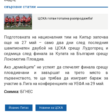
свързани статии
ЦСКА готви тотална разпродажба!
Подготовката на националния тим на Кипър започва
още на 27 май – само два дни след последния
шампионатен двубой на ЦСКА срещу Лудогорец и
седмица след финала за Купата на България срещу
Локомотив Пловдив.
Ако „армейците“ не успеят да спечелят финала срещу
пловдивчани и завършат на трето място в
първенството, те ще трябва да изиграят бараж за
участие в Лига на конференциите на УЕФА на 29 май.
Снимка:
БГНЕС
Йоанис Питас
Новини за ЦСКА