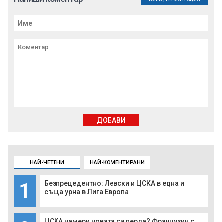
ДОБАВИ
НАЙ-ЧЕТЕНИ
НАЙ-КОМЕНТИРАНИ
1
Безпрецедентно: Левски и ЦСКА в една и
съща урна в Лига Европа
ЦСКА намери новата си перла? Французин с