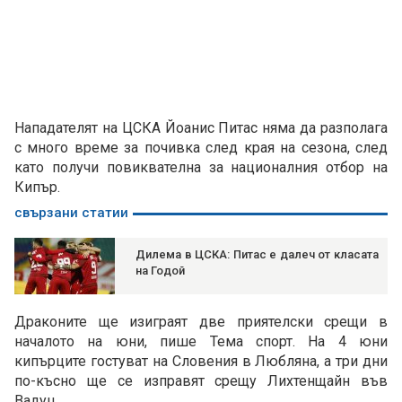
Нападателят на ЦСКА Йоанис Питас няма да разполага
с много време за почивка след края на сезона, след
като получи повиквателна за националния отбор на
Кипър.
свързани статии
Дилема в ЦСКА: Питас е далеч от класата
на Годой
Драконите ще изиграят две приятелски срещи в
началото на юни, пише Тема спорт. На 4 юни
кипърците гостуват на Словения в Любляна, а три дни
по-късно ще се изправят срещу Лихтенщайн във
Вадуц.