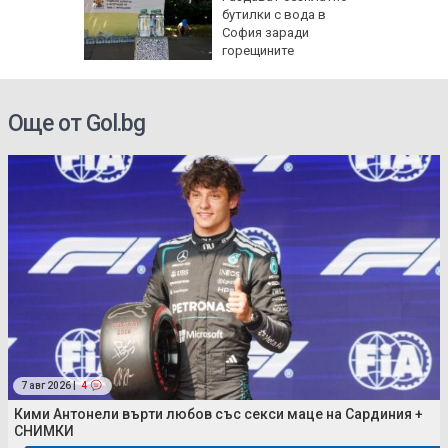
при
бутилки с вода в
м
София заради
горещините
Още от Gol.bg
7 авг 2026 |
4
Кими Антонели върти любов със секси маце на Сардиния +
СНИМКИ