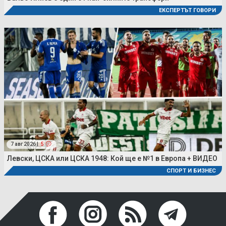
ЕКСПЕРТЪТ ГОВОРИ
7 авг 2026 |
5
Левски, ЦСКА или ЦСКА 1948: Кой ще е №1 в Европа + ВИДЕО
СПОРТ И БИЗНЕС