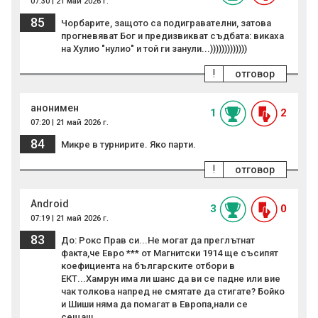
07:30 | 21 май 2026 г.
85
Чорбарите, защото са подигравателни, затова
прогневяват Бог и предизвикват съдбата: викаха
на Хулио "нулио" и той ги занули...)))))))))))))
!
отговор
анонимен
1
2
07:20 | 21 май 2026 г.
84
Микре в турнирите. Яко парти.
!
отговор
Android
3
0
07:19 | 21 май 2026 г.
83
До: Рокс Прав си...Не могат да преглътнат
факта,че Евро *** от Магнитски 1914 ще съсипят
коефициента на българските отбори в
ЕКТ...Хамрун има ли шанс да ви се падне или вие
чак толкова напред не смятате да стигате? Бойко
и Шиши няма да помагат в Европа,нали се
сещаш...