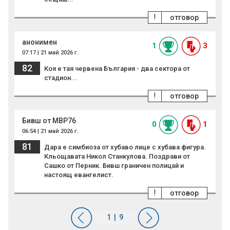
!
отговор
анонимен
1
3
07:17 | 21 май 2026 г.
82
Коя е тая червена България - два сектора от
стадион...
!
отговор
Бивш от МВР76
0
1
06:54 | 21 май 2026 г.
81
Дара е симбиоза от хубаво лице с хубава фигура.
Кльощавата Никол Станкулова. Поздрави от
Сашко от Перник. Бивш граничен полицай и
настоящ евангелист.
!
отговор