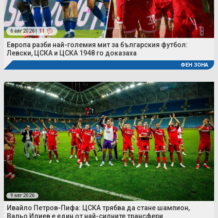
6 авг 2026 |
11
Европа разби най-големия мит за българския футбол:
Левски, ЦСКА и ЦСКА 1948 го доказаха
ФЕН ЗОНА
9 авг 2026
Ивайло Петров-Пифа: ЦСКА трябва да стане шампион,
Вальо Илиев е един от най-силните трансфери