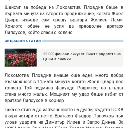
Шансът за победа на Локомотив Пловдив беше в
първата минута на второто продължение, когато Жоел
Цварц изведе сам срещу вратаря Жулиен Лами.
Крилото обаче не успя да преодолее вратаря
Лапоухов, който спаси с коляно.
свързани статии
22 000 фенове ликуват: Вижте радостта на
ЦСКА в снимки
Локомотив Пловдив имаше още една много добра
възможност в 115-ата минута, когато Жоел Цварц пое
топката. Той подмина Факундо Родригес, но ъгълът
стана много малък. Мощният му удар беше избит от
вратаря Лапоухов в корнер.
Така се стигна до изпълнението на дузпи, където ЦСКА
вкара четири от петте. Вратарят Фьодор Лапоухов пък
улови ударите на Димитър Илиев и Запро Динев. За