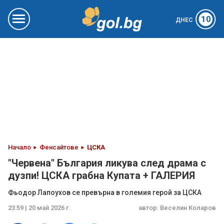
10
ДНЕС
Начало
Фенсайтове
ЦСКА
"Червена" България ликува след драма с
дузпи! ЦСКА грабна Купата + ГАЛЕРИЯ
Фьодор Лапоухов се превърна в големия герой за ЦСКА
23:59 | 20 май 2026 г.
автор:
Веселин Коларов