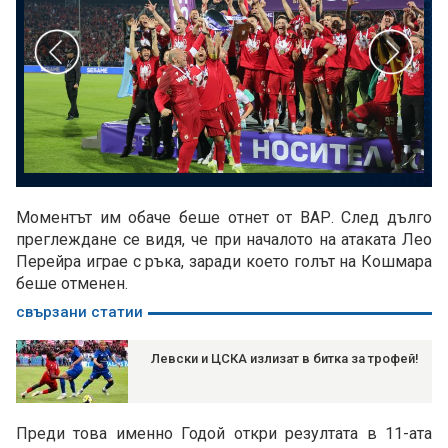
Моментът им обаче беше отнет от ВАР. След дълго
преглеждане се видя, че при началото на атаката Лео
Перейра играе с ръка, заради което голът на Кошмара
беше отменен.
свързани статии
Левски и ЦСКА излизат в битка за трофей!
Преди това именно Годой откри резултата в 11-ата