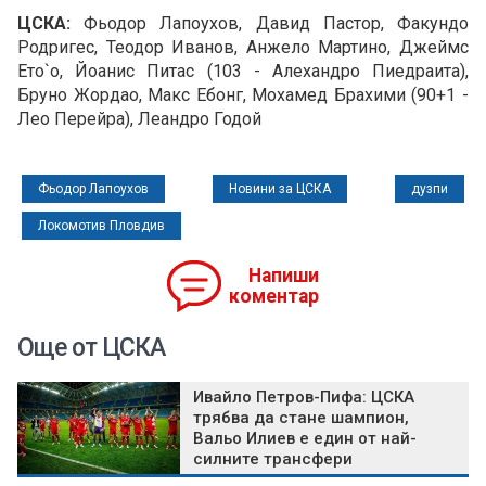
ЦСКА:
Фьодор Лапоухов, Давид Пастор, Факундо
Родригес, Теодор Иванов, Анжело Мартино, Джеймс
Ето`о, Йоанис Питас (103 - Алехандро Пиедраита),
Бруно Жордао, Макс Ебонг, Мохамед Брахими (90+1 -
Лео Перейра), Леандро Годой
Фьодор Лапоухов
Новини за ЦСКА
дузпи
Локомотив Пловдив
Напиши
коментар
Още от ЦСКА
Ивайло Петров-Пифа: ЦСКА
трябва да стане шампион,
Вальо Илиев е един от най-
силните трансфери