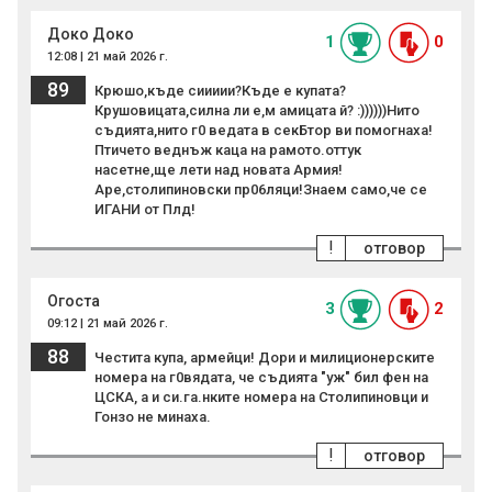
Доко Доко
1
0
12:08 | 21 май 2026 г.
89
Крюшо,къде сиииии?Къде е купата?
Крушовицата,силна ли е,м амицата й? :))))))Нито
съдията,нито г0 ведата в секБтор ви помогнаха!
Птичето веднъж каца на рамото.оттук
насетне,ще лети над новата Армия!
Аре,столипиновски пр06ляци!Знаем само,че се
ИГАНИ от Плд!
!
отговор
Огоста
3
2
09:12 | 21 май 2026 г.
88
Честита купа, армейци! Дори и милиционерските
номера на г0вядата, че съдията "уж" бил фен на
ЦСКА, а и си.га.нките номера на Столипиновци и
Гонзо не минаха.
!
отговор