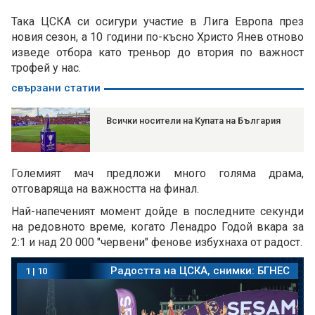
Така ЦСКА си осигури участие в Лига Европа през
новия сезон, а 10 години по-късно Христо Янев отново
изведе отбора като треньор до втория по важност
трофей у нас.
свързани статии
Всички носители на Купата на България
Големият мач предложи много голяма драма,
отговаряща на важността на финал.
Най-напеченият момент дойде в последните секунди
на редовното време, когато Ленадро Годой вкара за
2:1 и над 20 000 "червени" фенове избухнаха от радост.
Радостта на ЦСКА, снимки: БГНЕС
Радостта на ЦСКА, снимки: БГНЕС
Радостта на ЦСКА, снимки: БГНЕС
Радостта на ЦСКА, снимки: БГНЕС
Радостта на ЦСКА, снимки: БГНЕС
Радостта на ЦСКА, снимки: БГНЕС
Радостта на ЦСКА, снимки: БГНЕС
Радостта на ЦСКА, снимки: БГНЕС
Радостта на ЦСКА, снимки: БГНЕС
Радостта на ЦСКА, снимки: БГНЕС
1
1
1
1
1
1
1
1
1
1
|
|
|
|
|
|
|
|
|
|
10
10
10
10
10
10
10
10
10
10