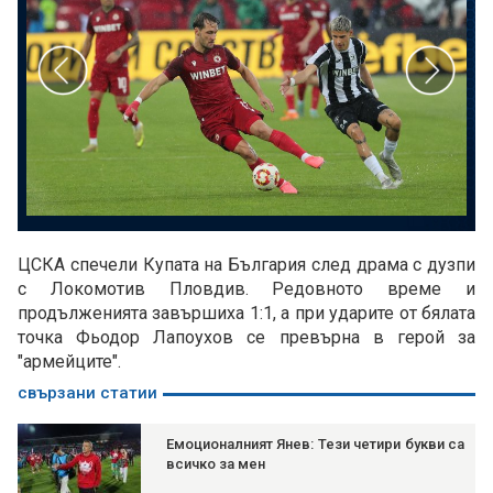
ЦСКА спечели Купата на България след драма с дузпи
с Локомотив Пловдив. Редовното време и
продълженията завършиха 1:1, а при ударите от бялата
точка Фьодор Лапоухов се превърна в герой за
"армейците".
свързани статии
Емоционалният Янев: Тези четири букви са
всичко за мен