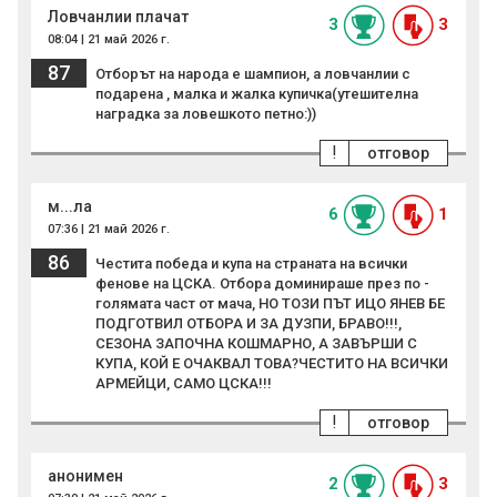
Ловчанлии плачат
3
3
08:04 | 21 май 2026 г.
87
Отборът на народа е шампион, а ловчанлии с
подарена , малка и жалка купичка(утешителна
наградка за ловешкото петно:))
!
отговор
м...ла
6
1
07:36 | 21 май 2026 г.
86
Честита победа и купа на страната на всички
фенове на ЦСКА. Отбора доминираше през по -
голямата част от мача, НО ТОЗИ ПЪТ ИЦО ЯНЕВ БЕ
ПОДГОТВИЛ ОТБОРА И ЗА ДУЗПИ, БРАВО!!!,
СЕЗОНА ЗАПОЧНА КОШМАРНО, А ЗАВЪРШИ С
КУПА, КОЙ Е ОЧАКВАЛ ТОВА?ЧЕСТИТО НА ВСИЧКИ
АРМЕЙЦИ, САМО ЦСКА!!!
!
отговор
анонимен
2
3