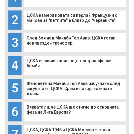
2
ЦСКА намери новата си перла? Французин с
мачове за "петлите" е близо до "червените"
3
След боя над Макаби Тел Авив: ЦСКА готви
нов звезден трансфер
4
ЦСКА взривява поне още три трансферни
бомби
5
Феновете на Макаби Тел Авив избухнаха след
загубата от ЦСКА: Срам и позор, истината
лъсна
6
Вярвате ли, че ЦСКА ще стигне до основната
фаза на Лига Европа?
ЦСКА, ЦСКА 1948 и ЦСКА Москва – стана