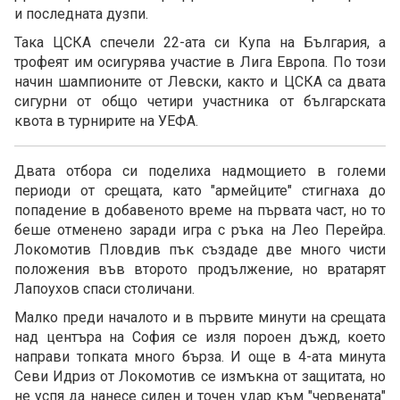
и последната дузпи.
Така ЦСКА спечели 22-ата си Купа на България, а
трофеят им осигурява участие в Лига Европа. По този
начин шампионите от Левски, както и ЦСКА са двата
сигурни от общо четири участника от българската
квота в турнирите на УЕФА.
Двата отбора си поделиха надмощието в големи
периоди от срещата, като "армейците" стигнаха до
попадение в добавеното време на първата част, но то
беше отменено заради игра с ръка на Лео Перейра.
Локомотив Пловдив пък създаде две много чисти
положения във второто продължение, но вратарят
Лапоухов спаси столичани.
Малко преди началото и в първите минути на срещата
над центъра на София се изля пороен дъжд, което
направи топката много бърза. И още в 4-ата минута
Севи Идриз от Локомотив се измъкна от защитата, но
не успя да нанесе силен и точен удар към "червената"