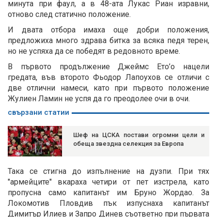
минута при фаул, а в 48-ата Лукас Риан изравни,
отново след статично положение.
И двата отбора имаха още добри положения,
предложиха много здрава битка за всяка педя терен,
но не успяха да се победят в редовното време.
В първото продължение Джеймс Ето’о нацели
гредата, във второто Фьодор Лапoухов се отличи с
две отлични намеси, като при първото положение
Жулиен Ламин не успя да го преодолее очи в очи.
свързани статии
Шеф на ЦСКА постави огромни цели и
обеща звездна селекция за Европа
Така се стигна до изпълнение на дузпи. При тях
"армейците" вкараха четири от пет изстрела, като
пропусна само капитанът им Бруно Жордао. За
Локомотив Пловдив пък изпуснаха капитанът
Димитър Илиев и Запро Динев съответно при първата