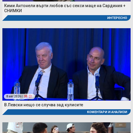
Кими Антонели върти любов със секси маце на Сардиния +
СНИМКИ
ИНТЕРЕСНО
8 авг 2026 |
35
В Левски нещо се случва зад кулисите
КОМЕНТАРИ И АНАЛИЗИ