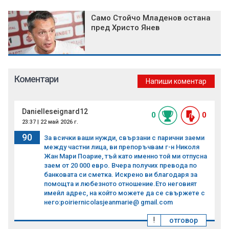
Само Стойчо Младенов остана
пред Христо Янев
Коментари
Напиши коментар
Danielleseignard12
0
0
23:37 | 22 май 2026 г.
90
За всички ваши нужди, свързани с парични заеми
между частни лица, ви препоръчвам г-н Николя
Жан Мари Поарие, тъй като именно той ми отпусна
заем от 20 000 евро. Вчера получих превода по
банковата си сметка. Искрено ви благодаря за
помощта и любезното отношение.Ето неговият
имейл адрес, на който можете да се свържете с
него:poiriernicolasjeanmarie@ gmail.com
!
отговор