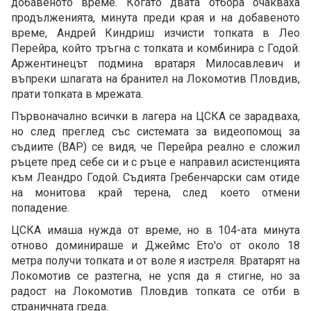
добавеното време. Когато двата отбора очакваха
продълженията, минута преди края и на добавеното
време, Андрей Киндриш изчисти топката в Лео
Перейра, който тръгна с топката и комбинира с Годой.
Аржентинецът подмина вратаря Милосавлевич и
въпреки шпагата на бранител на Локомотив Пловдив,
прати топката в мрежата.
Първоначално всички в лагера на ЦСКА се зарадваха,
но след преглед със системата за видеопомощ за
съдиите (ВАР) се видя, че Перейра реално е сложил
ръцете пред себе си и с ръце е направил асистенцията
към Леандро Годой. Съдията Гребенчарски сам отиде
на монитова край терена, след което отмени
попадение.
ЦСКА имаша нужда от време, но в 104-ата минута
отново доминираше и Джеймс Ето'о от около 18
метра получи топката и от воле я изстреля. Вратарят на
Локомотив се разтегна, не успя да я стигне, но за
радост на Локомотив Пловдив топката се отби в
страничната греда.