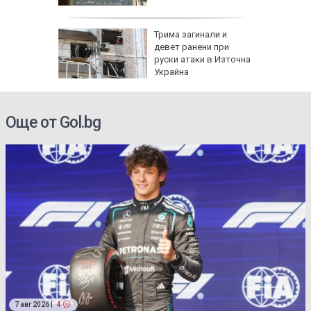
а без
Трима загинали и
губа от
девет ранени при
руски атаки в Източна
Украйна
Още от Gol.bg
7 авг 2026 |
4