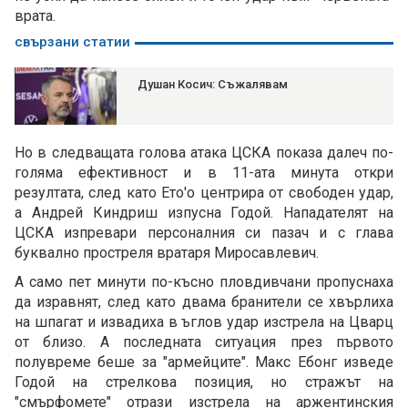
врата.
свързани статии
Душан Косич: Съжалявам
Но в следващата голова атака ЦСКА показа далеч по-
голяма ефективност и в 11-ата минута откри
резултата, след като Ето'о центрира от свободен удар,
а Андрей Киндриш изпусна Годой. Нападателят на
ЦСКА изпревари персоналния си пазач и с глава
буквално простреля вратаря Миросавлевич.
А само пет минути по-късно пловдивчани пропуснаха
да изравнят, след като двама бранители се хвърлиха
на шпагат и извадиха в ъглов удар изстрела на Цварц
от близо. А последната ситуация през първото
полувреме беше за "армейците". Макс Ебонг изведе
Годой на стрелкова позиция, но стражът на
"смърфомете" отрази изстрела на аржентинския