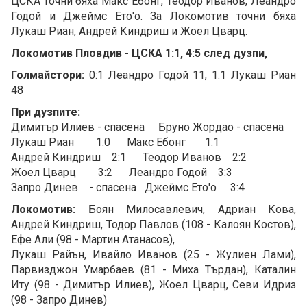
ЦСКА точни бяха Макс Ебонг, Теодор Иванов, Леандро
Годой и Джеймс Ето'о. За Локомотив точни бяха
Лукаш Риан, Андрей Киндриш и Жоел Цварц.
Локомотив Пловдив - ЦСКА 1:1, 4:5 след дузпи,
Голмайстори:
0:1 Леандро Годой 11, 1:1 Лукаш Риан
48
При дузпите:
Димитър Илиев - спасена Бруно Жордао - спасена
Лукаш Риан 1:0 Макс Ебонг 1:1
Андрей Киндриш 2:1 Теодор Иванов 2:2
Жоел Цварц 3:2 Леандро Годой 3:3
Запро Динев - спасена Джеймс Ето'о 3:4
Локомотив:
Боян Милосавлевич, Адриан Кова,
Андрей Киндриш, Тодор Павлов (108 - Калоян Костов),
Ефе Али (98 - Мартин Атанасов),
Лукаш Райън, Ивайло Иванов (25 - Жулиен Лами),
Парвизджон Умарбаев (81 - Миха Търдан), Каталин
Иту (98 - Димитър Илиев), Жоел Цварц, Севи Идриз
(98 - Запро Динев)