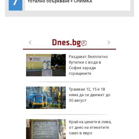
7
тотално объркване + СНИМКА
ън се е
Раздават безплатно
л по
бутилки с вода в
София заради
горещините
изпепели
Трамваи 12, 15 и 18
, над 20
няма да се движат до
30 август
ВИДЕО)
рона
Край на цените в лева,
 Няма
от днес на етикетите
само в евро
и