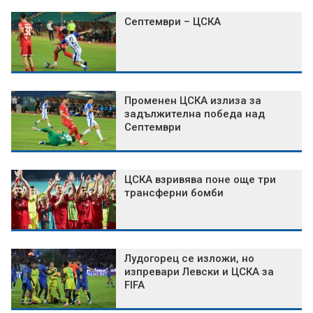
Септември – ЦСКА
Променен ЦСКА излиза за
задължителна победа над
Септември
ЦСКА взривява поне още три
трансферни бомби
Лудогорец се изложи, но
изпревари Левски и ЦСКА за
FIFA