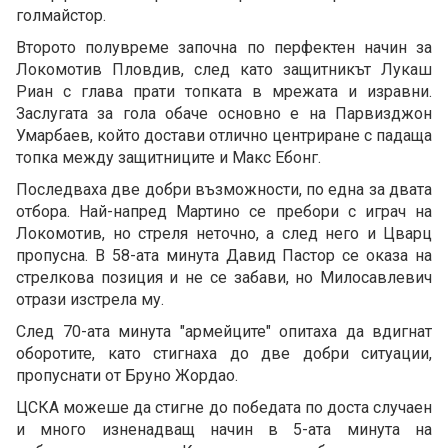
голмайстор.
Второто полувреме започна по перфектен начин за
Локомотив Пловдив, след като защитникът Лукаш
Риан с глава прати топката в мрежата и изравни.
Заслугата за гола обаче основно е на Парвизджон
Умарбаев, който достави отлично центриране с падаща
топка между защитниците и Макс Ебонг.
Последваха две добри възможности, по една за двата
отбора. Най-напред Мартино се пребори с играч на
Локомотив, но стреля неточно, а след него и Цварц
пропусна. В 58-ата минута Давид Пастор се оказа на
стрелкова позиция и не се забави, но Милосавлевич
отрази изстрела му.
След 70-ата минута "армейците" опитаха да вдигнат
оборотите, като стигнаха до две добри ситуации,
пропуснати от Бруно Жордао.
ЦСКА можеше да стигне до победата по доста случаен
и много изненадващ начин в 5-ата минута на