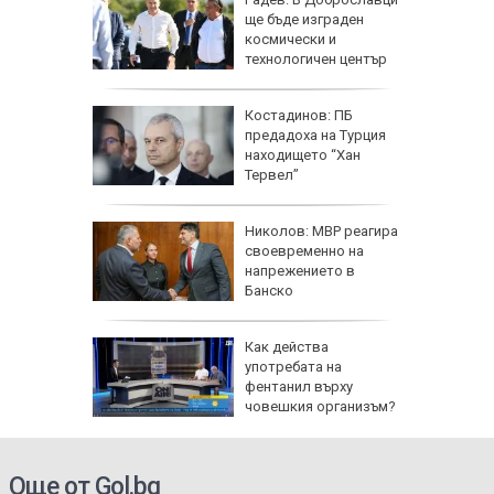
ащането
ще бъде изграден
 август
космически и
технологичен център
ична
Костадинов: ПБ
ърши с
предадоха на Турция
рофа
находището “Хан
потамо
Тервел”
е
Николов: МВР реагира
ра
своевременно на
ители на
напрежението в
Банско
Как действа
по
употребата на
ища
фентанил върху
ан
човешкия организъм?
Още от Gol.bg