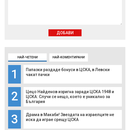
ДОБАВИ
НАЙ-ЧЕТЕНИ
НАЙ-КОМЕНТИРАНИ
1
Папазки раздаде бонуси в ЦСКА, в Левски
чакат пачки
2
Цецо Найденов изригна заради ЦСКА 1948 и
ЦСКА: Случи се нещо, което е уникално за
България
3
Драма в Макаби! Звездата на израелците не
иска да играе срещу ЦСКА