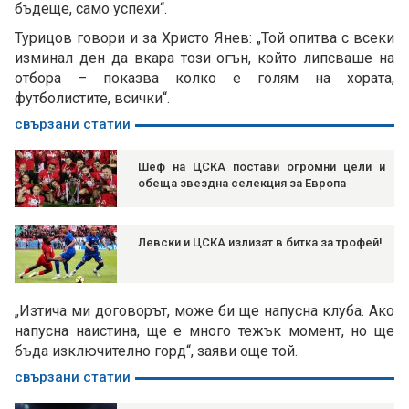
бъдеще, само успехи“.
Турицов говори и за Христо Янев: „Той опитва с всеки
изминал ден да вкара този огън, който липсваше на
отбора – показва колко е голям на хората,
футболистите, всички“.
свързани статии
Шеф на ЦСКА постави огромни цели и
обеща звездна селекция за Европа
Левски и ЦСКА излизат в битка за трофей!
„Изтича ми договорът, може би ще напусна клуба. Ако
напусна наистина, ще е много тежък момент, но ще
бъда изключително горд“, заяви още той.
свързани статии