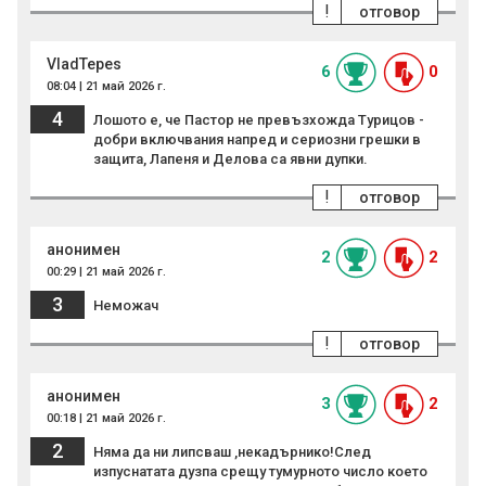
!
отговор
VladTepes
6
0
08:04 | 21 май 2026 г.
4
Лошото е, че Пастор не превъзхожда Турицов -
добри включвания напред и сериозни грешки в
защита, Лапеня и Делова са явни дупки.
!
отговор
анонимен
2
2
00:29 | 21 май 2026 г.
3
Неможач
!
отговор
анонимен
3
2
00:18 | 21 май 2026 г.
2
Няма да ни липсваш ,некадърнико!След
изпуснатата дузпа срещу тумурното число което