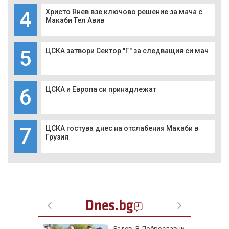
4
Христо Янев взе ключово решение за мача с
Макаби Тел Авив
5
ЦСКА затвори Сектор "Г" за следващия си мач
6
ЦСКА и Европа си принадлежат
7
ЦСКА гостува днес на отслабения Макаби в
Грузия
га
Радев: В Доброславци