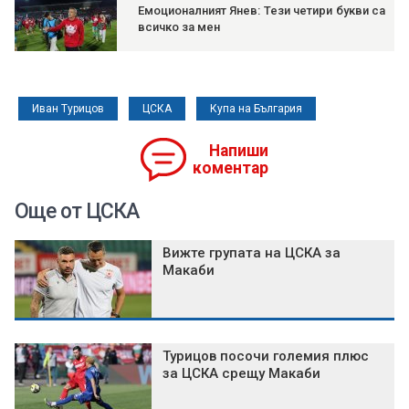
Емоционалният Янев: Тези четири букви са
всичко за мен
Иван Турицов
ЦСКА
Купа на България
Напиши
коментар
Още от ЦСКА
Вижте групата на ЦСКА за
Макаби
Турицов посочи големия плюс
за ЦСКА срещу Макаби