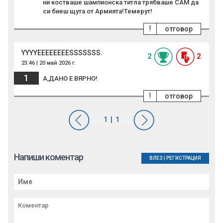
ни костваше шампионска титла трябваше САМ да
си биеш щута от Армията!Темерут!
!
отговор
YYYYEEEEEEEESSSSSSS.
2
2
23:46 | 20 май 2026 г.
1
А,ДАНО Е ВЯРНО!
!
отговор
Напиши коментар
ВЛЕЗ
|
РЕГИСТРАЦИЯ