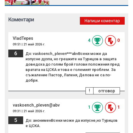
Коментари
Напиши коментар
VladTepes
4
0
09:51 | 21 май 2026 г.
6
До: vaskoench_pleven***abvВсеки може да
изпусне дузпа, но грешките на Турицов в защита
доведоха до голям брой голови положения пред
вратата на ЦСКА и това е големият проблем. За
съжаление Пастор, Лапеня, Делова не са по-
добри.
!
отговор
vaskoench_pleven@abv
1
1
09:31 | 21 май 2026 г.
5
До: анонименВсеки може да изпусне,но Турицов
е ЦСКА.