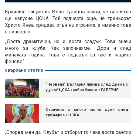
Крайният защитник Иван Турицов заяви, че вероятно
ще напусне ЦСКА. Той подчерта още, че треньорът
Христо Янев придава огън на играчите, а именно това
е липсвало.
„Доста драматичен, но и доста сладък. Това значи
много за клуба. Как започнахме... Дори и след
миналата година. Това е подарък за нас и нашите
фенове“.
свързани статии
"Червена" България ликува след драма с
дузпи! ЦСКА грабна Купата + ГАЛЕРИЯ
Стоичков с много силни думи след
триумфа на ЦСКА
„Според мен да. Клубът и отборът го чака доста светло