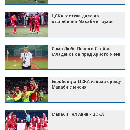
ЦСКА гостува днес на
отслабения Макаби в Грузия
Само Любо Пенев и Стойчо
Младенов са пред Христо Янев
Евробоецът ЦСКА излиза срещу
Макаби с мисия
Макаби Тел Авив - ЦСКА