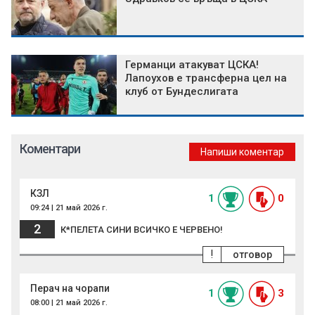
Германци атакуват ЦСКА!
Лапоухов е трансферна цел на
клуб от Бундеслигата
Коментари
Напиши коментар
КЗЛ
1
0
09:24 | 21 май 2026 г.
2
К*ПЕЛЕТА СИНИ ВСИЧКО Е ЧЕРВЕНО!
!
отговор
Перач на чорапи
1
3
08:00 | 21 май 2026 г.