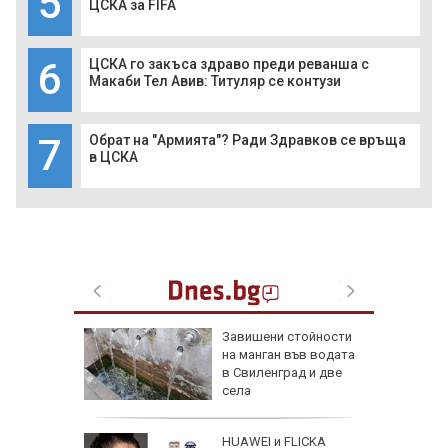
5
ЦСКА за FIFA
6
ЦСКА го закъса здраво преди реванша с
Макаби Тел Авив: Титуляр се контузи
7
Обрат на "Армията"? Ради Здравков се връща
в ЦСКА
Завишени стойности
в
на манган във водата
ргас
в Свиленград и две
е за
села
 Славчо
HUAWEI и FLICKA