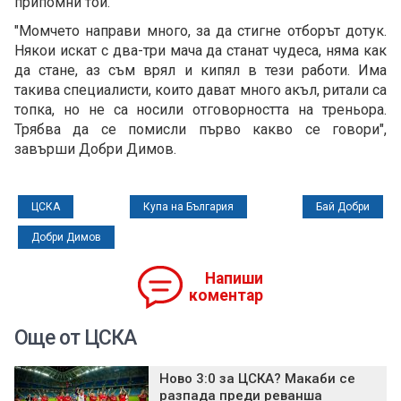
припомни той.
"Момчето направи много, за да стигне отборът дотук.
Някои искат с два-три мача да станат чудеса, няма как
да стане, аз съм врял и кипял в тези работи. Има
такива специалисти, които дават много акъл, ритали са
топка, но не са носили отговорността на треньора.
Трябва да се помисли първо какво се говори",
завърши Добри Димов.
ЦСКА
Купа на България
Бай Добри
Добри Димов
Напиши
коментар
Още от ЦСКА
Ново 3:0 за ЦСКА? Макаби се
разпада преди реванша