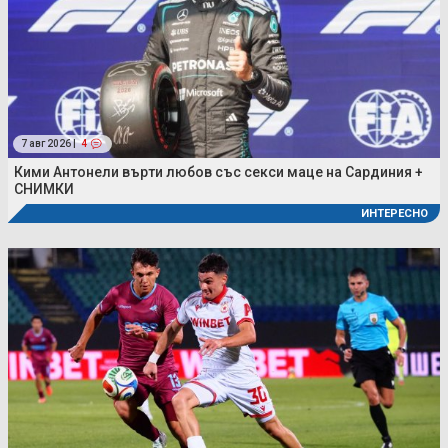
7 авг 2026 |
4
Кими Антонели върти любов със секси маце на Сардиния +
СНИМКИ
ИНТЕРЕСНО