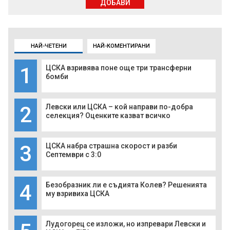
ДОБАВИ
НАЙ-ЧЕТЕНИ
НАЙ-КОМЕНТИРАНИ
1
ЦСКА взривява поне още три трансферни
бомби
2
Левски или ЦСКА – кой направи по-добра
селекция? Оценките казват всичко
3
ЦСКА набра страшна скорост и разби
Септември с 3:0
4
Безобразник ли е съдията Колев? Решенията
му взривиха ЦСКА
Лудогорец се изложи, но изпревари Левски и