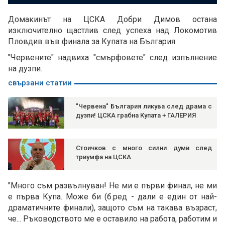
Домакинът на ЦСКА Добри Димов остана
изключително щастлив след успеха над Локомотив
Пловдив във финала за Купата на България.
"Червените" надвиха "смърфовете" след изпълнение
на дузпи.
свързани статии
"Червена" България ликува след драма с
дузпи! ЦСКА грабна Купата + ГАЛЕРИЯ
Стоичков с много силни думи след
триумфа на ЦСКА
"Много съм развълнуван! Не ми е първи финал, не ми
е първа Купа. Може би (б.ред - дали е един от най-
драматичните финали), защото съм на такава възраст,
че... Ръководството ме е оставило на работа, работим и