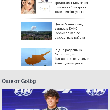
ската
представят Movement
фия
– първата българска
колекция бижута за
серията HUAWEI FreeClip
Денчо Минев след
Русия
взрива в ЕМКО:
Горски пожар се
лан за
разраства в района
де 21
Съд не разреши на
йните
бащата на двете
АЩ да
българчета, загинали в
Кипър, да пътува до
България
Още от Gol.bg