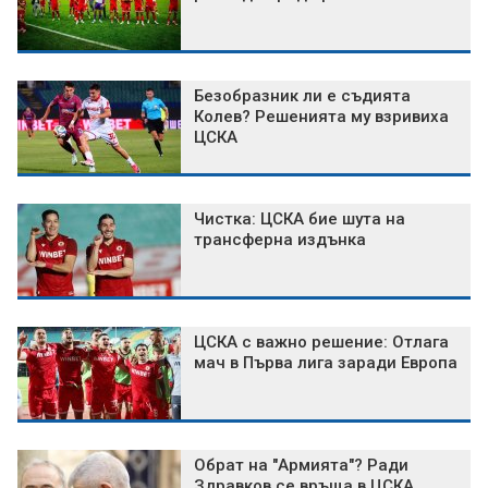
Безобразник ли е съдията
Колев? Решенията му взривиха
ЦСКА
Чистка: ЦСКА бие шута на
трансферна издънка
ЦСКА с важно решение: Отлага
мач в Първа лига заради Европа
Обрат на "Армията"? Ради
Здравков се връща в ЦСКА