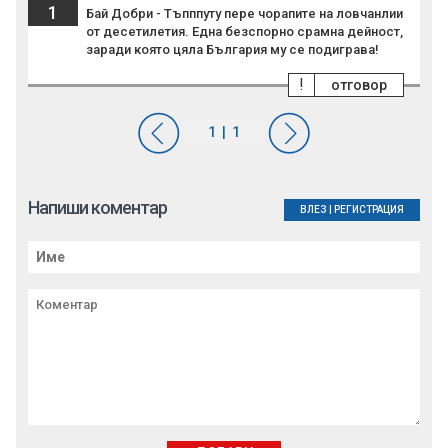
1
Бай Добри - Тъпппуту пере чорапите на ловчанлии
от десетилетия. Една безспорно срамна дейност,
заради която цяла България му се подиграва!
!
отговор
Напиши коментар
ВЛЕЗ
|
РЕГИСТРАЦИЯ