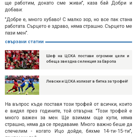
ще работим, докато сме живи", каза бай Добри и
добави:
"Добре е, много хубаво! С малко зор, но все пак стана
работата. Сърцето е здраво, няма страшно. Сърцето ме
пази мен".
свързани статии
Шеф на ЦСКА постави огромни цели и
обеща звездна селекция за Европа
Левски и ЦСКА излизат в битка за трофей!
На въпрос къде поставя този трофей от всички, които
е видял през годините, той отвърна: "Този трофей е
много важен за мен. Ще взимам още купи, няма
страшно, няма да се предаваме. Много важно беше да
спечелим - когато Ицо дойде, бяхме 14-ти-15-ти",