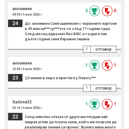
анонимен
3
0
09:59 | 5 юни 2026 г.
24
До: анонимен Сини шампиони с червените картони
в 35 мин на***ср***хте се след 17 години суша .
След месец идва мач без БФС и съдии и пак
дълги години синя баражна тишина.
!
отговор
анонимен
1
1
22:45 | 4 юни 2026 г.
23
2,5 милки в евро и пристига у Ловеч,***
!
отговор
Xadona32
1
1
05:16 | 4 юни 2026 г.
22
След няколко отказа от други институции най-
накрая успях да получа заем, който ми позволи да
реализирам личния си проект. Всичко мина много