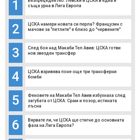
1
Безпрецедентно: Левски и ЦСКА в една и
съща урна в Лига Европа
2
ЦСКА намери новата си перла? Французин с
мачове за "петлите" е близо до "червените"
3
След боя над Макаби Тел Авив: ЦСКА готви
нов звезден трансфер
4
ЦСКА взривява поне още три трансферни
бомби
5
Феновете на Макаби Тел Авив избухнаха след
загубата от ЦСКА: Срам и позор, истината
лъсна
6
Вярвате ли, че ЦСКА ще стигне до основната
фаза на Лига Европа?