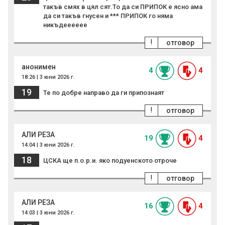
такъв смях в цял сят.То да си ПРИПОК е ясно ама
да си такъв гнусен и *** ПРИПОК го няма
никъдееееее
!
отговор
анонимен
4
4
18:26 | 3 юни 2026 г.
19
Те по добре направо да ги припознаят
!
отговор
АЛИ РЕЗА
19
4
14:04 | 3 юни 2026 г.
18
ЦСКА ще п.о.р.и. яко подуенското отроче
!
отговор
АЛИ РЕЗА
16
4
14:03 | 3 юни 2026 г.