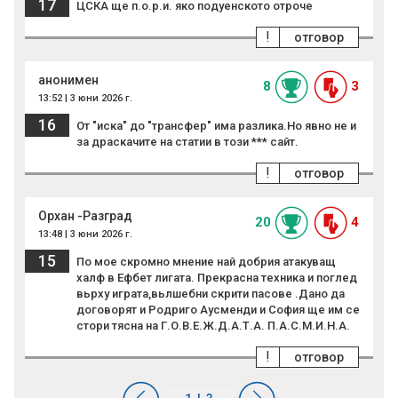
17
ЦСКА ще п.о.р.и. яко подуенското отроче
!
отговор
анонимен
8
3
13:52 | 3 юни 2026 г.
16
От "иска" до "трансфер" има разлика.Но явно не и
за драскачите на статии в този *** сайт.
!
отговор
Орхан -Разград
20
4
13:48 | 3 юни 2026 г.
15
По мое скромно мнение най добрия атакуващ
халф в Ефбет лигата. Прекрасна техника и поглед
вьрху играта,вьлшебни скрити пасове .Дано да
договорят и Родриго Аусменди и София ще им се
стори тясна на Г.О.В.Е.Ж.Д.А.Т.А. П.А.С.М.И.Н.А.
!
отговор