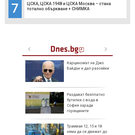
7
ЦСКА, ЦСКА 1948 и ЦСКА Москва – стана
тотално объркване + СНИМКА
нят хора
Карциномът на Джо
асова
Байдън е дал разсейки
анада
се полз
ън се е
Раздават безплатно
л по
бутилки с вода в
София заради
горещините
изпепели
Трамваи 12, 15 и 18
, над 20
няма да се движат до