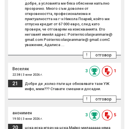
добре, а условията ми бяха обяснени напълно
прозрачно. Много съм доволен от
откровеността, професионализма и
пунктуалността на г-н Никола Поарий, който ми
отпусна кредит от 67 000 евро, след като
провери, че отговарям на изискванията. Ето
неговият имейл адрес: Poiriernicolasjeanmarie@
gmail.com Poiriernicolasjeanmarie@ gmail.comС
уважение, Адалиса ...
!
отговор
Веселяк
3
1
22:38 | 3 юни 2026 г.
21
Добре де ,колко пъти ще обновявате тази УЖ
инфо, ммм??? Ставате смешни и досадни.
!
отговор
анонимен
3
5
19:50 | 3 юни 2026 г.
20
цска иска играч на цска,Майко милаааааа няма