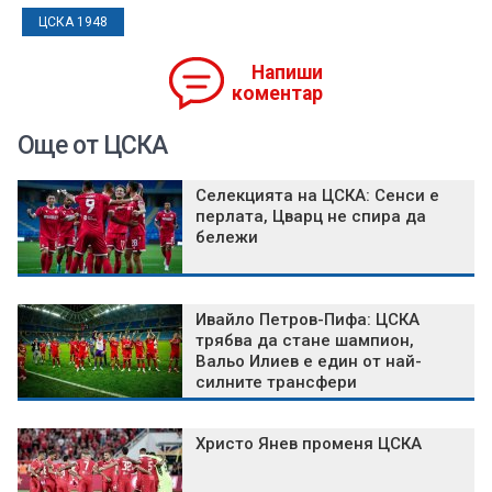
ЦСКА 1948
Напиши
коментар
Още от ЦСКА
Селекцията на ЦСКА: Сенси е
перлата, Цварц не спира да
бележи
Ивайло Петров-Пифа: ЦСКА
трябва да стане шампион,
Вальо Илиев е един от най-
силните трансфери
Христо Янев променя ЦСКА