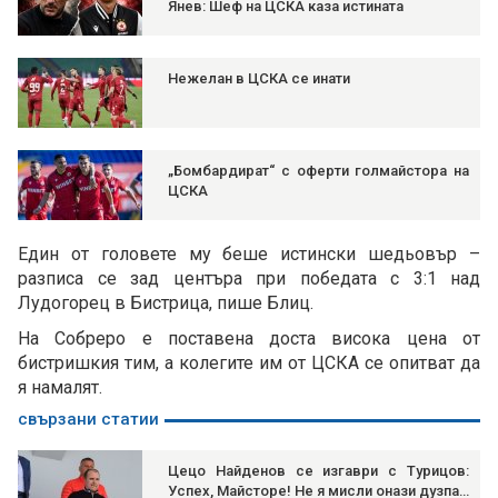
Янев: Шеф на ЦСКА каза истината
Нежелан в ЦСКА се инати
„Бомбардират“ с оферти голмайстора на
ЦСКА
Един от головете му беше истински шедьовър –
разписа се зад центъра при победата с 3:1 над
Лудогорец в Бистрица, пише Блиц.
На Собреро е поставена доста висока цена от
бистришкия тим, а колегите им от ЦСКА се опитват да
я намалят.
свързани статии
Цецо Найденов се изгаври с Турицов:
Успех, Майсторе! Не я мисли онази дузпа…