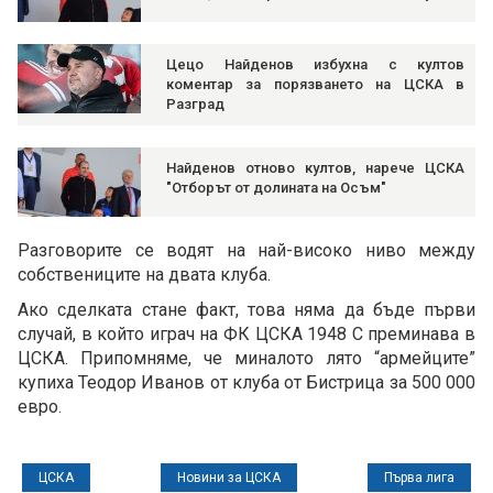
Цецо Найденов избухна с култов
коментар за порязването на ЦСКА в
Разград
Найденов отново култов, нарече ЦСКА
"Отборът от долината на Осъм"
Разговорите се водят на най-високо ниво между
собствениците на двата клуба.
Ако сделката стане факт, това няма да бъде първи
случай, в който играч на ФК ЦСКА 1948 С преминава в
ЦСКА. Припомняме, че миналото лято “армейците”
купиха Теодор Иванов от клуба от Бистрица за 500 000
евро.
ЦСКА
Новини за ЦСКА
Първа лига