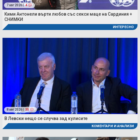
7 авг 2026 |
4
Кими Антонели върти любов със секси маце на Сардиния +
СНИМКИ
ИНТЕРЕСНО
8 авг 2026 |
35
В Левски нещо се случва зад кулисите
КОМЕНТАРИ И АНАЛИЗИ