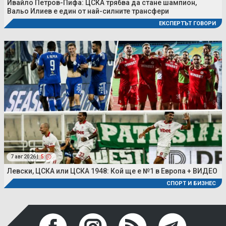
Ивайло Петров-Пифа: ЦСКА трябва да стане шампион,
Вальо Илиев е един от най-силните трансфери
ЕКСПЕРТЪТ ГОВОРИ
7 авг 2026 |
5
Левски, ЦСКА или ЦСКА 1948: Кой ще е №1 в Европа + ВИДЕО
СПОРТ И БИЗНЕС