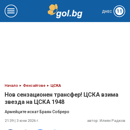
11
ДНЕС
Начало
Фенсайтове
ЦСКА
Нов сензационен трансфер! ЦСКА взима
звезда на ЦСКА 1948
Армейците искат Браян Собреро
21:39 | 3 юни 2026 г.
автор:
Илиян Радков