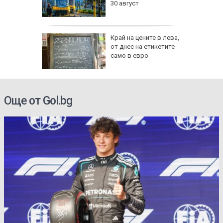
30 август
ВИДЕО)
рона
Край на цените в лева,
 Няма
от днес на етикетите
само в евро
и
Още от Gol.bg