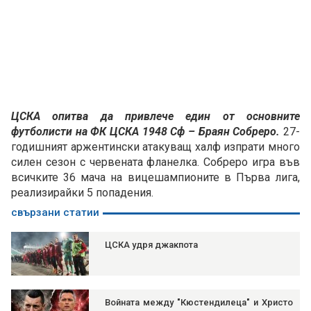
ЦСКА oпитва да привлече един от основните
футболисти на ФК ЦСКА 1948 Сф – Браян Собреро.
27-
годишният аржентински атакуващ халф изпрати много
силен сезон с червената фланелка. Собреро игра във
всичките 36 мача на вицешампионите в Първа лига,
реализирайки 5 попадения.
свързани статии
ЦСКА удря джакпота
Войната между "Кюстендилеца" и Христо