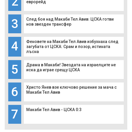
2
еврорейд
3
След боя над Макаби Тел Авив: ЦСКА готви
нов звезден трансфер
4
Феновете на Макаби Тел Авив избухнаха след
загубата от ЦСКА: Срам и позор, истината
лъсна
5
Драма в Макаби! Звездата на израелците не
иска да играе срещу ЦСКА
6
Христо Янев взе ключово решение за мача с
Макаби Тел Авив
7
Макаби Тел Авив - ЦСКА 0:3