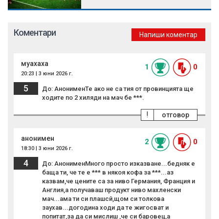
Коментари
Напиши коментар
муахаха
1
0
20:23 | 3 юни 2026 г.
5
До: АнонименТе ако не са тия от провинцията ще
ходите по 2 хиляди на мач бе ***.
!
отговор
анонимен
2
0
18:30 | 3 юни 2026 г.
4
До: АнонименМного просто изказване...бедняк е
баща ти, че те е *** в някоя кофа за ***...аз
казвам,че цените са за ниво Германия, Франция и
Англия,а получаваш продукт ниво махленски
мач...ама ти си плашсй,щом си толкова
заухав...догодина ходи да те жигосват и
попитат,за да си мислиш ,че си баровец,а