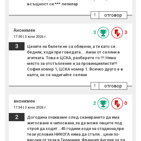
всъщност си *** лепилар
!
отговор
Анонимен
3
3
17:50 | 3 юни 2026 г.
3
Цените на билети не са обявени, а ти като си
бедняк, ходи при говедата....Аман от селяни в
агитката. Това е ЦСКА, разберете го !!! Няма
място за отстъпление и за провинциялисти!!!
София номер 1, ЦСКА номер 1. Всичко друго е в
калта, не се надигайте селяни
!
отговор
анонимен
2
0
17:34 | 3 юни 2026 г.
2
Догодина очакваме след сканирането да има
жигосване и чипосване,за да може овцете под
строй да ходят...45 години ходя на стадиона,при
тези условия НИКОГА няма да стъпя...цени по-
високи от тези в Германия, Франция,Англия,за да