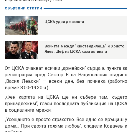
свързани статии
ЦСКА удря джакпота
Войната между "Кюстендилеца" и Христо
Янев: Шеф на ЦСКА каза истината
От ЦСКА очакват всички „армейски“ сърца в пункта за
регистрация пред Сектор В на Националния стадион
„Васил Левски“ – всеки ден, без почивка (работно
време 8:00-19:30 ч.).
„Фен картата на ЦСКА ще ни събере там, където
принадлежим“, гласи последната публикация на ЦСКА
в социалните мрежи.
„Усещането е просто страхотно. Все едно се връщаш у
дома… При своята голяма любов“, сподели Ковачев и