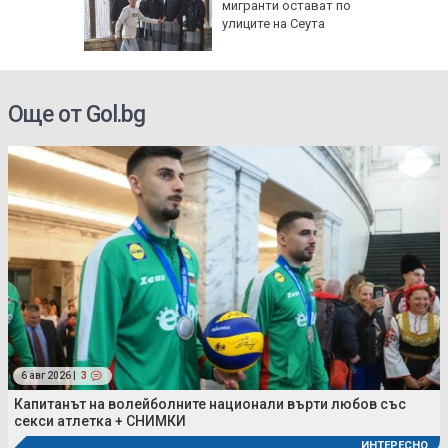
мигранти остават по
на
улиците на Сеута
ия носи
Още от Gol.bg
6 авг 2026 |
3
Капитанът на волейболните национали върти любов със
секси атлетка + СНИМКИ
ИНТЕРЕСНО