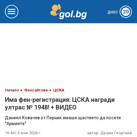
20
ДНЕС
Начало
Фенсайтове
ЦСКА
Има фен-регистрация: ЦСКА награди
ултрас № 1948! + ВИДЕО
Даниел Ковачев от Перник имаше щастието да посети
"Армията"
16:44 | 3 юни 2026 г.
автор:
Друми Георгиев