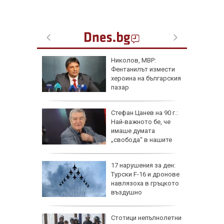
за
Николов, МВР:
 части от
Фентанилът измести
хероина на българския
пазар
змества
Стефан Цанев на 90 г.:
итата
Най-важното бе, че
може да
имаше думата
а у нас
„свобода“ в нашите
стихове
ирима за
17 нарушения за ден:
ургас,
Турски F-16 и дронове
еста
навлязоха в гръцкото
въздушно
пространство
ай
Стотици непълнолетни