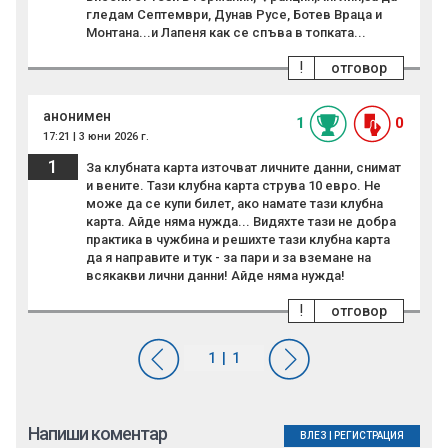
гледам Септември, Дунав Русе, Ботев Враца и
Монтана...и Лапеня как се спъва в топката...
!
отговор
анонимен
1
0
17:21 | 3 юни 2026 г.
1
За клубната карта източват личните данни, снимат
и вените. Тази клубна карта струва 10 евро. Не
може да се купи билет, ако намате тази клубна
карта. Айде няма нужда... Видяхте тази не добра
практика в чужбина и решихте тази клубна карта
да я направите и тук - за пари и за вземане на
всякакви лични данни! Айде няма нужда!
!
отговор
Напиши коментар
ВЛЕЗ
|
РЕГИСТРАЦИЯ