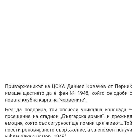
Привърженикът на ЦСКА Даниел Ковачев от Перник
имаше щастието да е фен № 1948, който се сдоби с
новата клубна карта на "червените".
Без да подозира, той спечели уникална изненада –
посещение на стадион „Българска армия“, и преживя
емоция, която със сигурност ще помни цял живот... Той
посети реновираното съоръжение, а за спомен получи
и фланелка с номер „1948“.