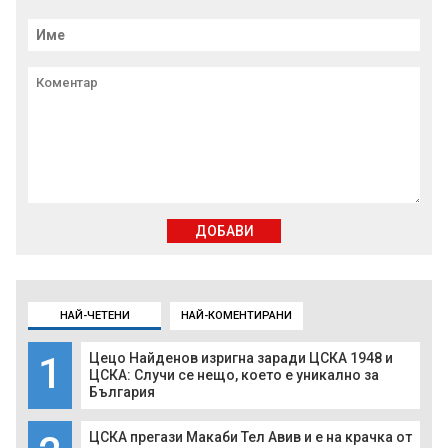
ДОБАВИ
НАЙ-ЧЕТЕНИ
НАЙ-КОМЕНТИРАНИ
1
Цецо Найденов изригна заради ЦСКА 1948 и
ЦСКА: Случи се нещо, което е уникално за
България
ЦСКА прегази Макаби Тел Авив и е на крачка от