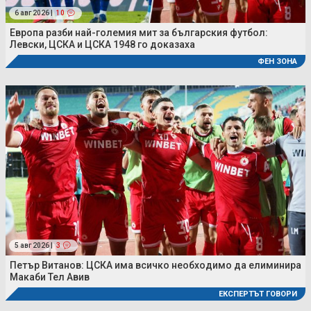
6 авг 2026 |
10
Европа разби най-големия мит за българския футбол:
Левски, ЦСКА и ЦСКА 1948 го доказаха
ФЕН ЗОНА
5 авг 2026 |
3
Петър Витанов: ЦСКА има всичко необходимо да елиминира
Макаби Тел Авив
ЕКСПЕРТЪТ ГОВОРИ