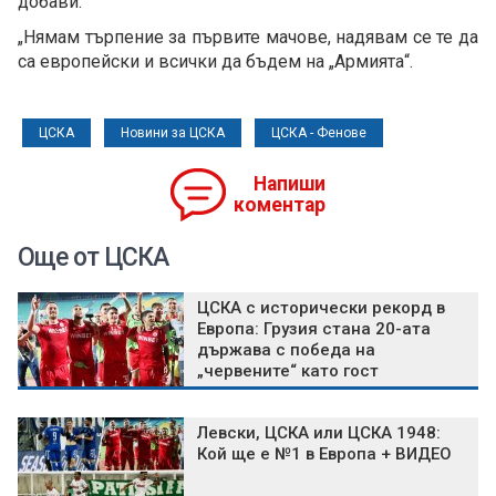
добави:
„Нямам търпение за първите мачове, надявам се те да
са европейски и всички да бъдем на „Армията“.
ЦСКА
Новини за ЦСКА
ЦСКА - Фенове
Напиши
коментар
Още от ЦСКА
ЦСКА с исторически рекорд в
Европа: Грузия стана 20-ата
държава с победа на
„червените“ като гост
Левски, ЦСКА или ЦСКА 1948:
Кой ще е №1 в Европа + ВИДЕО