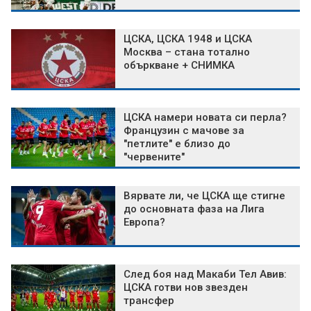
ЦСКА, ЦСКА 1948 и ЦСКА
Москва – стана тотално
объркване + СНИМКА
ЦСКА намери новата си перла?
Французин с мачове за
"петлите" е близо до
"червените"
Вярвате ли, че ЦСКА ще стигне
до основната фаза на Лига
Европа?
След боя над Макаби Тел Авив:
ЦСКА готви нов звезден
трансфер