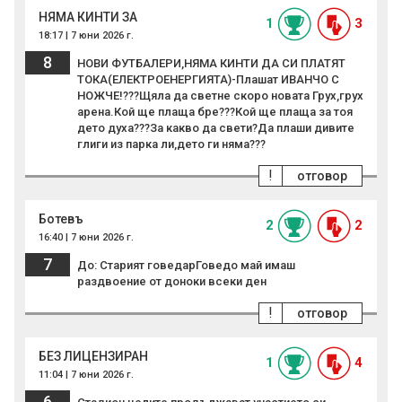
НЯМА КИНТИ ЗА
1
3
18:17 | 7 юни 2026 г.
8
НОВИ ФУТБАЛЕРИ,НЯМА КИНТИ ДА СИ ПЛАТЯТ
ТОКА(ЕЛЕКТРОЕНЕРГИЯТА)-Плашат ИВАНЧО С
НОЖЧЕ!???Щяла да светне скоро новата Грух,грух
арена.Кой ще плаща бре???Кой ще плаща за тоя
дето духа???За какво да свети?Да плаши дивите
глиги из парка ли,дето ги няма???
!
отговор
Ботевъ
2
2
16:40 | 7 юни 2026 г.
7
До: Старият говедарГоведо май имаш
раздвоение от доноки всеки ден
!
отговор
БЕЗ ЛИЦЕНЗИРАН
1
4
11:04 | 7 юни 2026 г.
6