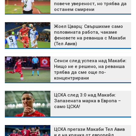
повече увереност, но трябва да
останем смирени
Жоел Цварц: Свършихме само
половината работа, чакаме
феновете на реванша с Макаби
(Тел Авив)
Сенси след успеха над Макаби:
Нищо не е решено, на реванша
трябва да сме още по-
концентрирани
ЦСКА след 3:0 над Макаби:
Запазената марка в Европа –
само ЦСКА!
ЦСКА прегази Макаби Тел Авив
и е на крачка от еврорейд