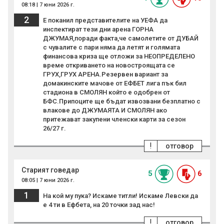
08:18 | 7 юни 2026 г.
2
Е поканил представителите на УЕФА да
инспектират тези дни арена ГОРНА
ДЖУМАЯ,поради факта,че самолетите от ДУБАЙ
с чувалите с пари няма да летят и голямата
финансова криза ще отложи за НЕОПРЕДЕЛЕНО
време откриването на новостроящата се
ГРУХ,ГРУХ АРЕНА.Резервен вариант за
домакинските мачове от ЕФБЕТ лига пък бил
стадиона в СМОЛЯН който е одобрен от
БФС.Припоците ще бъдат извозвани безплатно с
влакове до ДЖУМАЯТА И СМОЛЯН ако
притежават закупени членски карти за сезон
26/27 г.
!
отговор
Старият говедар
5
6
08:05 | 7 юни 2026 г.
1
На кой му пука? Искаме титли! Искаме Левски да
е 4 ти в Ефбета, на 20 точки зад нас!
!
отговор