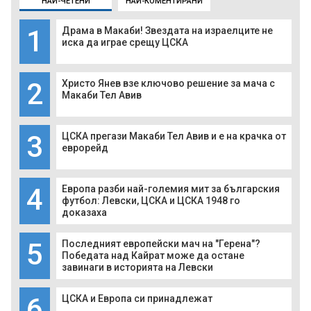
НАЙ-ЧЕТЕНИ
НАЙ-КОМЕНТИРАНИ
1
Драма в Макаби! Звездата на израелците не
иска да играе срещу ЦСКА
2
Христо Янев взе ключово решение за мача с
Макаби Тел Авив
3
ЦСКА прегази Макаби Тел Авив и е на крачка от
еврорейд
4
Европа разби най-големия мит за българския
футбол: Левски, ЦСКА и ЦСКА 1948 го
доказаха
5
Последният европейски мач на "Герена"?
Победата над Кайрат може да остане
завинаги в историята на Левски
6
ЦСКА и Европа си принадлежат