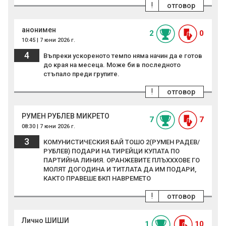
!
отговор
анонимен
2
0
10:45 | 7 юни 2026 г.
4
Въпреки ускореното темпо няма начин да е готов
до края на месеца. Може би в последното
стъпало преди групите.
!
отговор
РУМЕН РУБЛЕВ МИКРЕТО
7
7
08:30 | 7 юни 2026 г.
3
КОМУНИСТИЧЕСКИЯ БАЙ ТОШО 2(РУМЕН РАДЕВ/
РУБЛЕВ) ПОДАРИ НА ТИРЕЙЦИ КУПАТА ПО
ПАРТИЙНА ЛИНИЯ. ОРАНЖЕВИТЕ ПЛЪХХХОВЕ ГО
МОЛЯТ ДОГОДИНА И ТИТЛАТА ДА ИМ ПОДАРИ,
КАКТО ПРАВЕШЕ БКП НАВРЕМЕТО
!
отговор
Лично ШИШИ
1
10