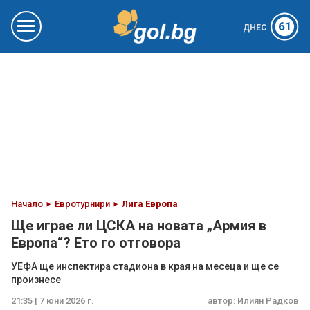
61
ДНЕС
Начало
Евротурнири
Лига Европа
Ще играе ли ЦСКА на новата „Армия в
Европа“? Ето го отговора
УЕФА ще инспектира стадиона в края на месеца и ще се
произнесе
21:35 | 7 юни 2026 г.
автор:
Илиян Радков