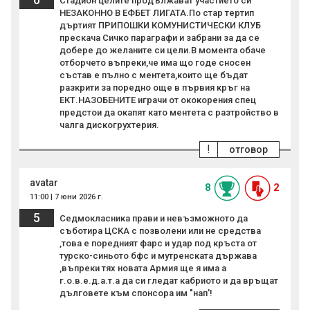
Стадион целите продължават участието си
НЕЗАКОННО В ЕФБЕТ ЛИГАТА.По стар тертип
дъртият ПРИПОШКИ КОМУНИСТИЧЕСКИ КЛУБ
прескача Сичко параграфи и забрани за да се
добере до желаните си цели.В момента обаче
отборчето въпреки,че има що годе сносен
състав е пълно с ментета,които ще бъдат
разкрити за поредно още в първия кръг на
ЕКТ.НАЗОБЕНИТЕ играчи от ококорения спец
предстои да окапят като ментета с разтройство в
чалга дискогрухтерия.
!
отговор
avatar
8
2
11:00 | 7 юни 2026 г.
5
Седмокласника прави и невъзможното да
съботира ЦСКА с позволени или не средства
,това е поредният фарс и удар под кръста от
турско-синьото бфс и мутренската държава
,въпреки тях новата Армия ще я има а
г.о.в.е.д.а.т.а да си гледат кабриото и да връщат
дълговете към спонсора им "нап'!