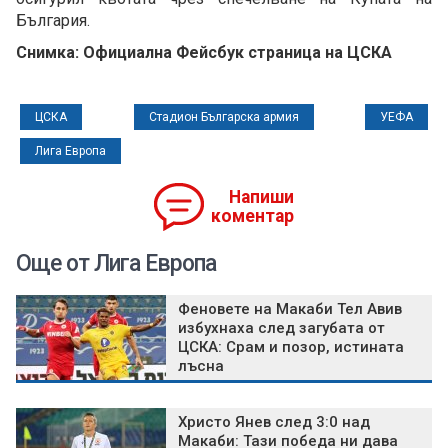
България.
Снимка: Официална Фейсбук страница на ЦСКА
ЦСКА
Стадион Българска армия
УЕФА
Лига Европа
Напиши
коментар
Още от Лига Европа
Феновете на Макаби Тел Авив
избухнаха след загубата от
ЦСКА: Срам и позор, истината
лъсна
Христо Янев след 3:0 над
Макаби: Тази победа ни дава