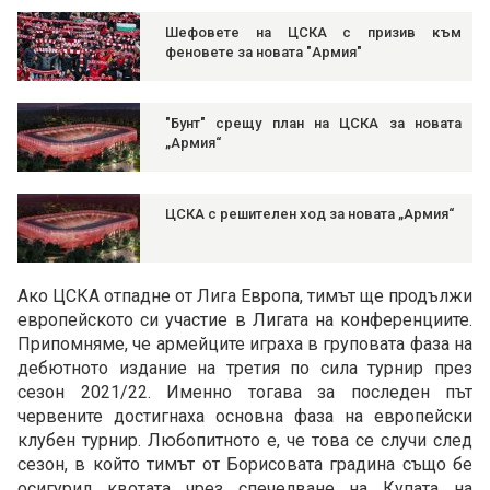
Шефовете на ЦСКА с призив към
феновете за новата "Армия"
"Бунт" срещу план на ЦСКА за новата
„Армия“
ЦСКА с решителен ход за новата „Армия“
Ако ЦСКА отпадне от Лига Европа, тимът ще продължи
европейското си участие в Лигата на конференциите.
Припомняме, че армейците играха в груповата фаза на
дебютното издание на третия по сила турнир през
сезон 2021/22. Именно тогава за последен път
червените достигнаха основна фаза на европейски
клубен турнир. Любопитното е, че това се случи след
сезон, в който тимът от Борисовата градина също бе
осигурил квотата чрез спечелване на Купата на