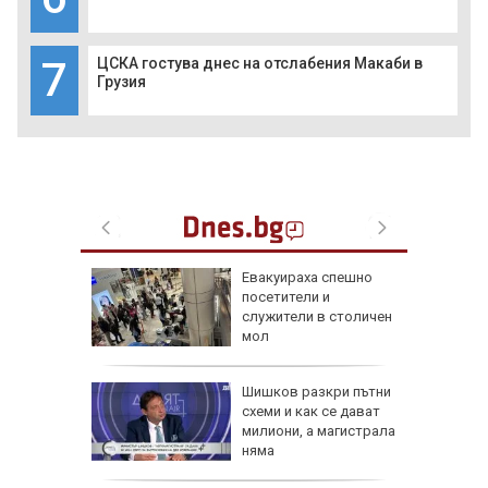
7
ЦСКА гостува днес на отслабения Макаби в
Грузия
а в
Евакуираха спешно
артал
посетители и
ламъците
служители в столичен
 метра
мол
в:
Шишков разкри пътни
 на
схеми и как се дават
 по
милиони, а магистрала
няма
ти