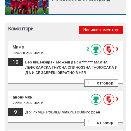
Коментари
Напиши коментар
Мимо
2
0
09:47 | 8 юни 2026 г.
10
Без лицензиран, можеш да си *** *** МАИНА
ЛЕФСКАРСКА ГНУСНА СПИНОЗЗНА ГНОЯЯСАЛА И
ДА И СЕ ЗАВРЕШ ОБРАТНО В НЕЯ
!
отговор
анонимен
1
0
22:28 | 7 юни 2026 г.
9
До: РУМЕН РУБЛЕВ МИКРЕТООлигофрен
!
отговор