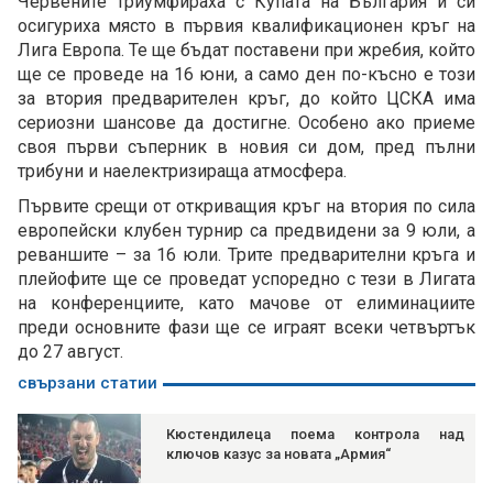
Червените триумфираха с Купата на България и си
осигуриха място в първия квалификационен кръг на
Лига Европа. Те ще бъдат поставени при жребия, който
ще се проведе на 16 юни, а само ден по-късно е този
за втория предварителен кръг, до който ЦСКА има
сериозни шансове да достигне. Особено ако приеме
своя първи съперник в новия си дом, пред пълни
трибуни и наелектризираща атмосфера.
Първите срещи от откриващия кръг на втория по сила
европейски клубен турнир са предвидени за 9 юли, а
реваншите – за 16 юли. Трите предварителни кръга и
плейофите ще се проведат успоредно с тези в Лигата
на конференциите, като мачове от елиминациите
преди основните фази ще се играят всеки четвъртък
до 27 август.
свързани статии
Кюстендилеца поема контрола над
ключов казус за новата „Армия“