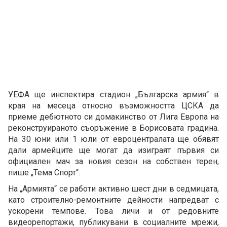
УЕФА ще инспектира стадион „Българска армия“ в
края на месеца относно възможността ЦСКА да
приеме дебютното си домакинство от Лига Европа на
реконструираното съоръжение в Борисовата градина.
На 30 юни или 1 юли от евроцентралата ще обявят
дали армейците ще могат да изиграят първия си
официален мач за новия сезон на собствен терен,
пише „Тема Спорт“.
На „Армията“ се работи активно шест дни в седмицата,
като строително-ремонтните дейности напредват с
ускорени темпове. Това личи и от редовните
видеорепортажи, публикувани в социалните мрежи,