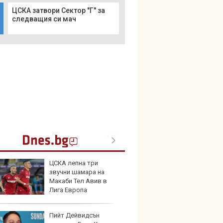
ЦСКА затвори Сектор "Г" за
следващия си мач
ЦСКА лепна три
Герма
звучни шамара на
Ferrari
Макаби Тел Авив в
Лига Европа
Пийт Дейвидсън
Дори 