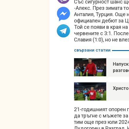
Със сигурност шанс щ
-Алекс. През зимата то
Анталия, Турция. Още 
официален дебют за Ц
Той се появи в края на
червените с 3:1. Посл
Славия (1:0), но не вле
свързани статии
Напуск
разгов
Христо
21-годишният опорен 
да тръгне с мъжете за
тим още през юли 2024-
Лудогорец в Разград, 