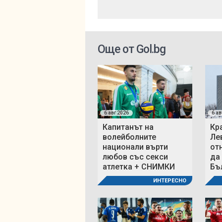
Още от Gol.bg
6 авг 2026
6 ав
Капитанът на
Кр
волейболните
Ле
национали върти
от
любов със секси
да
атлетка + СНИМКИ
Бъ
ИНТЕРЕСНО