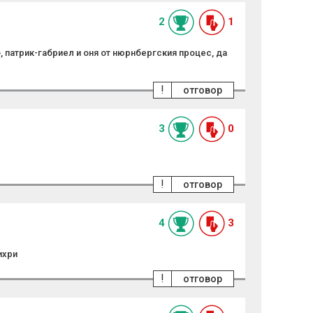
2
1
, патрик-габриел и оня от нюрнбергския процес, да
!
отговор
3
0
!
отговор
4
3
ихри
!
отговор