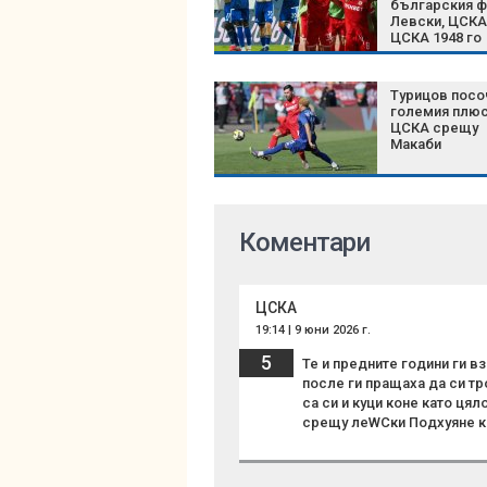
българския ф
Левски, ЦСКА
ЦСКА 1948 го
доказаха
Турицов посо
големия плюс
ЦСКА срещу
Макаби
Коментари
ЦСКА
19:14 | 9 юни 2026 г.
5
Те и предните години ги в
после ги пращаха да си тр
са си и куци коне като цял
срещу леWCки Подхуяне ка