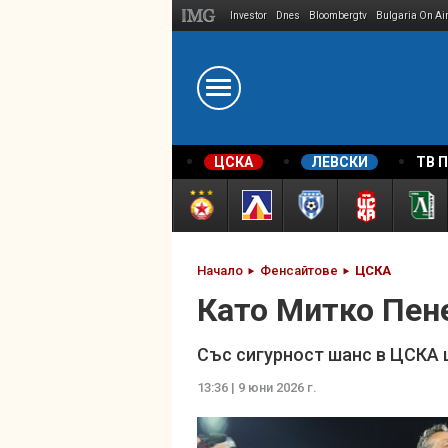
Investor
Dnes
Bloombergtv
Bulgaria On Ai
Megavselena.bg
ЦСКА
ЛЕВСКИ
ТВ 
Начало
Фенсайтове
ЦСКА
Като Митко Пене
Със сигурност шанс в ЦСКА 
13:36 | 9 юни 2026 г.