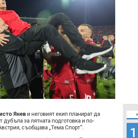
исто Янев
и неговият екип планират да
т дубъла за лятната подготовка и по-
 Австрия, съобщава „Тема Спорт“.
1