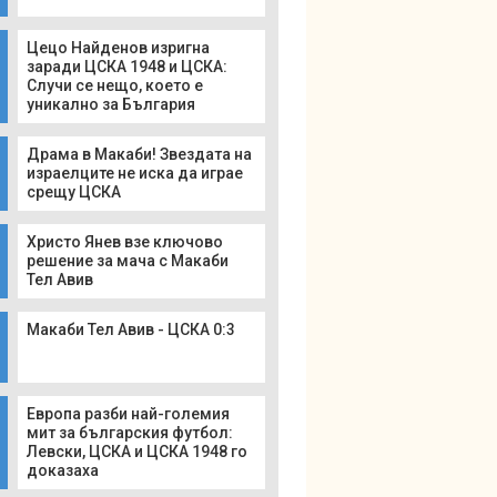
Цецо Найденов изригна
заради ЦСКА 1948 и ЦСКА:
Случи се нещо, което е
уникално за България
Драма в Макаби! Звездата на
израелците не иска да играе
срещу ЦСКА
Христо Янев взе ключово
решение за мача с Макаби
Тел Авив
Макаби Тел Авив - ЦСКА 0:3
Европа разби най-големия
мит за българския футбол:
Левски, ЦСКА и ЦСКА 1948 го
доказаха