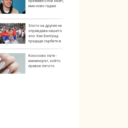
преживя Елси Хюит,
върху
има ново гадже
загуб
Злото на другия не
Защо 
оправдава нашето
бутон
зло: Как Белград
новит
предаде сърбите в
тия?
Кокосово лате -
Графи
маникюрът, който
разкр
превзе лятото
преди