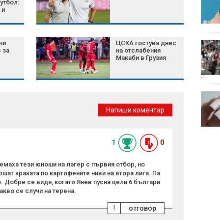
Украйна и
утбол:
 и
мигрантската криза:
Светът влиза в нова
геополитическа ера
чи
ЦСКА гостува днес
Шишков: 50 млн. евро
 за
на отслабения
са платени от нашия
Макаби в Грузия
джоб за
застрахователни
фирми, това е схема
Хърва
Километрични
задръствания
Напиши коментар
блокираха обходните
маршрути на АМ
"Тракия"
1
0
земаха тези юноши на лагер с първия отбор, но
ошат краката по картофените ниви на втора лига. Па
о. Добре се видя, когато Янев пусна цели 6 българи
кво се случи на терена.
!
отговор