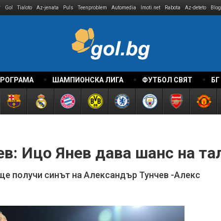
r
Gol
Tialoto
Az-jenata
Puls
Teenproblem
Automedia
Imoti.net
Rabota
Az-deteto
Blog
ПРОГРАМА
ШАМПИОНСКА ЛИГА
ФУТБОЛ СВЯТ
БГ
в: Ицо Янев дава шанс на та
ще получи синът на Александър Тунчев -Алекс