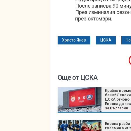
После записва 90 мину
През изминалия сезон 
през октомври.
Христо Янев
ЦСКА
Но
Още от ЦСКА
Крайно врем
беше! Левски
ЦСКА отново 
Европа да го
за България
Европа разби 
големия мит 