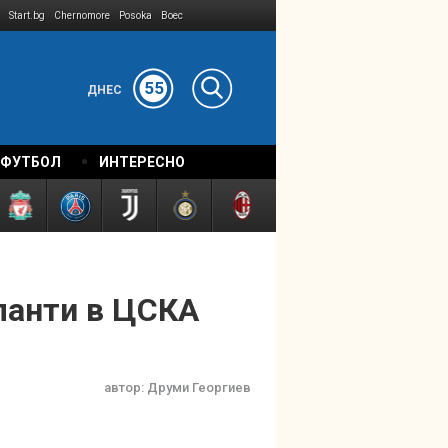
Start.bg
Chernomore
Posoka
Boec
55
ДНЕС
 ФУТБОЛ
ИНТЕРЕСНО
ланти в ЦСКА
автор:
Друми Георгиев