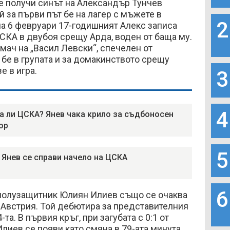
е получи синът на Александър Тунчев
й за първи път бе на лагер с мъжете в
2
на 6 февруари 17-годишният Алекс записа
СКА в двубоя срещу Арда, воден от баща му.
 мач на „Васил Левски“, спечелен от
е бе в групата и за домакинството срещу
зе в игра.
3
4
а ли ЦСКА? Янев чака крило за съдбоносен
ор
5
 Янев се справи начело на ЦСКА
6
полузащитник Юлиян Илиев също се очаква
 Австрия. Той дебютира за представителния
та. В първия кръг, при загубата с 0:1 от
Илиев се появи като смяна в 79-ата минута.