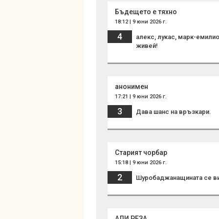
Бъдещето е тяхно
18:12 | 9 юни 2026 г.
4
алекс, лукас, марк-емилио
живей!
анонимен
17:21 | 9 юни 2026 г.
3
Дава шанс на връзкари.
Старият чорбар
15:18 | 9 юни 2026 г.
2
Шуробаджанащината се в
АЛИ РЕЗА