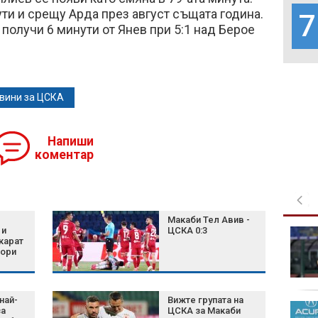
ти и срещу Арда през август същата година.
7
получи 6 минути от Янев при 5:1 над Берое
вини за ЦСКА
Напиши
коментар
е
Макаби Тел Авив -
 и
ЦСКА 0:3
Проф. Близнашки:
карат
Тези президентски
вори
избори могат да се
окажат съдбоносни
най-
Вижте групата на
Тръмп, войната в
за
ЦСКА за Макаби