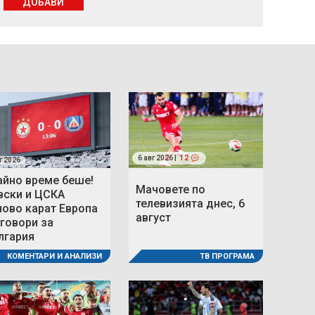
ДОБАВИ
6 авг 2026 |
12
г 2026
айно време беше!
Мачовете по
вски и ЦСКА
телевизията днес, 6
ново карат Европа
август
 говори за
лгария
ТВ ПРОГРАМА
КОМЕНТАРИ И АНАЛИЗИ