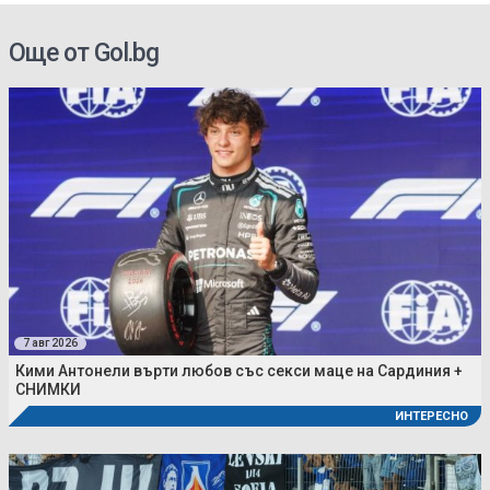
Още от Gol.bg
7 авг 2026
Кими Антонели върти любов със секси маце на Сардиния +
СНИМКИ
ИНТЕРЕСНО