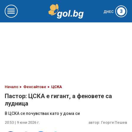
3
ДНЕС
Начало
Фенсайтове
ЦСКА
Пастор: ЦСКА е гигант, а феновете са
лудница
В ЦСКА се почувствах като у дома си
20:53 | 9 юни 2026 г.
автор:
Георги Пешев