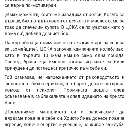
се върне по-мотивиран.
„Имах моменти, които ме извадиха от релси. Когато се
върнах, бях по-вдъхновен от всякога и мислех само за
това да спечелим купата. В ЦСКА се почувствах като у
дома си“, добавя десният бек.
Пастор обръща внимание и на тежкия старт на сезона
за „армейците“. ЦСКА започна кампанията колебливо,
като в първите 10 мача имаше само една победа.
Според бразилеца именно тогава играчите са били
принудени да погледнат критично към себе си.
Той разказва, че напрежението от ръководството и
феновете е било сериозно, а отборът дори е потърсил
помощ от психолог. Промяната дошла след
осъзнаване в съблекалнята и след идването на Христо
Янев.
„Променихме манталитета си и започнахме да
вярваме повече в себе си. Христо Янев донесе повече
агресия, повече енергия и усещане, че живее за клуба.