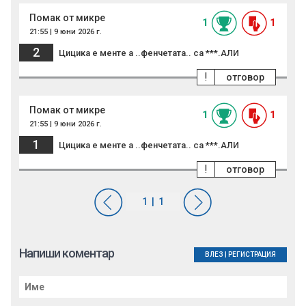
Помак от микре
1
1
21:55 | 9 юни 2026 г.
2
Цицика е менте а ..фенчетата.. са ***.АЛИ
!
отговор
Помак от микре
1
1
21:55 | 9 юни 2026 г.
1
Цицика е менте а ..фенчетата.. са ***.АЛИ
!
отговор
Напиши коментар
ВЛЕЗ
|
РЕГИСТРАЦИЯ