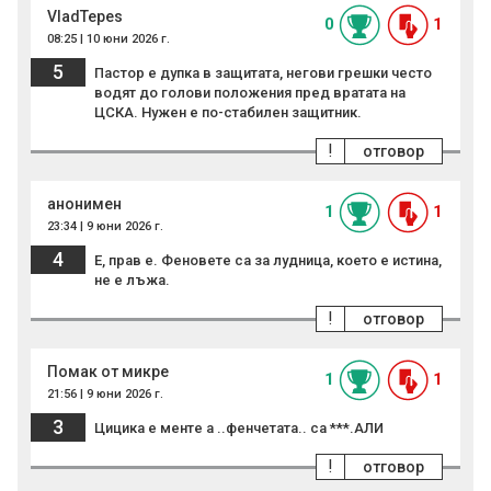
VladTepes
0
1
08:25 | 10 юни 2026 г.
5
Пастор е дупка в защитата, негови грешки често
водят до голови положения пред вратата на
ЦСКА. Нужен е по-стабилен защитник.
!
отговор
анонимен
1
1
23:34 | 9 юни 2026 г.
4
Е, прав е. Феновете са за лудница, което е истина,
не е лъжа.
!
отговор
Помак от микре
1
1
21:56 | 9 юни 2026 г.
3
Цицика е менте а ..фенчетата.. са ***.АЛИ
!
отговор