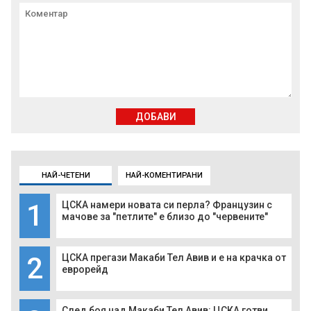
ДОБАВИ
НАЙ-ЧЕТЕНИ
НАЙ-КОМЕНТИРАНИ
1
ЦСКА намери новата си перла? Французин с
мачове за "петлите" е близо до "червените"
2
ЦСКА прегази Макаби Тел Авив и е на крачка от
еврорейд
След боя над Макаби Тел Авив: ЦСКА готви