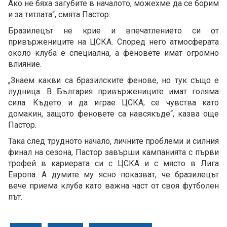
Ако не бяха загубите в началото, можехме да се борим
и за титлата“, смята Пастор.
Бразилецът не крие и впечатлението си от
привържениците на ЦСКА. Според него атмосферата
около клуба е специална, а феновете имат огромно
влияние.
„Знаем какви са бразилските фенове, но тук също е
лудница. В България привържениците имат голяма
сила. Където и да играе ЦСКА, се чувства като
домакин, защото феновете са навсякъде“, казва още
Пастор.
Така след трудното начало, личните проблеми и силния
финал на сезона, Пастор завърши кампанията с първи
трофей в кариерата си с ЦСКА и с място в Лига
Европа. А думите му ясно показват, че бразилецът
вече приема клуба като важна част от своя футболен
път.