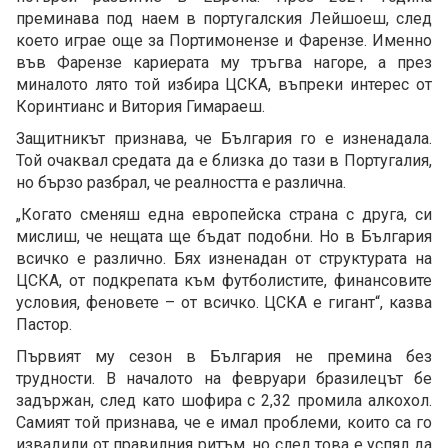
преминава под наем в португалския Лейшоеш, след
което играе още за Портимонензе и Фарензе. Именно
във Фарензе кариерата му тръгва нагоре, а през
миналото лято той избира ЦСКА, въпреки интерес от
Коринтианс и Витория Гимараеш.
Защитникът признава, че България го е изненадала.
Той очаквал средата да е близка до тази в Португалия,
но бързо разбрал, че реалността е различна.
„Когато сменяш една европейска страна с друга, си
мислиш, че нещата ще бъдат подобни. Но в България
всичко е различно. Бях изненадан от структурата на
ЦСКА, от подкрепата към футболистите, финансовите
условия, феновете – от всичко. ЦСКА е гигант“, казва
Пастор.
Първият му сезон в България не премина без
трудности. В началото на февруари бразилецът бе
задържан, след като шофира с 2,32 промила алкохол.
Самият той признава, че е имал проблеми, които са го
извадили от правилния ритъм, но след това е успял да