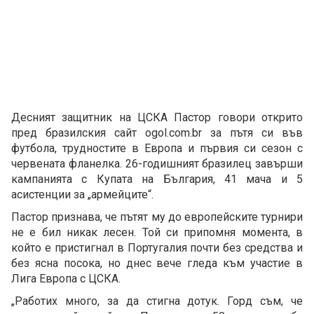
Десният защитник на ЦСКА Пастор говори открито
пред бразилския сайт ogol.com.br за пътя си във
футбола, трудностите в Европа и първия си сезон с
червената фланелка. 26-годишният бразилец завърши
кампанията с Купата на България, 41 мача и 5
асистенции за „армейците“.
Пастор признава, че пътят му до европейските турнири
не е бил никак лесен. Той си припомня момента, в
който е пристигнал в Португалия почти без средства и
без ясна посока, но днес вече гледа към участие в
Лига Европа с ЦСКА.
„Работих много, за да стигна дотук. Горд съм, че