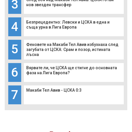
3
нов звезден трансфер
4
Безпрецедентно: Левски и ЦСКА в една и
съща урна в Лига Европа
5
Феновете на Макаби Тел Авив избухнаха след
загубата от ЦСКА: Срам и позор, истината
лъсна
6
Вярвате ли, че ЦСКА ще стигне до основната
фаза на Лига Европа?
7
Макаби Тел Авив - ЦСКА 0:3