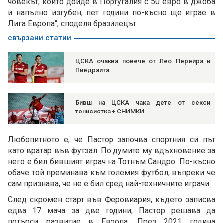
човекът, който дойде в Португалия с 50 евро в джоба
и напълно изгубен, пет години по-късно ще играе в
Лига Европа“, споделя бразилецът.
свързани статии
ЦСКА очаква повече от Лео Перейра и
Пиедраита
Бивш на ЦСКА чака дете от секси
тенисистка + СНИМКИ
Любопитното е, че Пастор започва спортния си път
като вратар във футзал. По думите му вдъхновение за
него е бил бившият играч на Тотнъм Сандро. По-късно
обаче той преминава към големия футбол, въпреки че
сам признава, че не е бил сред най-техничните играчи.
След скромен старт във Феровиария, където записва
едва 17 мача за две години, Пастор решава да
потърси развитие в Европа. През 2021 година