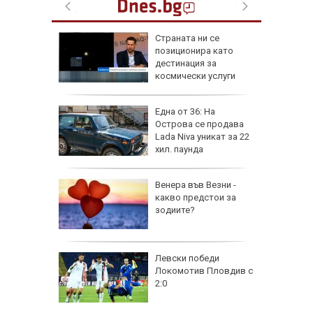
от за 3
Страната ни се
е на
позиционира като
вижение
дестинация за
 август
космически услуги
а най-
Една от 36: На
ник на
Острова се продава
Lada Niva уникат за 22
хил. паунда
на
Венера във Везни -
нал в
какво предстои за
зодиите?
рола по
Левски победи
Локомотив Пловдив с
а арести
2:0