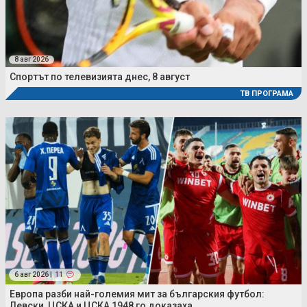
8 авг 2026
Спортът по телевизията днес, 8 август
ТВ ПРОГРАМА
6 авг 2026 |
11
Европа разби най-големия мит за българския футбол:
Левски, ЦСКА и ЦСКА 1948 го доказаха