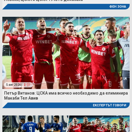
ФЕН ЗОНА
5 авг 2026 |
3
Петър Витанов: ЦСКА има всичко необходимо да елиминира
Макаби Тел Авив
ЕКСПЕРТЪТ ГОВОРИ