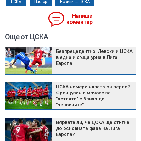
ЦСКА
Пастор
Новини за ЦСКА
Напиши
коментар
Още от ЦСКА
Безпрецедентно: Левски и ЦСКА
в една и съща урна в Лига
Европа
ЦСКА намери новата си перла?
Французин с мачове за
"петлите" е близо до
"червените"
Вярвате ли, че ЦСКА ще стигне
до основната фаза на Лига
Европа?