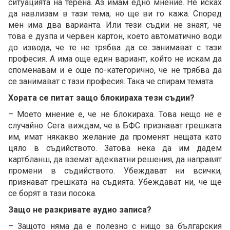
ситуацията на терена. Аз имам едно мнение. Не исках
да навлизам в тази тема, но ще ви го кажа. Според
мен има два варианта. Или тези съдии не знаят, че
това е дузпа и червен картон, което автоматично води
до извода, че те не трябва да се занимават с тази
професия. А има още един вариант, който не искам да
споменавам и е още по-категорично, че не трябва да
се занимават с тази професия. Така че спирам темата.
Хората се питат защо блокираха тези съдии?
– Моето мнение е, че не блокираха. Това нещо не е
случайно. Сега виждам, че в БФС признават грешката
им, имат някакво желание да променят нещата като
цяло в съдийството. Затова нека да им дадем
картбланш, да вземат адекватни решения, да направят
промени в съдийството. Убеждават ни всички,
признават грешката на съдията. Убеждават ни, че ще
се борят в тази посока.
Защо не разкривате аудио записа?
– Защото няма да е полезно с нищо за българския