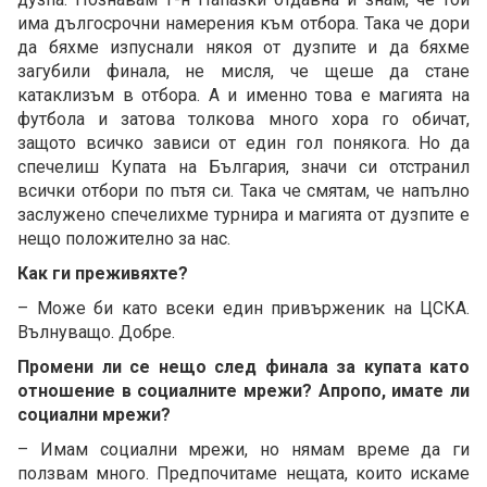
има дългосрочни намерения към отбора. Така че дори
да бяхме изпуснали някоя от дузпите и да бяхме
загубили финала, не мисля, че щеше да стане
катаклизъм в отбора. А и именно това е магията на
футбола и затова толкова много хора го обичат,
защото всичко зависи от един гол понякога. Но да
спечелиш Купата на България, значи си отстранил
всички отбори по пътя си. Така че смятам, че напълно
заслужено спечелихме турнира и магията от дузпите е
нещо положително за нас.
Как ги преживяхте?
– Може би като всеки един привърженик на ЦСКА.
Вълнуващо. Добре.
Промени ли се нещо след финала за купата като
отношение в социалните мрежи? Апропо, имате ли
социални мрежи?
– Имам социални мрежи, но нямам време да ги
ползвам много. Предпочитаме нещата, които искаме