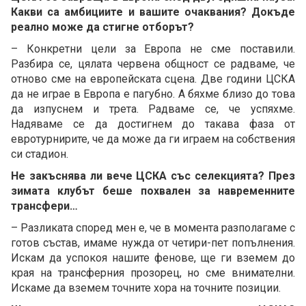
Какви са амбициите и вашите очаквания? Докъде
реално може да стигне отборът?
– Конкретни цели за Европа не сме поставили.
Разбира се, цялата червена общност се радваме, че
отново сме на европейската сцена. Две години ЦСКА
да не играе в Европа е пагубно. А бяхме близо до това
да изпуснем и трета. Радваме се, че успяхме.
Надяваме се да достигнем до такава фаза от
евротурнирите, че да може да ги играем на собствения
си стадион.
Не закъснява ли вече ЦСКА със селекцията? През
зимата клубът беше похвален за навременните
трансфери…
– Разликата според мен е, че в момента разполагаме с
готов състав, имаме нужда от четири-пет попълнения.
Искам да успокоя нашите фенове, ще ги вземем до
края на трансферния прозорец, но сме внимателни.
Искаме да вземем точните хора на точните позиции.