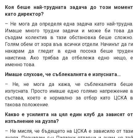
Коя беше най-трудната задача до този момент
като директор?
– Не мога да определя една задача като най-трудна.
Имаше много трудни задачи и може би това да
създам колектив в тази обстановка беше сложно.
Голям обем от хора във всички отдели. Начинът да ги
накарам да гледат в една посока беше труден
наистина. Ако трябва да отбележа едно нещо, е
именно това.
Имаше слухове, че съблекалнята е изпусната…
– Не, не мога да кажа, че съблекалнята беше
изпусната. Просто имаше едно голямо напрежение в
състава, което е нормално за отбор като ЦСКА в
такова положение.
Какво е усилията на цял един клуб да зависят от
изпълнение на дузпа?
– Не мисля, че бъдещето на ЦСКА е зависило от тази
дузпа. Познавам г-н Папазки отдавна и знам, че той