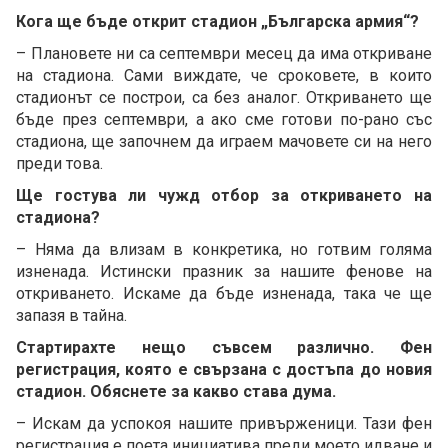
Кога ще бъде открит стадион „Българска армия“?
– Плановете ни са септември месец да има откриване
на стадиона. Сами виждате, че сроковете, в които
стадионът се построи, са без аналог. Откриването ще
бъде през септември, а ако сме готови по-рано със
стадиона, ще започнем да играем мачовете си на него
преди това.
Ще гостува ли чужд отбор за откриването на
стадиона?
– Няма да влизам в конкретика, но готвим голяма
изненада. Истински празник за нашите фенове на
откриването. Искаме да бъде изненада, така че ще
запазя в тайна.
Стартирахте нещо съвсем различно. Фен
регистрация, която е свързана с достъпа до новия
стадион. Обяснете за какво става дума.
– Искам да успокоя нашите привърженици. Тази фен
регистрация е поета инициатива преди моето идване и