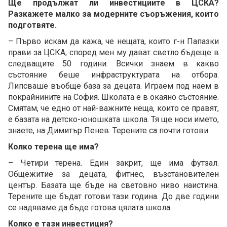
Ще продължат ли инвестициите в ЦСКА?
Разкажете малко за модерните съоръжения, които
подготвяте.
– Първо искам да кажа, че нещата, които г-н Папазки
прави за ЦСКА, според мен му дават светло бъдеще в
следващите 50 години. Всички знаем в какво
състояние беше инфраструктурата на отбора.
Липсваше въобще база за децата. Играем под наем в
покрайнините на София. Школата е в окаяно състояние.
Смятам, че едно от най-важните неща, които се правят,
е базата на детско-юношката школа. Тя ще носи името,
знаете, на Димитър Пенев. Терените са почти готови.
Колко терена ще има?
– Четири терена. Един закрит, ще има футзал.
Общежитие за децата, фитнес, възстановителен
център. Базата ще бъде на световно ниво наистина.
Терените ще бъдат готови тази година. До две години
се надяваме да бъде готова цялата школа.
Колко е тази инвестиция?