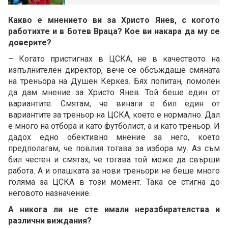
Какво е мнението ви за Христо Янев, с когото
работихте и в Ботев Враца? Кое ви накара да му се
доверите?
– Когато пристигнах в ЦСКА, не в качеството на
изпълнителен директор, вече се обсъждаше смяната
на треньора на Душен Керкез. Бях попитан, помолен
да дам мнение за Христо Янев. Той беше един от
вариантите. Смятам, че винаги е бил един от
вариантите за треньор на ЦСКА, което е нормално. Дал
е много на отбора и като футболист, а и като треньор. И
дадох едно обективно мнение за него, което
предполагам, че повлия тогава за избора му. Аз съм
бил честен и смятах, че тогава той може да свърши
работа. А и опашката за нови треньори не беше много
голяма за ЦСКА в този момент. Така се стигна до
неговото назначение.
А никога ли не сте имали неразбирателства и
различни виждания?