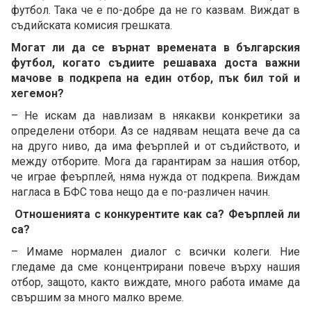
футбол. Така че е по-добре да не го казвам. Виждат в
съдийската комисия грешката.
Могат ли да се върнат времената в българския
футбол, когато съдиите решаваха доста важни
мачове в подкрепа на един отбор, пък бил той и
хегемон?
– Не искам да навлизам в някакви конкретики за
определени отбори. Аз се надявам нещата вече да са
на друго ниво, да има феърплей и от съдийството, и
между отборите. Мога да гарантирам за нашия отбор,
че играе феърплей, няма нужда от подкрепа. Виждам
нагласа в БФС това нещо да е по-различен начин.
Отношенията с конкурентите как са? Феърплей ли
са?
– Имаме нормален диалог с всички колеги. Ние
гледаме да сме концентрирани повече върху нашия
отбор, защото, както виждате, много работа имаме да
свършим за много малко време.