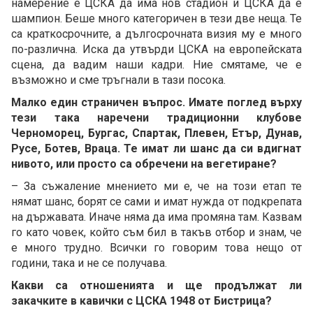
намерение е ЦСКА да има нов стадион и ЦСКА да е
шампион. Беше много категоричен в тези две неща. Те
са краткосрочните, а дългосрочната визия му е много
по-различна. Иска да утвърди ЦСКА на европейската
сцена, да вадим наши кадри. Ние смятаме, че е
възможно и сме тръгнали в тази посока.
Малко един страничен въпрос. Имате поглед върху
тези така наречени традиционни клубове
Черноморец, Бургас, Спартак, Плевен, Етър, Дунав,
Русе, Ботев, Враца. Те имат ли шанс да си вдигнат
нивото, или просто са обречени на вегетиране?
– За съжаление мнението ми е, че на този етап те
нямат шанс, борят се сами и имат нужда от подкрепата
на държавата. Иначе няма да има промяна там. Казвам
го като човек, който съм бил в такъв отбор и знам, че
е много трудно. Всички го говорим това нещо от
години, така и не се получава.
Какви са отношенията и ще продължат ли
закачките в кавички с ЦСКА 1948 от Бистрица?