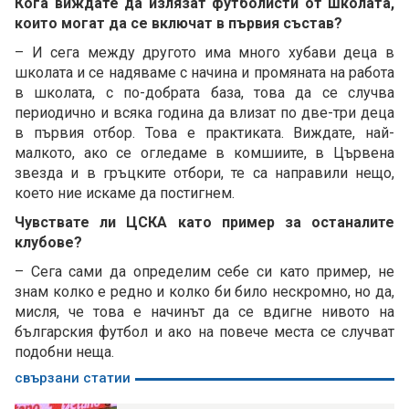
Кога виждате да излязат футболисти от школата,
които могат да се включат в първия състав?
– И сега между другото има много хубави деца в
школата и се надяваме с начина и промяната на работа
в школата, с по-добрата база, това да се случва
периодично и всяка година да влизат по две-три деца
в първия отбор. Това е практиката. Виждате, най-
малкото, ако се огледаме в комшиите, в Цървена
звезда и в гръцките отбори, те са направили нещо,
което ние искаме да постигнем.
Чувствате ли ЦСКА като пример за останалите
клубове?
– Сега сами да определим себе си като пример, не
знам колко е редно и колко би било нескромно, но да,
мисля, че това е начинът да се вдигне нивото на
българския футбол и ако на повече места се случват
подобни неща.
свързани статии