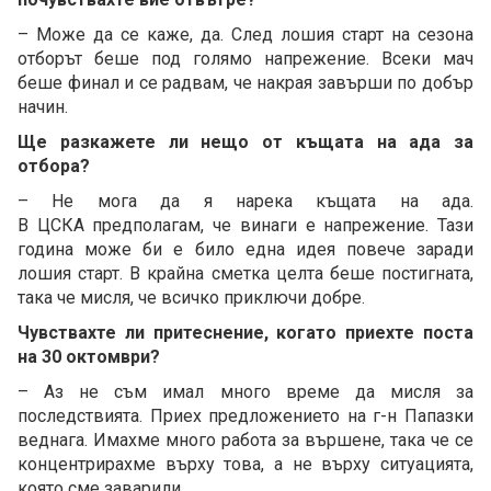
– Може да се каже, да. След лошия старт на сезона
отборът беше под голямо напрежение. Всеки мач
беше финал и се радвам, че накрая завърши по добър
начин.
Ще разкажете ли нещо от къщата на ада за
отбора?
– Не мога да я нарека къщата на ада.
В ЦСКА предполагам, че винаги е напрежение. Тази
година може би е било една идея повече заради
лошия старт. В крайна сметка целта беше постигната,
така че мисля, че всичко приключи добре.
Чувствахте ли притеснение, когато приехте поста
на 30 октомври?
– Аз не съм имал много време да мисля за
последствията. Приех предложението на г-н Папазки
веднага. Имахме много работа за вършене, така че се
концентрирахме върху това, а не върху ситуацията,
която сме заварили.