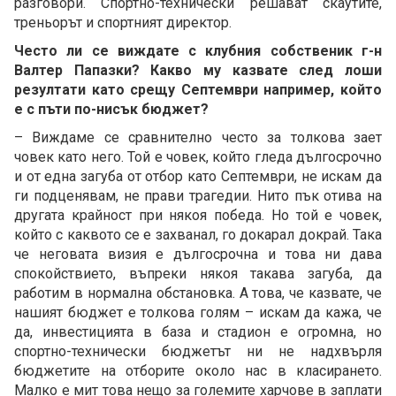
разговори. Спортно-технически решават скаутите,
треньорът и спортният директор.
Често ли се виждате с клубния собственик г-н
Валтер Папазки? Какво му казвате след лоши
резултати като срещу Септември например, който
е с пъти по-нисък бюджет?
– Виждаме се сравнително често за толкова зает
човек като него. Той е човек, който гледа дългосрочно
и от една загуба от отбор като Септември, не искам да
ги подценявам, не прави трагедии. Нито пък отива на
другата крайност при някоя победа. Но той е човек,
който с каквото се е захванал, го докарал докрай. Така
че неговата визия е дългосрочна и това ни дава
спокойствието, въпреки някоя такава загуба, да
работим в нормална обстановка. А това, че казвате, че
нашият бюджет е толкова голям – искам да кажа, че
да, инвестицията в база и стадион е огромна, но
спортно-технически бюджетът ни не надхвърля
бюджетите на отборите около нас в класирането.
Малко е мит това нещо за големите харчове в заплати