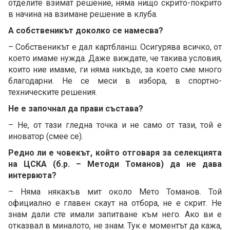
отделите взимат решение, няма нищо скрито-покрито
в начина на взимане решение в клуба.
А собственикът доколко се намесва?
– Собственикът е дал картбланш. Осигурява всичко, от
което имаме нужда. Даже виждате, че такива условия,
които ние имаме, ги няма никъде, за което сме много
благодарни. Не се меси в избора, в спортно-
техническите решения.
Не е започнал да прави състава?
– Не, от тази гледна точка и не само от тази, той е
иноватор (смее се).
Редно ли е човекът, който отговаря за селекцията
на ЦСКА (б.р. – Методи Томанов) да не дава
интервюта?
– Няма някакъв мит около Мето Томанов. Той
официално е главен скаут на отбора, не е скрит. Не
знам дали сте имали запитване към него. Ако ви е
отказвал в миналото, не знам. Тук е моментът да кажа,