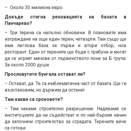
– Около 30 милиона евро.
Докъде стигна реновацията на базата в
Панчарево?
– Три терена са напълно обновени. В плановете има
изграждане на още един терен, четвърти. Там също ще
има леглова база за първи и втори отбор, нов
ресторант. Един от терените ще бъде с трибуни и могат
да се играят мачове от първенството поне за Б група.
За около 2000 души.
Прословутите бунгала остават ли?
– Остават, да. Те са емблематична част от базата. Ще ги
възстановим, но държим да останат.
Там какви са сроковете?
– Там чакаме строително разрешение. Надяваме се
институциите да ни съдействат и по най-бързия начин
да започнем строителство за сградата. Терените вече
са готови.