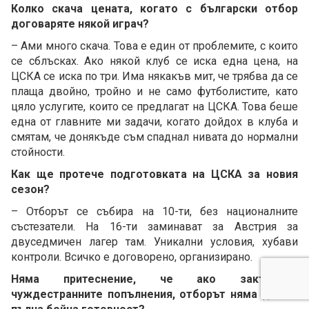
Колко скача цената, когато с български отбор
договаряте някой играч?
– Ами много скача. Това е един от проблемите, с които
се сблъсках. Ако някой клуб се иска една цена, на
ЦСКА се иска по три. Има някакъв мит, че трябва да се
плаща двойно, тройно и не само футболистите, като
цяло услугите, които се предлагат на ЦСКА. Това беше
една от главните ми задачи, когато дойдох в клуба и
смятам, че донякъде съм спаднал нивата до нормални
стойности.
Как ще протече подготовката на ЦСКА за новия
сезон?
– Отборът се събира на 10-ти, без националните
състезатели. На 16-ти заминават за Австрия за
двуседмичен лагер там. Уникални условия, хубави
контроли. Всичко е договорено, организирано.
Няма притеснение, че ако закъснеят
чуждестранните попълнения, отборът няма да е в