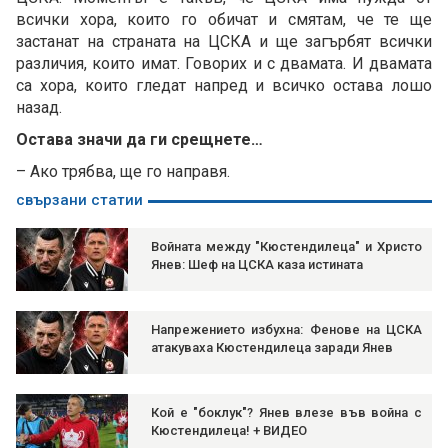
всички хора, които го обичат и смятам, че те ще
застанат на страната на ЦСКА и ще загърбят всички
различия, които имат. Говорих и с двамата. И двамата
са хора, които гледат напред и всичко остава лошо
назад.
Остава значи да ги срещнете…
– Ако трябва, ще го направя.
свързани статии
Войната между "Кюстендилеца" и Христо
Янев: Шеф на ЦСКА каза истината
Напрежението избухна: Фенове на ЦСКА
атакуваха Кюстендилеца заради Янев
Кой е "боклук"? Янев влезе във война с
Кюстендилеца! + ВИДЕО