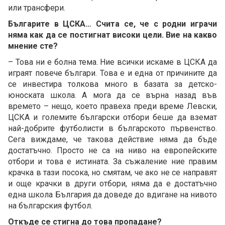
или трансфери.
Българите в ЦСКА… Счита се, че с родни играчи
няма как да се постигнат високи цели. Вие на какво
мнение сте?
– Това ни е болна тема. Ние всички искаме в ЦСКА да
играят повече българи. Това е и една от причините да
се инвестира толкова много в базата за детско-
юноската школа. А мога да се върна назад във
времето – нещо, което правеха преди време Левски,
ЦСКА и големите български отбори беше да вземат
най-добрите футболисти в българското първенство.
Сега виждаме, че такова действие няма да бъде
достатъчно. Просто не са на ниво на европейските
отбори и това е истината. За съжаление ние правим
крачка в тази посока, но смятам, че ако не се направят
и още крачки в други отбори, няма да е достатъчно
една школа България да доведе до вдигане на нивото
на българския футбол.
Откъде се стигна до това пропадане?