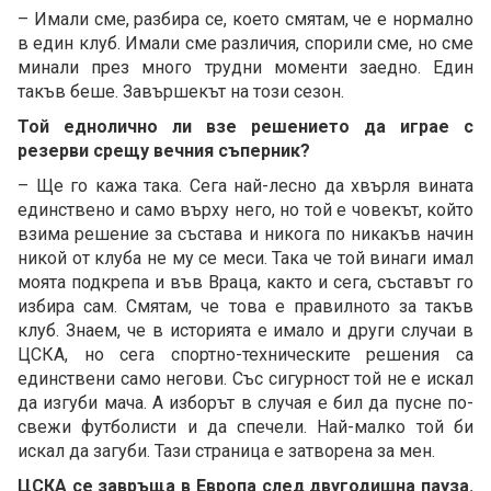
– Имали сме, разбира се, което смятам, че е нормално
в един клуб. Имали сме различия, спорили сме, но сме
минали през много трудни моменти заедно. Един
такъв беше. Завършекът на този сезон.
Той еднолично ли взе решението да играе с
резерви срещу вечния съперник?
– Ще го кажа така. Сега най-лесно да хвърля вината
единствено и само върху него, но той е човекът, който
взима решение за състава и никога по никакъв начин
никой от клуба не му се меси. Така че той винаги имал
моята подкрепа и във Враца, както и сега, съставът го
избира сам. Смятам, че това е правилното за такъв
клуб. Знаем, че в историята е имало и други случаи в
ЦСКА, но сега спортно-техническите решения са
единствени само негови. Със сигурност той не е искал
да изгуби мача. А изборът в случая е бил да пусне по-
свежи футболисти и да спечели. Най-малко той би
искал да загуби. Тази страница е затворена за мен.
ЦСКА се завръща в Европа след двугодишна пауза.