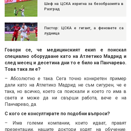
Шеф на ЦСКА изригна за безобразията в
Разград
Пастор: ЦСКА е гигант, а феновете са
лудница
Говори се, че медицинският екип е поискал
специално оборудване като на Атлетико Мадрид и
след месец и десетина дни то е било на Панчарево.
Това така ли е?
– Абсолютно е така. Сега точно конкретен пример
дали като на Атлетико Мадрид не съм сигурен, че е
така, но всичко, което са поискали и което го има в
света и може да ни свърши работа, вече е на
Панчарево, да.
С кого се консултирате по подобни въпроси?
– Има големи компании, които идват, правят
презентации, нашите доктори ходят на обучение.