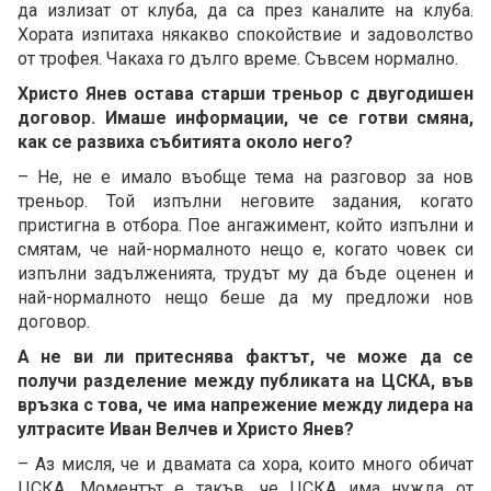
да излизат от клуба, да са през каналите на клуба.
Хората изпитаха някакво спокойствие и задоволство
от трофея. Чакаха го дълго време. Съвсем нормално.
Христо Янев остава старши треньор с двугодишен
договор. Имаше информации, че се готви смяна,
как се развиха събитията около него?
– Не, не е имало въобще тема на разговор за нов
треньор. Той изпълни неговите задания, когато
пристигна в отбора. Пое ангажимент, който изпълни и
смятам, че най-нормалното нещо е, когато човек си
изпълни задълженията, трудът му да бъде оценен и
най-нормалното нещо беше да му предложи нов
договор.
А не ви ли притеснява фактът, че може да се
получи разделение между публиката на ЦСКА, във
връзка с това, че има напрежение между лидера на
ултрасите Иван Велчев и Христо Янев?
– Аз мисля, че и двамата са хора, които много обичат
ЦСКА. Моментът е такъв, че ЦСКА има нужда от