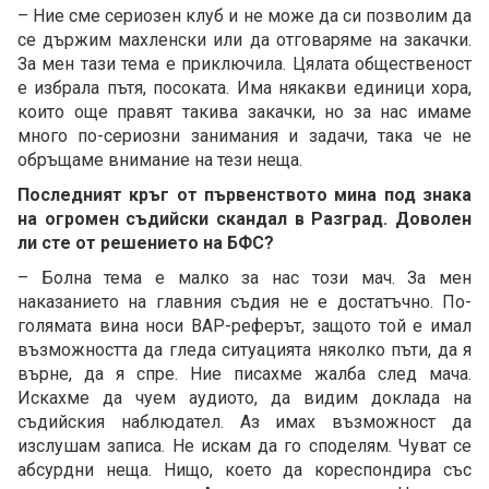
– Ние сме сериозен клуб и не може да си позволим да
се държим махленски или да отговаряме на закачки.
За мен тази тема е приключила. Цялата общественост
е избрала пътя, посоката. Има някакви единици хора,
които още правят такива закачки, но за нас имаме
много по-сериозни занимания и задачи, така че не
обръщаме внимание на тези неща.
Последният кръг от първенството мина под знака
на огромен съдийски скандал в Разград. Доволен
ли сте от решението на БФС?
– Болна тема е малко за нас този мач. За мен
наказанието на главния съдия не е достатъчно. По-
голямата вина носи ВАР-реферът, защото той е имал
възможността да гледа ситуацията няколко пъти, да я
върне, да я спре. Ние писахме жалба след мача.
Искахме да чуем аудиото, да видим доклада на
съдийския наблюдател. Аз имах възможност да
изслушам записа. Не искам да го споделям. Чуват се
абсурдни неща. Нищо, което да кореспондира със