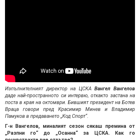
Изпълнителният директор на ЦСКА
Вангел Вангелов
даде най-пространното си интервю, откакто застана на
поста в края на октомври. Бившият президент на Ботев
Враца говори пред Красимир Минев и Владимир
Памуков в предаването „Код Спорт“.
Г-н Вангелов, миналият сезон сякаш премина от
„Разпни го“ до „Осанна“ за ЦСКА. Как го
почувствахте вие отвътре?