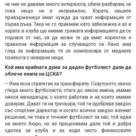
че ние не даваме много интервюта, обаче разбирам, че
това нещо не е неправилно. Хората, нашите
привърженици имат нужда да чуват информация от
първа ръка. Така че го приемам като забележка и аз и
хората в клуба ще имаме грижата информацията да се
поднася от нас, за да може те да имат коректна и
правилна информация за случващото се. Явно има
глад за информация, тя се компенсира от медиите
понякога с неверни неща.
Кой има крайната дума за даден футболист дали да
облече екипа на ЦСКА?
– Има ясна стратегия за трансферите. Скаутското звено
гледа много футболисти, стига до някои имена, имаме
някои мениджъри, с които работим и на които имаме
доверие. Дават ги на треньора, той ги одобрява заедно
със спортния директор и когато всички заедно вземат
решение, че това е точният футболист за нас, той идва
на моето бюро, но аз преценявам дали той е добра
сделка за клуба и аз водя чисто финансовите