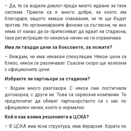
– Да, те са водили диалог преди моето идване за тази
система. Приели са я много добре, за което им
благодаря, защото имаше очаквания, че те ще бъдат
против. Но организираните фенове са съгласни, че ако
няма от какво да се притесняват да идват на стадиона,
тази регистрация по никакъв начин не ги ограничава.
Има ли твърди цени за боксовете, за ложите?
– Виждам, че има някакви спекулации. Някои цени са
близо, някои се различават. Съвсем скоро ще излезем
с официалните цени.
Избрахте ли партньори за стадиона?
– Водим много разговори. С някои сме постигнали
договорка, с други не. Това са сериозни компании. Те
предпочитат да обявят партньорството си с нас по
официален начин, което е нормално.
Кой и как взима решенията в ЦСКА?
– В ЦСКА има ясна структура, има йерархия. Хората по