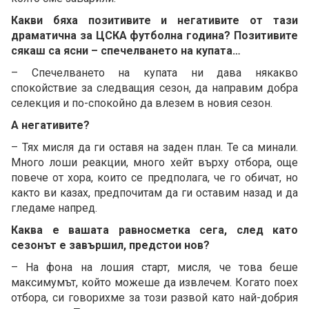
Какви бяха позитивите и негативите от тази
драматична за ЦСКА футболна година? Позитивите
сякаш са ясни – спечелването на купата…
– Спечелването на купата ни дава някакво
спокойствие за следващия сезон, да направим добра
селекция и по-спокойно да влезем в новия сезон.
А негативите?
– Тях мисля да ги оставя на заден план. Те са минали.
Много лоши реакции, много хейт върху отбора, още
повече от хора, които се предполага, че го обичат, но
както ви казах, предпочитам да ги оставим назад и да
гледаме напред.
Каква е вашата равносметка сега, след като
сезонът е завършил, предстои нов?
– На фона на лошия старт, мисля, че това беше
максимумът, който можеше да извлечем. Когато поех
отбора, си говорихме за този развой като най-добрия