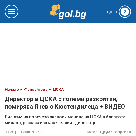
2
ДНЕС
Начало
Фенсайтове
ЦСКА
Директор в ЦСКА с големи разкрития,
помирява Янев с Кюстендилеца + ВИДЕО
Бил съм на повечето знакови мачове на ЦСКА в близкото
минало, разказа изпълнителният директор
11:30 | 10 юни 2026 г.
автор:
Друми Георгиев