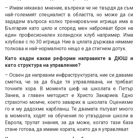
– Имам някакво мнение, въпреки че не твърдя да съм
най-големият специалист в областта, но може да си
зададем въпроса колко тренировъчни игрища има в
България като цяло и според мен наброяват броя на
един професионален холандски клуб например. Има
клубове с по 30 игрища. Ние в цялата държава нямаме
толкова и най-нормалното нещо е да стигнем дотук.
Като кадри какви реформи направихте в ДЮШ и
като структура на управление?
– Освен да направим инфраструктурата, ние си даваме
сметка, че за да бъде тя управлявана, ни трябват
точните хора. В момента шеф на школата е Петър
Занев, а главен методист е Христо Закариев. Едно
страхотно момче, което заварих в школата. Оценихме
го и му дадохме карбланш. Те двамата пътуват много
в момента, ходят на обучения по утвърдени школи в
Европа, трупат знания, за да може, когато тази база
стане готова, да имаме хората, които да я управляват.