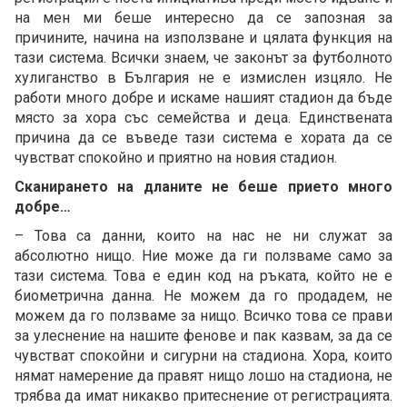
на мен ми беше интересно да се запозная за
причините, начина на използване и цялата функция на
тази система. Всички знаем, че законът за футболното
хулиганство в България не е измислен изцяло. Не
работи много добре и искаме нашият стадион да бъде
място за хора със семейства и деца. Единствената
причина да се въведе тази система е хората да се
чувстват спокойно и приятно на новия стадион.
Сканирането на дланите не беше прието много
добре…
– Това са данни, които на нас не ни служат за
абсолютно нищо. Ние може да ги ползваме само за
тази система. Това е един код на ръката, който не е
биометрична данна. Не можем да го продадем, не
можем да го ползваме за нищо. Всичко това се прави
за улеснение на нашите фенове и пак казвам, за да се
чувстват спокойни и сигурни на стадиона. Хора, които
нямат намерение да правят нищо лошо на стадиона, не
трябва да имат никакво притеснение от регистрацията.