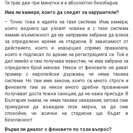
Тя трае две-три минутки и е абсолютно безобидна.
Има ли камери, които да следят за нарушители?
– Точно това е идеята на тази система. Има камери,
които веднага ще уловят човека и с тази система
имаме възможност да му направим забрана да влиза
за определено време на стадиона. В зависимост от
действието, което е извършил спрямо правилата,
които е подписал по време на регистрацията си. Той е
дал имейл и там получава известие, че има забрана за
определен брой мачове. Някои от феновете ни дават
пример с европейски държави, че няма такива
системи. Но там има закони, които са много строги и
феновете там за някои много дребни провинения
получават доста тежки санкции, да не кажа присъди. В
България знаем, че няма такива наказания, затова сме
принудени да въведем тези мерки, за да сме
спокойни, че всички на стадиона ще бъдат в
безопасност.
Върви ли диалог с феновете по този въпрос?