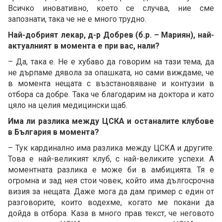
Всичко иновативно, което се случва, ние сме
запознати, така че не е много трудно.
Най-добрият лекар, д-р Добрев (б.р. – Мариян), най-
актуалният в момента е при вас, нали?
– Да, така е. Не е хубаво да говорим на тази тема, да
не дърпаме дявола за опашката, но сами виждаме, че
в момента нещата с възстановяване и контузии в
отбора са добре. Така че благодарим на доктора и като
цяло на целия медицински щаб.
Има ли разлика между ЦСКА и останалите клубове
в България в момента?
– Тук кардинално има разлика между ЦСКА и другите.
Това е най-великият клуб, с най-великите успехи. А
моментната разлика е може би в амбицията. Тя е
огромна и зад нея стои човек, който има дългосрочна
визия за нещата. Даже мога да дам пример с един от
разговорите, които водехме, когато ме покани да
дойда в отбора. Каза в много прав текст, че неговото