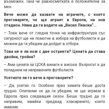
възможен. Така че равносметката е положителна за
мен.
Вече може да казвате на играчите, с които
преговаряте, че ще играят в Европа, на нов
стадион. Няма да ги водите на „Васил Левски“…
– Това вече от гледна точка на инфраструктура със
сигурност ще ни помогне в избора на футболисти и да
можем да ги убедим да дойдат в отбора.
Това не е ли нож с две остриета? Цената да става
двойна, тройна?
– Ами цената за ЦСКА винаги е висока. Въпросът е да
попаднем на направените футболисти.
Усетихте ли го вече в преговорите?
– Да, усетих го. Особено през зимата беше доста
трудно. Опитахме се да ги убедим, че ще играем в
Европа през следващия сезон. Беше трудно да го
направим, имайки предвид класирането, което
имахме.