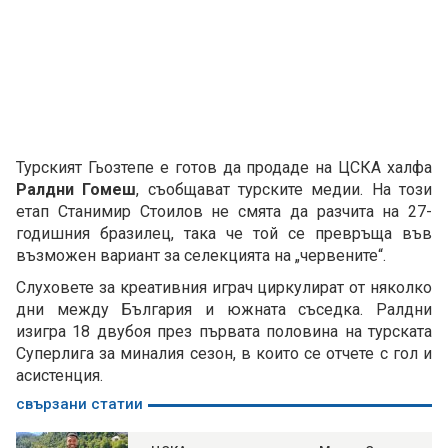
Турският Гьозтепе е готов да продаде на ЦСКА халфа
Ралдни Гомеш
, съобщават турските медии. На този
етап Станимир Стоилов не смята да разчита на 27-
годишния бразилец, така че той се превръща във
възможен вариант за селекцията на „червените“.
Слуховете за креативния играч циркулират от няколко
дни между България и южната съседка. Ралдни
изигра 18 двубоя през първата половина на турската
Суперлига за миналия сезон, в които се отчете с гол и
асистенция.
свързани статии