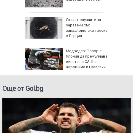
още са в
За
Скачат случаите на
иха
заразени със
зраел не
западнонилска треска
в Гърция
Медведев: Позор е
твата с
Япония да премълчава
на
вината на САЩ за
ани,
Хирошима и Нагасаки
на
Още от Gol.bg