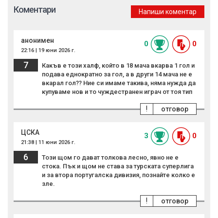
Коментари
Напиши коментар
анонимен
0
0
22:16 | 19 юни 2026 г.
7
Какъв е този халф, който в 18 мача вкарва 1 гол и
подава еднократно за гол, а в други 14 мача не е
вкарал гол?? Ние си имаме такива, няма нужда да
купуваме нов и то чуждестранен играч от тоя тип
!
отговор
ЦСКА
3
0
21:38 | 11 юни 2026 г.
6
Този щом го дават толкова лесно, явно не е
стока. Пък и щом не става за турската суперлига
и за втора португалска дивизия, познайте колко е
зле.
!
отговор