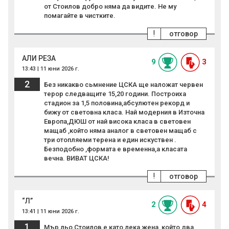
от Стоилов добро няма да видите. Не му
помагайте в чистките.
!
отговор
АЛИ РЕЗА
9
3
13:43 | 11 юни 2026 г.
2
Без никакво сьмнение ЦСКА ще наложат червен
терор следващите 15,20 години. Построиха
стадион за 1,5 половина,абсулютен рекорд и
бижу от световна класа. Най модерния в Източна
Европа,ДЮШ от най висока класа в световен
мащаб ,който няма аналог в световен мащаб с
три отопляеми терена и един искуствен .
Безподобно ,формата е временна,а класата
вечна. ВИВАТ ЦСКА!
!
отговор
“Л”
2
4
13:41 | 11 юни 2026 г.
1
Мър льо Стоилов е като лека жена, който два