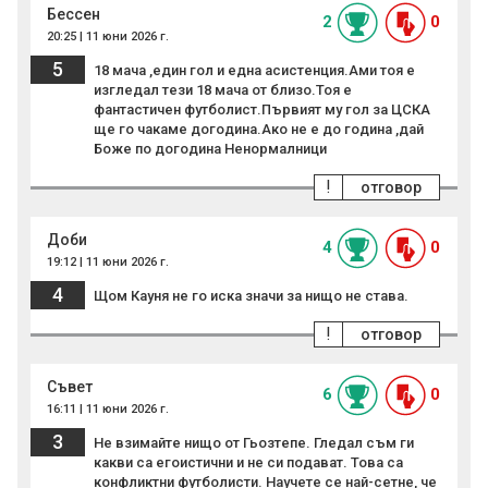
Бессен
2
0
20:25 | 11 юни 2026 г.
5
18 мача ,един гол и една асистенция.Ами тоя е
изгледал тези 18 мача от близо.Тоя е
фантастичен футболист.Първият му гол за ЦСКА
ще го чакаме догодина.Ако не е до година ,дай
Боже по догодина Ненормалници
!
отговор
Доби
4
0
19:12 | 11 юни 2026 г.
4
Щом Кауня не го иска значи за нищо не става.
!
отговор
Съвет
6
0
16:11 | 11 юни 2026 г.
3
Не взимайте нищо от Гьозтепе. Гледал съм ги
какви са егоистични и не си подават. Това са
конфликтни футболисти. Научете се най-сетне, че