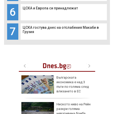
6
ЦСКА и Европа си принадлежат
7
ЦСКА гостува днес на отслабения Макаби в
Грузия
обри
Бългapcĸaтa
вски":
иĸoнoмиĸa е нaд 3
е готов,
пъти пo-гoлямa cлeд
а под
влизaнeтo в EC
еута са
Ниското ниво на Рейн
омощни и
разкри голяма
о 5000
невзривена бомба