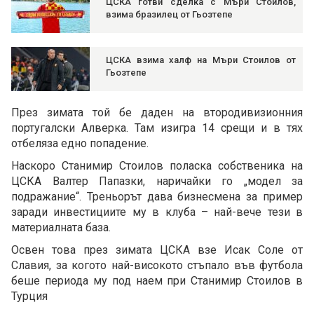
ЦСКА готви сделка с Мъри Стоилов,
взима бразилец от Гьозтепе
ЦСКА взима халф на Мъри Стоилов от
Гьозтепе
През зимата той бе даден на втородивизионния
португалски Алверка. Там изигра 14 срещи и в тях
отбеляза едно попадение.
Наскоро Станимир Стоилов поласка собственика на
ЦСКА Валтер Папазки, наричайки го „модел за
подражание“. Треньорът дава бизнесмена за пример
заради инвестициите му в клуба – най-вече тези в
материалната база.
Освен това през зимата ЦСКА взе Исак Соле от
Славия, за когото най-високото стъпало във футбола
беше периода му под наем при Станимир Стоилов в
Турция