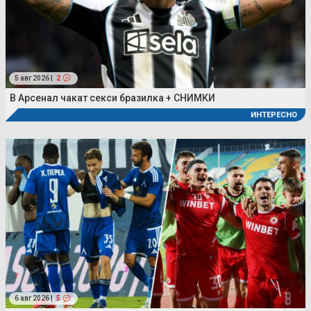
5 авг 2026 |
2
В Арсенал чакат секси бразилка + СНИМКИ
ИНТЕРЕСНО
6 авг 2026 |
5