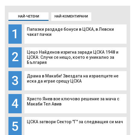
НАЙ-ЧЕТЕНИ
НАЙ-КОМЕНТИРАНИ
1
Папазки раздаде бонуси в ЦСКА, в Левски
чакат пачки
2
Цецо Найденов изригна заради ЦСКА 1948 и
ЦСКА: Случи се нещо, което е уникално за
България
3
Драма в Макаби! Звездата на израелците не
иска да играе срещу ЦСКА
4
Христо Янев взе ключово решение за мача с
Макаби Тел Авив
5
ЦСКА затвори Сектор "Г" за следващия си мач