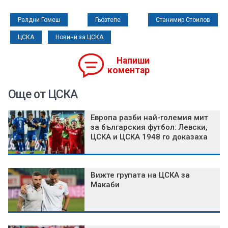
Ралдни Гомеш
Гьозтепе
Станимир Стоилов
ЦСКА
Новини за ЦСКА
Напиши
коментар
Още от ЦСКА
Европа разби най-големия мит
за българския футбол: Левски,
ЦСКА и ЦСКА 1948 го доказаха
Вижте групата на ЦСКА за
Макаби