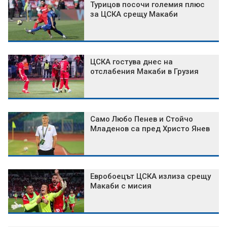
Турицов посочи големия плюс
за ЦСКА срещу Макаби
ЦСКА гостува днес на
отслабения Макаби в Грузия
Само Любо Пенев и Стойчо
Младенов са пред Христо Янев
Евробоецът ЦСКА излиза срещу
Макаби с мисия