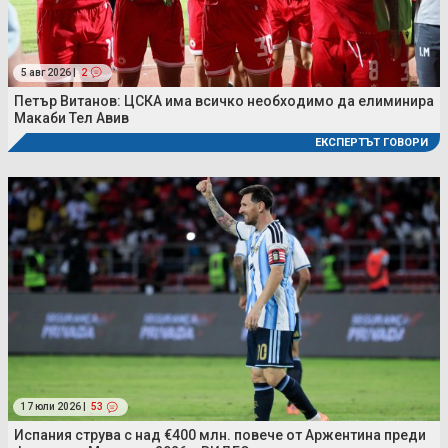
5 авг 2026 |
2
Петър Витанов: ЦСКА има всичко необходимо да елиминира
Макаби Тел Авив
ЕКСПЕРТЪТ ГОВОРИ
17 юли 2026 |
53
Испания струва с над €400 млн. повече от Аржентина преди