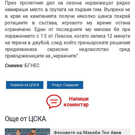
През пролетния дял на сезона норвежецът рядко
намираше място в групата на първия тим. Въпреки че
в края на кампанията получи няколко шанса покрай
ротациите в състава, игровото му време остана
ограничено. Един от последните му мачове бе при
поражението с 1:3 от Левски, когато записа 12 минути
на терена в двубой, след който треньорските решения
предизвикаха сериозно недоволство сред
привържениците на „червените“.
Снимка:
БГНЕС
Новини за ЦСКА
Улаус Скаршем
Напиши
коментар
Още от ЦСКА
Феновете на Макаби Тел Авив