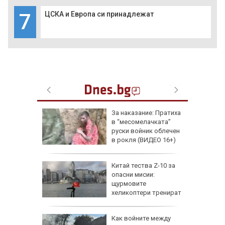
7
ЦСКА и Европа си принадлежат
еги: Как
За наказание: Пратиха
в “месомелачката”
да
руски войник облечен
 хората?
в рокля (ВИДЕО 16+)
Китай тества Z-10 за
опасни мисии:
щурмовите
хеликоптери тренират
полети под радара
Как войните между