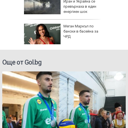
Иран и Украйна се
превърнаха в един
енергиен шок
о се
Меган Маркъл по
кво
бански в басейна за
оти
ЧРД
Още от Gol.bg