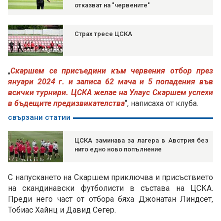
отказват на "червените"
Страх тресе ЦСКА
„
Скаршем се присъедини към червения отбор през
януари 2024 г. и записа 62 мача и 5 попадения във
всички турнири. ЦСКА желае на Улаус Скаршем успехи
в бъдещите предизвикателства
“, написаха от клуба.
свързани статии
ЦСКА заминава за лагера в Австрия без
нито едно ново попълнение
С напускането на Скаршем приключва и присъствието
на скандинавски футболисти в състава на ЦСКА.
Преди него част от отбора бяха Джонатан Линдсет,
Тобиас Хайнц и Давид Сегер.