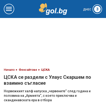
3
ДНЕС
Начало
Фенсайтове
ЦСКА
ЦСКА се раздели с Улаус Скаршем по
взаимно съгласие
Норвежкият халф напуска „червените“ след година и
половина на „Армията“, с което приключва и
скандинавската ера в отбора