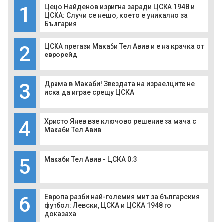
1
Цецо Найденов изригна заради ЦСКА 1948 и
ЦСКА: Случи се нещо, което е уникално за
България
2
ЦСКА прегази Макаби Тел Авив и е на крачка от
еврорейд
3
Драма в Макаби! Звездата на израелците не
иска да играе срещу ЦСКА
4
Христо Янев взе ключово решение за мача с
Макаби Тел Авив
5
Макаби Тел Авив - ЦСКА 0:3
6
Европа разби най-големия мит за българския
футбол: Левски, ЦСКА и ЦСКА 1948 го
доказаха