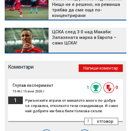
Нищо не е решено, на реванша
трябва да сме още по-
концентрирани
ЦСКА след 3:0 над Макаби:
Запазената марка в Европа –
само ЦСКА!
Коментари
Напиши коментар
Глупав експеримент
1
0
15:46 | 15 юни 2026 г.
1
Румънските играчи от миналото много по-добре
се справяха, отколкото тези скандинавци. И само
най-добрите им биха били толкова скъпи.
!
отговор