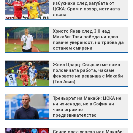
избухнаха след загубата от
ЦСКА: Срам и позор, истината
лъсна
Христо Янев след 3:0 над
Макаби: Тази победа ни дава
повече увереност, но трябва да
останем смирени
Жоел Цварц: Свършихме само
половината работа, чакаме
феновете на реванша с Макаби
(Тел Авив)
Треньорът на Макаби: ЦСКА не
ни изненада, но в София ни
чака огромно
предизвикателство
Сенси след успеха над Макаби: