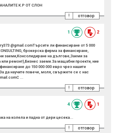
АНАЛИТЕ К.Р ОТ СЛОН
!
отговор
1
2
rry373 @gmail.comТърсите ли финансиране от 5 000
 CONSULTING, брокерска фирма за финансиране,
ни заеми,Консолидиране на дългове,Заеми за
 или ремонт),Бизнес заеми.За мащабни проекти, ние
финансиране до 150 000 000 евро чрез нашите
а да научите повече, моля, свържете се с нас
mail.comС ...
!
отговор
4
1
ичка на колела и падна от дери цесека...
!
отговор