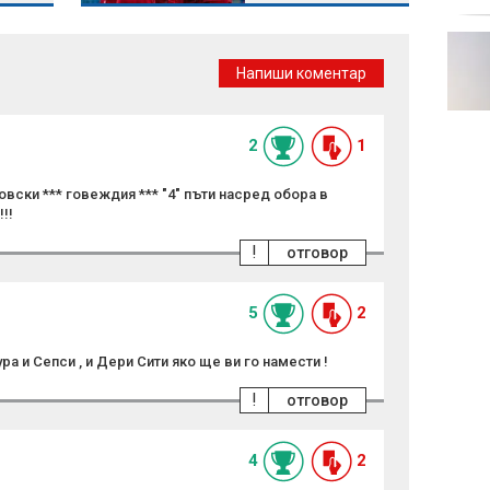
МВнР предупреди
българите: Не
Напиши коментар
пътувайте до Куба
2
1
овски *** говеждия *** "4" пъти насред обора в
!!
!
отговор
5
2
ра и Сепси , и Дери Сити яко ще ви го намести !
!
отговор
4
2