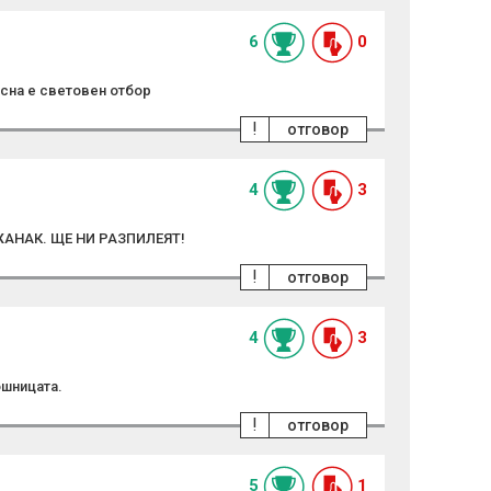
6
0
сна е световен отбор
!
отговор
4
3
АНАК. ЩЕ НИ РАЗПИЛЕЯТ!
!
отговор
4
3
ошницата.
!
отговор
5
1