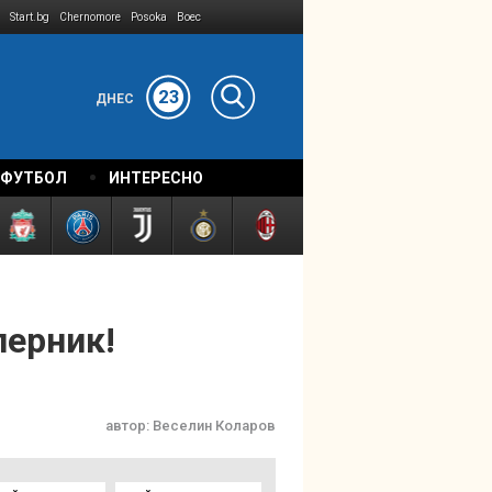
Start.bg
Chernomore
Posoka
Boec
23
ДНЕС
 ФУТБОЛ
ИНТЕРЕСНО
перник!
автор:
Веселин Коларов