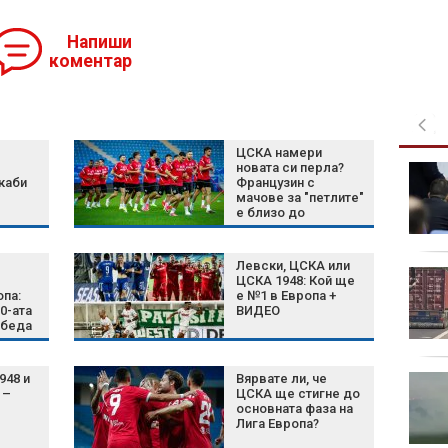
Напиши
коментар
ЦСКА намери
новата си перла?
Криминален психолог
каби
Французин с
за убийството в
мачове за "петлите"
Пловдив: Действали
е близо до
са като глутница,
"червените"
жертвата е била обезличена
Левски, ЦСКА или
Стрелецът от
ЦСКА 1948: Кой ще
училището в Тайланд
опа:
е №1 в Европа +
20-ата
ВИДЕО
първо убил баба си и
обеда
дядо си (ВИДЕО)
“ като
948 и
Вярвате ли, че
Експерт: Печалбата,
 –
ЦСКА ще стигне до
която реализира АЕЦ
основната фаза на
"Козлодуй", е обидно
Лига Европа?
ниска