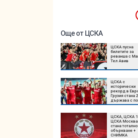
Още от ЦСКА
ЦСКА пусна
билетите за
реванша с Ма
Тел Авив
ЦСКА с
исторически
рекорд в Евр
Грузия стана 
държава с п
на „червените
гост
ЦСКА, ЦСКА 1
ЦСКА Москва
стана тотално
объркване +
СНИМКА