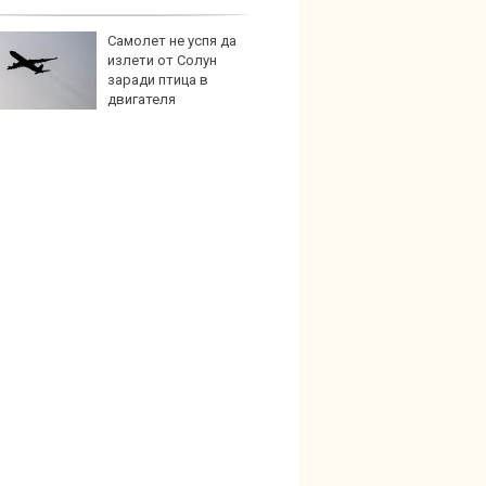
Самолет не успя да
Пет с
излети от Солун
Mazda
заради птица в
двигателя