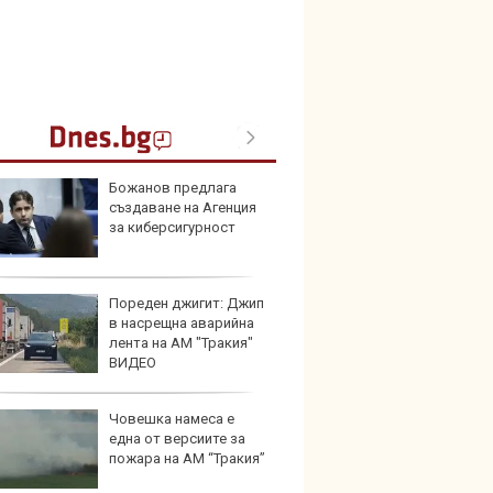
Божанов предлага
Франц
създаване на Агенция
антир
за киберсигурност
глоби
Пореден джигит: Джип
Най-д
в насрещна аварийна
света
лента на АМ "Тракия"
новите
ВИДЕО
GranCa
Човешка намеса е
Toyot
една от версиите за
инвес
пожара на АМ “Тракия”
хибри