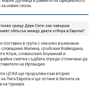
 Марек Дупница в рамките на официалното
 за новия сезон.
тново срещу Дери Сити: как завърши
ният сблъсък между двата отбора в Европа?
 поставен в група с няколко възможни
о словашкия Жилина, сръбския Войводина,
тя Клуж, словенския Алуминий и
крайна сметка съдбата отреди столичани да
ставителя на Ирландия.
ити ЦСКА ще продължи към втория
на Лига Европа и ще остане в битката за
а на турнира.