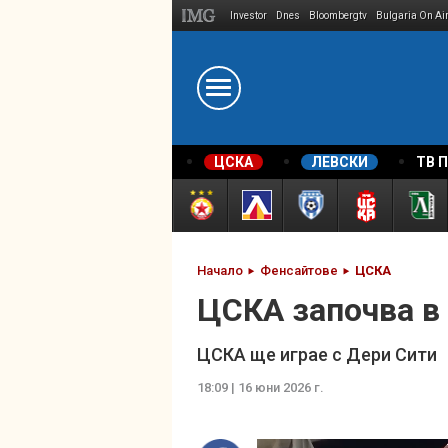
Investor
Dnes
Bloombergtv
Bulgaria On Ai
Megavselena.bg
ЦСКА
ЛЕВСКИ
ТВ 
Начало
Фенсайтове
ЦСКА
ЦСКА започва в
ЦСКА ще играе с Дери Сити
18:09 | 16 юни 2026 г.