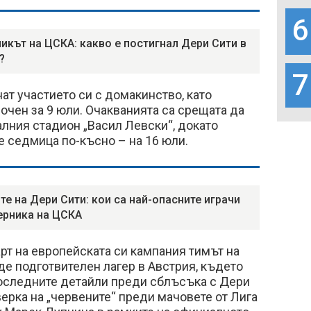
6
икът на ЦСКА: какво е постигнал Дери Сити в
?
7
ат участието си с домакинство, като
очен за 9 юли. Очакванията са срещата да
лния стадион „Васил Левски“, докато
 седмица по-късно – на 16 юли.
те на Дери Сити: кои са най-опасните играчи
ерника на ЦСКА
т на европейската си кампания тимът на
е подготвителен лагер в Австрия, където
оследните детайли преди сблъсъка с Дери
ерка на „червените“ преди мачовете от Лига