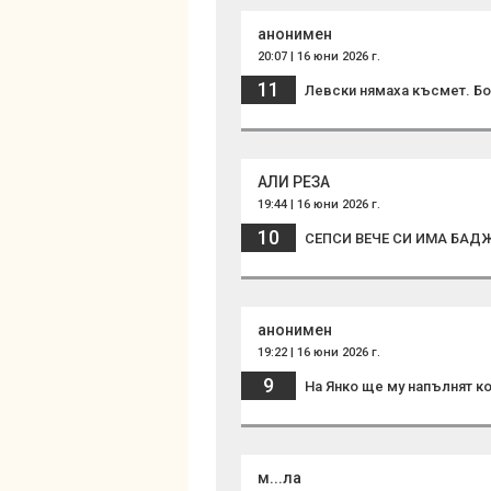
анонимен
20:07 | 16 юни 2026 г.
11
Левски нямаха късмет. Бо
АЛИ РЕЗА
19:44 | 16 юни 2026 г.
10
СЕПСИ ВЕЧЕ СИ ИМА БАДЖ
анонимен
19:22 | 16 юни 2026 г.
9
На Янко ще му напълнят к
м...ла