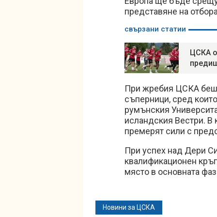
Европа ще бъде срещу
представяне на отбора
свързани статии
ЦСКА о
предиш
При жребия ЦСКА беше
съперници, сред коит
румънския Университа
исландския Вестри. В 
премерят сили с пред
При успех над Дери С
квалификационен кръг 
място в основната фаз
Новини за ЦСКА