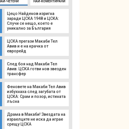
НАЙ-ЧЕТЕНИ
НАЙ-КОМЕНТИРАНИ
Цецо Найденов изригна
заради ЦСКА 1948 и ЦСКА:
Случи се нещо, което е
уникално за България
ЦСКА прегази Макаби Тел
Авив и е на крачка от
еврорейд
След боя над Макаби Тел
Авив: ЦСКА готви нов звезден
трансфер
Феновете на Макаби Тел Авив
избухнаха след загубата от
ЦСКА: Срам и позор, истината
лъсна
Драма в Макаби! Звездата на
израелците не иска да играе
срещу ЦСКА