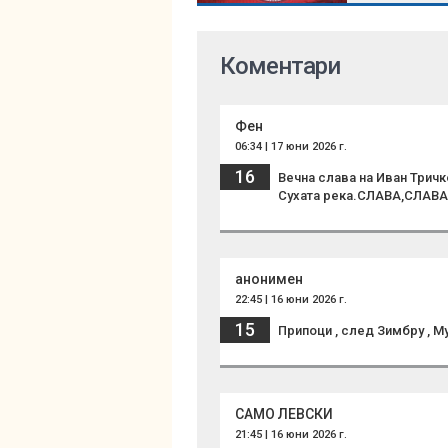
Коментари
Фен
06:34 | 17 юни 2026 г.
16
Вечна слава на Иван Тричк
Сухата река.СЛАВА,СЛАВА!
анонимен
22:45 | 16 юни 2026 г.
15
Припоци , след Зимбру , Му
САМО ЛЕВСКИ
21:45 | 16 юни 2026 г.