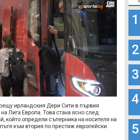
1
2
3
Loaded
:
4
70.94%
рещу ирландския Дери Сити в първия
на Лига Европа. Това стана ясно след
й, който определи съперника на носителя на
5
 пътя към втория по престиж европейски