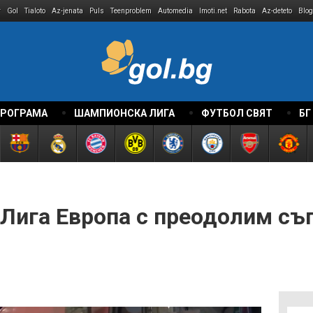
r
Gol
Tialoto
Az-jenata
Puls
Teenproblem
Automedia
Imoti.net
Rabota
Az-deteto
Blog
ПРОГРАМА
ШАМПИОНСКА ЛИГА
ФУТБОЛ СВЯТ
БГ
 Лига Европа с преодолим съ