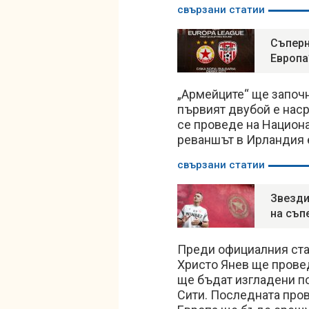
свързани статии
Съперн
Европа
„Армейците“ ще започн
първият двубой е наср
се проведе на Национа
реваншът в Ирландия е
свързани статии
Звезди
на съп
Преди официалния стар
Христо Янев ще провед
ще бъдат изгладени п
Сити. Последната пров