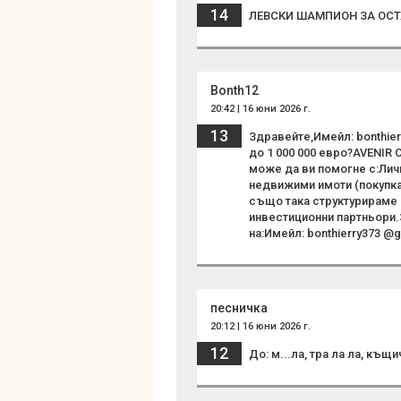
14
ЛЕВСКИ ШАМПИОН ЗА ОСТ
Bonth12
20:42 | 16 юни 2026 г.
13
Здравейте,Имейл: bonthie
до 1 000 000 евро?AVENIR
може да ви помогне с:Лич
недвижими имоти (покупка
също така структурираме 
инвестиционни партньори.З
на:Имейл: bonthierry373 @g
песничка
20:12 | 16 юни 2026 г.
12
До: м...ла, тра ла ла, къщ