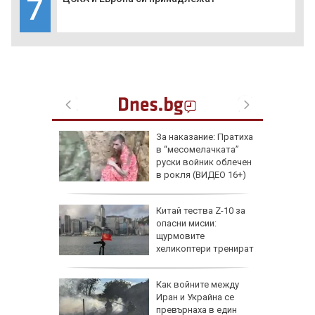
7
еги: Как
За наказание: Пратиха
в “месомелачката”
да
руски войник облечен
 хората?
в рокля (ВИДЕО 16+)
Китай тества Z-10 за
опасни мисии:
щурмовите
хеликоптери тренират
полети под радара
Как войните между
Иран и Украйна се
превърнаха в един