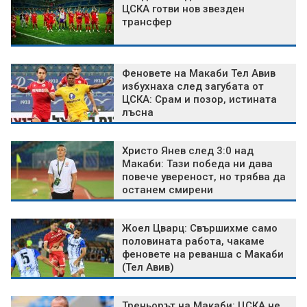
ЦСКА готви нов звезден
трансфер
Феновете на Макаби Тел Авив
избухнаха след загубата от
ЦСКА: Срам и позор, истината
лъсна
Христо Янев след 3:0 над
Макаби: Тази победа ни дава
повече увереност, но трябва да
останем смирени
Жоел Цварц: Свършихме само
половината работа, чакаме
феновете на реванша с Макаби
(Тел Авив)
Треньорът на Макаби: ЦСКА не