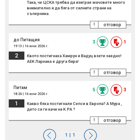
Така, че ЦСКА трябва да изиграе мачовете много
внимателно и да бяга от силните страни на
съперника.
!
отговор
до Питащия
3
1
19:13 | 16 юни 2026 г.
2
Квото постигнаха Хамрун и Вадуц взети заедно!
АЕК Ларнака е друга бира!
!
отговор
Питам
5
3
18:26 | 16 юни 2026 г.
1
Какво бяха постигнали Сепси в Европа? А Мура ,
дето си ги качи на К.РА ?
!
отговор