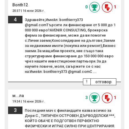
Bonth12
0
1
20:37 | 16 юни 2026 г.
4
Здравейте,Имейл: bonthierry373
@gmail.comТърсите ли финансиране от 5 000 до 1
000 000 евро?AVENIR CONSULTING, брокерска
фирма за финансиране, може да ви помогне
с:Лични заеми,Консолидиране на дългове,Заеми
за недвижими имоти (покупка или ремонт),Бизнес
заеми.За мащабни проекти, ние също така
структурираме финансиране до 150 000 000 евро
чрез нашите инвестиционни партньори.За да
научите повече, моля, свържете се с нас
на:Имейл: bonthierry373 @gmail.comС ...
!
отговор
м...ла
3
1
19:34 | 16 юни 2026 г.
3
Последния мач с финландците казва всичко за
Дери С., ТИПИЧЕН ОСТРОВЕН ДЪРВОДЕЛСКИ ***,
КОЙТО ОБАЧЕ Е ПОДГОТВЕН ПЕРФЕКТНО
ФИЗИЧЕСКИ И ИГРАЕ СИЛНО ПРИ ЦЕНТРИРАНИЯ.