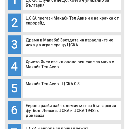
ЦСКА: Случи се нещо, което е уникално за
България
2
ЦСКА прегази Макаби Тел Авив и е на крачка от
еврорейд
3
Драма в Макаби! Звездата на израелците не
иска да играе срещу ЦСКА
4
Христо Янев взе ключово решение за мача с
Макаби Тел Авив
5
Макаби Тел Авив - ЦСКА 0:3
6
Европа разби най-големия мит за българския
футбол: Левски, ЦСКА и ЦСКА 1948 го
доказаха
ЦСКА и Европа си принадлежат