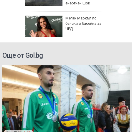
енергиен шок
о се
Меган Маркъл по
кво
бански в басейна за
оти
ЧРД
Още от Gol.bg