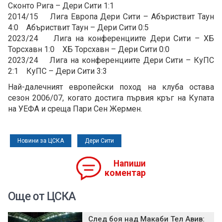
Сконто Рига – Дери Сити 1:1
2014/15 Лига Европа Дери Сити – Абъриствит Таун
4:0 Абъриствит Таун – Дери Сити 0:5
2023/24 Лига на конференциите Дери Сити – ХБ
Торсхавн 1:0 ХБ Торсхавн – Дери Сити 0:0
2023/24 Лига на конференциите Дери Сити – КуПС
2:1 КуПС – Дери Сити 3:3
Най-далечният европейски поход на клуба остава
сезон 2006/07, когато достига първия кръг на Купата
на УЕФА и среща Пари Сен Жермен.
Новини за ЦСКА
Дери Сити
Напиши
коментар
Още от ЦСКА
След боя над Макаби Тел Авив: