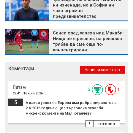
ни изненада, но в София ни
чака огромно
предизвикателство
Сенси след успеха над Макаби:
Нищо не е решено, на реванша
трябва да сме още по-
концентрирани
Коментари
Напиши коментар
Питам
3
1
22:41 | 16 юни 2026 г.
5
А какви успехи в Европа има ребрандираното на
2.6.2016 година с цел търговска печалба
микренско менте на Малчоганчев?
!
отговор