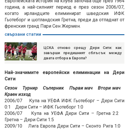
Европейската история на клуба започва още през 1964
година, а най-силният период е през сезон 2006/07,
когато ирландците елиминират шведския ИФК
Гьотеборг и шотландския Гретна, преди да отпаднат от
френския гранд Пари Сен Жермен.
свързани статии
ЦСКА отново срещу Дери Сити: как
завърши предишният сблъсък между
двата отбора в Европа?
Най-значимите европейски елиминации на Дери
Сити
Сезон Турнир Съперник Първи мач Втори мач
Краен изход
2006/07 Купа на УЕФА ИФК Гьотеборг – Дери Сити
0:1 Дери Сити – ИФК Гьотеборг 1:0
2006/07 Купа на УЕФА Дери Сити – Гретна 2:2
Гретна – Дери Сити 1:5
2009/10 Лига Европа Дери Сити – Сконто Рига 1:0