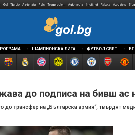
r
Gol
Tialoto
Az-jenata
Puls
Teenproblem
Automedia
Imoti.net
Rabota
Az-deteto
Blog
ПРОГРАМА
ШАМПИОНСКА ЛИГА
ФУТБОЛ СВЯТ
БГ
жава до подписа на бивш ас 
зо до трансфер на „Българска армия“, твърдят мед