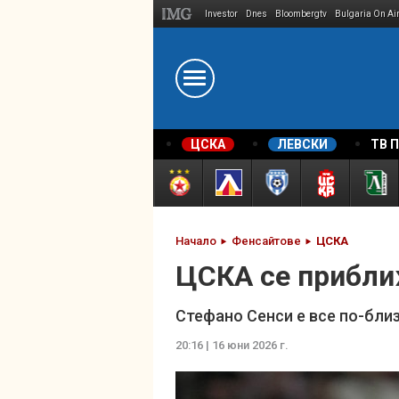
Investor
Dnes
Bloombergtv
Bulgaria On Ai
Megavselena.bg
ЦСКА
ЛЕВСКИ
ТВ 
Начало
Фенсайтове
ЦСКА
ЦСКА се прибли
Стефано Сенси е все по-бли
20:16 | 16 юни 2026 г.