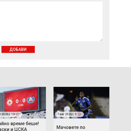
ДОБАВИ
г 2026 |
10
7 авг 2026 |
9
айно време беше!
Мачовете по
вски и ЦСКА