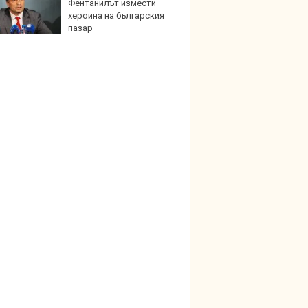
Фентанилът измести
Tesla 
хероина на българския
разпа
пазар
окачв