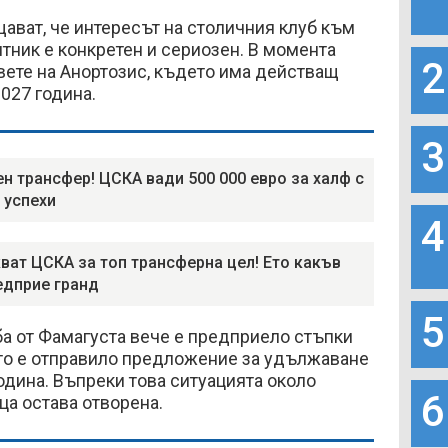
ават, че интересът на столичния клуб към
ник е конкретен и сериозен. В момента
2
вете на Анортозис, където има действащ
2027 година.
3
н трансфер! ЦСКА вади 500 000 евро за халф с
 успехи
4
ват ЦСКА за топ трансферна цел! Ето какъв
едприе гранд
5
а от Фамагуста вече е предприело стъпки
ато е отправило предложение за удължаване
година. Въпреки това ситуацията около
6
а остава отворена.