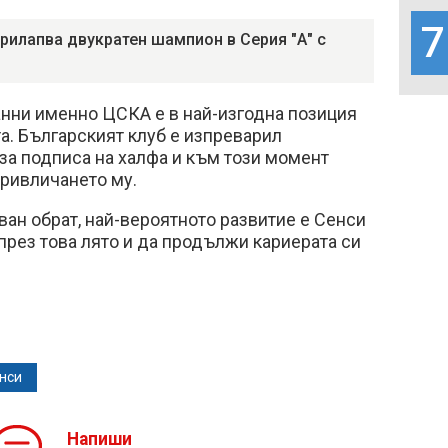
7
рилапва двукратен шампион в Серия "А" с
нни именно ЦСКА е в най-изгодна позиция
а. Българският клуб е изпреварил
за подписа на халфа и към този момент
привличането му.
ван обрат, най-вероятното развитие е Сенси
през това лято и да продължи кариерата си
нси
Напиши