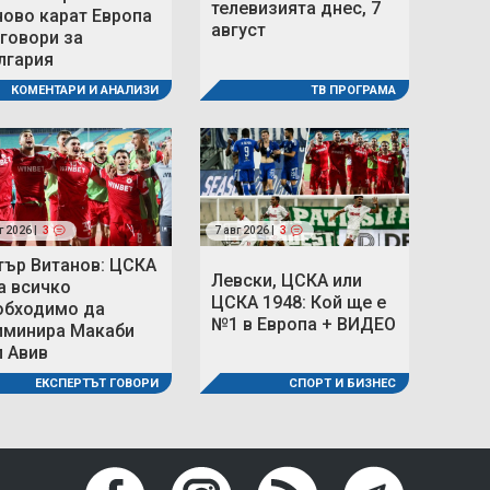
телевизията днес, 7
ново карат Европа
август
 говори за
лгария
ТВ ПРОГРАМА
КОМЕНТАРИ И АНАЛИЗИ
г 2026 |
3
7 авг 2026 |
3
тър Витанов: ЦСКА
Левски, ЦСКА или
а всичко
ЦСКА 1948: Кой ще е
обходимо да
№1 в Европа + ВИДЕО
иминира Макаби
л Авив
СПОРТ И БИЗНЕС
ЕКСПЕРТЪТ ГОВОРИ