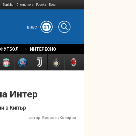
Start.bg
Chernomore
Posoka
Boec
21
ДНЕС
 ФУТБОЛ
ИНТЕРЕСНО
на Интер
ии в Кипър
автор:
Веселин Коларов