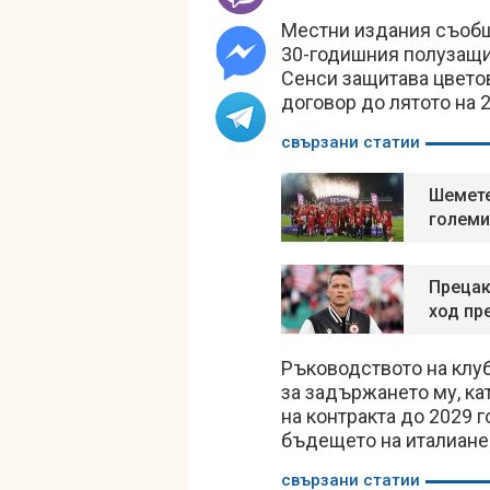
Местни издания съобщ
30-годишния полузащит
Сенси защитава цвето
договор до лятото на 
свързани статии
Шемете
големи
Прецак
ход пр
Ръководството на клуб
за задържането му, к
на контракта до 2029 
бъдещето на италианец
свързани статии