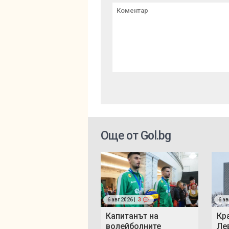
Още от Gol.bg
6 авг 2026 |
3
6 ав
Капитанът на
Кр
волейболните
Ле