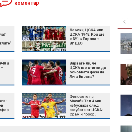
коментар
Левски, ЦСКА или
ла?
ЦСКА 1948: Кой ще
Магнитна буря
е №1 в Европа +
връхлита Земята през
тлите"
ВИДЕО
уикенда, ще продължи
поне два дни
948 и
Вярвате ли, че
Ужасяващи СНИМКИ
 –
ЦСКА ще стигне до
след кървавия
основната фаза на
Лига Европа?
атентат край Дамаск
Феновете на
Украйна продължава с
вив:
Макаби Тел Авив
дроновите атаки по
ов
избухнаха след
Wildberries в Русия
нсфер
загубата от ЦСКА:
Срам и позор,
истината лъсна
В "България сутрин" на