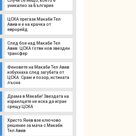
Случи се нещо, което е
уникално за България
ЦСКА прегази Макаби Тел
Авив и е на крачка от
еврорейд
След боя над Макаби Тел
Авив: ЦСКА готви нов звезден
трансфер
Феновете на Макаби Тел Авив
избухнаха след загубата от
ЦСКА: Срам и позор, истината
лъсна
Драма в Макаби! Звездата на
израелците не иска да играе
срещу ЦСКА
Христо Янев взе ключово
решение за мача с Макаби
Тел Авив