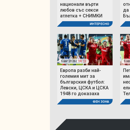
национали върти
от
любов със секси
да
атлетка + СНИМКИ
Бъ
ИНТЕРЕСНО
6 авг 2026 |
10
5 ав
Европа разби най-
Пе
големия мит за
им
българския футбол:
не
Левски, ЦСКА и ЦСКА
ел
1948 го доказаха
Те
ФЕН ЗОНА