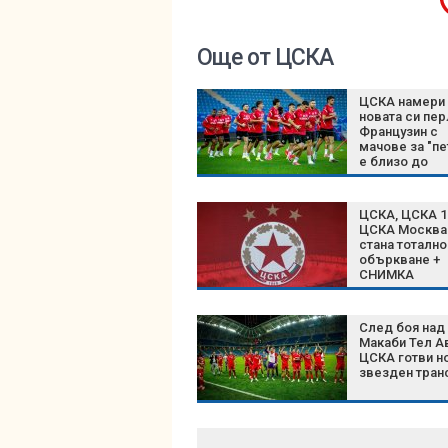
Още от ЦСКА
ЦСКА намери
новата си пер
Французин с
мачове за "пе
е близо до
"червените"
ЦСКА, ЦСКА 1
ЦСКА Москва
стана тотално
объркване +
СНИМКА
След боя над
Макаби Тел А
ЦСКА готви н
звезден тра