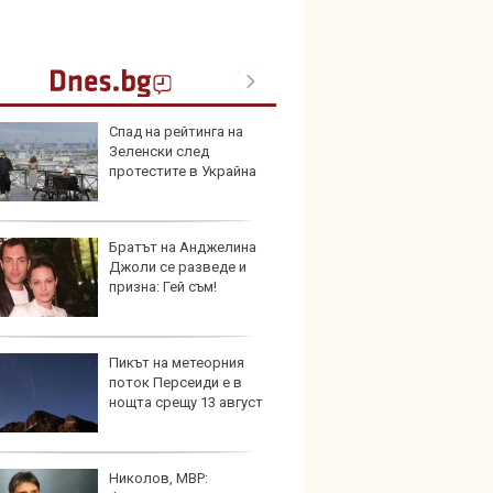
Спад на рейтинга на
Toyot
Зеленски след
инвес
протестите в Украйна
хибри
Братът на Анджелина
Пет с
Джоли се разведе и
Mazda
призна: Гей съм!
Пикът на метеорния
Защо 
поток Персеиди е в
замес
нощта срещу 13 август
спира
Николов, МВР:
Над м