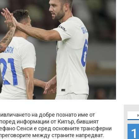
ривличането на добре познато име от
Според информации от Кипър, бившият
тефано Сенси е сред основните трансферни
1
а преговорите между страните напредват.