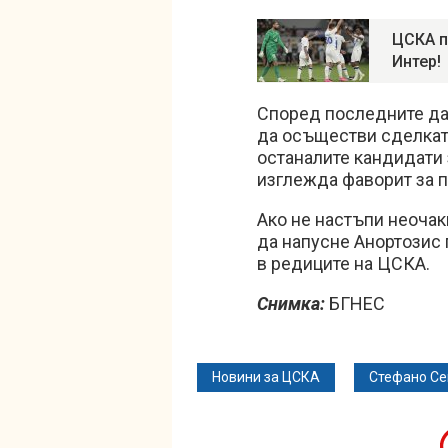
ЦСКА п
Интер!
Според последните да
да осъществи сделкат
останалите кандидати 
изглежда фаворит за 
Ако не настъпи неочак
да напусне Анортозис 
в редиците на ЦСКА.
Снимка:
БГНЕС
Новини за ЦСКА
Стефано Се