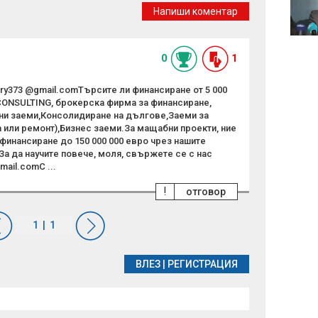
8 август от 9:30 часа:
Напиши коментар
Помага или пречи AI в
сферата на грима?
0
1
rry373 @gmail.comТърсите ли финансиране от 5 000
 CONSULTING, брокерска фирма за финансиране,
ни заеми,Консолидиране на дългове,Заеми за
 или ремонт),Бизнес заеми.За мащабни проекти, ние
финансиране до 150 000 000 евро чрез нашите
а да научите повече, моля, свържете се с нас
mail.comС ...
!
отговор
ВЛЕЗ
|
РЕГИСТРАЦИЯ