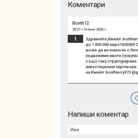
Коментари
Bonth12
20:31 | 16 юни 2026 г.
1
Здравейте,Имейл: bonthie
до 1 000 000 евро?AVENIR
може да ви помогне с:Лич
недвижими имоти (покупка
също така структурираме 
инвестиционни партньори.З
на:Имейл: bonthierry373 @g
Напиши коментар