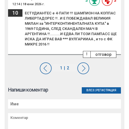
3
3
12:14 | 18 юни 2026 г.
10
ЕСТУДИАНТЕС е 4-ПАТИ !!! ШАМПИОН НА КОППАС
ЛИБЕРТАДОРЕС !!..И Е ПОБЕЖДАВАЛ ВЕЛИКИЯ
МИЛАН за ''ИНТЕРКОНТИНЕНТАЛНАТА КУПА'' в
1969 ГОДИНА, СЛЕД СКАНДАЛЕН МАЧ В
АРГЕНТИНА !!.........И ЕДВА ЛИ ТОЗИ ПАМПАСС ЩЕ
ИСКА ДА ИГРАЕ ВАВ *** ВУЛГАРИИАА , и то с ФК
МИКРЕ 2016 !!
!
отговор
Напиши коментар
ВЛЕЗ
|
РЕГИСТРАЦИЯ