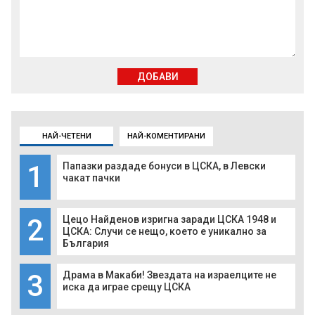
ДОБАВИ
НАЙ-ЧЕТЕНИ
НАЙ-КОМЕНТИРАНИ
1
Папазки раздаде бонуси в ЦСКА, в Левски
чакат пачки
2
Цецо Найденов изригна заради ЦСКА 1948 и
ЦСКА: Случи се нещо, което е уникално за
България
3
Драма в Макаби! Звездата на израелците не
иска да играе срещу ЦСКА