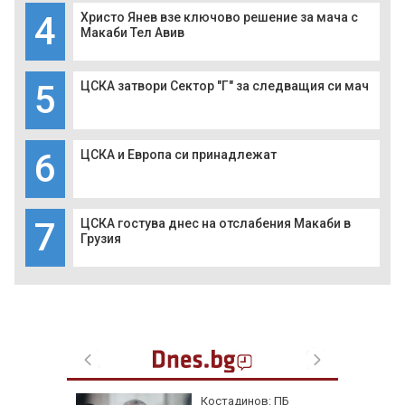
4
Христо Янев взе ключово решение за мача с
Макаби Тел Авив
5
ЦСКА затвори Сектор "Г" за следващия си мач
6
ЦСКА и Европа си принадлежат
7
ЦСКА гостува днес на отслабения Макаби в
Грузия
ична
Костадинов: ПБ