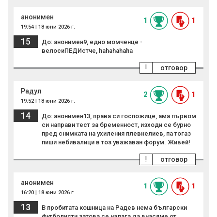
анонимен
1
1
19:54 | 18 юни 2026 г.
15
До: анонимен9, едно момченце -
велосиПЕДИстче, hahahahaha
!
отговор
Радул
2
1
19:52 | 18 юни 2026 г.
14
До: анонимен13, права си госпожице, ама първом
си направи тест за бременност, изходи се бурно
пред снимката на ухиления плевнелиев, па тогаз
пиши небивалици в тоз уважаван форум. Живей!
!
отговор
анонимен
1
1
16:20 | 18 юни 2026 г.
13
В пробитата кошница на Радев нема български
футболисти,затова се налага да внасяме от