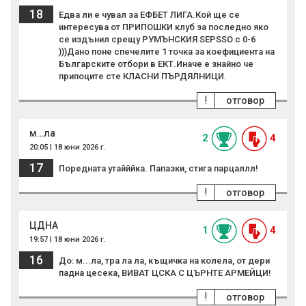
18
Едва ли е чувал за ЕФБЕТ ЛИГА.Кой ще се
интересува от ПРИПОШКИ клуб за последно яко
се издънил срещу РУМЪНСКИЯ SEPSSO с 0-6
)))Дано поне спечелите 1 точка за коефициента на
Българските отбори в ЕКТ.Иначе е знайно че
припоците сте КЛАСНИ ПЪРДЯЛНИЦИ.
!
отговор
м…ла
2
4
20:05 | 18 юни 2026 г.
17
Поредната утайййка. Папазки, стига парцаллл!
!
отговор
ЦДНА
1
4
19:57 | 18 юни 2026 г.
16
До: м...ла, тра ла ла, къщичка на колела, от дери
падна цесека, ВИВАТ ЦСКА С ЦЪРНТЕ АРМЕЙЦИ!
!
отговор