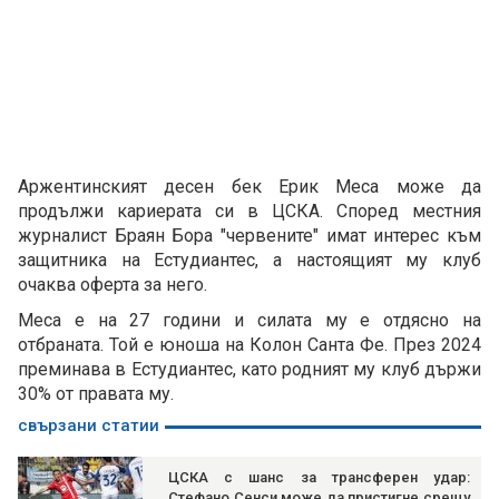
Аржентинският десен бек Ерик Меса може да
продължи кариерата си в ЦСКА. Според местния
журналист Браян Бора "червените" имат интерес към
защитника на Естудиантес, а настоящият му клуб
очаква оферта за него.
Меса е на 27 години и силата му е отдясно на
отбраната. Той е юноша на Колон Санта Фе. През 2024
преминава в Естудиантес, като родният му клуб държи
30% от правата му.
свързани статии
ЦСКА с шанс за трансферен удар:
Стефано Сенси може да пристигне срещу