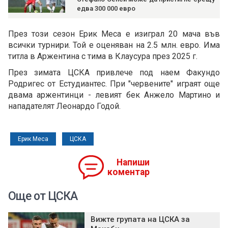
едва 300 000 евро
През този сезон Ерик Меса е изиграл 20 мача във
всички турнири. Той е оценяван на 2.5 млн. евро. Има
титла в Аржентина с тима в Клаусура през 2025 г.
През зимата ЦСКА привлече под наем Факундо
Родригес от Естудиантес. При "червените" играят още
двама аржентинци - левият бек Анжело Мартино и
нападателят Леонардо Годой.
Ерик Меса
ЦСКА
Напиши
коментар
Още от ЦСКА
Вижте групата на ЦСКА за