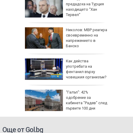
ърши с
предадоха на Турция
рофа
находището “Хан
потамо
Тервел”
е
Николов: МВР реагира
ра
своевременно на
ители на
напрежението в
Банско
Как действа
по
употребата на
ища
фентанил върху
ан
човешкия организъм?
щини:
“Галъп”: 42%
 сянка
одобрение за
те
кабинета "Радев" след
първите 100 дни
управление
Още от Gol.bg