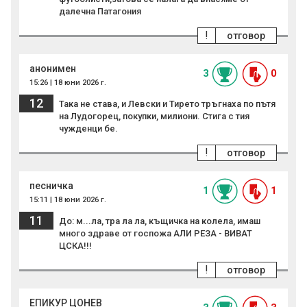
далечна Патагония
!
отговор
анонимен
3
0
15:26 | 18 юни 2026 г.
12
Така не става, и Левски и Тирето тръгнаха по пътя
на Лудогорец, покупки, милиони. Стига с тия
чужденци бе.
!
отговор
песничка
1
1
15:11 | 18 юни 2026 г.
11
До: м...ла, тра ла ла, къщичка на колела, имаш
много здраве от госпожа АЛИ РЕЗА - ВИВАТ
ЦСКА!!!
!
отговор
ЕПИКУР ЦОНЕВ