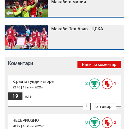
Макаби с мисия
Макаби Тел Авив - ЦСКА
Коментари
Напиши коментар
К.рвата гунди изгоре
2
1
22:46 | 18 юни 2026 г.
19
оле
!
отговор
НЕСЕРИОЗНО
0
2
20:22 | 18 юни 2026 г.