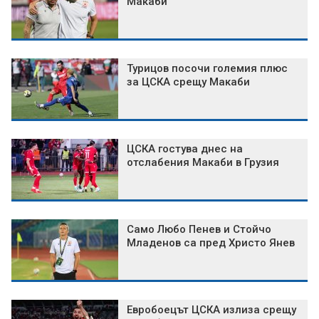
Макаби
Турицов посочи големия плюс
за ЦСКА срещу Макаби
ЦСКА гостува днес на
отслабения Макаби в Грузия
Само Любо Пенев и Стойчо
Младенов са пред Христо Янев
Евробоецът ЦСКА излиза срещу