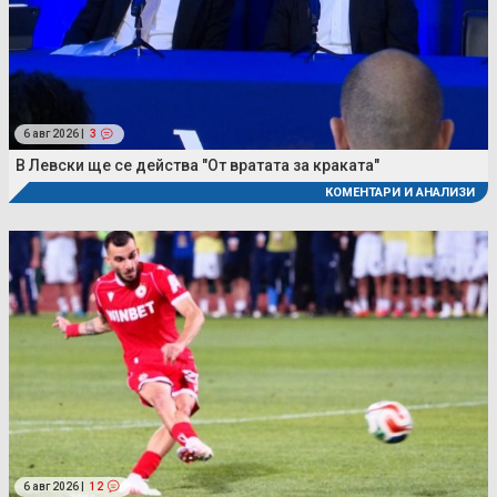
6 авг 2026 |
3
В Левски ще се действа "От вратата за краката"
КОМЕНТАРИ И АНАЛИЗИ
6 авг 2026 |
12