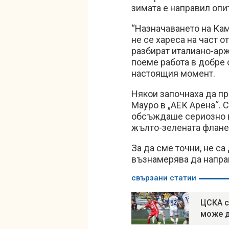
зимата е направил опи
“Назначаването на Ка
не се хареса на част о
разбират италиано-ар
поеме работа в добре 
настоящия момент.
Някои започнаха да пр
Мауро в „АЕК Арена“. 
обсъждаше сериозно 
жълто-зелената флане
За да сме точни, не с
възнамерява да направ
свързани статии
ЦСКА с
може д