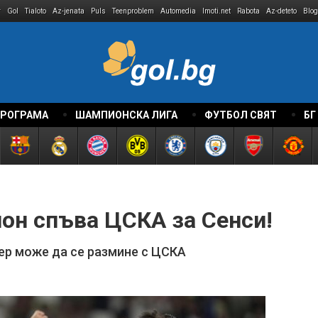
r
Gol
Tialoto
Az-jenata
Puls
Teenproblem
Automedia
Imoti.net
Rabota
Az-deteto
Blog
ПРОГРАМА
ШАМПИОНСКА ЛИГА
ФУТБОЛ СВЯТ
БГ
он спъва ЦСКА за Сенси!
ер може да се размине с ЦСКА