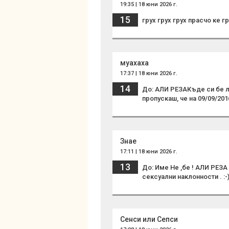
19:35 | 18 юни 2026 г.
15
грух грух грух прасчо ке гр
муахаха
17:37 | 18 юни 2026 г.
14
До: АЛИ РЕЗАКъде си бе л
пропускаш, че на 09/09/201
Знае
17:11 | 18 юни 2026 г.
13
До: Име Не ,бе ! АЛИ РЕЗА
сексуални наклонности . :-))
Сенси или Сепси