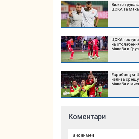
Вижте групата
ЦСКА за Мака
ЦСКА гостува
на отслабени
Макаби в Груз
Евробоецът 
излиза срещу
Макаби с мис
Коментари
анонимен