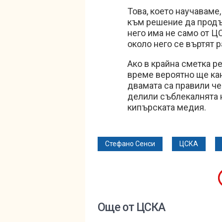
Това, което научаваме
към решение да продъ
него има не само от ЦС
около него се въртят 
Ако в крайна сметка ре
време вероятно ще кан
двамата са правили чес
делили съблекалнята 
кипърската медия.
Стефано Сенси
ЦСКА
Още от ЦСКА