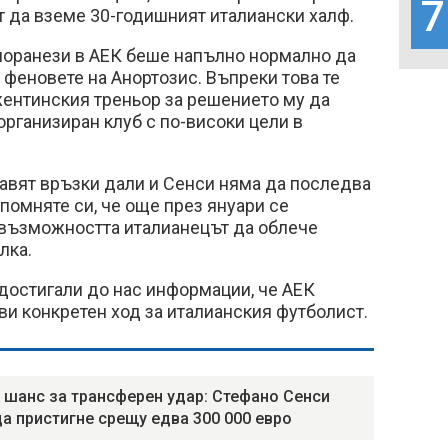
7
т да вземе 30-годишният италиански халф.
моранези в АЕК беше напълно нормално да
т феновете на Анортозис. Въпреки това те
жентинския треньор за решението му да
организиран клуб с по-високи цели в
авят връзки дали и Сенси няма да последва
Спомняте си, че още през януари се
възможността италианецът да облече
лка.
а достигали до нас информации, че АЕК
и конкретен ход за италианския футболист.
 шанс за трансферен удар: Стефано Сенси
а пристигне срещу едва 300 000 евро