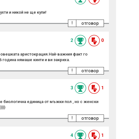
ухти и никой не ще купи!
!
отговор
2
0
овешката аристокрация.Най-важния факт го
6 година нямаше кинти и ви закриха.
!
отговор
3
1
 е биологична единица от мъжки пол , но с женски
)))
!
отговор
4
1