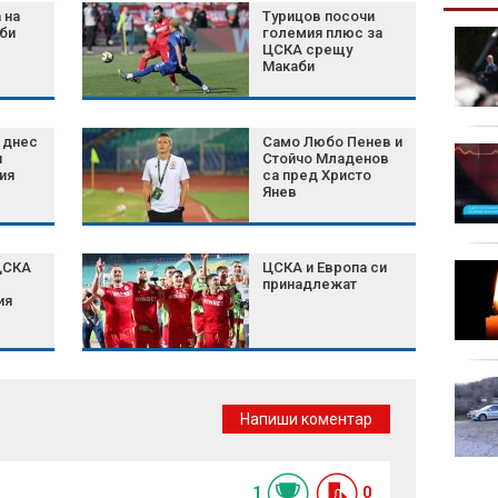
 на
Турицов посочи
би
големия плюс за
Министър Абровски:
ЦСКА срещу
Амбицията ни е да
Макаби
защитим българските
производители
 днес
Само Любо Пенев и
Как да редактирате
я
Стойчо Младенов
текст и подпис в PDF
ия
са пред Христо
Янев
файл онлайн
ЦСКА
ЦСКА и Европа си
Голям пожар избухна
принадлежат
на АМ "Тракия" край
ия
Велинград
Обедна емисия
Напиши коментар
1
0