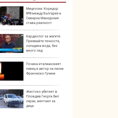
Мицкоски: Коридор
Собст
№8 между България и
Ioniq 
Северна Македония
пробег
става реалност
Кардиолог за жегите:
Фасов
Приемайте течности,
решав
охладена вода, без
еколо
много лед
Почина италианският
BMW п
певец и автор на песни
екрани
Франческо Гучини
Жестоко убитият в
Nissa
Пловдив Георги бил
близо 
сирак, мечтаел за
резер
деца