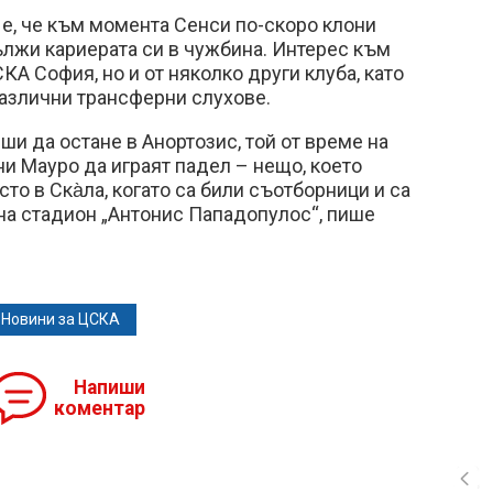
, е, че към момента Сенси по-скоро клони
лжи кариерата си в чужбина. Интерес към
КА София, но и от няколко други клуба, като
различни трансферни слухове.
ши да остане в Анортозис, той от време на
и Мауро да играят падел – нещо, което
то в Ска̀ла, когато са били съотборници и са
на стадион „Антонис Пападопулос“, пише
Новини за ЦСКА
Напиши
коментар