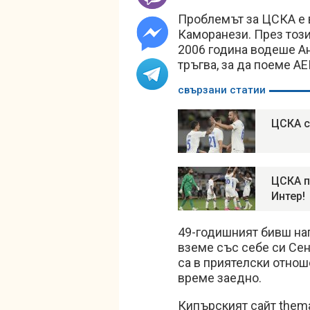
Проблемът за ЦСКА е в
Каморанези. През този
2006 година водеше Ан
тръгва, за да поеме АЕ
свързани статии
ЦСКА с
ЦСКА п
Интер!
49-годишният бивш на
вземе със себе си Сен
са в приятелски отнош
време заедно.
Кипърският сайт thema