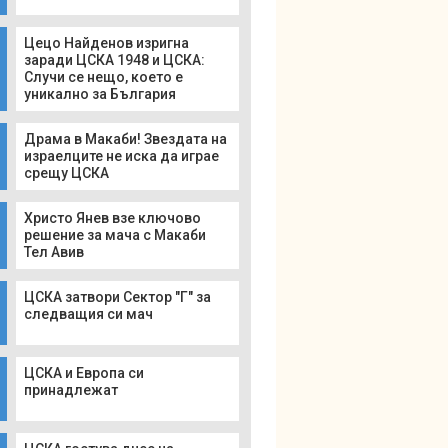
Цецо Найденов изригна
заради ЦСКА 1948 и ЦСКА:
Случи се нещо, което е
уникално за България
Драма в Макаби! Звездата на
израелците не иска да играе
срещу ЦСКА
Христо Янев взе ключово
решение за мача с Макаби
Тел Авив
ЦСКА затвори Сектор "Г" за
следващия си мач
ЦСКА и Европа си
принадлежат