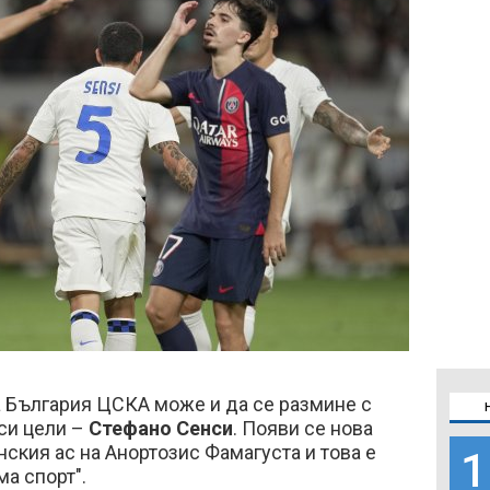
а България ЦСКА може и да се размине с
си цели –
Стефано Сенси
. Появи се нова
ския ас на Анортозис Фамагуста и това е
1
ма спорт".