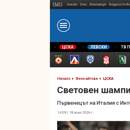
Investor
Dnes
Bloombergtv
Bulgaria On Ai
Megavselena.bg
ЦСКА
ЛЕВСКИ
ТВ 
Начало
Фенсайтове
ЦСКА
Световен шампи
Първенецът на Италия с Инт
14:09 | 18 юни 2026 г.