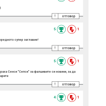
)
!
отговор
5
1
оредното супер заглавие!
!
отговор
5
1
аха Сенси "Сепси" за фалшивите си новини, за да
тарите
!
отговор
4
1