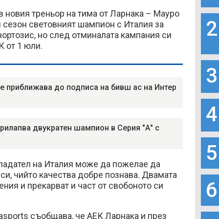
 новия треньор на тима от Ларнака – Мауро
2
 сезон световният шампион с Италия за
ортозис, но след отминалата кампания си
К от 1 юли.
3
е приближава до подписа на бивш ас на Интер
4
рилапва двукратен шампион в Серия "А" с
5
падател на Италия може да пожелае да
си, чийто качества добре познава. Двамата
6
ения и прекарват и част от свобоното си
sports съобщава, че АЕК Ларнака и през