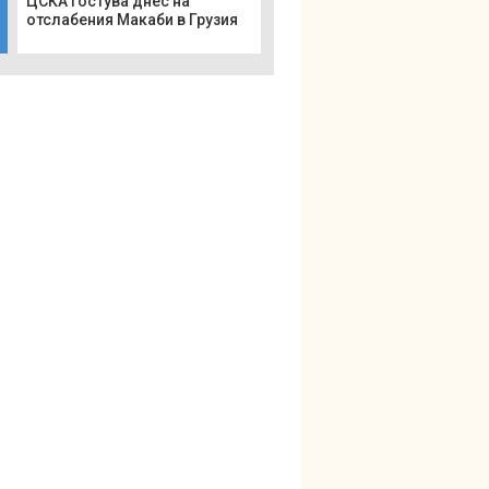
ЦСКА гостува днес на
отслабения Макаби в Грузия