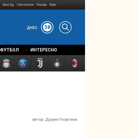
Start.bg
Chernomore
Posoka
Boec
38
ДНЕС
 ФУТБОЛ
ИНТЕРЕСНО
автор:
Друми Георгиев