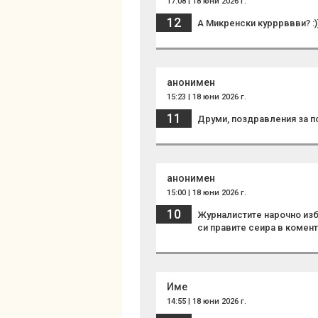
17:08 | 18 юни 2026 г.
12
А Микренски курррввви? :)
анонимен
15:23 | 18 юни 2026 г.
11
Друми, поздравления за п
анонимен
15:00 | 18 юни 2026 г.
10
Журналистите нарочно избр
си правите сеира в комен
Име
14:55 | 18 юни 2026 г.