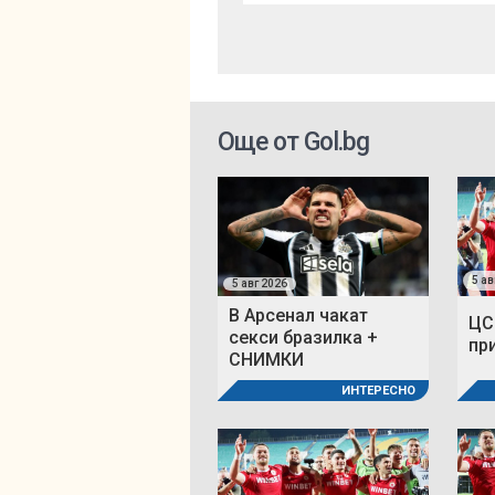
Още от Gol.bg
5 ав
5 авг 2026
В Арсенал чакат
ЦС
секси бразилка +
пр
СНИМКИ
ИНТЕРЕСНО