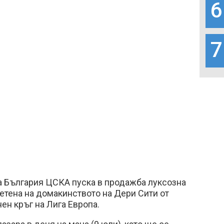
6
7
а България ЦСКА пуска в продажба луксозна
ветена на домакинството на Дери Сити от
н кръг на Лига Европа.