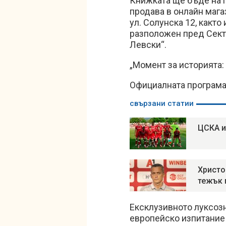
Книжката ще бъде на па
продава в онлайн мага
ул. Солунска 12, както
разположен пред Сект
Левски“.
„Момент за историята:
Официалната програма 
свързани статии
ЦСКА и
Христо
тежък 
Ексклузивното луксозн
европейско изпитание н