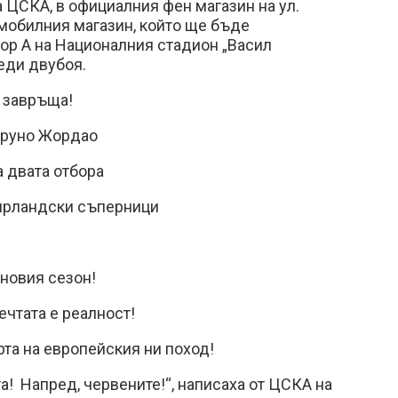
а ЦСКА, в официалния фен магазин на ул.
в мобилния магазин, който ще бъде
ор А на Националния стадион „Васил
еди двубоя.
е завръща!
 Бруно Жордао
 двата отбора
 ирландски съперници
 новия сезон!
ечтата е реалност!
рта на европейския ни поход!
та! Напред, червените!“, написаха от ЦСКА на