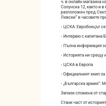
ч. в онлайн магазина н
Солунска 12, както и 
разположен пред Сект
Левски“ в часовете пр
- ЦСКА: Евробоецът с
- Интервю с капитана
- Пълна информация за
- Историята ни срещу
- ЦСКА в Европа
- Официалният екип за
- „Българска армия“: М
Запази спомена от ста
Стани част от история