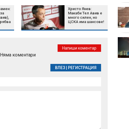
амен:
Христо Янев:
От Helpbook: Не съм
 за
Макаби Тел Авив е
виждала по-мръсно
вив),
много силен, но
място от столичния
трябва
ЦСКА има шансове!
кв. "Левски"
Късна емисия
Напиши коментар
Няма коментари
ВЛЕЗ
|
РЕГИСТРАЦИЯ