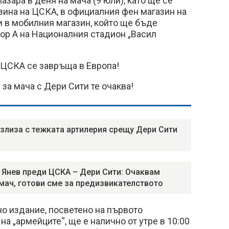
зара в деня на мача (9 юли), като ще се
зина на ЦСКА, в официалния фен магазин на
 и в мобилния магазин, който ще бъде
ор А на Националния стадион „Васил
 ЦСКА се завръща в Европа!
за мача с Дери Сити те очаква!
злиза с тежката артилерия срещу Дери Сити
 Янев преди ЦСКА – Дери Сити: Очаквам
мач, готови сме за предизвикателството
о издание, посветено на първото
а „армейците“, ще е налично от утре в 10:00