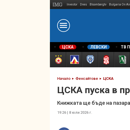
Investor
Dnes
Bloombergtv
Bulgaria On Ai
Megavselena.bg
ЦСКА
ЛЕВСКИ
ТВ 
Начало
Фенсайтове
ЦСКА
ЦСКА пуска в п
Книжката ще бъде на пазара 
19:26 | 8 юли 2026 г.