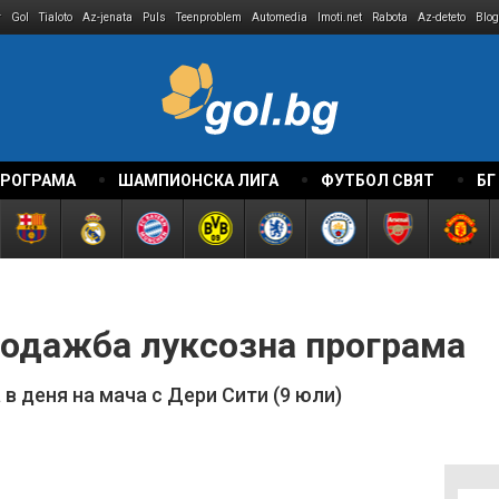
r
Gol
Tialoto
Az-jenata
Puls
Teenproblem
Automedia
Imoti.net
Rabota
Az-deteto
Blog
ПРОГРАМА
ШАМПИОНСКА ЛИГА
ФУТБОЛ СВЯТ
БГ
родажба луксозна програма
в деня на мача с Дери Сити (9 юли)