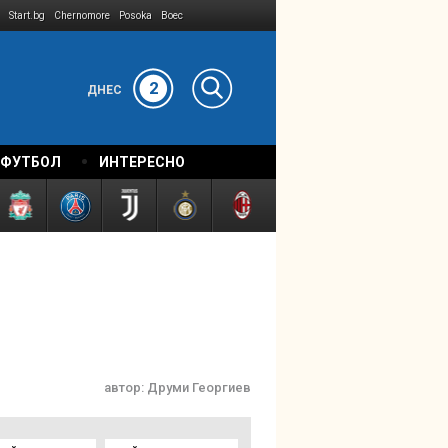
Start.bg
Chernomore
Posoka
Boec
2
ДНЕС
 ФУТБОЛ
ИНТЕРЕСНО
автор:
Друми Георгиев