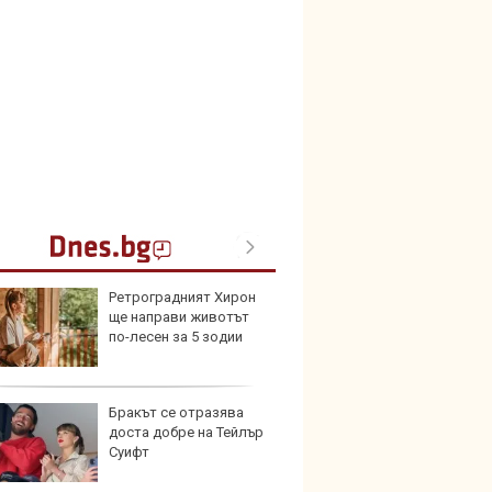
Ретроградният Хирон
Създа
ще направи животът
поема
по-лесен за 5 зодии
дизайн
Бракът се отразява
Китай
доста добре на Тейлър
синит
Суифт
автоп