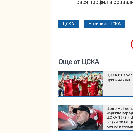
своя профил в социал
ЦСКА
Новини за ЦСКА
Още от ЦСКА
ЦСКА и Европ
принадлежат
Цецо Найден
изригна зара
ЦСКА 1948 и 
Случи се нещ
което е уника
България