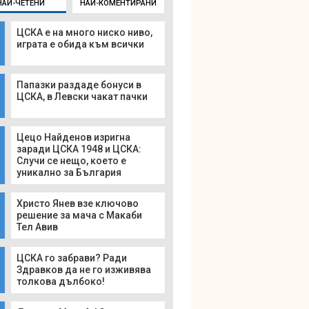
НАЙ-ЧЕТЕНИ
НАЙ-КОМЕНТИРАНИ
ЦСКА е на много ниско ниво,
играта е обида към всички
Папазки раздаде бонуси в
ЦСКА, в Левски чакат пачки
Цецо Найденов изригна
заради ЦСКА 1948 и ЦСКА:
Случи се нещо, което е
уникално за България
Христо Янев взе ключово
решение за мача с Макаби
Тел Авив
ЦСКА го забрави? Ради
Здравков да не го изживява
толкова дълбоко!