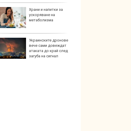
Храни и напитки за
Коя е
ускоряване на
екстр
метаболизма
нов а
Украинските дронове
Защо
вече сами довеждат
произ
атаката до край след
възро
загуба на сигнал
забра
електрическа турбина