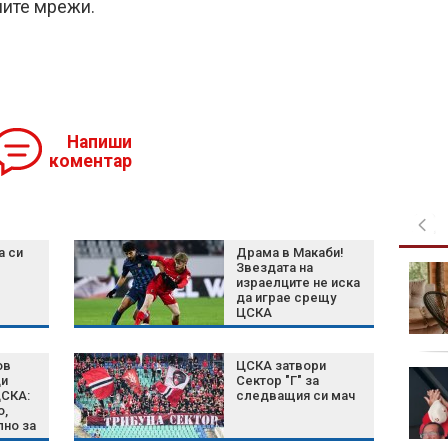
ните мрежи.
Напиши
коментар
а си
Драма в Макаби!
Звездата на
Рецепта за пухкави
израелците не иска
италиански бухти с
да играе срещу
йогурт
ЦСКА
ов
ЦСКА затвори
Сметище в Пловдив:
ди
Сектор "Г" за
Общината го чисти,
ЦСКА:
следващия си мач
о,
нарушителите го
лно за
възстановяват