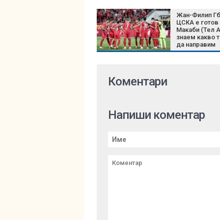
Жан-Филип Гб
ЦСКА е готов
Макаби (Тел А
знаем какво 
да направим
Коментари
Напиши коментар