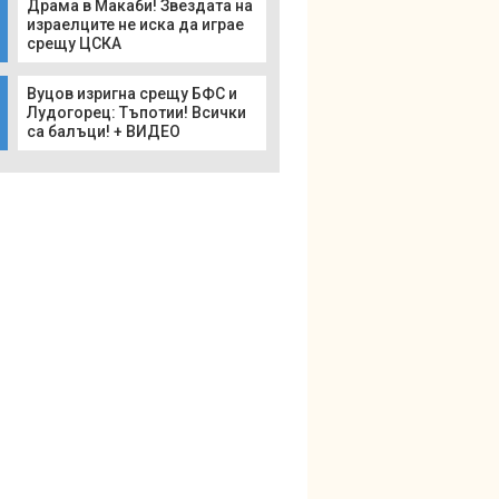
Драма в Макаби! Звездата на
израелците не иска да играе
срещу ЦСКА
Вуцов изригна срещу БФС и
Лудогорец: Тъпотии! Всички
са балъци! + ВИДЕО