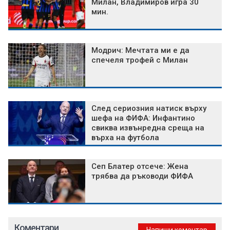
Милан, Владимиров игра 30
мин.
Модрич: Мечтата ми е да
спечеля трофей с Милан
След сериозния натиск върху
шефа на ФИФА: Инфантино
свиква извънредна среща на
върха на футбола
Сеп Блатер отсече: Жена
трябва да ръководи ФИФА
Коментари