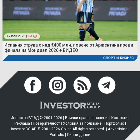
17 юли 2026 |
53
Испания струва с над €400 млн. повече от Аржентина преди
финала на Мондиал 2026 + ВИДЕО
СПОРТ И БИЗНЕС
Инвестор.БГ АД © 2001-2026 | Всички права запазени. |
Контакти
|
Реклама
|
Поверителност
|
Условия за ползване
|
Портфолио
|
Investor.BG AD © 2001-2026 Gol.bg All rights reserved. |
Advertising
|
Portfolio
|
Лични данни