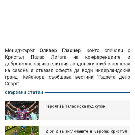
Мениджърът
Оливер Гласнер
, който спечели с
Кристъл Палас Лигата на конференциите и
доброволно заряза елитния лондонски клуб след края
на сезона, е отказал оферта да води нидерландския
гранд Фейенорд, съобщава вестник "Гадзета дело
Спорт".
свързани статии
Героят за Палас иска луд купон
2 от 2 за англичаните в Европа: Кристъл