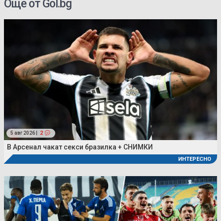
Още от Gol.bg
5 авг 2026 |
2
В Арсенал чакат секси бразилка + СНИМКИ
ИНТЕРЕСНО