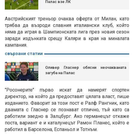
Палас взе ЛК
Австрийският треньор очаква оферта от Милан, като
трябва да възроди славния италиански клуб, който
няма да играя в Шампионската лига през новия сезон
заради издънката срещу Каляри в края на миналата
кампания.
свързани статии
Оливер Гласнер обясни неочакваната
загуба на Палас
"Росонерите" първо искат да намерят спортен
директор, на който да предоставят цялата власт, пише
изданието. Фаворит за този пост е Ралф Рангник, като
двамата с Гласнер се познават отлично, тъй като са
работили заедно в Залцбург. Ако германецът откаже
поста, вариант е и каталунецът Рамон Планес, който е
работил в Барселона, Еспаньол и Тотнъм.