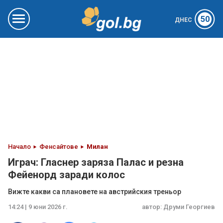
50
ДНЕС
Начало
Фенсайтове
Милан
Играч: Гласнер заряза Палас и резна
Фейенорд заради колос
Вижте какви са плановете на австрийския треньор
14:24 | 9 юни 2026 г.
автор:
Друми Георгиев