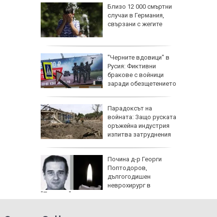
Близо 12 000 смъртни
ия
случаи в Германия,
свързани с жегите
вото си
убиха
"Черните вдовици" в
в Ню
Русия: Фиктивни
ха край
бракове с войници
заради обезщетението
при смърт
те жеги
Парадоксът на
алия да
войната: Защо руската
ното
оръжейна индустрия
изпитва затруднения
 с
Почина д-р Георги
ия:
Поптодоров,
" поема
дългогодишен
е
неврохирург в
"Пирогов"