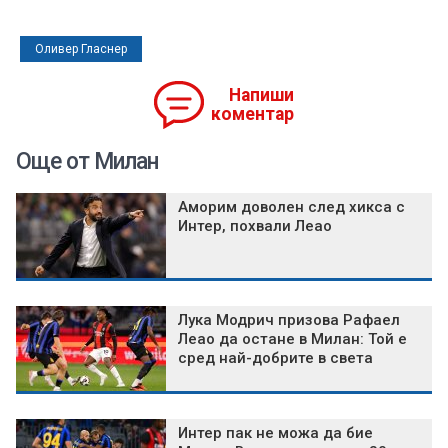
Оливер Гласнер
Напиши
коментар
Още от Милан
Аморим доволен след хикса с
Интер, похвали Леао
Лука Модрич призова Рафаел
Леао да остане в Милан: Той е
сред най-добрите в света
Интер пак не можа да бие