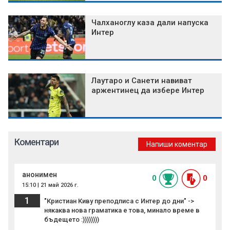
Чалханоглу каза дали напуска
Интер
Лаутаро и Санети навиват
аржентинец да избере Интер
Коментари
Напиши коментар
анонимен
0
0
15:10 | 21 май 2026 г.
1
"Кристиан Киву преподписа с Интер до дни" ->
някаква нова граматика е това, минало време в
бъдещето :))))))))