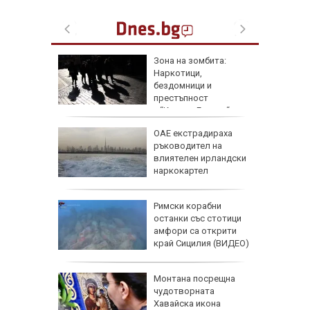
0 август:
Зона на зомбита:
я и нови
Наркотици,
бездомници и
престъпност
превземат лондонския “Ковънт Гардън“
и могат
ОАЕ екстрадираха
ръководител на
ои са
влиятелен ирландски
томи
наркокартел
атикът
Римски корабни
е:
останки със стотици
акти
амфори са открити
край Сицилия (ВИДЕО)
:
Монтана посрещна
ти за
чудотворната
 върху
Хавайска икона