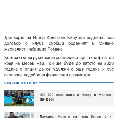
Треньорът на Интер Кристиан Киву ще подпише нов
договор с клуба, съобщи роденият в Милано
журналист Фабрицио Романо.
Контрактът на румънския специалист ще стане факт до
края на месец май. Той ще бъде до лятото на 2028
година с опция да се удължи с още година и със
сериозно подобрени финансови параметри.
свързани статии
400 000 празнуваха с Интер в Милано
(ВИДЕО)
Лаутаро: Мотото на този Интер е -