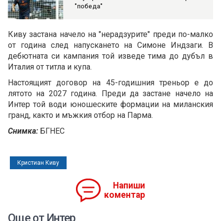
"победа"
Киву застана начело на "нерадзурите" преди по-малко
от година след напускането на Симоне Индзаги. В
дебютната си кампания той изведе тима до дубъл в
Италия от титла и купа.
Настоящият договор на 45-годишния треньор е до
лятото на 2027 година. Преди да застане начело на
Интер той води юношеските формации на миланския
гранд, както и мъжкия отбор на Парма.
Снимка:
БГНЕС
Кристиан Киву
Напиши
коментар
Още от Интер