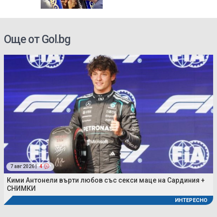
Още от Gol.bg
7 авг 2026 |
4
Кими Антонели върти любов със секси маце на Сардиния +
СНИМКИ
ИНТЕРЕСНО