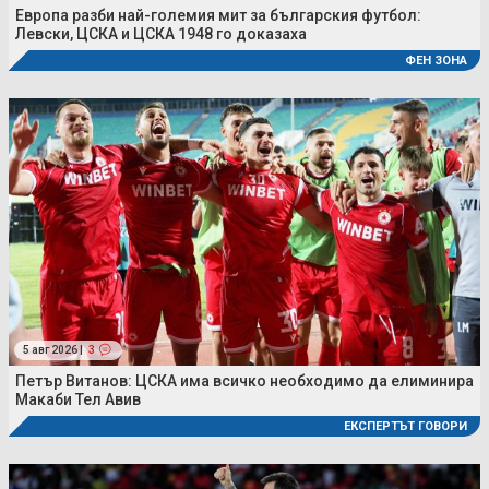
Европа разби най-големия мит за българския футбол:
Левски, ЦСКА и ЦСКА 1948 го доказаха
ФЕН ЗОНА
5 авг 2026 |
3
Петър Витанов: ЦСКА има всичко необходимо да елиминира
Макаби Тел Авив
ЕКСПЕРТЪТ ГОВОРИ