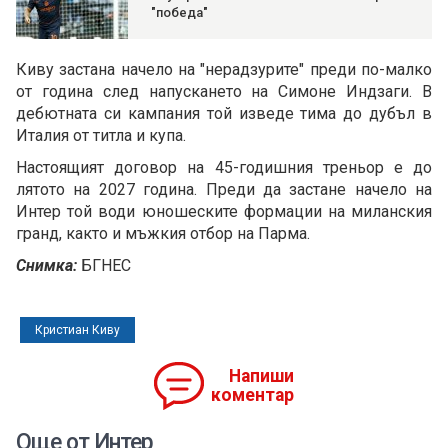
"победа"
Киву застана начело на "нерадзурите" преди по-малко
от година след напускането на Симоне Индзаги. В
дебютната си кампания той изведе тима до дубъл в
Италия от титла и купа.
Настоящият договор на 45-годишния треньор е до
лятото на 2027 година. Преди да застане начело на
Интер той води юношеските формации на миланския
гранд, както и мъжкия отбор на Парма.
Снимка:
БГНЕС
Кристиан Киву
Напиши
коментар
Още от Интер