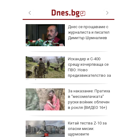
 август
Днес се прощаваме с
журналиста и писател
и важни
Димитър Шумналиев
одиите
збра
Искандер и С-400
I
срещу изчерпваща се
ПВО: Ново
предизвикателство за
Украйна
еги: Как
За наказание: Пратиха
в “месомелачката”
да
руски войник облечен
 хората?
в рокля (ВИДЕО 16+)
Китай тества Z-10 за
опасни мисии:
щурмовите