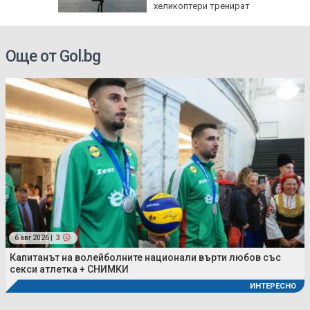
хеликоптери тренират
полети под радара
Още от Gol.bg
6 авг 2026 |
3
Капитанът на волейболните национали върти любов със
секси атлетка + СНИМКИ
ИНТЕРЕСНО