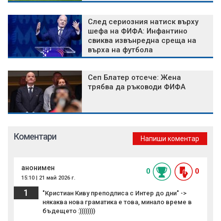
След сериозния натиск върху
шефа на ФИФА: Инфантино
свиква извънредна среща на
върха на футбола
Сеп Блатер отсече: Жена
трябва да ръководи ФИФА
Коментари
Напиши коментар
анонимен
0
0
15:10 | 21 май 2026 г.
1
"Кристиан Киву преподписа с Интер до дни" ->
някаква нова граматика е това, минало време в
бъдещето :))))))))