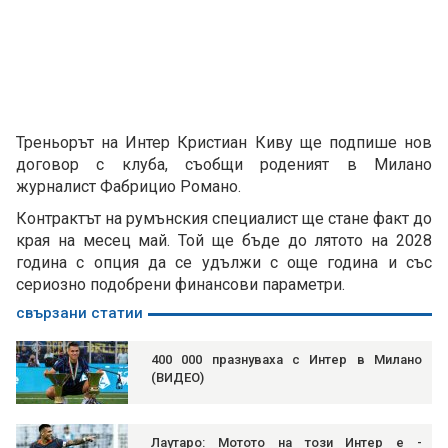
Треньорът на Интер Кристиан Киву ще подпише нов
договор с клуба, съобщи роденият в Милано
журналист Фабрицио Романо.
Контрактът на румънския специалист ще стане факт до
края на месец май. Той ще бъде до лятото на 2028
година с опция да се удължи с още година и със
сериозно подобрени финансови параметри.
свързани статии
400 000 празнуваха с Интер в Милано
(ВИДЕО)
Лаутаро: Мотото на този Интер е -