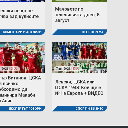
Мачовете по
Левски нещо се
телевизията днес, 8
учва зад кулисите
август
ТВ ПРОГРАМА
КОМЕНТАРИ И АНАЛИЗИ
г 2026 |
3
7 авг 2026 |
5
тър Витанов: ЦСКА
Левски, ЦСКА или
а всичко
ЦСКА 1948: Кой ще е
обходимо да
№1 в Европа + ВИДЕО
иминира Макаби
л Авив
СПОРТ И БИЗНЕС
ЕКСПЕРТЪТ ГОВОРИ