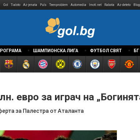
r
Gol
Tialoto
Az-jenata
Puls
Teenproblem
Automedia
Imoti.net
Rabota
Az-deteto
Blog
ПРОГРАМА
ШАМПИОНСКА ЛИГА
ФУТБОЛ СВЯТ
БГ
лн. евро за играч на „Богинят
ферта за Палестра от Аталанта