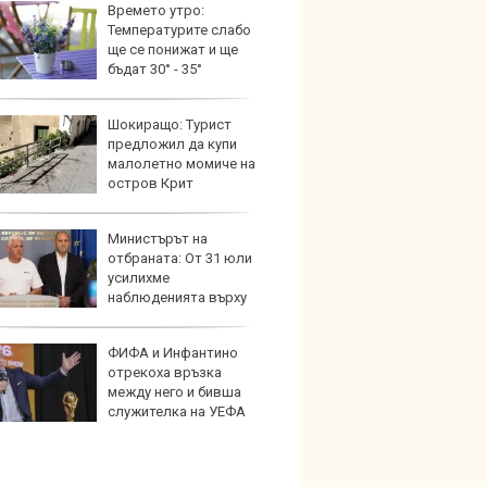
Времето утро:
Кой гу
Температурите слабо
нашес
ще се понижат и ще
китай
бъдат 30° - 35°
Шокиращо: Турист
Новат
предложил да купи
Honda
малолетно момиче на
индий
остров Крит
Министърът на
Опасно
отбраната: От 31 юли
остав
усилихме
работ
наблюденията върху
шното пространство
ФИФА и Инфантино
По-бър
отрекоха връзка
по-пре
между него и бивша
Royce 
служителка на УЕФА
коли 