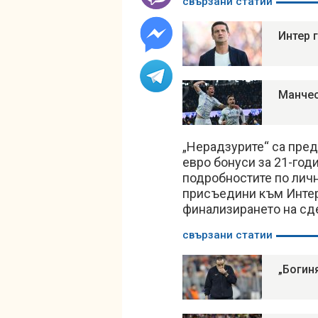
свързани статии
Интер 
Манчес
„Нерадзурите“ са пре
евро бонуси за 21-год
подробностите по личн
присъедини към Интер
финализирането на сд
свързани статии
„Богин