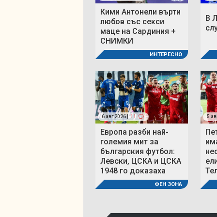
Кими Антонели върти
В 
любов със секси
сл
маце на Сардиния +
СНИМКИ
ИНТЕРЕСНО
6 авг 2026 |
11
5 ав
Европа разби най-
Пе
големия мит за
им
българския футбол:
не
Левски, ЦСКА и ЦСКА
ел
1948 го доказаха
Те
ФЕН ЗОНА