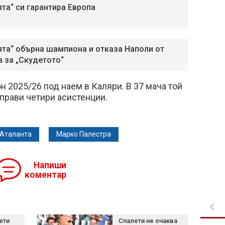
ята“ си гарантира Европа
ята“ обърна шампиона и отказа Наполи от
а за „Скудетото“
н 2025/26 под наем в Каляри. В 37 мача той
аправи четири асистенции.
Аталанта
Марко Палестра
Напиши
коментар
ети
Спалети не очаква