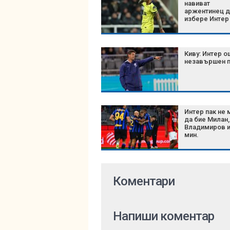
навиват
аржентинец д
избере Интер
Киву: Интер о
незавършен 
Интер пак не
да бие Милан,
Владимиров и
мин.
Коментари
Напиши коментар