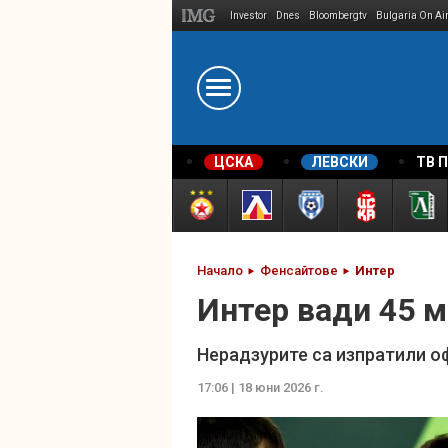
Investor
Dnes
Bloombergtv
Bulgaria On Ai
Megavselena.bg
ЦСКА
ЛЕВСКИ
ТВ 
Начало
Фенсайтове
Интер
Интер вади 45 м
Нерадзурите са изпратили о
17:06 | 18 юни 2026 г.