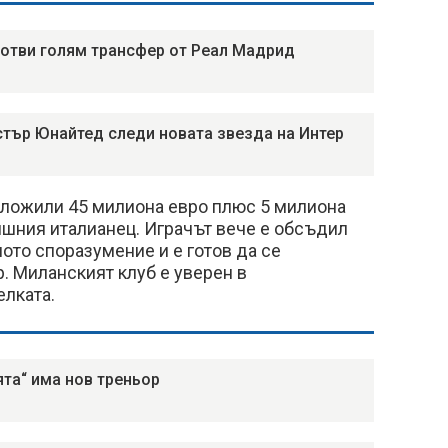
готви голям трансфер от Реал Мадрид
тър Юнайтед следи новата звезда на Интер
дложили 45 милиона евро плюс 5 милиона
ишния италианец. Играчът вече е обсъдил
ото споразумение и е готов да се
. Миланският клуб е уверен в
елката.
ята“ има нов треньор