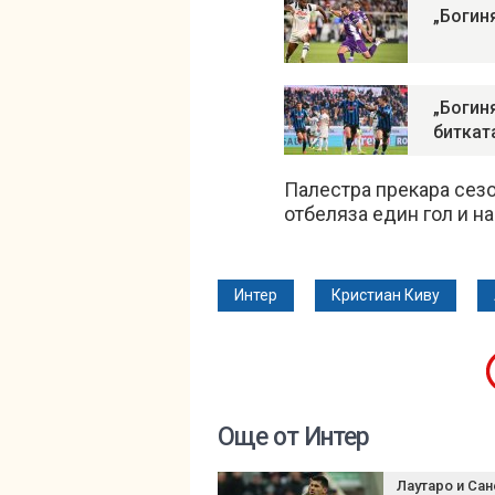
„Богин
„Богин
биткат
Палестра прекара сезо
отбеляза един гол и н
Интер
Кристиан Киву
Още от Интер
Лаутаро и Сан