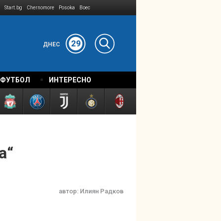
Start.bg
Chernomore
Posoka
Boec
29
ДНЕС
 ФУТБОЛ
ИНТЕРЕСНО
а“
автор:
Илиян Радков