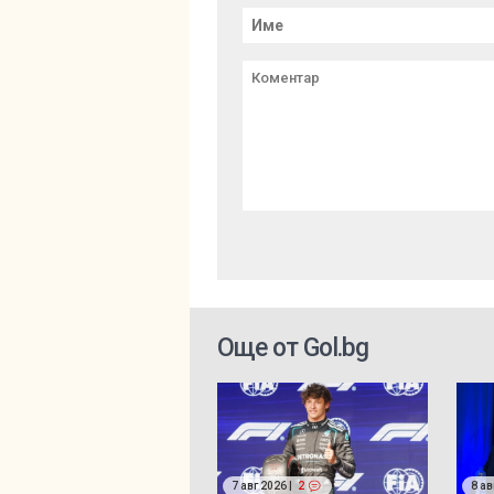
Още от Gol.bg
7 авг 2026 |
2
8 ав