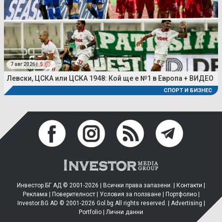
7 авг 2026 |
5
Левски, ЦСКА или ЦСКА 1948: Кой ще е №1 в Европа + ВИДЕО
СПОРТ И БИЗНЕС
Инвестор.БГ АД © 2001-2026 | Всички права запазени. |
Контакти
|
Реклама
|
Поверителност
|
Условия за ползване
|
Портфолио
|
Investor.BG AD © 2001-2026 Gol.bg All rights reserved. |
Advertising
|
Portfolio
|
Лични данни