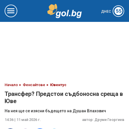
55
ДНЕС
Начало
Фенсайтове
Ювентус
Трансфер? Предстои съдбоносна среща в
Юве
На нея ще се изясни бъдещето на Душан Влахович
14:36 | 11 май 2026 г.
автор:
Друми Георгиев