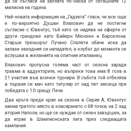
да се съгласи на заплата по-ниска от сегашните 12
милиона на година.
Най-новата информация на „Гадзета“ гласи, че все още
е по-вероятно Душан Влахович да не постигне
съгласие с Ювентус, тъй като се надява на оферти от
други грандове като Байерн Мюнхен и Барселона.
Старши треньорът Лучано Спалети обаче иска да
запази звездния си нападател, а клубът до момента се
вслушва в желанията на опитния италианец.
Влахович пропусна голяма част от сезона заради
травма в аддукторите, но въпреки това има 8 гола в
21 участия във всички турнири. В събота той отбеляза
в първия си мач като титуляр от над пет месеца при
победата с 1:0 срещу Лече.
Два кръга преди края на сезона в Серия А, Ювентус
заема третото място в класирането с 68 точки, на 2 зад
втория Наполи, но ще се нуждае от силен завършек, за
да играе в Шампионската лига през следващата
кампания.