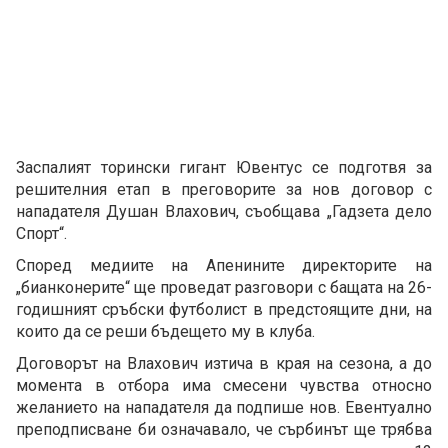
Заспалият торински гигант Ювентус се подготвя за
решителния етап в преговорите за нов договор с
нападателя Душан Влахович, съобщава „Гадзета дело
Спорт“.
Според медиите на Апенините директорите на
„бианконерите“ ще проведат разговори с бащата на 26-
годишният сръбски футболист в предстоящите дни, на
които да се реши бъдещето му в клуба.
Договорът на Влахович изтича в края на сезона, а до
момента в отбора има смесени чувства относно
желанието на нападателя да подпише нов. Евентуално
преподписване би означавало, че сърбинът ще трябва