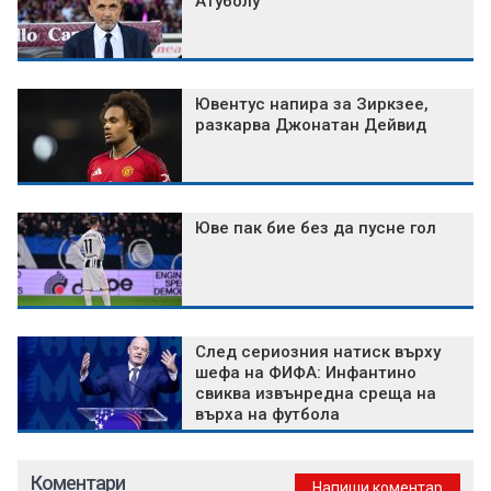
Атуболу
Ювентус напира за Зиркзее,
разкарва Джонатан Дейвид
Юве пак бие без да пусне гол
След сериозния натиск върху
шефа на ФИФА: Инфантино
свиква извънредна среща на
върха на футбола
Коментари
Напиши коментар