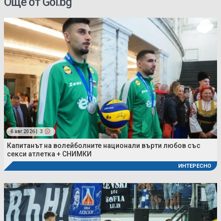
Още от Gol.bg
6 авг 2026 |
3
Капитанът на волейболните национали върти любов със
секси атлетка + СНИМКИ
ИНТЕРЕСНО