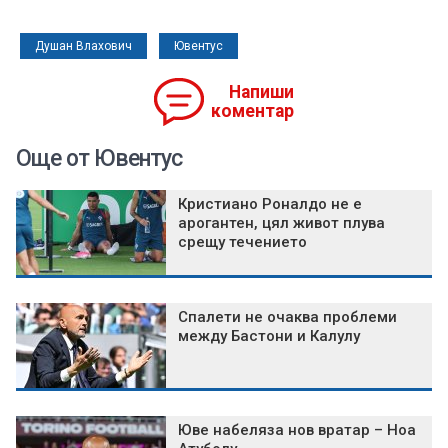
Душан Влахович
Ювентус
Напиши
коментар
Още от Ювентус
Кристиано Роналдо не е
арогантен, цял живот плува
срещу течението
Спалети не очаква проблеми
между Бастони и Калулу
Юве набеляза нов вратар – Ноа