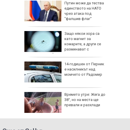
ревен
Путин може да тества
ец
единството на НАТО
шив
чрез атака под
ми
"фалшив флаг"
аничават
Защо някои хора са
м София
като магнит за
", АМ
комарите, а други се
разминават с
ухапванията им?
веждите
14-годишен от Перник
ве по
е насилникът над
ежите от
момчето от Радомир
аврили с
те е
Времето утре: Жега до
ой и
38°, но на места ще
домир
превали и разхлади