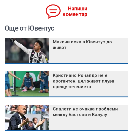
Напиши
коментар
Още от Ювентус
Макени иска в Ювентус до
живот
Кристиано Роналдо не е
арогантен, цял живот плува
срещу течението
Спалети не очаква проблеми
между Бастони и Калулу