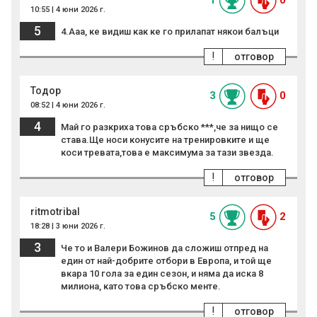
1
0
10:55 | 4 юни 2026 г.
5
4.Ааа, ке видиш как ке го прилапат някои балъци
!
отговор
Тодор
3
0
08:52 | 4 юни 2026 г.
4
Май го разкриха това сръбско ***,че за нищо се
става.Ще носи конусите на тренировките и ще
коси тревата,това е максимума за тази звезда.
!
отговор
ritmotribal
5
2
18:28 | 3 юни 2026 г.
3
Че то и Валери Божинов да сложиш отпред на
един от най-добрите отбори в Европа, и той ще
вкара 10 гола за един сезон, и няма да иска 8
милиона, като това сръбско менте.
!
отговор