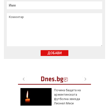
ДОБАВИ
адев ни
Почина бащата на
рокси
аржентинската
Русия и
футболна звезда
Лионел Меси