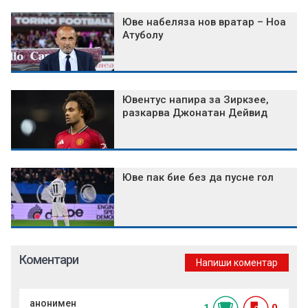
Юве набеляза нов вратар – Ноа
Атуболу
Ювентус напира за Зиркзее,
разкарва Джонатан Дейвид
Юве пак бие без да пусне гол
Коментари
Напиши коментар
анонимен