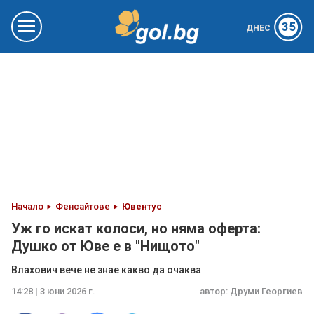
35
ДНЕС
Начало
Фенсайтове
Ювентус
Уж го искат колоси, но няма оферта:
Душко от Юве е в "Нищото"
Влахович вече не знае какво да очаква
14:28 | 3 юни 2026 г.
автор:
Друми Георгиев