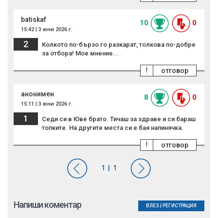
batiskaf
10
0
15:42 | 3 юни 2026 г.
2
Колкото по-бързо го разкарат, толкова по-добре
за отбора! Мое мнение...
!
отговор
анонимен
8
0
15:11 | 3 юни 2026 г.
1
Седи си в Юве брато. Тичаш за здраве и си бараш
топките. На другите места си е бая напинячка.
!
отговор
Напиши коментар
ВЛЕЗ
|
РЕГИСТРАЦИЯ