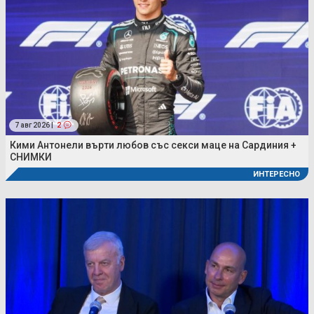
7 авг 2026 |
2
Кими Антонели върти любов със секси маце на Сардиния +
СНИМКИ
ИНТЕРЕСНО