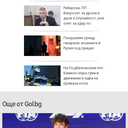
лфин"
Рибарски, ПП:
ия,
Въпросът за дрона е
достигне
дали е случайност, или
)
опит за удар по
критична инфраструктура
рки по
Покушения срещу
наха
генерали: военните в
 и
Русия под прицел
офьори
ще в
На Подбалканския път:
валът на
Камион спука гума в
ристол
движение и едва не
премаза кола
Още от Gol.bg