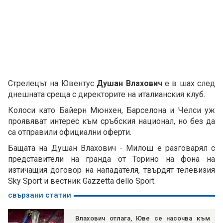
Стрелецът на Ювентус
Душан Влахович
е в шах след
днешната среща с директорите на италианския клуб.
Колоси като Байерн Мюнхен, Барселона и Челси уж
проявяват интерес към сръбския национал, но без да
са отправили официални оферти.
Бащата на Душан Влахович - Милош е разговарял с
представители на гранда от Торино на фона на
изтичащия договор на нападателя, твърдят телевизия
Sky Sport и вестник Gazzetta dello Sport.
свързани статии
Влахович отлага, Юве се насочва към