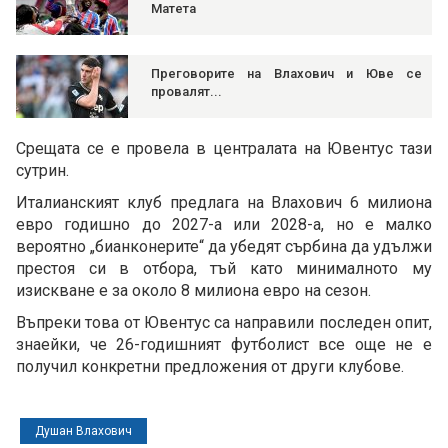
Матета
Преговорите на Влахович и Юве се
провалят...
Срещата се е провела в централата на Ювентус тази
сутрин.
Италианският клуб предлага на Влахович 6 милиона
евро годишно до 2027-а или 2028-а, но е малко
вероятно „бианконерите“ да убедят сърбина да удължи
престоя си в отбора, тъй като минималното му
изискване е за около 8 милиона евро на сезон.
Въпреки това от Ювентус са направили последен опит,
знаейки, че 26-годишният футболист все още не е
получил конкретни предложения от други клубове.
Душан Влахович