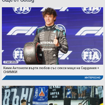
7 авг 2026
Кими Антонели върти любов със секси маце на Сардиния +
СНИМКИ
ИНТЕРЕСНО