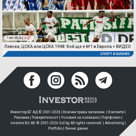
7 авг 2026 |
5
Левски, ЦСКА или ЦСКА 1948: Кой ще е №1 в Европа + ВИДЕО
СПОРТ И БИЗНЕС
Инвестор.БГ АД © 2001-2026 | Всички права запазени. |
Контакти
|
Реклама
|
Поверителност
|
Условия за ползване
|
Портфолио
|
Investor.BG AD © 2001-2026 Gol.bg All rights reserved. |
Advertising
|
Portfolio
|
Лични данни