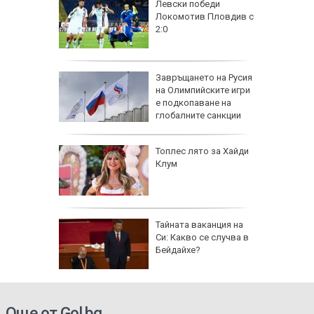
на
Левски победи
нал в
Локомотив Пловдив с
2:0
рола по
Завръщането на Русия
на Олимпийските игри
а арести
е подкопаване на
глобалните санкции
Топлес лято за Хайди
Клум
 AI
Тайната ваканция на
ткриване
Си: Какво се случва в
чни
Бейдайхе?
Още от Gol.bg