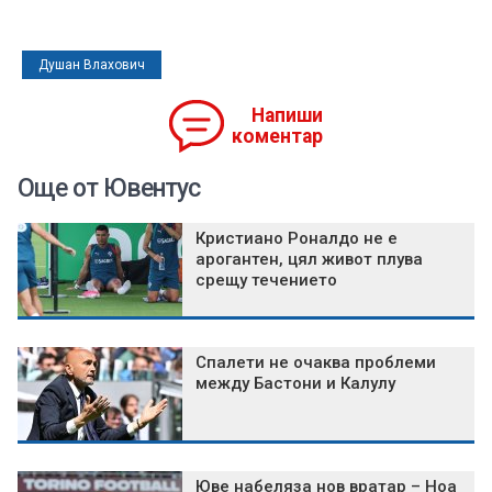
Душан Влахович
Напиши
коментар
Още от Ювентус
Кристиано Роналдо не е
арогантен, цял живот плува
срещу течението
Спалети не очаква проблеми
между Бастони и Калулу
Юве набеляза нов вратар – Ноа