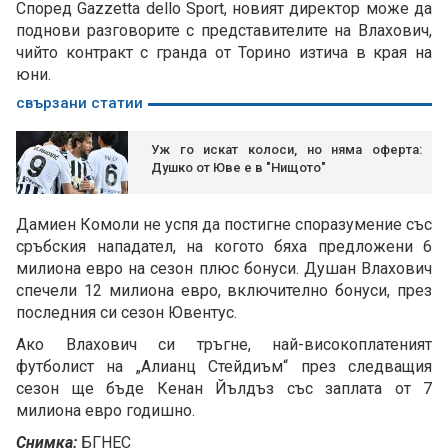
Според Gazzetta dello Sport, новият директор може да
поднови разговорите с представителите на Влахович,
чийто контракт с гранда от Торино изтича в края на
юни.
свързани статии
Уж го искат колоси, но няма оферта:
Душко от Юве е в "Нищото"
Дамиен Комоли не успя да постигне споразумение със
сръбския нападател, на когото бяха предложени 6
милиона евро на сезон плюс бонуси. Душан Влахович
спечели 12 милиона евро, включително бонуси, през
последния си сезон Ювентус.
Ако Влахович си тръгне, най-високоплатеният
футболист на „Алианц Стейдиъм“ през следващия
сезон ще бъде Кенан Йълдъз със заплата от 7
милиона евро годишно.
Снимка:
БГНЕС