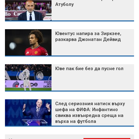
Атуболу
Ювентус напира за Зиркзее,
разкарва Джонатан Дейвид
Юве пак бие без да пусне гол
След сериозния натиск върху
шефа на ФИФА: Инфантино
свиква извънредна среща на
върха на футбола