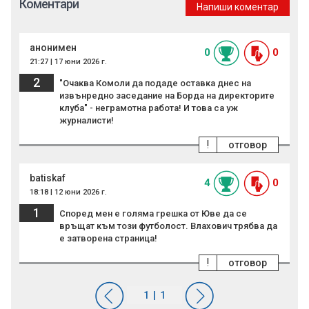
Коментари
Напиши коментар
анонимен
0
0
21:27 | 17 юни 2026 г.
2
"Очаква Комоли да подаде оставка днес на
извънредно заседание на Борда на директорите
клуба" - неграмотна работа! И това са уж
журналисти!
!
отговор
batiskaf
4
0
18:18 | 12 юни 2026 г.
1
Според мен е голяма грешка от Юве да се
връщат към този футболост. Влахович трябва да
е затворена страница!
!
отговор