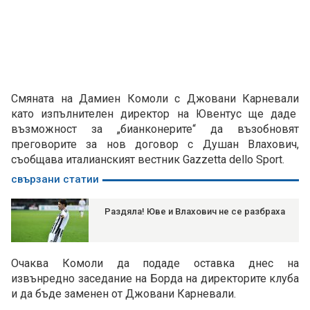
Смяната на Дамиен Комоли с Джовани Карневали
като изпълнителен директор на Ювентус ще даде
възможност за „бианконерите“ да възобновят
преговорите за нов договор с Душан Влахович,
съобщава италианският вестник Gazzetta dello Sport.
свързани статии
Раздяла! Юве и Влахович не се разбраха
Очаква Комоли да подаде оставка днес на
извънредно заседание на Борда на директорите клуба
и да бъде заменен от Джовани Карневали.