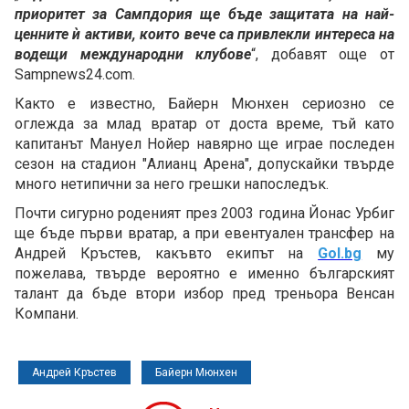
приоритет за Сампдория ще бъде защитата на най-
ценните ѝ активи, които вече са привлекли интереса на
водещи международни клубове
“, добавят още от
Sampnews24.com.
Както е известно, Байерн Мюнхен сериозно се
оглежда за млад вратар от доста време, тъй като
капитанът Мануел Нойер навярно ще играе последен
сезон на стадион "Алианц Арена", допускайки твърде
много нетипични за него грешки напоследък.
Почти сигурно роденият през 2003 година Йонас Урбиг
ще бъде първи вратар, а при евентуален трансфер на
Андрей Кръстев, какъвто екипът на
Gol.bg
му
пожелава, твърде вероятно е именно българският
талант да бъде втори избор пред треньора Венсан
Компани.
Андрей Кръстев
Байерн Мюнхен