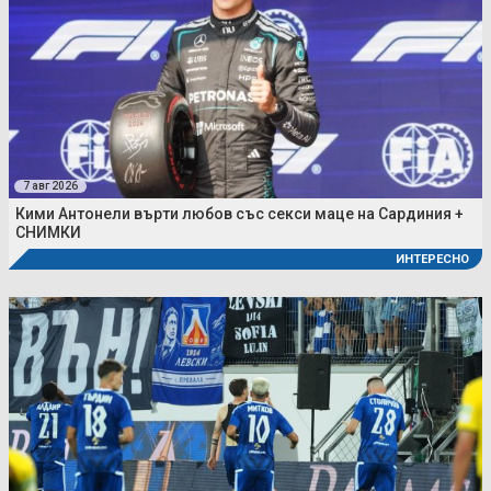
7 авг 2026
Кими Антонели върти любов със секси маце на Сардиния +
СНИМКИ
ИНТЕРЕСНО