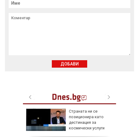
ДОБАВИ
а най-
Страната ни се
ник на
позиционира като
дестинация за
космически услуги