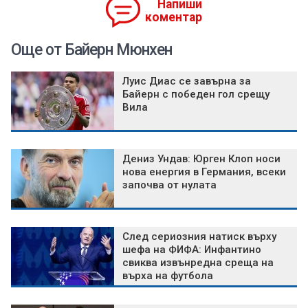
Напиши
коментар
Още от Байерн Мюнхен
Луис Диас се завърна за
Байерн с победен гол срещу
Вила
Дениз Ундав: Юрген Клоп носи
нова енергия в Германия, всеки
започва от нулата
След сериозния натиск върху
шефа на ФИФА: Инфантино
свиква извънредна среща на
върха на футбола