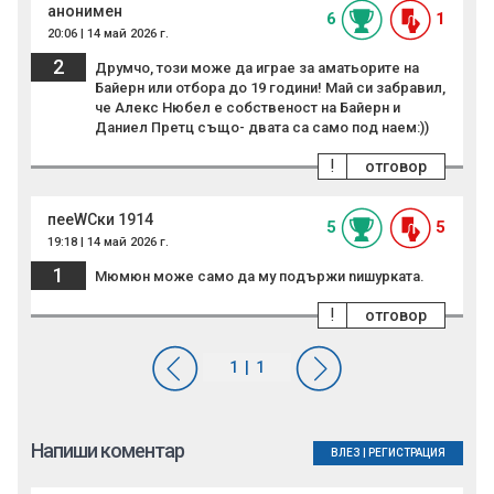
анонимен
6
1
20:06 | 14 май 2026 г.
2
Друмчо, този може да играе за аматьорите на
Байерн или отбора до 19 години! Май си забравил,
че Алекс Нюбел е собственост на Байерн и
Даниел Претц също- двата са само под наем:))
!
отговор
пееWCки 1914
5
5
19:18 | 14 май 2026 г.
1
Мюмюн може само да му подържи nишypкaтa.
!
отговор
Напиши коментар
ВЛЕЗ
|
РЕГИСТРАЦИЯ