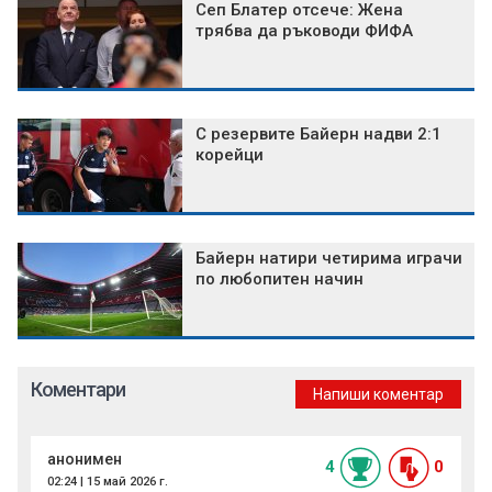
Сеп Блатер отсече: Жена
трябва да ръководи ФИФА
С резервите Байерн надви 2:1
корейци
Байерн натири четирима играчи
по любопитен начин
Коментари
Напиши коментар
анонимен
4
0
02:24 | 15 май 2026 г.