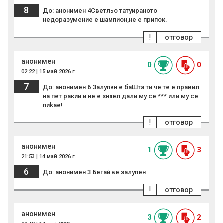
8
До: анонимен 4Светльо татуираното
недоразумение е шампион,не е припок.
!
отговор
анонимен
0
0
02:22 | 15 май 2026 г.
7
До: анонимен 6 Залупен е баШта ти че те е правил
на пет ракии и не е знаел дали му се *** или му се
пиkае!
!
отговор
анонимен
1
3
21:53 | 14 май 2026 г.
6
До: анонимен 3 Бегай ве залупен
!
отговор
анонимен
3
2