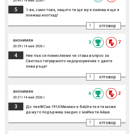
20:49 | 14 май 2026 г.
5
1-ви, само това, защото ти ще му я лаапаш и ще я
поемаш изотзад!
!
отговор
анонимен
3
7
20:29 | 14 май 2026 г.
4
Ние пък си помислихме че става въпрос за
Светльо татуираното недоразумение с двете
леви ръце!
!
отговор
анонимен
6
2
20:27 | 14 май 2026 г.
3
До: пееWCки 1914 Мюмюн е баШта ти и ти може
да му го подържиш заедно с маИка ти Айше.
!
отговор