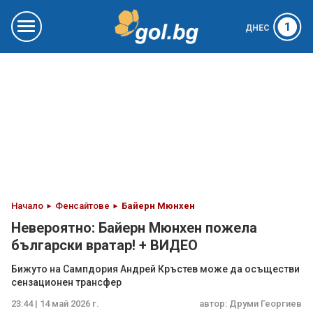
1
ДНЕС
Начало
Фенсайтове
Байерн Мюнхен
Невероятно: Байерн Мюнхен пожела
български вратар! + ВИДЕО
Бижуто на Сампдория Андрей Кръстев може да осъществи
сензационен трансфер
23:44 | 14 май 2026 г.
автор:
Друми Георгиев