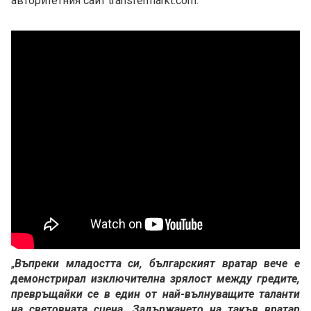
авторитетния сайт transfermarkt.com.
„
Въпреки младостта си, българският вратар вече е
демонстрирал изключителна зрялост между гредите,
превръщайки се в един от най-вълнуващите таланти
на световната сцена. Задържането на такъв вратар