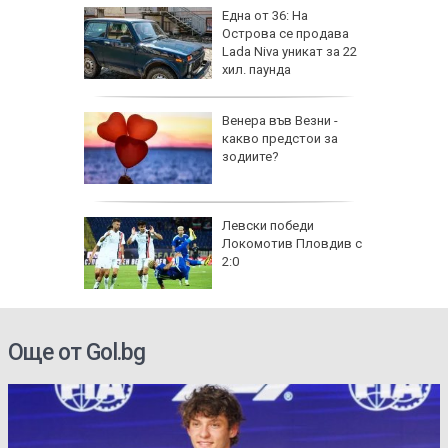
на
Една от 36: На
нал в
Острова се продава
Lada Niva уникат за 22
хил. паунда
рола по
Венера във Везни -
какво предстои за
а арести
зодиите?
Левски победи
Локомотив Пловдив с
2:0
Още от Gol.bg