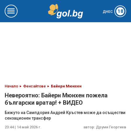
18
ДНЕС
Начало
Фенсайтове
Байерн Мюнхен
Невероятно: Байерн Мюнхен пожела
български вратар! + ВИДЕО
Бижуто на Сампдория Андрей Кръстев може да осъществи
сензационен трансфер
23:44 | 14 май 2026 г.
автор:
Друми Георгиев