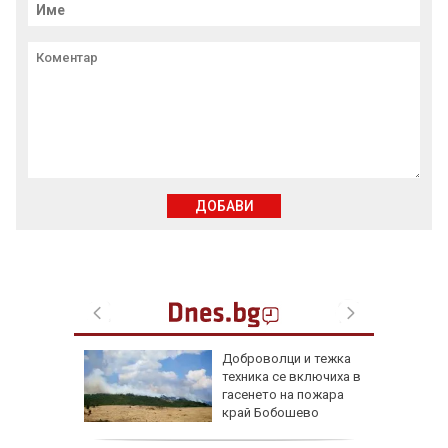
ДОБАВИ
ари в
Доброволци и тежка
са след
техника се включиха в
(СНИМКИ)
гасенето на пожара
край Бобошево