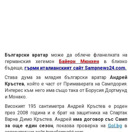
Български вратар
може да облече фланелката на
германския хегемон
Байерн Мюнхен
в близко
бъдеще,
гърми италианският сайт Sampnews24.com.
Става дума за младия български вратар
Андрей
Кръстев
, който е част от Примаверата на Сампдория.
Интерес към него има също така от Борусия Дортмунд
и Монако.
Високият 195 сантиметра Андрей Кръстев е роден
през 2008 година и е брат на защитника на Спартак
Варна Димо Кръстев. Андрей
има договор със Самп
за още един сезон
, показва проверка на
Gol.bg
в