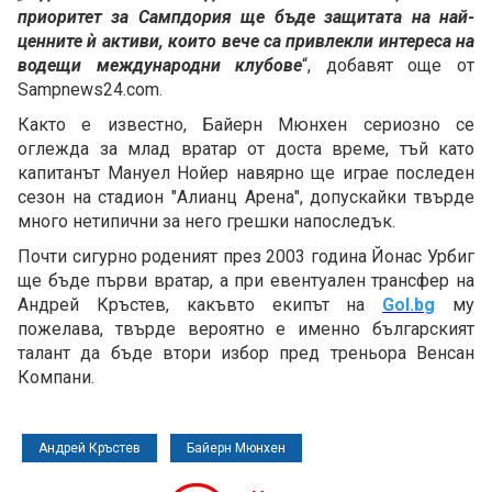
приоритет за Сампдория ще бъде защитата на най-
ценните ѝ активи, които вече са привлекли интереса на
водещи международни клубове
“, добавят още от
Sampnews24.com.
Както е известно, Байерн Мюнхен сериозно се
оглежда за млад вратар от доста време, тъй като
капитанът Мануел Нойер навярно ще играе последен
сезон на стадион "Алианц Арена", допускайки твърде
много нетипични за него грешки напоследък.
Почти сигурно роденият през 2003 година Йонас Урбиг
ще бъде първи вратар, а при евентуален трансфер на
Андрей Кръстев, какъвто екипът на
Gol.bg
му
пожелава, твърде вероятно е именно българският
талант да бъде втори избор пред треньора Венсан
Компани.
Андрей Кръстев
Байерн Мюнхен