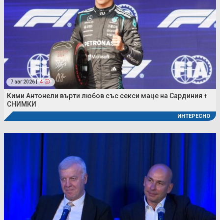
7 авг 2026 |
4
Кими Антонели върти любов със секси маце на Сардиния +
СНИМКИ
ИНТЕРЕСНО