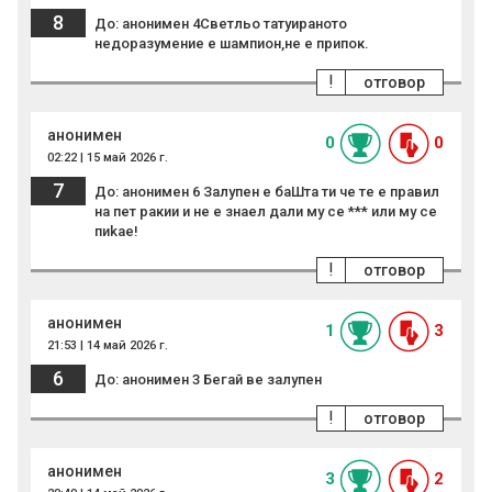
8
До: анонимен 4Светльо татуираното
недоразумение е шампион,не е припок.
!
отговор
анонимен
0
0
02:22 | 15 май 2026 г.
7
До: анонимен 6 Залупен е баШта ти че те е правил
на пет ракии и не е знаел дали му се *** или му се
пиkае!
!
отговор
анонимен
1
3
21:53 | 14 май 2026 г.
6
До: анонимен 3 Бегай ве залупен
!
отговор
анонимен
3
2