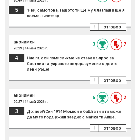
20:49 | 14 май 2026 г.
5
1-ви, само това, защото ти ще му я лаапаш и ще я
поемаш изотзад!
!
отговор
анонимен
3
7
20:29 | 14 май 2026 г.
4
Ние пък си помислихме че става въпрос за
Светльо татуираното недоразумение с двете
леви ръце!
!
отговор
анонимен
6
2
20:27 | 14 май 2026 г.
3
До: пееWCки 1914 Мюмюн е баШта ти и ти може
да му го подържиш заедно с маИка ти Айше.
!
отговор