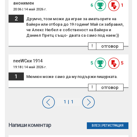
анонимен
6
1
20:06 | 14 май 2026 г.
2
Друмчо, този може да играе за аматьорите на
Байерн или отбора до 19 години! Май си забравил,
че Алекс Нюбел е собственост на Байерн и
Даниел Претц също- двата са само под наем:))
!
отговор
пееWCки 1914
5
5
19:18 | 14 май 2026 г.
1
Мюмюн може само да му подържи nишypкaтa.
!
отговор
Напиши коментар
ВЛЕЗ
|
РЕГИСТРАЦИЯ