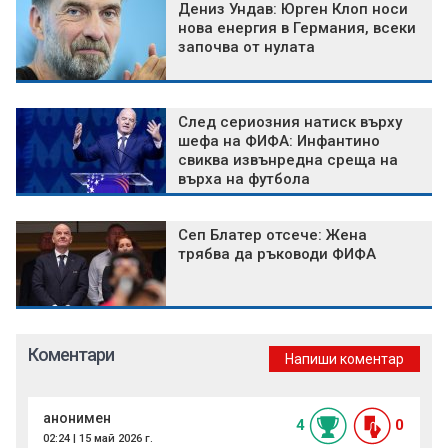
Дениз Ундав: Юрген Клоп носи
нова енергия в Германия, всеки
започва от нулата
След сериозния натиск върху
шефа на ФИФА: Инфантино
свиква извънредна среща на
върха на футбола
Сеп Блатер отсече: Жена
трябва да ръководи ФИФА
Коментари
Напиши коментар
анонимен
4
0
02:24 | 15 май 2026 г.