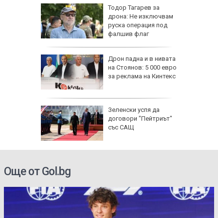
ощи в
Тодор Тагарев за
стяват,
дрона: Не изключвам
айте
руска операция под
фалшив флаг
се полз
падна от
Дрон падна и в нивата
ронто
на Стоянов: 5 000 евро
за реклама на Кинтекс
и) загуби
Зеленски успя да
 без
договори "Пейтриът"
със САЩ
Още от Gol.bg