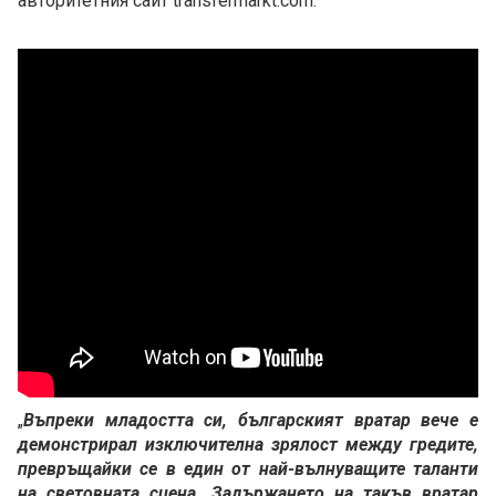
авторитетния сайт transfermarkt.com.
„
Въпреки младостта си, българският вратар вече е
демонстрирал изключителна зрялост между гредите,
превръщайки се в един от най-вълнуващите таланти
на световната сцена. Задържането на такъв вратар