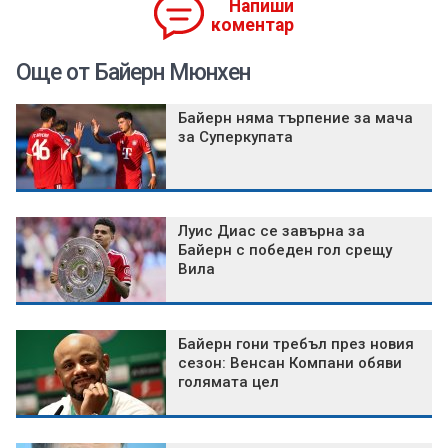
Напиши
коментар
Още от Байерн Мюнхен
Байерн няма търпение за мача
за Суперкупата
Луис Диас се завърна за
Байерн с победен гол срещу
Вила
Байерн гони требъл през новия
сезон: Венсан Компани обяви
голямата цел