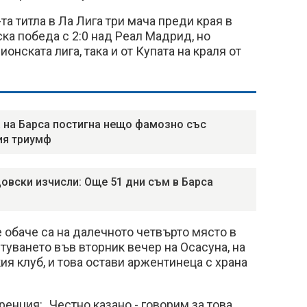
та титла в Ла Лига три мача преди края в
а победа с 2:0 над Реал Мадрид, но
онската лига, така и от Купата на краля от
 на Барса постигна нещо фамозно със
ия триумф
овски изчисли: Още 51 дни съм в Барса
обаче са на далечното четвърто място в
туването във вторник вечер на Осасуна, на
ия клуб, и това остави аржентинеца с храна
ренция: „Честно казано - говорим за това