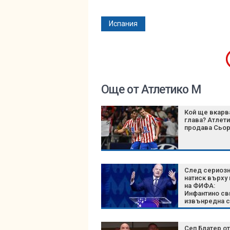
Испания
Още от Атлетико М
Кой ще вкарв
глава? Атлет
продава Сьо
След сериоз
натиск върху
на ФИФА:
Инфантино св
извънредна 
на върха на
футбола
Сеп Блатер от