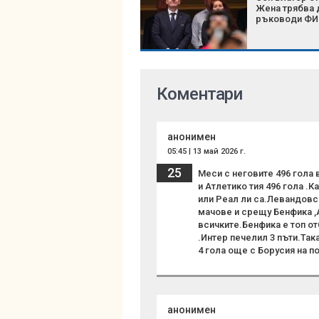
Жена трябва 
ръководи Ф
Коментари
анонимен
05:45 | 13 май 2026 г.
25
Меси с неговите 496 гола 
и Атлетико тия 496 гола .
или Реал ли са.Левандовс
мачове и срещу Бенфика ,
всичките.Бенфика е топ от
.Интер печелил 3 пъти.Так
4 гола още с Борусия на п
анонимен