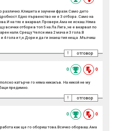
по различно.Клишета и заучени фрази.Само дето
дробност.Едно първенство не е 3 отбора .Само на
рва.И на тях е вкарвал.Провери.Ама не искаш.Няма
у всички отбори в топ 5 на Ла Лига ,че е вкарвал по
арен нали.Срещу Челси има 2 мача и 3 гола.В
 4 гола и т,н.Дори и да ги знаеш тия неща .Мълчиш
!
отговор
0
0
полско катърче го няма никакъв. На никой не му
абаци предимно.
!
отговор
0
0
а работа как ще го обориш това.Всичко оборваш.Ама