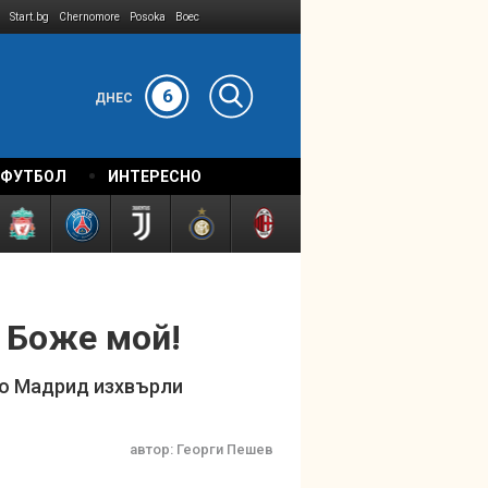
Start.bg
Chernomore
Posoka
Boec
6
ДНЕС
 ФУТБОЛ
ИНТЕРЕСНО
 Боже мой!
ико Мадрид изхвърли
автор:
Георги Пешев