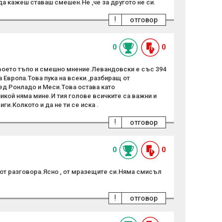
да кажеш ставаш смешен.Не ,че за другото не си.
!
отговор
0
0
 твоето тъпо и смешно мнение.Левандовски е със 394
а Европа.Това пука на всеки.,разбиращ от
ед Ронладо и Меси.Това остава като
икой няма мине.И тия голове всичките са важни и
ги.Колкото и да не ти се иска .
!
отговор
0
0
ш от разговора.Ясно , от мразещите си.Няма смисъл
!
отговор