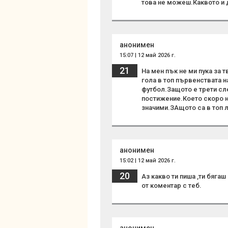
това не можеш.Каквото и 
анонимен
15:07 | 12 май 2026 г.
21
На мен пък не ми пука за
гола в топ първенствата н
футбол.Защото е трети сл
постижение.Което скоро н
значими.ЗАщото са в топ ли
анонимен
15:02 | 12 май 2026 г.
20
Аз какво ти пиша ,ти бяга
от коментар с теб.