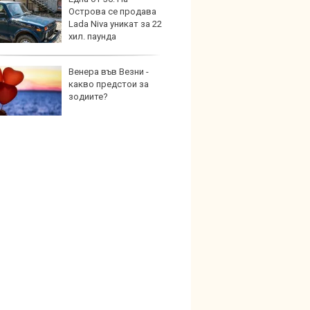
Острова се продава
под з
Lada Niva уникат за 22
на дв
хил. паунда
Венера във Везни -
Карав
какво предстои за
най-г
зодиите?
недос
елект