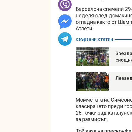
Барселона спечели 29-
неделя след домакинск
отпадна както от Шампи
Атлети.
свързани статии
Звезда
снощн
Леванд
Момчетата на Симеоне 
класирането преди гос
28 точки зад каталунск
за размисъл.
Той каза на пресконфе