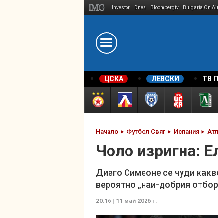
Investor
Dnes
Bloombergtv
Bulgaria On Ai
Megavselena.bg
ЦСКА
ЛЕВСКИ
ТВ 
Начало
Футбол Свят
Испания
Ат
Чоло изригна: Е
Диего Симеоне се чуди какв
вероятно „най-добрия отбор
20:16 | 11 май 2026 г.