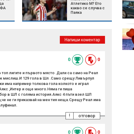
да
Атлетико М? Ето
зодии по време на
ИФА
какво се случва с
директното движение
Паяка
на Венера на 8 август
2026 г.
Кои 6 семена са най-
добрият съюзник на
Напиши коментар
сърцето?
0
0
в топ лигите и първото място .Дали са само на Реал
Как мислиш.И 129 гола в Шл .Само срещу Ливърпул
ки има например толкова гола колкото е играл
Аякс ,Интер и още много.Няма ги пиша
бор в ШЛ с голяма история.Аякс 4 пъти взел ШЛ
а,че не ги приказвай на мен тия неща.Срещу Реал има
олуфинал.
!
отговор
0
0