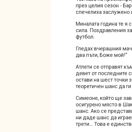
през целия сезон - Бар
спечелиха заслужено л
Миналата година те я 
сила. Поздравления за 
футбол.
Гледах вчерашния мач
два пъти, Боже мой!“
Атлети се отправят към
девет от последните с
остави на шест точки 
теоретичен шанс да ги
Симеоне, който ще зав
осигурено място в Ша
шанс. Ако се представ
ни даде шанс да игра
трети... Това е единств