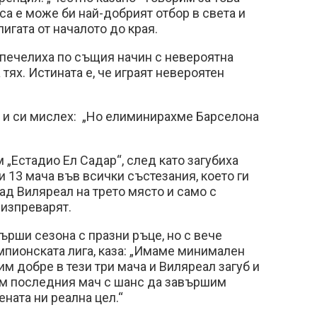
са е може би най-добрият отбор в света и
игата от началото до края.
спечелиха по същия начин с невероятна
тях. Истината е, че играят невероятен
 и си мислех: „Но елиминирахме Барселона
 „Естадио Ел Садар“, след като загубиха
и 13 мача във всички състезания, което ги
зад Виляреал на трето място и само с
 изпреварят.
ърши сезона с празни ръце, но с вече
мпионската лига, каза: „Имаме минимален
им добре в тези три мача и Виляреал загуб и
ем последния мач с шанс да завършим
ената ни реална цел.“