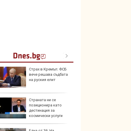
Страх в Кремъл: ФСБ
Toyota
вече решава съдбата
999 9
на руския елит
търси
Страната ни се
Защо 
позиционира като
остав
дестинация за
жегат
космически услуги
Една от 36: На
Автом