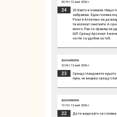
05:39 | 13 май 2026 г.
24
23.Както и очаквах.Нищо 
забравяш. Една голяма по
Реал и Атлетико ли да вка
ти излязат сметките.А срещ
много.Пак се правиш на уд
ШЛ.Срещу Арсенал 4 мача и
си.Не са удобни за теб.
анонимен
22:36 | 12 май 2026 г.
23
Срещу гландовете куцото 
пука, че вкарва срещу сл
анонимен
15:10 | 12 май 2026 г.
22
Да те видя като си голям