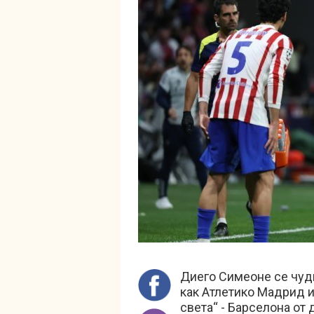
Диего Симеоне се чуди
как Атлетико Мадрид и
света“ - Барселона от 