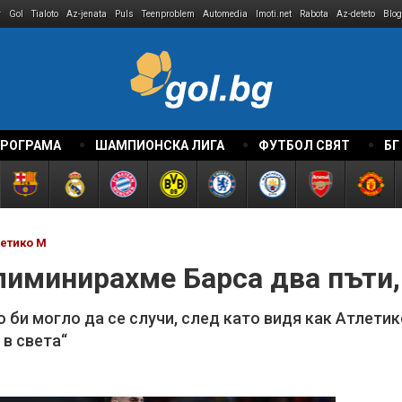
r
Gol
Tialoto
Az-jenata
Puls
Teenproblem
Automedia
Imoti.net
Rabota
Az-deteto
Blog
ПРОГРАМА
ШАМПИОНСКА ЛИГА
ФУТБОЛ СВЯТ
БГ
летико М
лиминирахме Барса два пъти,
о би могло да се случи, след като видя как Атлет
 в света“