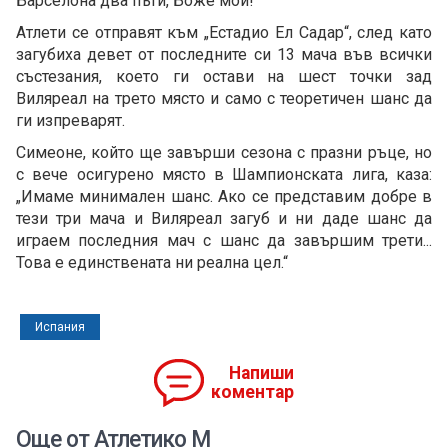
Барселона два пъти, Боже мой!“
Атлети се отправят към „Естадио Ел Садар“, след като
загубиха девет от последните си 13 мача във всички
състезания, което ги остави на шест точки зад
Виляреал на трето място и само с теоретичен шанс да
ги изпреварят.
Симеоне, който ще завърши сезона с празни ръце, но
с вече осигурено място в Шампионската лига, каза:
„Имаме минимален шанс. Ако се представим добре в
тези три мача и Виляреал загуб и ни даде шанс да
играем последния мач с шанс да завършим трети...
Това е единствената ни реална цел.“
Испания
Напиши
коментар
Още от Атлетико М