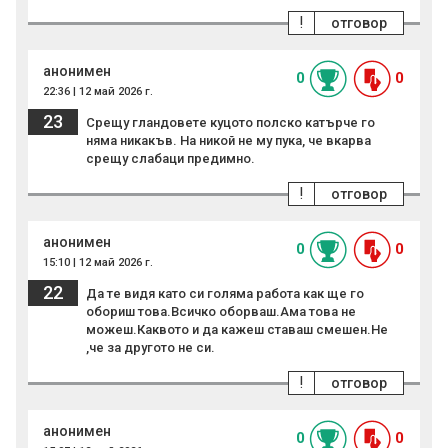
!
отговор
анонимен
0
0
22:36 | 12 май 2026 г.
23
Срещу гландовете куцото полско катърче го
няма никакъв. На никой не му пука, че вкарва
срещу слабаци предимно.
!
отговор
анонимен
0
0
15:10 | 12 май 2026 г.
22
Да те видя като си голяма работа как ще го
обориш това.Всичко оборваш.Ама това не
можеш.Каквото и да кажеш ставаш смешен.Не
,че за другото не си.
!
отговор
анонимен
0
0