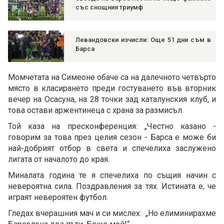
със снощния триумф
Левандовски изчисли: Още 51 дни съм в
Барса
Момчетата на Симеоне обаче са на далечното четвърто
място в класирането преди гостуването във вторник
вечер на Осасуна, на 28 точки зад каталунския клуб, и
това остави аржентинеца с храна за размисъл.
Той каза на пресконференция: „Честно казано -
говорим за това през целия сезон - Барса е може би
най-добрият отбор в света и спечелиха заслужено
лигата от началото до края.
Миналата година те я спечелиха по същия начин с
невероятна сила. Поздравления за тях. Истината е, че
играят невероятен футбол.
Гледах вчерашния мач и си мислех: „Но елиминирахме