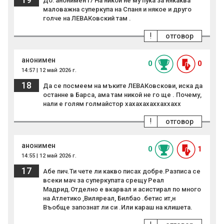
До: анонимен17 На никой не му пука за някаква
маловажна суперкупа на Спаня и някое и друго
голче на ЛЕВАКовский там .
!
отговор
анонимен
0
0
14:57 | 12 май 2026 г.
18
Да се посмеем на мъките ЛЕВАКовскови, иска да
останне в Барса, ама там никой не го ще . Почему,
нали е голям голмайстор хахахахаххаххахх
!
отговор
анонимен
0
1
14:55 | 12 май 2026 г.
17
Абе пич.Ти чете ли какво писах добре.Разписа се
всеки мач за суперкупата срещу Реал
Мадрид.Отделно е вкарвал и асистирал по много
на Атлетико ,Виляреал, Билбао .бетис ит,н
Въобще запознат ли си .Или караш на клишета.