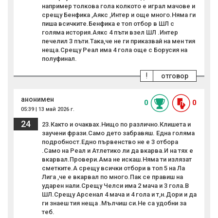
например толкова гола колкото е играл мачове и
срещу Бенфика ,Аякс ,Интер и още много.Няма ги
пиша всичките.Бенфика е топ отбор в ШЛ с
голяма история.Аякс 4 пъти взел ШЛ .Интер
печелил 3 пъти.Така,че не ги приказвай на мен тия
неща.Срещу Реал има 4 гола още с Борусия на
полуфинал.
!
отговор
анонимен
0
0
05:39 | 13 май 2026 г.
24
23.Както и очаквах.Нищо по различно.Клишета и
заучени фрази.Само дето забравяш. Една голяма
подробност.Едно първенство не е 3 отбора
.Само на Реал и Атлетико ли да вкарва.И на тях е
вкарвал.Провери.Ама не искаш.Няма ти излязат
сметките.А срещу всички отбори в топ 5 на Ла
Лига ,че е вкарвал по много.Пак се правиш на
ударен нали.Срещу Челси има 2 мача и 3 гола.В
ШЛ.Срещу Арсенал 4 мача и 4 гола и т,н.Дори и да
ги знаеш тия неща .Мълчиш си.Не са удобни за
теб.