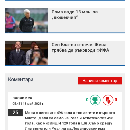
Рома вади 13 млн. за
„дюшекчия“
Сеп Блатер отсече: Жена
трябва да ръководи ФИФА
Коментари
Напиши коментар
анонимен
0
0
05:45 | 13 май 2026 г.
25
Меси с неговите 496 гола в топ лигите и първото
място .Дали са само на Реал и Атлетико тия 496
гола .Как мислиш.И 129 гола в Шл .Само срещу
Ливърпул или Реал ли са.Левандовски има