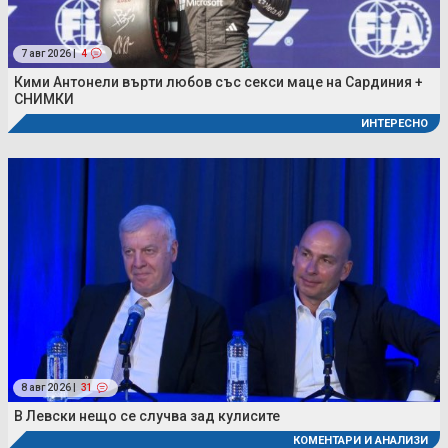
7 авг 2026 |
4
Кими Антонели върти любов със секси маце на Сардиния +
СНИМКИ
ИНТЕРЕСНО
8 авг 2026 |
31
В Левски нещо се случва зад кулисите
КОМЕНТАРИ И АНАЛИЗИ