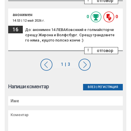
!
отговор
анонимен
0
0
14:53 | 12 май 2026 г.
16
До: анонимен 14 ЛЕВАКовсккий е голмайсторче
срещу Жирона и Волфсбург. Срещу грандовете
го няма , куцото полско конче :)
!
отговор
Напиши коментар
ВЛЕЗ
|
РЕГИСТРАЦИЯ