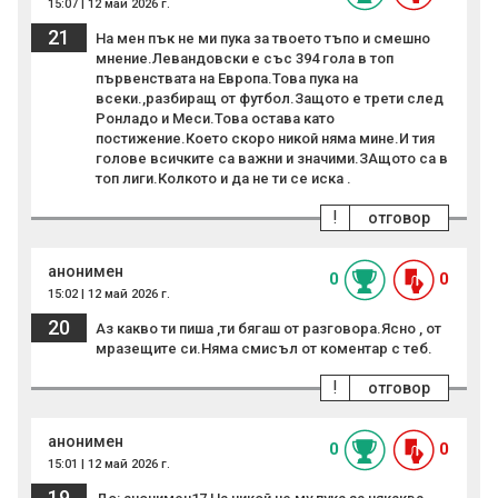
15:07 | 12 май 2026 г.
21
На мен пък не ми пука за твоето тъпо и смешно
мнение.Левандовски е със 394 гола в топ
първенствата на Европа.Това пука на
всеки.,разбиращ от футбол.Защото е трети след
Ронладо и Меси.Това остава като
постижение.Което скоро никой няма мине.И тия
голове всичките са важни и значими.ЗАщото са в
топ лиги.Колкото и да не ти се иска .
!
отговор
анонимен
0
0
15:02 | 12 май 2026 г.
20
Аз какво ти пиша ,ти бягаш от разговора.Ясно , от
мразещите си.Няма смисъл от коментар с теб.
!
отговор
анонимен
0
0
15:01 | 12 май 2026 г.
19