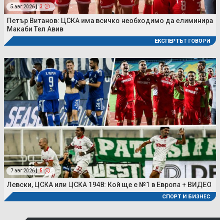
5 авг 2026 |
3
Петър Витанов: ЦСКА има всичко необходимо да елиминира
Макаби Тел Авив
ЕКСПЕРТЪТ ГОВОРИ
7 авг 2026 |
5
Левски, ЦСКА или ЦСКА 1948: Кой ще е №1 в Европа + ВИДЕО
СПОРТ И БИЗНЕС