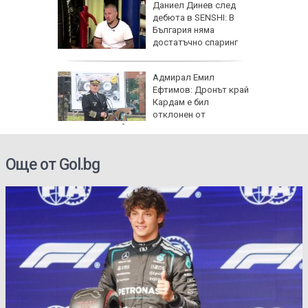
личат
Даниел Динев след
 с
дебюта в SENSHI: В
България няма
ъв
достатъчно спаринг
партньори
одължи
Адмирал Емил
рия с
Ефтимов: Дронът край
око"
Кардам е бил
отклонен от
електронна война
Още от Gol.bg