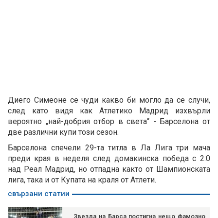
Диего Симеоне се чуди какво би могло да се случи,
след като видя как Атлетико Мадрид изхвърли
вероятно „най-добрия отбор в света“ - Барселона от
две различни купи този сезон.
Барселона спечели 29-та титла в Ла Лига три мача
преди края в неделя след домакинска победа с 2:0
над Реал Мадрид, но отпадна както от Шампионската
лига, така и от Купата на краля от Атлети.
свързани статии
Звезда на Барса постигна нещо фамозно