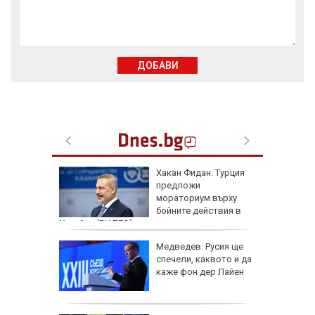
ДОБАВИ
артофи
Хакан Фидан: Турция
кашкавал
предложи
мораториум върху
бойните действия в
Украйна (ВИДЕО)
: Как да
Медведев: Русия ще
пасните
спечели, каквото и да
каже фон дер Лайен