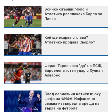
Всичко свърши: Чоло и
Атлетико разплакаха Барса за
Паяка
Кой ще вкарва с глава?
Атлетико продава Сьорлот
Феран Торес каза "да" на ПСЖ,
Барселона готви удар с Хулиан
Алварес
След сериозния натиск върху
шефа на ФИФА: Инфантино
свиква извънредна среща на
върха на футбола