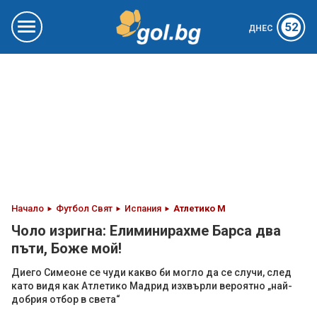
52
ДНЕС
Начало
Футбол Свят
Испания
Атлетико М
Чоло изригна: Елиминирахме Барса два
пъти, Боже мой!
Диего Симеоне се чуди какво би могло да се случи, след
като видя как Атлетико Мадрид изхвърли вероятно „най-
добрия отбор в света“