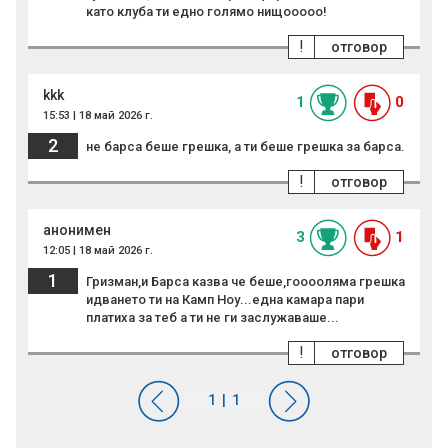
като клуба ти едно голямо нищооооо!
!
отговор
kkk
1
0
15:53 | 18 май 2026 г.
2
не барса беше грешка, а ти беше грешка за барса.
!
отговор
анонимен
3
1
12:05 | 18 май 2026 г.
1
Гризман,и Барса казва че беше,гооооляма грешка
идването ти на Камп Ноу...една камара пари
платиха за теб а ти не ги заслужаваше...
!
отговор