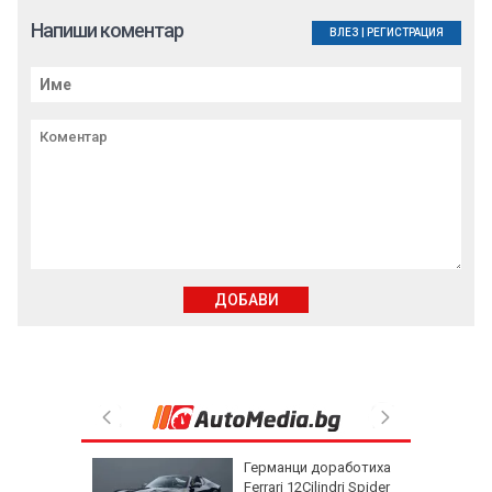
Напиши коментар
ВЛЕЗ
|
РЕГИСТРАЦИЯ
ДОБАВИ
орги
Германци доработиха
Ferrari 12Cilindri Spider