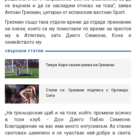
се върнем и да се насладим отново на това“, заяви
Антоан Гризман, цитиран от испанския вестник Sport.
Гризман също така отдели време да отдаде признание
на онези, които са му помогнали по време на престоя
му в Атлетико, като Диего Симеоне, Коке и
семейството му.
свързани статии
Тиери Анри свали шапка на Гризман
Случи се: Гризман подписа с Орландо
Сити
„На треньорския щаб и на този, който промени всичко
в този клуб - Дон Диего Пабло Симеоне.
Благодарение на вас има много ентусиазъм. Аз станах
световен шампион и се чувствах най-добре в света.