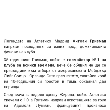
Легендата на Атлетико Мадрид
Антоан Гризман
направи последната си изява пред домакинските
фенове на клуба.
35-годишният Гризман, който е
голмайстор №1 на
клуба за всички времена
, вече бе обявил, че ще се
присъедини към отбора от американската Мейджър
Лийг Сокър - Орландо Сити през лятото, слагайки край
на 10-годишния си престой в тима, обхванал два
периода.
След мача в неделя срещу Жирона, който Атлетико
спечели с 1:0, а Гризман направи асистенцията за гола
на Адемола Лукман, французинът произнесе