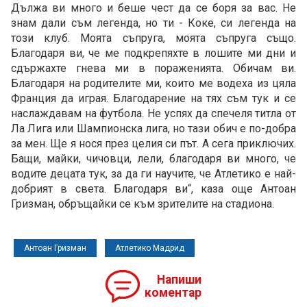
Дължа ви много и беше чест да се боря за вас. Не
знам дали съм легенда, но ти - Коке, си легенда на
този клуб. Моята съпруга, моята съпруга също.
Благодаря ви, че ме подкрепяхте в лошите ми дни и
сдържахте гнева ми в пораженията. Обичам ви.
Благодаря на родителите ми, които ме водеха из цяла
Франция да играя. Благодарение на тях съм тук и се
наслаждавам на футбола. Не успях да спечеля титла от
Ла Лига или Шампионска лига, но тази обич е по-добра
за мен. Ще я нося през целия си път. А сега приключих.
Бащи, майки, чичовци, лели, благодаря ви много, че
водите децата тук, за да ги научите, че Атлетико е най-
добрият в света. Благодаря ви“, каза още Антоан
Гризман, обръщайки се към зрителите на стадиона.
Антоан Гризман
Атлетико Мадрид
Напиши
коментар