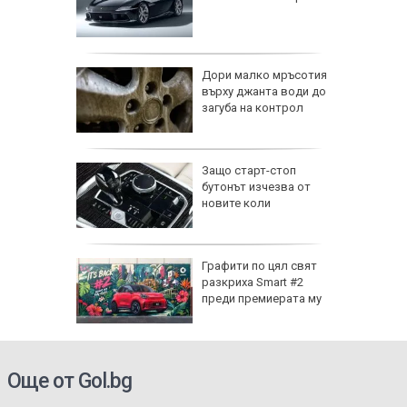
н
в
психика
епва
Дори малко мръсотия
върху джанта води до
ди
загуба на контрол
в
Защо старт-стоп
рят гори
бутонът изчезва от
то
новите коли
оша
чужденци
Графити по цял свят
в
разкриха Smart #2
преди премиерата му
ли
Още от Gol.bg