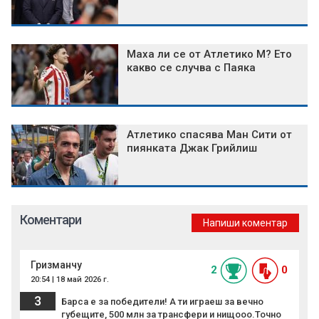
Маха ли се от Атлетико М? Ето
какво се случва с Паяка
Атлетико спасява Ман Сити от
пиянката Джак Грийлиш
Коментари
Напиши коментар
Гризманчу
2
0
20:54 | 18 май 2026 г.
3
Барса е за победители! А ти играеш за вечно
губещите, 500 млн за трансфери и нищооо.Точно