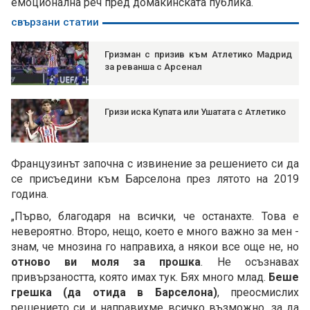
емоционална реч пред домакинската публика.
свързани статии
Гризман с призив към Атлетико Мадрид
за реванша с Арсенал
Гризи иска Купата или Ушатата с Атлетико
Французинът започна с извинение за решението си да
се присъедини към Барселона през лятото на 2019
година.
„Първо, благодаря на всички, че останахте. Това е
невероятно. Второ, нещо, което е много важно за мен -
знам, че мнозина го направиха, а някои все още не, но
отново ви моля за прошка
. Не осъзнавах
привързаността, която имах тук. Бях много млад.
Беше
грешка (да отида в Барселона)
, преосмислих
решението си и направихме всичко възможно, за да