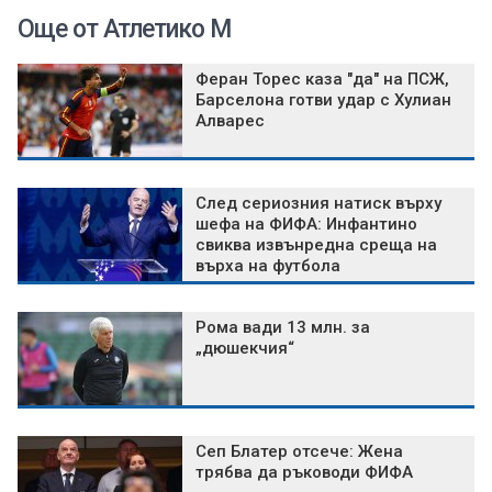
Още от Атлетико М
Феран Торес каза "да" на ПСЖ,
Барселона готви удар с Хулиан
Алварес
След сериозния натиск върху
шефа на ФИФА: Инфантино
свиква извънредна среща на
върха на футбола
Рома вади 13 млн. за
„дюшекчия“
Сеп Блатер отсече: Жена
трябва да ръководи ФИФА