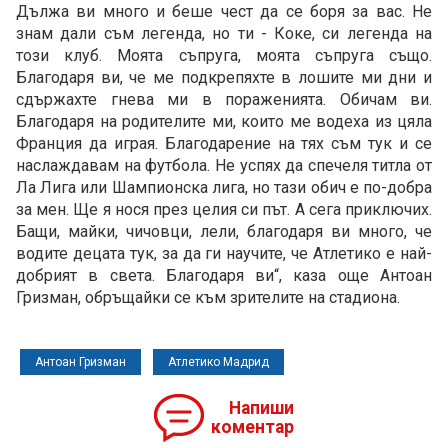
Дължа ви много и беше чест да се боря за вас. Не
знам дали съм легенда, но ти - Коке, си легенда на
този клуб. Моята съпруга, моята съпруга също.
Благодаря ви, че ме подкрепяхте в лошите ми дни и
сдържахте гнева ми в пораженията. Обичам ви.
Благодаря на родителите ми, които ме водеха из цяла
Франция да играя. Благодарение на тях съм тук и се
наслаждавам на футбола. Не успях да спечеля титла от
Ла Лига или Шампионска лига, но тази обич е по-добра
за мен. Ще я нося през целия си път. А сега приключих.
Бащи, майки, чичовци, лели, благодаря ви много, че
водите децата тук, за да ги научите, че Атлетико е най-
добрият в света. Благодаря ви“, каза още Антоан
Гризман, обръщайки се към зрителите на стадиона.
Антоан Гризман
Атлетико Мадрид
Напиши
коментар