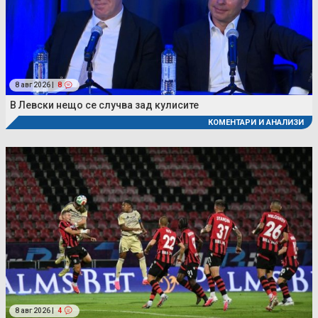
8 авг 2026 |
8
В Левски нещо се случва зад кулисите
КОМЕНТАРИ И АНАЛИЗИ
8 авг 2026 |
4