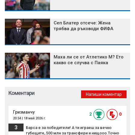
Сеп Блатер отсече: Жена
трябва да ръководи ФИФА
Маха ли се от Атлетико М? Ето
какво се случва с Паяка
Коментари
Напиши коментар
Гризманчу
2
0
20:54 | 18 май 2026 г.
3
Барса е за победители! А ти играеш за вечно
губещите, 500 млн за трансфери и нищооо.Точно