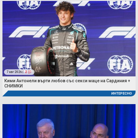
7 авг 2026 |
2
Кими Антонели върти любов със секси маце на Сардиния +
СНИМКИ
ИНТЕРЕСНО