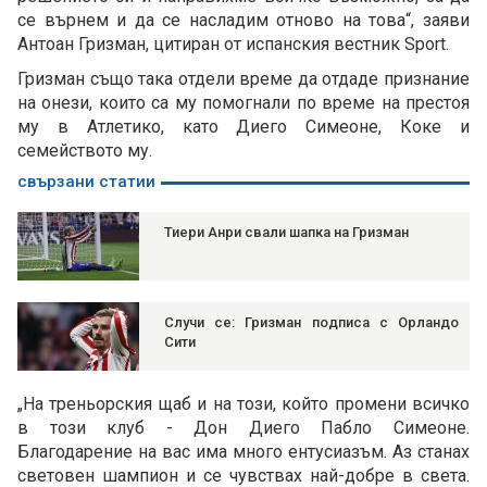
се върнем и да се насладим отново на това“, заяви
Антоан Гризман, цитиран от испанския вестник Sport.
Гризман също така отдели време да отдаде признание
на онези, които са му помогнали по време на престоя
му в Атлетико, като Диего Симеоне, Коке и
семейството му.
свързани статии
Тиери Анри свали шапка на Гризман
Случи се: Гризман подписа с Орландо
Сити
„На треньорския щаб и на този, който промени всичко
в този клуб - Дон Диего Пабло Симеоне.
Благодарение на вас има много ентусиазъм. Аз станах
световен шампион и се чувствах най-добре в света.