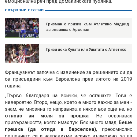
емоционална реч пред домакинската публика.
свързани статии
Гризман с призив към Атлетико Мадрид
за реванша с Арсенал
Гризи иска Купата или Ушатата с Атлетико
Французинът започна с извинение за решението си да
се присъедини към Барселона през лятото на 2019
година.
„Първо, благодаря на всички, че останахте. Това е
невероятно. Второ, нещо, което е много важно за мен -
знам, че мнозина го направиха, а някои все още не, но
отново ви моля за прошка
. Не осъзнавах
привързаността, която имах тук. Бях много млад.
Беше
грешка (да отида в Барселона)
, преосмислих
решението си и направихме всичко възможно, за да