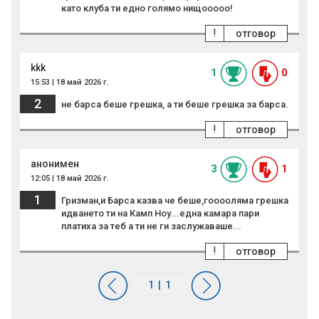
като клуба ти едно голямо нищооооо!
!
отговор
kkk
1
0
15:53 | 18 май 2026 г.
2
не барса беше грешка, а ти беше грешка за барса.
!
отговор
анонимен
3
1
12:05 | 18 май 2026 г.
1
Гризман,и Барса казва че беше,гооооляма грешка
идването ти на Камп Ноу...една камара пари
платиха за теб а ти не ги заслужаваше...
!
отговор