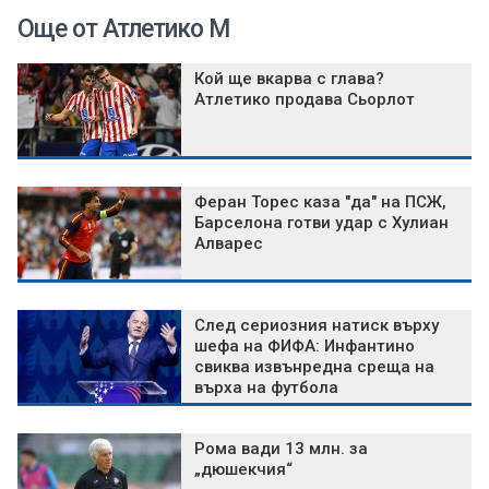
Още от Атлетико М
Кой ще вкарва с глава?
Атлетико продава Сьорлот
Феран Торес каза "да" на ПСЖ,
Барселона готви удар с Хулиан
Алварес
След сериозния натиск върху
шефа на ФИФА: Инфантино
свиква извънредна среща на
върха на футбола
Рома вади 13 млн. за
„дюшекчия“