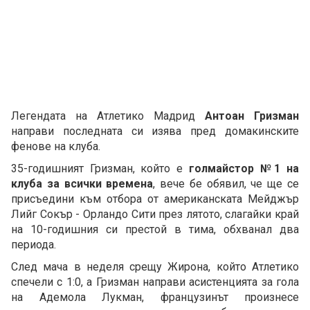
Легендата на Атлетико Мадрид
Антоан Гризман
направи последната си изява пред домакинските
фенове на клуба.
35-годишният Гризман, който е
голмайстор №1 на
клуба за всички времена
, вече бе обявил, че ще се
присъедини към отбора от американската Мейджър
Лийг Сокър - Орландо Сити през лятото, слагайки край
на 10-годишния си престой в тима, обхванал два
периода.
След мача в неделя срещу Жирона, който Атлетико
спечели с 1:0, а Гризман направи асистенцията за гола
на Адемола Лукман, французинът произнесе