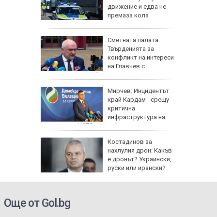
ристол
движение и едва не
премаза кола
а да не
Сметната палата:
свика
Твърденията за
заради
конфликт на интереси
на Главчев с
възложените от НС одити са спекулативни
на: Това
Мирчев: Инцидентът
емъл
край Кардам - срещу
тиска
критична
о поле
инфраструктура на
крайна
държава от НАТО
я
Костадинов за
нахлулия дрон: Какъв
е дронът? Украински,
руски или ирански?
Още от Gol.bg