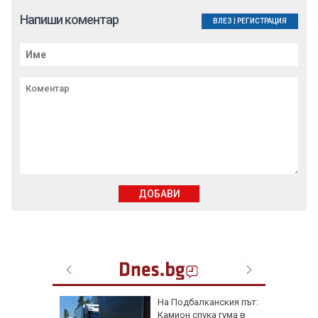
Напиши коментар
ВЛЕЗ
|
РЕГИСТРАЦИЯ
ДОБАВИ
ще в
На Подбалканския път:
валът на
Камион спука гума в