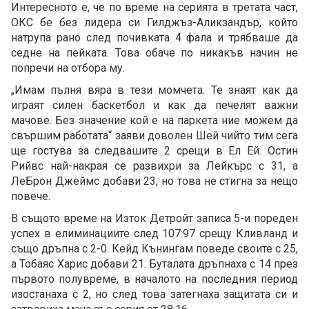
Интересното е, че по време на серията в третата част,
ОКС бе без лидера си Гилджъз-Аликзандър, който
натрупа рано след почивката 4 фала и трябваше да
седне на пейката. Това обаче по никакъв начин не
попречи на отбора му.
„Имам пълня вяра в тези момчета. Те знаят как да
играят силен баскетбол и как да печелят важни
мачове. Без значение кой е на паркета ние можем да
свършим работата“ заяви доволен Шей чийто тим сега
ще гостува за следвашите 2 срещи в Ел Ей. Остин
Рийвс най-накрая се развихри за Лейкърс с 31, а
ЛеБрон Джеймс добави 23, но това не стигна за нещо
повече.
В същото време на Изток Детройт записа 5-и пореден
успех в елиминациите след 107:97 срещу Кливланд и
също дръпна с 2-0. Кейд Кънингам поведе своите с 25,
а Тобаяс Харис добави 21. Буталата дръпнаха с 14 през
първото полувреме, в началото на последния период
изостанаха с 2, но след това затегнаха защитата си и