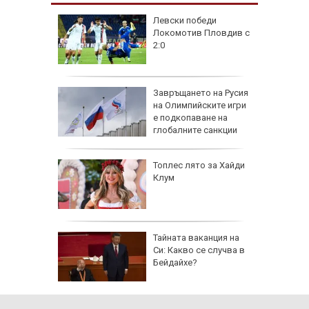
на
Левски победи
нал в
Локомотив Пловдив с
2:0
рола по
Завръщането на Русия
на Олимпийските игри
а арести
е подкопаване на
глобалните санкции
Топлес лято за Хайди
Клум
 AI
Тайната ваканция на
ткриване
Си: Какво се случва в
чни
Бейдайхе?