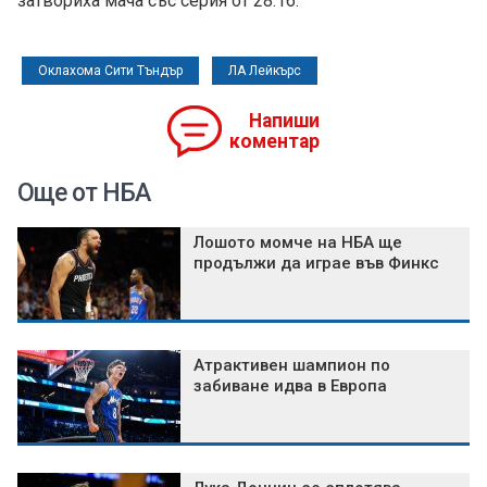
затвориха мача със серия от 28:16.
Оклахома Сити Тъндър
ЛА Лейкърс
Напиши
коментар
Още от НБА
Лошото момче на НБА ще
продължи да играе във Финкс
Атрактивен шампион по
забиване идва в Европа