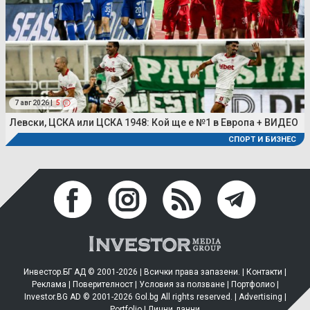
7 авг 2026 |
5
Левски, ЦСКА или ЦСКА 1948: Кой ще е №1 в Европа + ВИДЕО
СПОРТ И БИЗНЕС
Инвестор.БГ АД © 2001-2026 | Всички права запазени. |
Контакти
|
Реклама
|
Поверителност
|
Условия за ползване
|
Портфолио
|
Investor.BG AD © 2001-2026 Gol.bg All rights reserved. |
Advertising
|
Portfolio
|
Лични данни