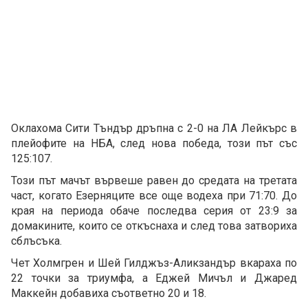
Оклахома Сити Тъндър дръпна с 2-0 на ЛА Лейкърс в
плейофите на НБА, след нова победа, този път със
125:107.
Този път мачът вървеше равен до средата на третата
част, когато Езерняците все още водеха при 71:70. До
края на периода обаче последва серия от 23:9 за
домакините, които се откъснаха и след това затвориха
сблъсъка.
Чет Холмгрен и Шей Гилджъз-Аликзандър вкараха по
22 точки за триумфа, а Еджей Мичъл и Джаред
Маккейн добавиха съответно 20 и 18.