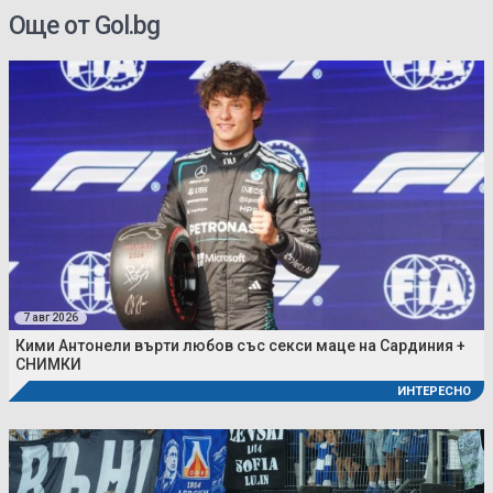
Още от Gol.bg
7 авг 2026
Кими Антонели върти любов със секси маце на Сардиния +
СНИМКИ
ИНТЕРЕСНО