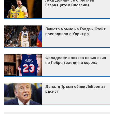
Лука Дончич се сплотява
Езерняците в Словения
Лошото момче на Голдън Стейт
преподписа с Уориърс
Филаделфия показа новия екип
на ЛеБрон заедно с корона
Доналд Тръмп обяви ЛеБрон за
расист