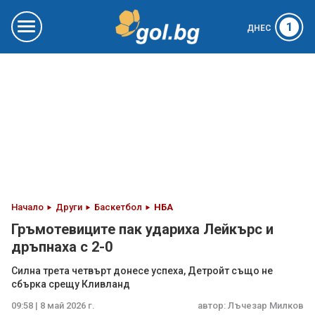
1
ДНЕС
Начало
Други
Баскетбол
НБА
Гръмотевиците пак удариха Лейкърс и
дръпнаха с 2-0
Силна трета четвърт донесе успеха, Детройт също не
сбърка срещу Кливланд
09:58 | 8 май 2026 г.
автор:
Лъчезар Милков