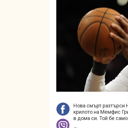
Нова смърт разтърси Н
крилото на Мемфис Гр
в дома си. Той бе само