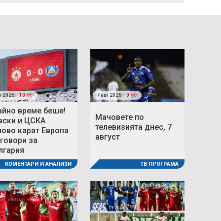
г 2026 |
10
7 авг 2026 |
9
айно време беше!
Мачовете по
вски и ЦСКА
телевизията днес, 7
ново карат Европа
август
 говори за
лгария
ТВ ПРОГРАМА
КОМЕНТАРИ И АНАЛИЗИ