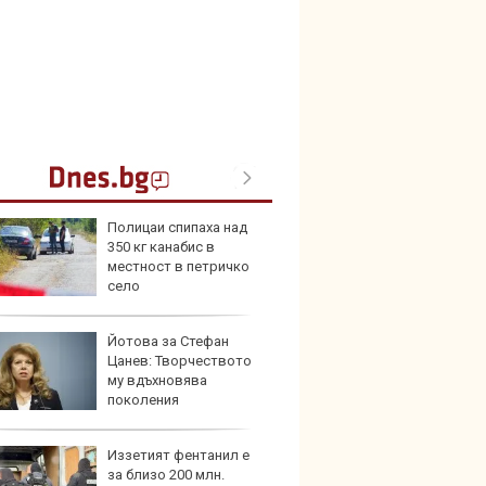
Полицаи спипаха над
Bugatt
350 кг канабис в
Bolid
местност в петричко
колек
село
Йотова за Стефан
Тръмп
Цанев: Творчеството
елект
му вдъхновява
„болн
поколения
Иззетият фентанил е
Франц
за близо 200 млн.
антир