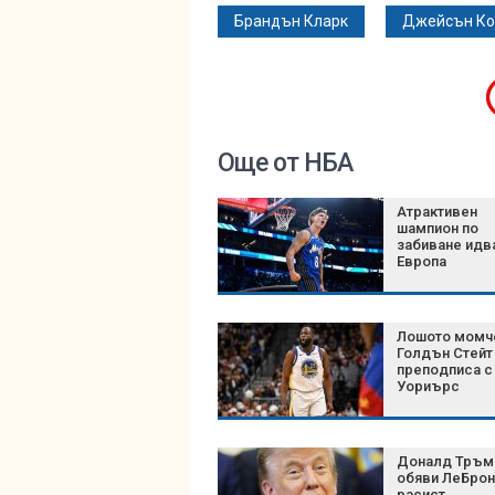
Брандън Кларк
Джейсън Ко
Още от НБА
Атрактивен
шампион по
забиване идв
Европа
Лошото момч
Голдън Стейт
преподписа с
Уориърс
Доналд Тръм
обяви ЛеБрон
расист