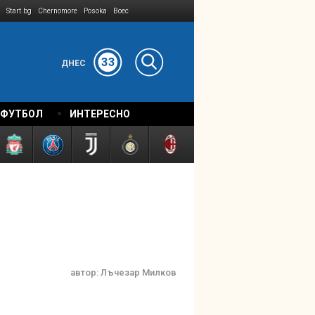
Start.bg
Chernomore
Posoka
Boec
33
ДНЕС
 ФУТБОЛ
ИНТЕРЕСНО
автор:
Лъчезар Милков