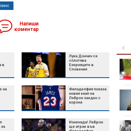
линс
Напиши
коментар
Лука Дончич се
сплотява
Катастрофа между
а в
Езерняците в
джип и пикап
Словения
предизвика
километрично
задръстване край Банско
е на
Филаделфия показа
Противоречиви
новия екип на
версии на шофьора и
ЛеБрон заедно с
корона
свидетел за
сваленото момче от
автобус край Плевен
п
Изненада! ЛеБрон
Корабът на
 за
ще играе във
"Грийнпийс" акостира
Филаделфия