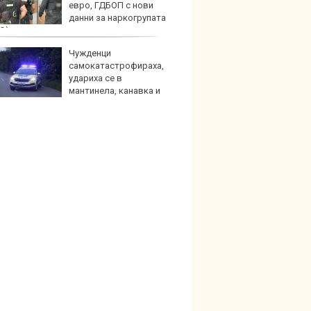
евро, ГДБОП с нови
глоби
данни за наркогрупата
О)
Чужденци
Най-д
самокатастрофираха,
света
удариха се в
новите
мантинела, канавка и
GranCa