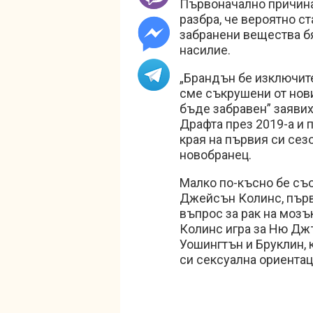
Първоначално причинат
разбра, че вероятно с
забранени вещества бя
насилие.
„Брандън бе изключите
сме съкрушени от нови
бъде забравен” заявих
Драфта през 2019-а и п
края на първия си сез
новобранец.
Малко по-късно бе съо
Джейсън Колинс, първия
въпрос за рак на мозък
Колинс игра за Ню Джъ
Уошингтън и Бруклин, 
си сексуална ориента