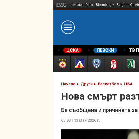
Investor
Dnes
Bloombergtv
Bulgaria On Ai
Megavselena.bg
ЦСКА
ЛЕВСКИ
ТВ 
Начало
Други
Баскетбол
НБА
Нова смърт раз
Бе съобщена и причината за
03:03 | 13 май 2026 г.