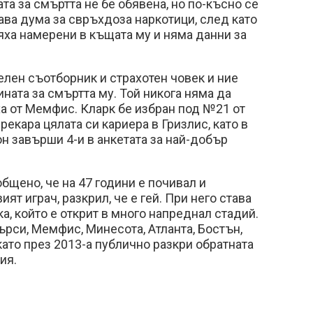
а за смъртта не бе обявена, но по-късно се
тава дума за свръхдоза наркотици, след като
ха намерени в къщата му и няма данни за
лен съотборник и страхотен човек и ние
ната за смъртта му. Той никога няма да
а от Мемфис. Кларк бе избран под №21 от
рекара цялата си кариера в Гризлис, като в
он завърши 4-и в анкетата за най-добър
бщено, че на 47 години е почивал и
т играч, разкрил, че е гей. При него става
а, който е открит в много напреднал стадий.
рси, Мемфис, Минесота, Атланта, Бостън,
като през 2013-а публично разкри обратната
ция.