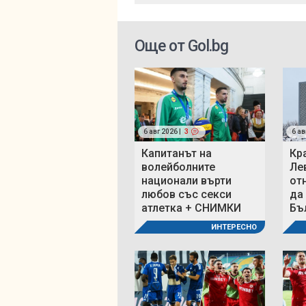
Още от Gol.bg
6 авг 2026 |
3
6 ав
Капитанът на
Кр
волейболните
Ле
национали върти
от
любов със секси
да
атлетка + СНИМКИ
Бъ
ИНТЕРЕСНО