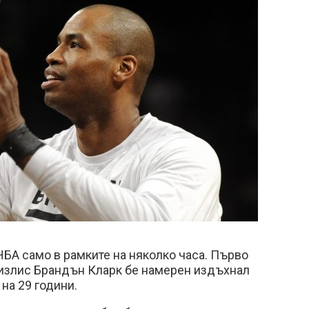
БА само в рамките на няколко часа. Първо
излис Брандън Кларк бе намерен издъхнал
 на 29 години.