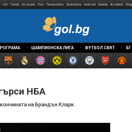
r
Gol
Tialoto
Az-jenata
Puls
Teenproblem
Automedia
Imoti.net
Rabota
Az-deteto
Blog
ПРОГРАМА
ШАМПИОНСКА ЛИГА
ФУТБОЛ СВЯТ
БГ
търси НБА
 кончината на Брандън Кларк