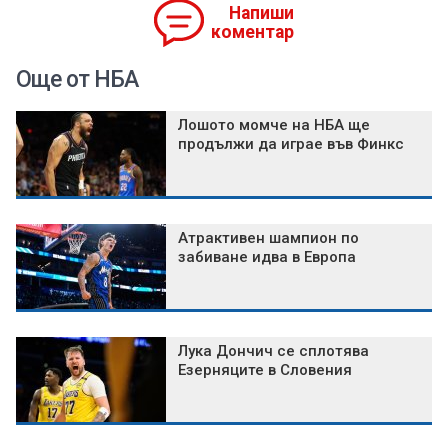
Напиши
коментар
Още от НБА
Лошото момче на НБА ще
продължи да играе във Финкс
Атрактивен шампион по
забиване идва в Европа
Лука Дончич се сплотява
Езерняците в Словения