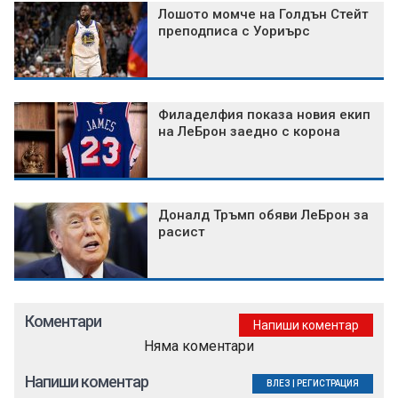
Лошото момче на Голдън Стейт
преподписа с Уориърс
Филаделфия показа новия екип
на ЛеБрон заедно с корона
Доналд Тръмп обяви ЛеБрон за
расист
Коментари
Напиши коментар
Няма коментари
Напиши коментар
ВЛЕЗ
|
РЕГИСТРАЦИЯ