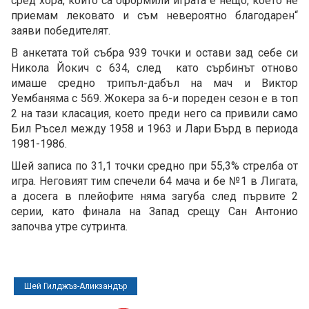
сред хора, които са оформили играта е нещо, което не
приемам лековато и съм невероятно благодарен“
заяви победителят.
В анкетата той събра 939 точки и остави зад себе си
Никола Йокич с 634, след като сърбинът отново
имаше средно трипъл-дабъл на мач и Виктор
Уембаняма с 569. Жокера за 6-и пореден сезон е в топ
2 на тази класация, което преди него са привили само
Бил Ръсел между 1958 и 1963 и Лари Бърд в периода
1981-1986.
Шей записа по 31,1 точки средно при 55,3% стрелба от
игра. Неговият тим спечели 64 мача и бе №1 в Лигата,
а досега в плейофите няма загуба след първите 2
серии, като финала на Запад срещу Сан Антонио
започва утре сутринта.
Шей Гилджъз-Аликзандър