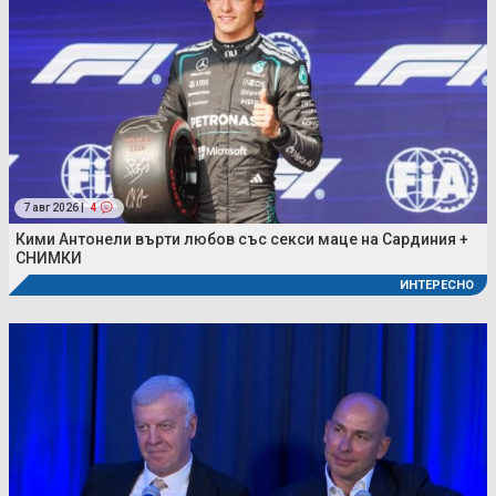
7 авг 2026 |
4
Кими Антонели върти любов със секси маце на Сардиния +
СНИМКИ
ИНТЕРЕСНО