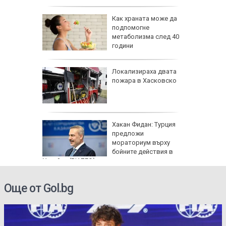
равим,
Как храната може да
ичната
подпомогне
жбина
метаболизма след 40
години
артофи
Локализираха двата
кашкавал
пожара в Хасковско
: Как да
Хакан Фидан: Турция
пасните
предложи
мораториум върху
бойните действия в
Украйна (ВИДЕО)
Още от Gol.bg