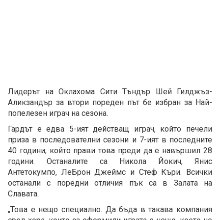
Лидерът на Оклахома Сити Тъндър Шей Гилджъз-
Аликзандър за втори пореден път бе избран за Най-
попелезен играч на сезона.
Гардът е едва 5-ият действащ играч, който печели
приза в последователни сезони и 7-ият в последните
40 години, който прави това преди да е навършил 28
години. Останалите са Никола Йокич, Янис
Антетокумпо, ЛеБрон Джеймс и Стеф Къри. Всички
останали с поредни отличия пък са в Залата на
Славата.
„Това е нещо специално. Да бъда в такава компания