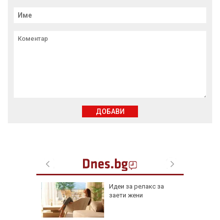
ДОБАВИ
езопасно
Идеи за релакс за
рлеж
заети жени