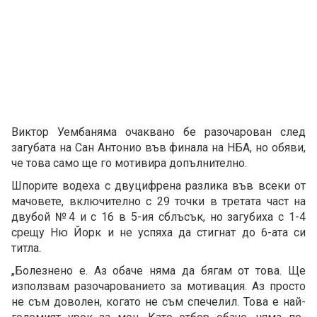
Виктор Уембаняма очаквано бе разочарован след
загубата на Сан Антонио във финала на НБА, но обяви,
че това само ще го мотивира допълнително.
Шпорите водеха с двуцифрена разлика във всеки от
мачовете, включително с 29 точки в третата част на
двубой №4 и с 16 в 5-ия сблъсък, но загубиха с 1-4
срещу Ню Йорк и не успяха да стигнат до 6-ата си
титла.
„Болезнено е. Аз обаче няма да бягам от това. Ще
използвам разочарованието за мотивация. Аз просто
не съм доволен, когато не съм спечелил. Това е най-