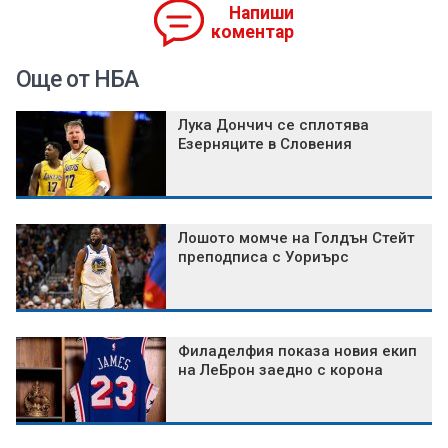
Напиши
коментар
Още от НБА
Лука Дончич се сплотява
Езерняците в Словения
Лошото момче на Голдън Стейт
преподписа с Уориърс
Филаделфия показа новия екип
на ЛеБрон заедно с корона