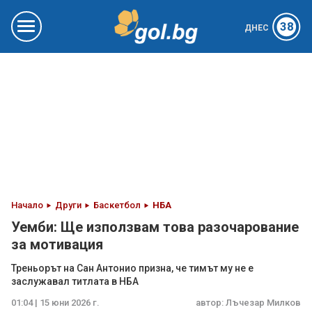
38
ДНЕС
Начало
Други
Баскетбол
НБА
Уемби: Ще използвам това разочарование
за мотивация
Треньорът на Сан Антонио призна, че тимът му не е
заслужавал титлата в НБА
01:04 | 15 юни 2026 г.
автор:
Лъчезар Милков