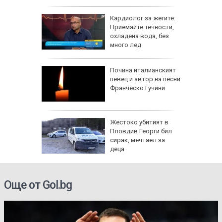
тирате
Кардиолог за жегите:
с в PDF
Приемайте течности,
охладена вода, без
много лед
избухна
Почина италианският
" край
певец и автор на песни
Франческо Гучини
я
Жестоко убитият в
Пловдив Георги бил
сирак, мечтаел за
деца
Още от Gol.bg