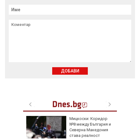
ДОБАВИ
овски:
Мицкоски: Коридор
е да
№8 между България и
арските
Северна Македония
ли
става реалност