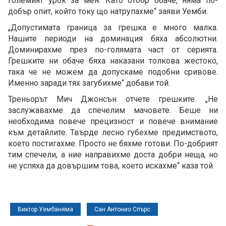
големият урок за мен. Като отбор обаче, няма по-
добър опит, който току що натрупахме“ заяви Уемби.
„Допустимата граница за грешка е много малка.
Нашите периоди на доминация бяха абсолютни.
Доминирахме през по-голямата част от серията.
Грешките ни обаче бяха наказани толкова жестоко,
така че не можем да допускаме подобни сривове.
Именно заради тях загубихме“ добави той.
Треньорът Мич Джонсън отчете грешките. „Не
заслужавахме да спечелим мачовете. Беше ни
необходима повече прецизност и повече внимание
към детайлите. Твърде лесно губехме предимството,
което постигахме. Просто не бяхме готови. По-добрият
тим спечели, а ние направихме доста добри неща, но
не успяха да довършим това, което искахме“ каза той.
Виктор Уембаняма
Сан Антонио Спърс