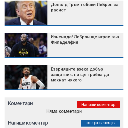
Доналд Тръмп обяви ЛеБрон за
расист
Изненада! ЛеБрон ще играе във
Филаделфия
Езерняците взеха добър
защитник, но ще трябва да
махнат някого
Коментари
Напиши коментар
Няма коментари
Напиши коментар
ВЛЕЗ
|
РЕГИСТРАЦИЯ