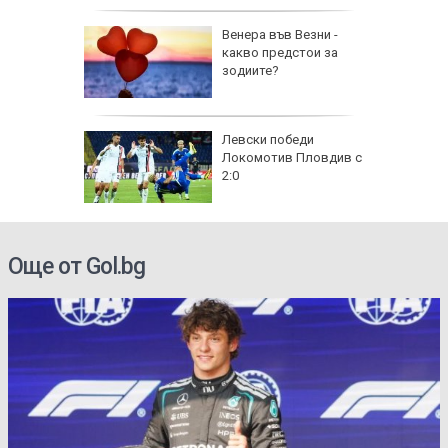
рола по
Венера във Везни -
какво предстои за
а арести
зодиите?
Левски победи
Локомотив Пловдив с
2:0
Още от Gol.bg