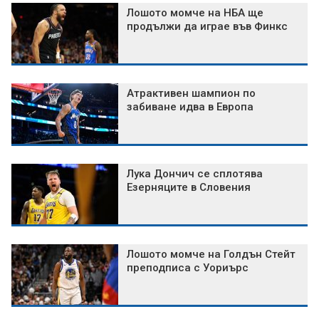
Лошото момче на НБА ще
продължи да играе във Финкс
Атрактивен шампион по
забиване идва в Европа
Лука Дончич се сплотява
Езерняците в Словения
Лошото момче на Голдън Стейт
преподписа с Уориърс