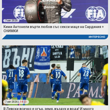
7 авг 2026
Кими Антонели върти любов със секси маце на Сардиния +
СНИМКИ
ИНТЕРЕСНО
7 авг 2026 |
14
В Левски всичко е огън, земя, въздух и вода! И много