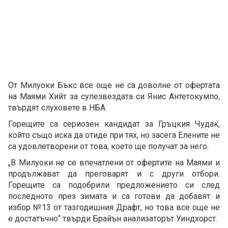
От Милуоки Бъкс все още не са доволне от офертата
на Маями Хийт за супезвездата си Янис Антетокумпо,
твърдят слуховете в НБА.
Горещите са сериозен кандидат за Гръцкия Чудак,
който също иска да отиде при тях, но засега Елените не
са удовлетворени от това, което ще получат за него.
„В Милуоки не се впечатлени от офертите на Маями и
продължават да преговарят и с други отбори.
Горещите са подобрили предложението си след
последното през зимата и са готови да добавят и
избор №13 от тазгодишния Драфт, но това все още не
е достатъчно“ твърди Брайън анализаторът Уиндхорст.