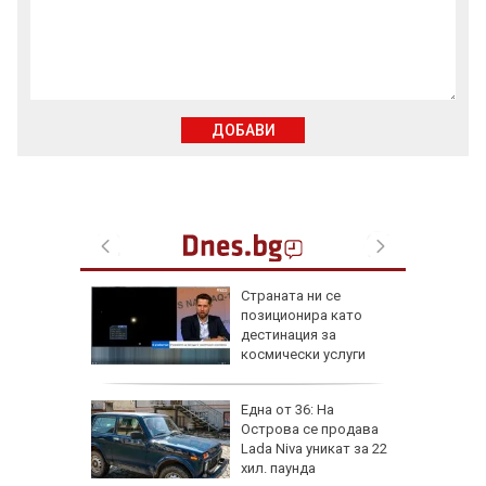
ДОБАВИ
а най-
Страната ни се
ник на
позиционира като
дестинация за
космически услуги
на
Една от 36: На
нал в
Острова се продава
Lada Niva уникат за 22
хил. паунда