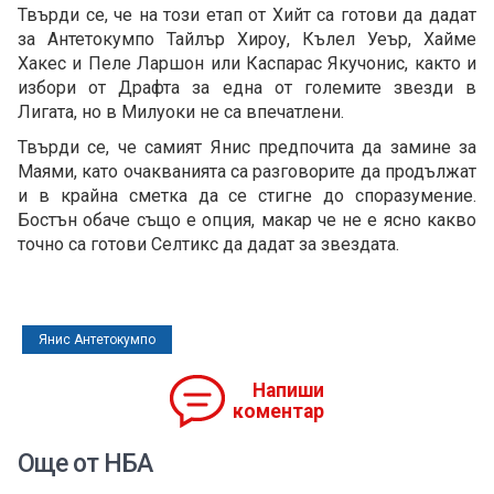
Твърди се, че на този етап от Хийт са готови да дадат
за Антетокумпо Тайлър Хироу, Кълел Уеър, Хайме
Хакес и Пеле Ларшон или Каспарас Якучонис, както и
избори от Драфта за една от големите звезди в
Лигата, но в Милуоки не са впечатлени.
Твърди се, че самият Янис предпочита да замине за
Маями, като очакванията са разговорите да продължат
и в крайна сметка да се стигне до споразумение.
Бостън обаче също е опция, макар че не е ясно какво
точно са готови Селтикс да дадат за звездата.
Янис Антетокумпо
Напиши
коментар
Още от НБА