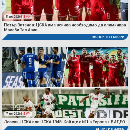
5 авг 2026 |
3
Петър Витанов: ЦСКА има всичко необходимо да елиминира
Макаби Тел Авив
ЕКСПЕРТЪТ ГОВОРИ
7 авг 2026 |
5
Левски, ЦСКА или ЦСКА 1948: Кой ще е №1 в Европа + ВИДЕО
СПОРТ И БИЗНЕС