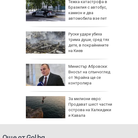
и това
Тежка катастрофа в
рски
Бразилия с автобус,
ак
камион и два
ят на
автомобила взе пет
жертви
лишна
Руски удари убиха
Рико на
трима души, сред тях
 тежката
дете, в покрайнините
И)
на Киев
Министър Абровски:
гигантски
Вносът на слънчоглед
край
от Украйна ще се
КИ)
контролира
е да
За милиони евро:
Продават шест частни
си
острова на Халкидики
служебен
и Кавала
Още от Gol.bg