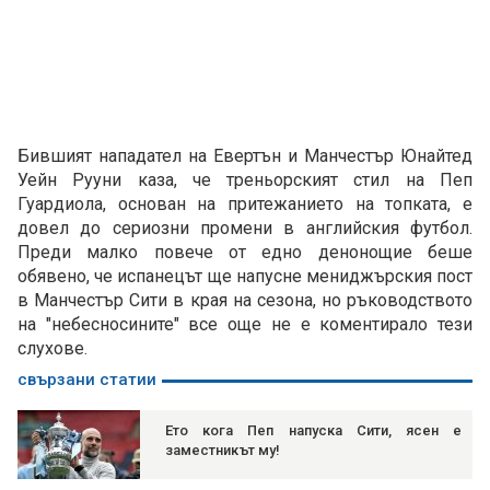
Бившият нападател на Евертън и Манчестър Юнайтед
Уейн Рууни каза, че треньорският стил на Пеп
Гуардиола, основан на притежанието на топката, е
довел до сериозни промени в английския футбол.
Преди малко повече от едно денонощие беше
обявено, че испанецът ще напусне мениджърския пост
в Манчестър Сити в края на сезона, но ръководството
на "небесносините" все още не е коментирало тези
слухове.
свързани статии
Ето кога Пеп напуска Сити, ясен е
заместникът му!