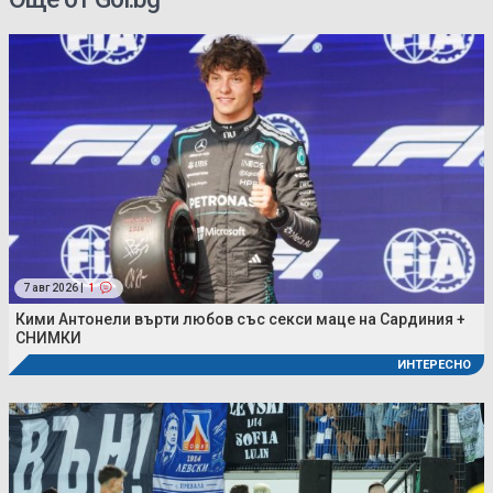
7 авг 2026 |
1
Кими Антонели върти любов със секси маце на Сардиния +
СНИМКИ
ИНТЕРЕСНО