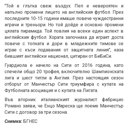
"Той е глътка свеж въздух. Пеп е невероятен и
напълно промени лицето на английския футбол. През
последните 10-15 години имаше повече чуждестранни
играчи и треньори. Но той дойде и основно промени
цялата пирамида. Той повлия на всеки един аспект в
английския футбол. Хората започнаха да играят доста
повече с топката и дори в младежките тимове се
играе с къси подавания от защитната линия", каза
бившият английски национал, цитиран от БиБиСи.
Гуардиола е начело на Сити от 2016 година, като
спечели общо 20 трофея, включително Шампионската
лига и шест титли в Англия. През настоящия сезон
отборът от Манчестър Сити триумфира с купата на
Футболната асоциация и с купата на Лигата.
Във вторник италианският журналист фабрицио
Романо заяви, че Енцо Мареска ще поеме Манчестър
Сити с договор за три сезона.
Снимка:
БГНЕС