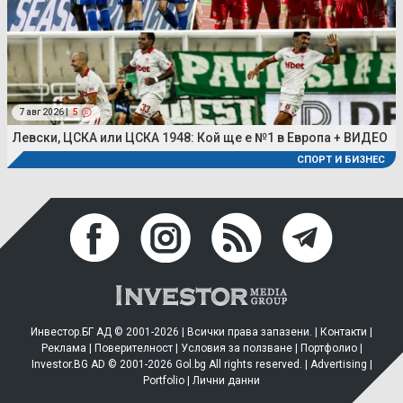
7 авг 2026 |
5
Левски, ЦСКА или ЦСКА 1948: Кой ще е №1 в Европа + ВИДЕО
СПОРТ И БИЗНЕС
Инвестор.БГ АД © 2001-2026 | Всички права запазени. |
Контакти
|
Реклама
|
Поверителност
|
Условия за ползване
|
Портфолио
|
Investor.BG AD © 2001-2026 Gol.bg All rights reserved. |
Advertising
|
Portfolio
|
Лични данни