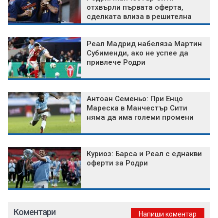
отхвърли първата оферта,
сделката влиза в решителна
фаза
Реал Мадрид набеляза Мартин
Субименди, ако не успее да
привлече Родри
Антоан Семеньо: При Енцо
Мареска в Манчестър Сити
няма да има големи промени
Куриоз: Барса и Реал с еднакви
оферти за Родри
Коментари
Напиши коментар