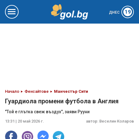
19
ДНЕС
Начало
Фенсайтове
Манчестър Сити
Гуардиола промени футбола в Англия
"Той е глътка свеж въздух", заяви Рууни
13:31 | 20 май 2026 г.
автор:
Веселин Коларов