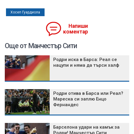
Хосеп Гуардиола
Напиши
коментар
Още от Манчестър Сити
Родри иска в Барса: Реал се
нацупи и няма да търси халф
Родри отива в Барса или Реал?
Мареска си заплю Енцо
Фернандес
Барселона удари на камък за
Родри! Манчестър Сити