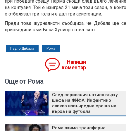
при победата срещу Парма снощи след дълго лечение
на контузия. Той е изиграл 21 мача този сезон, в които
е отбелязал три гола и е дал три асистенции.
Преди това журналисти съобщиха, че Дибала ще се
присъедини към Бока Хуниорс това лято.
Пауло Дибала
Рома
Напиши
коментар
Още от Рома
След сериозния натиск върху
шефа на ФИФА: Инфантино
свиква извънредна среща на
върха на футбола
Рома взима трансферна