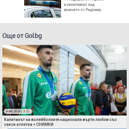
м София
е насилникът над
", АМ
момчето от Радомир
Още от Gol.bg
6 авг 2026 |
3
Капитанът на волейболните национали върти любов със
секси атлетка + СНИМКИ