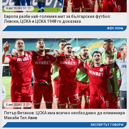
6 авг 2026 |
11
Европа разби най-големия мит за българския футбол:
Левски, ЦСКА и ЦСКА 1948 го доказаха
ФЕН ЗОНА
5 авг 2026 |
3
Петър Витанов: ЦСКА има всичко необходимо да елиминира
Макаби Тел Авив
ЕКСПЕРТЪТ ГОВОРИ