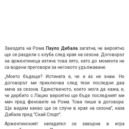
Звездата на Рома
Пауло Дибала
загатна, че вероятно
ще се раздели с клуба след края на сезона. Договорът
на аржентинеца изтича това лято, като до момента не
са водени преговори за неговото удължаване.
„Моето бъдеще? Истината е, че и аз не знам. Но
договорът ми приключва след тези последни два
мача за сезона. Единственото, което мога да кажа, е,
че дербито с Лацио вероятно ще бъде последният ми
мач пред феновете на Рома. Това пише в договора.
Ще видим какво ще се случи в края на сезона", каза
Дибала пред "Скай Спорт".
Аржентинският нападател се завърна в игра