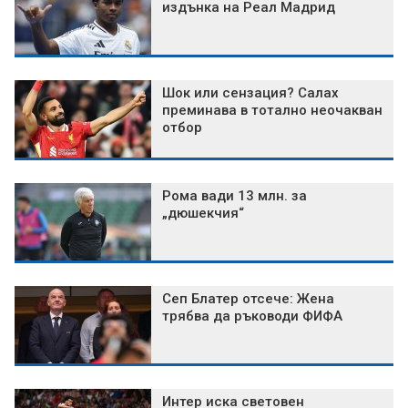
издънка на Реал Мадрид
Шок или сензация? Салах
преминава в тотално неочакван
отбор
Рома вади 13 млн. за
„дюшекчия“
Сеп Блатер отсече: Жена
трябва да ръководи ФИФА
Интер иска световен