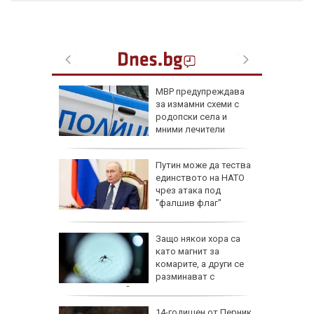
Куче
МВР предупреждава
ина си,
за измамни схеми с
сно
родопски села и
сата и
мними лечители
ели и
Путин може да тества
иха
единството на НАТО
алиев в
чрез атака под
път
"фалшив флаг"
ревен
Защо някои хора са
ец
като магнит за
шив
комарите, а други се
ми
разминават с
ухапванията им?
аничават
14-годишен от Перник