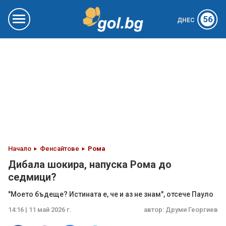
56
ДНЕС
Начало
Фенсайтове
Рома
Дибала шокира, напуска Рома до
седмици?
"Моето бъдеще? Истината е, че и аз не знам", отсече Пауло
14:16 | 11 май 2026 г.
автор:
Друми Георгиев